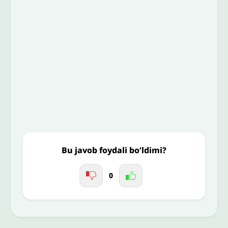
Email
*
To’liq izohingiz
Jo'nating
Bu javob foydali bo’ldimi?
0