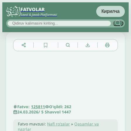
FATVOLAR
Кирилча
Savol & Javob Platformasi
▲
▼
╳
O'qildi: 262
Fatvo:
125811
24.03.2026
/
5 Shavvol 1447
Fatvo mavzusi:
Nafl roʻzalar
»
Qasamlar va
nazrlar