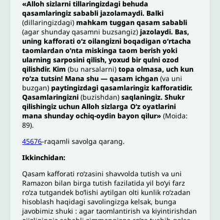
«Alloh sizlarni tillaringizdagi behuda
qasamlaringiz sababli jazolamaydi. Balki
(dillaringizdagi)
mahkam tuggan qasam sababli
(agar shunday qasamni buzsangiz)
jazolaydi. Bas,
uning kafforati o‘z oilangizni boqadigan o‘rtacha
taomlardan o‘nta miskinga taom berish yoki
ularning sarposini qilish, yoxud bir qulni ozod
qilishdir. Kim
(bu narsalarni)
topa olmasa, uch kun
ro‘za tutsin! Mana shu — qasam ichgan
(va uni
buzgan)
paytingizdagi qasamlaringiz kafforatidir.
Qasamlaringizni
(buzishdan)
saqlaningiz. Shukr
qilishingiz uchun Alloh sizlarga O‘z oyatlarini
mana shunday ochiq-oydin bayon qilur»
(Moida:
89).
45676
-raqamli savolga qarang.
Ikkinchidan:
Qasam kafforati ro‘zasini shavvolda tutish va uni
Ramazon bilan birga tutish fazilatida yil bo‘yi farz
ro‘za tutgandek bo‘lishi aytilgan olti kunlik ro‘zadan
hisoblash haqidagi savolingizga kelsak, bunga
javobimiz shuki : agar taomlantirish va kiyintirishdan