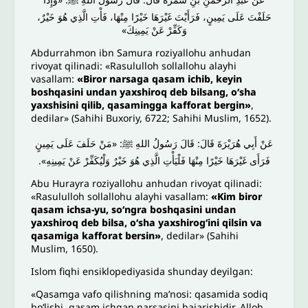
حَلَفْتَ عَلَى يَمِينٍ، فَرَأَيْتَ غَيْرَهَا خَيْرًا مِنْهَا، فَأْتِ الَّذِي هُوَ خَيْرٌ،
وَكَفِّرْ عَنْ يَمِينِكَ»
Abdurrahmon ibn Samura roziyallohu anhudan
rivoyat qilinadi: «Rasululloh sollallohu alayhi
vasallam:
«Biror narsaga qasam ichib, keyin
boshqasini undan yaxshiroq deb bilsang, o‘sha
yaxshisini qilib, qasamingga kafforat bergin»
,
dedilar» (Sahihi Buxoriy, 6722; Sahihi Muslim, 1652).
عَنْ أَبِي هُرَيْرَةَ قَالَ: قَالَ رَسُولُ اللهِ ﷺ: «مَنْ حَلَفَ عَلَى يَمِينٍ
فَرَأَى غَيْرَهَا خَيْرًا مِنْهَا فَلْيَأْتِ الَّذِي هُوَ خَيْرٌ وَلْيُكَفِّرْ عَنْ يَمِينِهِ».
Abu Hurayra roziyallohu anhudan rivoyat qilinadi:
«Rasululloh sollallohu alayhi vasallam:
«Kim biror
qasam ichsa-yu, so‘ngra boshqasini undan
yaxshiroq deb bilsa, o‘sha yaxshirog‘ini qilsin va
qasamiga kafforat bersin»
, dedilar» (Sahihi
Muslim, 1650).
Islom fiqhi ensiklopediyasida shunday deyilgan:
«Qasamga vafo qilishning ma’nosi: qasamida sodiq
bo‘lishi, qasam ichgan narsasini bajarishidir. Alloh