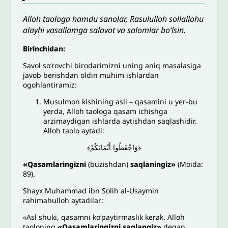
Alloh taologa hamdu sanolar, Rasululloh sollallohu
alayhi vasallamga salavot va salomlar bo‘lsin.
Birinchidan:
Savol so‘rovchi birodarimizni uning aniq masalasiga
javob berishdan oldin muhim ishlardan
ogohlantiramiz:
Musulmon kishining asli – qasamini u yer-bu
yerda, Alloh taologa qasam ichishga
arzimaydigan ishlarda aytishdan saqlashidir.
Alloh taolo aytadi:
﴿وَاحْفَظُوا أَيْمَانَكُمْ﴾
«Qasamlaringizni
(buzishdan)
saqlaningiz»
(Moida:
89).
Shayx Muhammad ibn Solih al-Usaymin
rahimahulloh aytadilar:
«Asl shuki, qasamni ko‘paytirmaslik kerak. Alloh
taoloning
«Qasamlaringizni saqlangiz»
degan