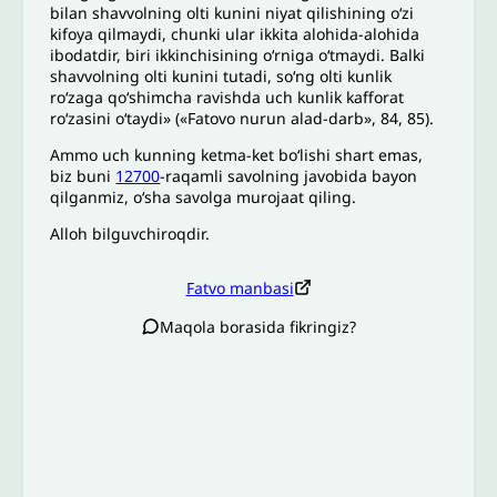
bilan shavvolning olti kunini niyat qilishining oʻzi
kifoya qilmaydi, chunki ular ikkita alohida-alohida
ibodatdir, biri ikkinchisining o‘rniga o‘tmaydi. Balki
shavvolning olti kunini tutadi, so‘ng olti kunlik
ro‘zaga qo‘shimcha ravishda uch kunlik kafforat
roʻzasini oʻtaydi» («Fatovo nurun alad-darb», 84, 85).
Ammo uch kunning ketma-ket bo‘lishi shart emas,
biz buni
12700
-raqamli savolning javobida bayon
qilganmiz, oʻsha savolga murojaat qiling.
Alloh bilguvchiroqdir.
Fatvo manbasi
Maqola borasida fikringiz?
Izoh sababi
*