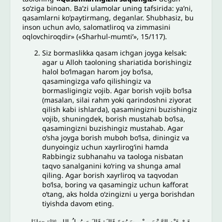
so‘ziga binoan. Ba’zi ulamolar uning tafsirida: ya’ni,
qasamlarni ko‘paytirmang, deganlar. Shubhasiz, bu
inson uchun avlo, salomatliroq va zimmasini
oqlovchiroqdir» («Sharhul-mumti’», 15/117).
Siz bormaslikka qasam ichgan joyga kelsak:
agar u Alloh taoloning shariatida borishingiz
halol bo‘lmagan harom joy bo‘lsa,
qasamingizga vafo qilishingiz va
bormasligingiz vojib. Agar borish vojib bo‘lsa
(masalan, silai rahm yoki qarindoshni ziyorat
qilish kabi ishlarda), qasamingizni buzishingiz
vojib, shuningdek, borish mustahab bo‘lsa,
qasamingizni buzishingiz mustahab. Agar
o‘sha joyga borish muboh bo‘lsa, diningiz va
dunyoingiz uchun xayrlirog‘ini hamda
Rabbingiz subhanahu va taologa nisbatan
taqvo sanalganini ko‘ring va shunga amal
qiling. Agar borish xayrliroq va taqvodan
bo‘lsa, boring va qasamingiz uchun kafforat
oʻtang, aks holda o‘zingizni u yerga borishdan
tiyishda davom eting.
عَنْ عَبْدِ الرَّحْمَنِ بْنِ سَمُرَةَ قَالَ: قَالَ رَسُولُ اللهِ ﷺ: «وَإِذَا