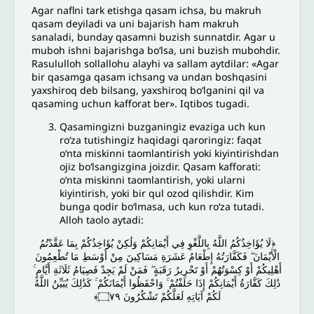
Agar naflni tark etishga qasam ichsa, bu makruh
qasam deyiladi va uni bajarish ham makruh
sanaladi, bunday qasamni buzish sunnatdir. Agar u
muboh ishni bajarishga bo‘lsa, uni buzish mubohdir.
Rasululloh sollallohu alayhi va sallam aytdilar: «Agar
bir qasamga qasam ichsang va undan boshqasini
yaxshiroq deb bilsang, yaxshiroq bo‘lganini qil va
qasaming uchun kafforat ber». Iqtibos tugadi.
Qasamingizni buzganingiz evaziga uch kun
ro‘za tutishingiz haqidagi qaroringiz: faqat
o‘nta miskinni taomlantirish yoki kiyintirishdan
ojiz bo‘lsangizgina joizdir. Qasam kafforati:
o‘nta miskinni taomlantirish, yoki ularni
kiyintirish, yoki bir qul ozod qilishdir. Kim
bunga qodir boʻlmasa, uch kun ro‘za tutadi.
Alloh taolo aytadi:
﴿لَا يُؤَاخِذُكُمُ اللَّهُ بِاللَّغْوِ فِي أَيْمَانِكُمْ وَلَٰكِنْ يُؤَاخِذُكُمْ بِمَا عَقَّدْتُمُ
الْأَيْمَانَ ۖ فَكَفَّارَتُهُ إِطْعَامُ عَشَرَةِ مَسَاكِينَ مِنْ أَوْسَطِ مَا تُطْعِمُونَ
أَهْلِيكُمْ أَوْ كِسْوَتُهُمْ أَوْ تَحْرِيرُ رَقَبَةٍ ۖ فَمَنْ لَمْ يَجِدْ فَصِيَامُ ثَلَاثَةِ أَيَّامٍ ۚ
ذَٰلِكَ كَفَّارَةُ أَيْمَانِكُمْ إِذَا حَلَفْتُمْ ۚ وَاحْفَظُوا أَيْمَانَكُمْ ۚ كَذَٰلِكَ يُبَيِّنُ اللَّهُ
لَكُمْ آيَاتِهِ لَعَلَّكُمْ تَشْكُرُونَ ۝٧٩﴾