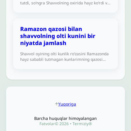
tutdi, so‘ngra Shavvolning oxirida hayz ko‘rdi va
olti kunni tugata olmadi. Qolgan ikki kunini
Shavvoldan keyin tutib, olti kunga yetkazib
qoʻysa boʻladimi?
Ramazon qazosi bilan
shavvolning olti kunini bir
niyatda jamlash
Shavvol oyining olti kunlik ro‘zasini Ramazonda
hayz sababli tutmagan kunlarimning qazosi
niyati bilan jamlashim joizmi?
Yuqoriga
Barcha huquqlar himoyalangan
Fatvolar© 2026 • Termiziy®