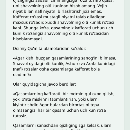
ojizligingiz sababli zimmangizga ro‘za tushib qolsa,
uni shavvolning olti kunidan hisoblamang. Vojib
niyat bilan nafl niyatni birlashtirish joiz emas.
Kafforat ro‘zasi mustaqil niyatni talab qiladigan
maxsus ro‘zadir, xuddi shavvolning olti kunlik ro‘zasi
kabi. Shunga ko‘ra, qasamingiz kafforati uchun uch
kunlik ro‘zangiz shavvolning olti kunlik ro‘zasidan
hisoblanmaydi.
Doimiy Qo‘mita ulamolaridan soʻraldi:
«Agar kishi buzgan qasamlarining sanog‘ini bilmasa,
Shavvol oyidagi olti kunlik, Ashuro va Arafa kunidagi
(nafl) ro‘zalar o‘sha qasamlarga kafforat bo‘la
oladimi?»
Ular quyidagicha javob berdilar:
«Qasamlarning kafforati: bir mo‘min qul ozod qilish,
yoki o‘nta miskinni taomlantirish, yoki ularni
kiyintirishdir. Agar bulardan birortasini topa
olmasangiz, har bir qasam uchun uch kun ro‘za
tutasiz.
Qasamlarni sanashdan ojizligingizga kelsak, ularni