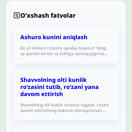
O’xshash fatvolar
Ashuro kunini aniqlash
Bu yil Ashuro roʻzasini qanday tutamiz? Yangi
oy qachon kirishi va Zulhijja oyining yigirma
toʻqqiz yoki oʻttiz kunligi hali nomaʼlum.
Ashuroni qanday aniqlash va roʻza tutish kerak?
Shavvolning olti kunlik
ro‘zasini tutib, ro‘zani yana
davom ettirish
Shavvolning olti kunlik ro‘zasini tugatib, ro‘zani
davom ettirishning hukmini bilmoqchiman.
Zimmamdagi ro‘zaning qazosini tutdim, so‘ngra
Shavvolning olti kunlik ro‘zasini tutdim. Keyin
turmush oʻrtogʻim nafl sifatida ro‘zani davom