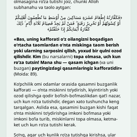
olmasagina ro‘za tutishi joiz, chunki Alloh
subhanahu va taolo aytgan:
﴿فَكَفَّارَتُهُ إِطْعَامُ عَشَرَةِ مَسَاكِينَ مِنْ أَوْسَطِ مَا تُطْعِمُونَ أَهْلِيكُمْ
أَوْ كِسْوَتُهُمْ أَوْ تَحْرِيرُ رَقَبَةٍ ۖ فَمَنْ لَمْ يَجِدْ فَصِيَامُ ثَلَاثَةِ أَيَّامٍ ۚ ذَٰلِكَ
كَفَّارَةُ أَيْمَانِكُمْ إِذَا حَلَفْتُمْ﴾
«Bas, uning kafforati o‘z oilangizni boqadigan
o‘rtacha taomlardan o‘nta miskinga taom berish
yoki ularning sarposini qilish, yoxud bir qulni ozod
qilishdir. Kim
(bu narsalarni)
topa olmasa, uch kun
ro‘za tutsin! Mana shu — qasam ichgan
(va uni
buzgan)
paytingizdagi qasamlaringiz kafforatidir»
(Moida: 89).
Ko‘pchilik omi odamlar orasida qasamni buzganlik
kafforati — o‘nta miskinni to‘ydirish, kiyintirish yoki
ozod qilishga qodir bo‘lish-bo‘lmaslikdan qat’i nazar,
uch kun ro‘za tutishdir, degan xato tushuncha keng
tarqalgan. Aslida esa, qasamini buzgan kishi faqat
o‘nta miskinni to‘ydirishga imkoni bo‘lmasa yoki
imkoni bo‘la turib, miskinlarni topa olmasa, ketma-
ket uch kun ro‘za tutishi kerak.
So‘ng, agar uch kunlik ro‘za tutishga kirishsa, ular