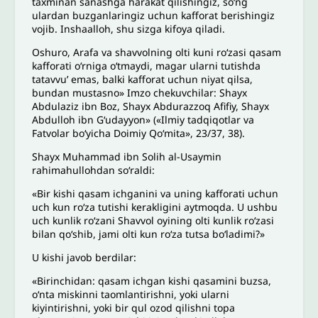
taxminan sanashga harakat qilishingiz, so‘ng
ulardan buzganlaringiz uchun kafforat berishingiz
vojib. Inshaalloh, shu sizga kifoya qiladi.
Oshuro, Arafa va shavvolning olti kuni ro‘zasi qasam
kafforati o‘rniga o‘tmaydi, magar ularni tutishda
tatavvu’ emas, balki kafforat uchun niyat qilsa,
bundan mustasno» Imzo chekuvchilar: Shayx
Abdulaziz ibn Boz, Shayx Abdurazzoq Afifiy, Shayx
Abdulloh ibn Gʻudayyon» («Ilmiy tadqiqotlar va
Fatvolar boʻyicha Doimiy Qoʻmita», 23/37, 38).
Shayx Muhammad ibn Solih al-Usaymin
rahimahullohdan so‘raldi:
«Bir kishi qasam ichganini va uning kafforati uchun
uch kun ro‘za tutishi kerakligini aytmoqda. U ushbu
uch kunlik ro‘zani Shavvol oyining olti kunlik ro‘zasi
bilan qo‘shib, jami olti kun ro‘za tutsa bo‘ladimi?»
U kishi javob berdilar:
«Birinchidan: qasam ichgan kishi qasamini buzsa,
o‘nta miskinni taomlantirishni, yoki ularni
kiyintirishni, yoki bir qul ozod qilishni topa