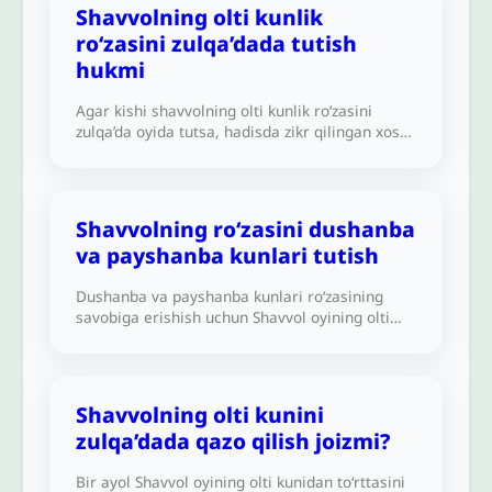
ettirishimizni taklif qildi. Buning shariatdagi
Shavvolning olti kunlik
hukmi qanday?Alloh sizni yaxshilik bilan
ro‘zasini zulqa’dada tutish
mukofotlasin.
hukmi
Agar kishi shavvolning olti kunlik ro‘zasini
zulqa’da oyida tutsa, hadisda zikr qilingan xos
ajrga erishadimi?
Shavvolning ro‘zasini dushanba
va payshanba kunlari tutish
Dushanba va payshanba kunlari ro‘zasining
savobiga erishish uchun Shavvol oyining olti
kunlik ro‘zasini dushanba va payshanba kunlari
tutishim joizmi?
Shavvolning olti kunini
zulqa’dada qazo qilish joizmi?
Bir ayol Shavvol oyining olti kunidan to‘rttasini