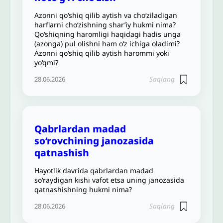
Azonni qo‘shiq qilib aytish va cho‘ziladigan
harflarni cho‘zishning shar’iy hukmi nima?
Qo‘shiqning haromligi haqidagi hadis unga
(azonga) pul olishni ham o‘z ichiga oladimi?
Azonni qo‘shiq qilib aytish harommi yoki
yo‘qmi?
Saqlang
28.06.2026
Qabrlardan madad
so‘rovchining janozasida
qatnashish
Hayotlik davrida qabrlardan madad
so‘raydigan kishi vafot etsa uning janozasida
qatnashishning hukmi nima?
Saqlang
28.06.2026