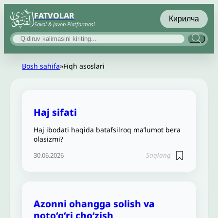
FATVOLAR
Кирилча
Savol & Javob Platformasi
Bosh sahifa
»
Fiqh asoslari
Haj sifati
Haj ibodati haqida batafsilroq ma’lumot bera
olasizmi?
Saqlang
30.06.2026
Azonni ohangga solish va
notoʻgʻri cho‘zish