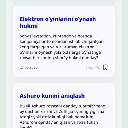
Elektron o‘yinlarini oʻynash
hukmi
Sony Playstation, Nintendo va boshqa
kompaniyalar tomonidan ishlab chiqarilgan
keng tarqalgan va turli-tuman elektron
o‘yinlarni o‘ynash yoki bolalarga o‘ynashga
ruxsat berishning shar’iy hukmi qanday?
Saqlang
27.06.2026
Ashuro kunini aniqlash
Bu yil Ashuro roʻzasini qanday tutamiz? Yangi
oy qachon kirishi va Zulhijja oyining yigirma
toʻqqiz yoki oʻttiz kunligi hali nomaʼlum.
Ashuroni qanday aniqlash va roʻza tutish
kerak?