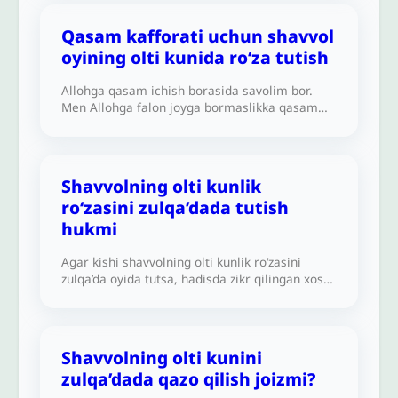
turmush oʻrtogʻim nafl sifatida ro‘zani davom
ettirishimizni taklif qildi. Buning shariatdagi
Qasam kafforati uchun shavvol
hukmi qanday?Alloh sizni yaxshilik bilan
oyining olti kunida ro‘za tutish
mukofotlasin.
Allohga qasam ichish borasida savolim bor.
Men Allohga falon joyga bormaslikka qasam
ichdim, lekin bir haftadan keyin o‘sha joyga
bordim va Shavvolning olti kunida uch kun ro‘za
tutishga qaror qildim, bu qasam uchun kafforat
hisoblanadimi? Alloh sizni yaxshilik bilan
Shavvolning olti kunlik
mukofotlasin.
ro‘zasini zulqa’dada tutish
hukmi
Agar kishi shavvolning olti kunlik ro‘zasini
zulqa’da oyida tutsa, hadisda zikr qilingan xos
ajrga erishadimi?
Shavvolning olti kunini
zulqa’dada qazo qilish joizmi?