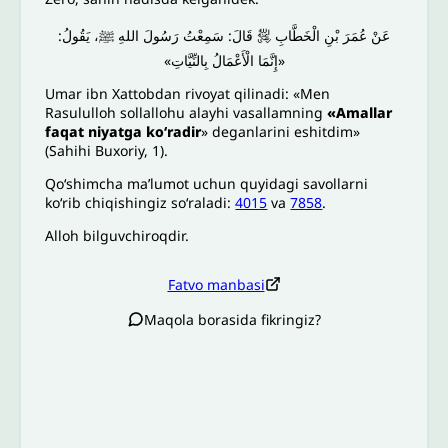
عَنْ عُمَرَ بْنِ الْخَطَّابِ ﵁ قَالَ: سَمِعْتُ رَسُولَ اللهِ ﷺ، يَقُولُ:
«إِنَّمَا الْأَعْمَالُ بِالنِّيَّاتِ»
Umar ibn Xattobdan rivoyat qilinadi: «Men
Rasululloh sollallohu alayhi vasallamning
«Amallar
faqat niyatga ko‘radir
» deganlarini eshitdim»
(Sahihi Buxoriy, 1).
Qo‘shimcha ma’lumot uchun quyidagi savollarni
ko‘rib chiqishingiz so‘raladi:
4015
va
7858
.
Alloh bilguvchiroqdir.
Fatvo manbasi
Maqola borasida fikringiz?
Izoh sababi
*