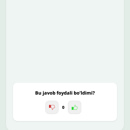
Email
*
To’liq izohingiz
Jo'nating
Bu javob foydali bo’ldimi?
0