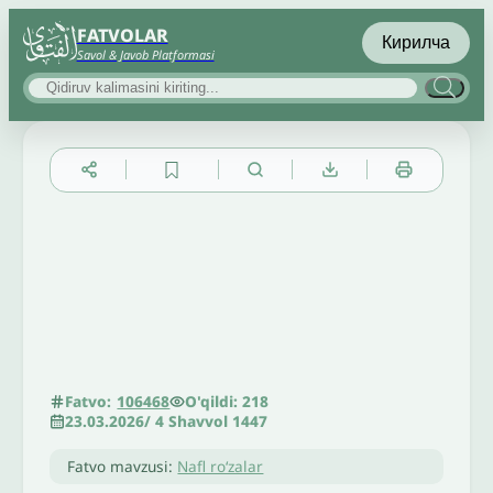
FATVOLAR
Кирилча
Savol & Javob Platformasi
▲
▼
╳
O'qildi: 218
Fatvo:
106468
23.03.2026
/
4 Shavvol 1447
Fatvo mavzusi:
Nafl roʻzalar