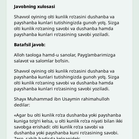
Javobning xulosasi
Shavvol oyining olti kunlik ro‘zasini dushanba va
payshanba kunlari tutishingizda gunoh yo‘q. Sizga
olti kunlik ro‘zaning savobi va dushanba hamda
payshanba kunlari ro‘zasining savobi yoziladi.
Batafsil javob:
Alloh taologa hamd-u sanolar, Payg‘ambarimizga
salavot va salomlar bo‘lsin.
Shavvol oyining olti kunlik ro‘zasini dushanba va
payshanba kunlari tutishingizda gunoh yo‘q. Sizga
olti kunlik ro‘zaning savobi va dushanba hamda
payshanba kunlari ro‘zasining savobi yoziladi.
Shayx Muhammad ibn Usaymin rahimahulloh
dedilar:
«Agar bu olti kunlik ro‘za dushanba yoki payshanba
kuniga to‘g‘ri kelsa, u olti kunlik ro‘za niyati bilan ikki
savobga erishadi: olti kunlik ro‘za savobi va
dushanba yoki payshanba kuni ro‘zasining savobi.
Zero, sahih hadisda kelganidek: