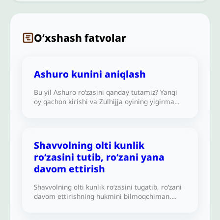
O’xshash fatvolar
Ashuro kunini aniqlash
Bu yil Ashuro roʻzasini qanday tutamiz? Yangi
oy qachon kirishi va Zulhijja oyining yigirma
toʻqqiz yoki oʻttiz kunligi hali nomaʼlum.
Ashuroni qanday aniqlash va roʻza tutish kerak?
Shavvolning olti kunlik
ro‘zasini tutib, ro‘zani yana
davom ettirish
Shavvolning olti kunlik ro‘zasini tugatib, ro‘zani
davom ettirishning hukmini bilmoqchiman.
Zimmamdagi ro‘zaning qazosini tutdim, so‘ngra
Shavvolning olti kunlik ro‘zasini tutdim. Keyin