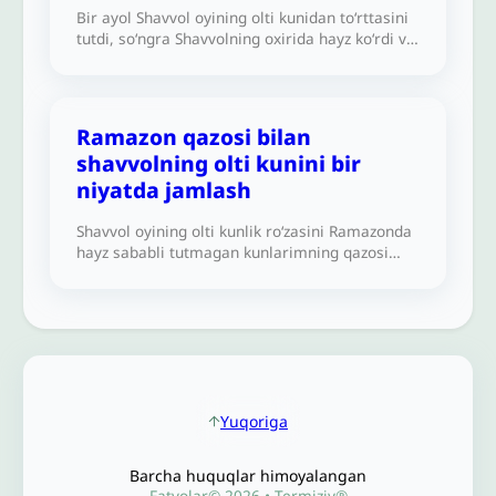
Bir ayol Shavvol oyining olti kunidan to‘rttasini
tutdi, so‘ngra Shavvolning oxirida hayz ko‘rdi va
olti kunni tugata olmadi. Qolgan ikki kunini
Shavvoldan keyin tutib, olti kunga yetkazib
qoʻysa boʻladimi?
Ramazon qazosi bilan
shavvolning olti kunini bir
niyatda jamlash
Shavvol oyining olti kunlik ro‘zasini Ramazonda
hayz sababli tutmagan kunlarimning qazosi
niyati bilan jamlashim joizmi?
Yuqoriga
Barcha huquqlar himoyalangan
Fatvolar© 2026 • Termiziy®