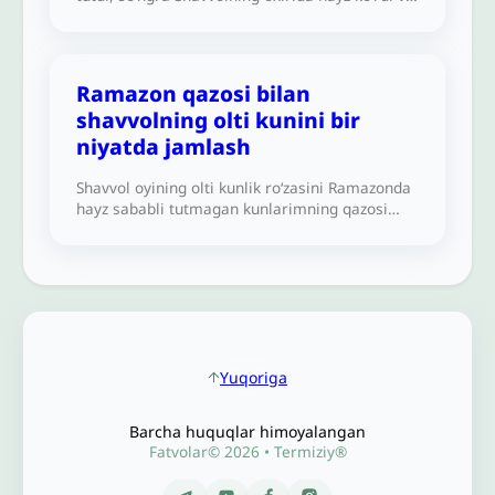
olti kunni tugata olmadi. Qolgan ikki kunini
Shavvoldan keyin tutib, olti kunga yetkazib
qoʻysa boʻladimi?
Ramazon qazosi bilan
shavvolning olti kunini bir
niyatda jamlash
Shavvol oyining olti kunlik ro‘zasini Ramazonda
hayz sababli tutmagan kunlarimning qazosi
niyati bilan jamlashim joizmi?
Yuqoriga
Barcha huquqlar himoyalangan
Fatvolar© 2026 • Termiziy®