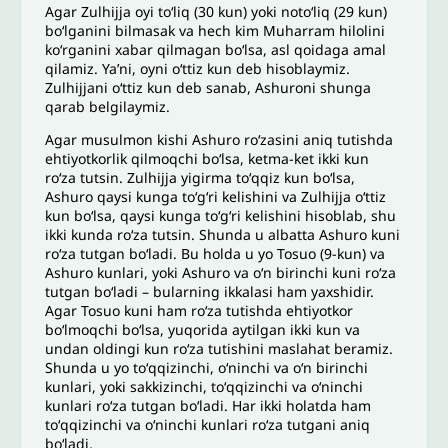
Agar Zulhijja oyi toʻliq (30 kun) yoki notoʻliq (29 kun)
boʻlganini bilmasak va hech kim Muharram hilolini
koʻrganini xabar qilmagan boʻlsa, asl qoidaga amal
qilamiz. Yaʼni, oyni oʻttiz kun deb hisoblaymiz.
Zulhijjani oʻttiz kun deb sanab, Ashuroni shunga
qarab belgilaymiz.
Agar musulmon kishi Ashuro roʻzasini aniq tutishda
ehtiyotkorlik qilmoqchi boʻlsa, ketma-ket ikki kun
roʻza tutsin. Zulhijja yigirma toʻqqiz kun boʻlsa,
Ashuro qaysi kunga toʻgʻri kelishini va Zulhijja oʻttiz
kun boʻlsa, qaysi kunga toʻgʻri kelishini hisoblab, shu
ikki kunda roʻza tutsin. Shunda u albatta Ashuro kuni
roʻza tutgan boʻladi. Bu holda u yo Tosuo (9-kun) va
Ashuro kunlari, yoki Ashuro va oʻn birinchi kuni roʻza
tutgan boʻladi – bularning ikkalasi ham yaxshidir.
Agar Tosuo kuni ham roʻza tutishda ehtiyotkor
boʻlmoqchi boʻlsa, yuqorida aytilgan ikki kun va
undan oldingi kun roʻza tutishini maslahat beramiz.
Shunda u yo toʻqqizinchi, oʻninchi va oʻn birinchi
kunlari, yoki sakkizinchi, toʻqqizinchi va oʻninchi
kunlari roʻza tutgan boʻladi. Har ikki holatda ham
toʻqqizinchi va oʻninchi kunlari roʻza tutgani aniq
boʻladi.