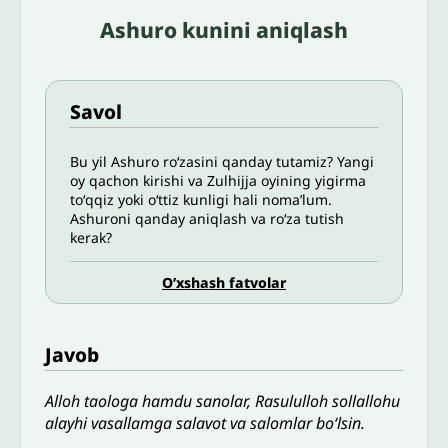
Ashuro kunini aniqlash
Savol
Bu yil Ashuro roʻzasini qanday tutamiz? Yangi
oy qachon kirishi va Zulhijja oyining yigirma
toʻqqiz yoki oʻttiz kunligi hali nomaʼlum.
Ashuroni qanday aniqlash va roʻza tutish
kerak?
O’xshash fatvolar
Javob
Alloh taologa hamdu sanolar, Rasululloh sollallohu
alayhi vasallamga salavot va salomlar bo‘lsin.