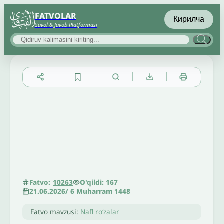
FATVOLAR
Кирилча
Savol & Javob Platformasi
▲
▼
╳
O'qildi: 167
Fatvo:
10263
21.06.2026
/
6 Muharram 1448
Fatvo mavzusi:
Nafl roʻzalar