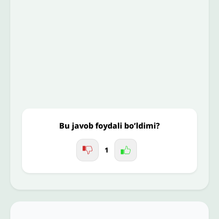
To’liq izohingiz
Jo'nating
Bu javob foydali bo’ldimi?
1