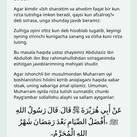
Agar kimdir «Ish sharoitim va ahvolim faqat bir kun
roʻza tutishga imkon beradi, qaysi kun afzalroq?»
deb soʻrasa, unga shunday javob beramiz:
Zulhijja oyini oʻttiz kun deb hisoblab tugatib, keyingi
oyning oʻninchi kunigacha sanang va oʻsha kuni roʻza
tuting.
Bu masala haqida ustoz shayximiz Abdulaziz ibn
Abdulloh ibn Boz rahimahullohdan soʻraganimda
eshitgan javoblarimning mohiyati shudir.
Agar ishonchli bir musulmondan Muharram oyi
boshlanishini hilolni koʻrib aniqlagani haqida xabar
olsak, uning xabariga amal qilamiz. Umuman,
Muharram oyida roʻza tutish sunnatdir, chunki
Paygʻambar sollallohu alayhi va sallam aytganlar:
اللهِ
رَسُولُ
قَالَ
قَالَ
﵁
هُرَيْرَةَ
أَبِي
عَنْ
:
ﷺ
أَفْضَلُ
الصِّيَامِ
بَعْدَ
رَمَضَانَ
شَهْرُ
: «
اللهِ
الْمُحَرَّمُ
».