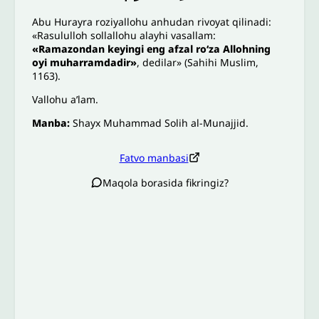
Abu Hurayra roziyallohu anhudan rivoyat qilinadi:
«Rasululloh sollallohu alayhi vasallam:
«
Ramazondan keyingi eng afzal roʻza Allohning
oyi muharramdadir»
, dedilar» (Sahihi Muslim,
1163).
Vallohu aʼlam.
Manba:
Shayx Muhammad Solih al-Munajjid.
Fatvo manbasi
Maqola borasida fikringiz?
Izoh sababi
*
Email
*