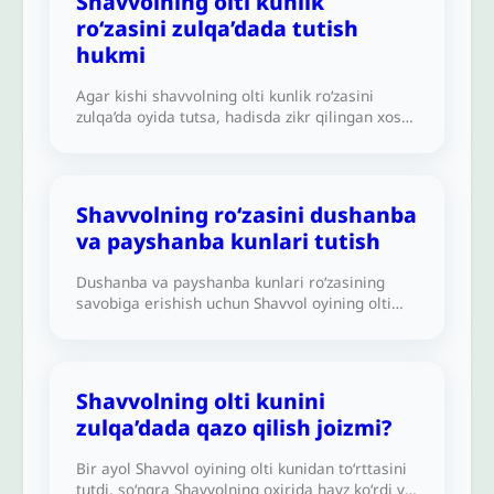
Shavvolning olti kunlik
mukofotlasin.
ro‘zasini zulqa’dada tutish
hukmi
Agar kishi shavvolning olti kunlik ro‘zasini
zulqa’da oyida tutsa, hadisda zikr qilingan xos
ajrga erishadimi?
Shavvolning ro‘zasini dushanba
va payshanba kunlari tutish
Dushanba va payshanba kunlari ro‘zasining
savobiga erishish uchun Shavvol oyining olti
kunlik ro‘zasini dushanba va payshanba kunlari
tutishim joizmi?
Shavvolning olti kunini
zulqa’dada qazo qilish joizmi?
Bir ayol Shavvol oyining olti kunidan to‘rttasini
tutdi, so‘ngra Shavvolning oxirida hayz ko‘rdi va