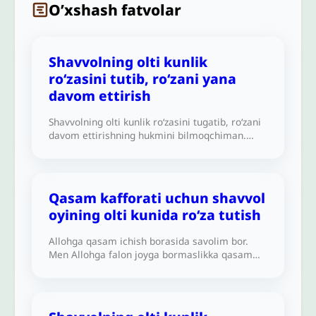
O’xshash fatvolar
Shavvolning olti kunlik
ro‘zasini tutib, ro‘zani yana
davom ettirish
Shavvolning olti kunlik ro‘zasini tugatib, ro‘zani
davom ettirishning hukmini bilmoqchiman.
Zimmamdagi ro‘zaning qazosini tutdim, so‘ngra
Shavvolning olti kunlik ro‘zasini tutdim. Keyin
turmush oʻrtogʻim nafl sifatida ro‘zani davom
ettirishimizni taklif qildi. Buning shariatdagi
Qasam kafforati uchun shavvol
hukmi qanday?Alloh sizni yaxshilik bilan
oyining olti kunida ro‘za tutish
mukofotlasin.
Allohga qasam ichish borasida savolim bor.
Men Allohga falon joyga bormaslikka qasam
ichdim, lekin bir haftadan keyin o‘sha joyga
bordim va Shavvolning olti kunida uch kun ro‘za
tutishga qaror qildim, bu qasam uchun kafforat
hisoblanadimi? Alloh sizni yaxshilik bilan