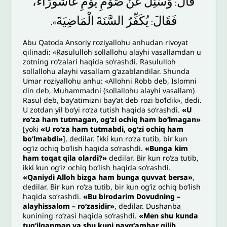
قَالَ
وَسُئِلَ
عَنْ
صَوْمِ
يَوْمِ
عَاشُورَاءَ،
:
فَقَالَ
يُكَفِّرُ
السَّنَةَ
الْمَاضِيَةَ
».
:
Abu Qatoda Ansoriy roziyallohu anhudan rivoyat
qilinadi: «Rasululloh sollallohu alayhi vasallamdan u
zotning roʻzalari haqida soʻrashdi. Rasululloh
sollallohu alayhi vasallam gʻazablandilar. Shunda
Umar roziyallohu anhu: «Allohni Robb deb, Islomni
din deb, Muhammadni (sollallohu alayhi vasallam)
Rasul deb, bayʼatimizni bayʼat deb rozi boʻldik», dedi.
U zotdan yil boʻyi roʻza tutish haqida soʻrashdi.
«U
roʻza ham tutmagan, ogʻzi ochiq ham boʻlmagan»
[yoki
«U roʻza ham tutmabdi, ogʻzi ochiq ham
boʻlmabdi»
], dedilar. Ikki kun roʻza tutib, bir kun
ogʻiz ochiq boʻlish haqida soʻrashdi.
«Bunga kim
ham toqat qila olardi?»
dedilar. Bir kun roʻza tutib,
ikki kun ogʻiz ochiq boʻlish haqida soʻrashdi.
«Qaniydi Alloh bizga ham bunga quvvat bersa»
,
dedilar. Bir kun roʻza tutib, bir kun ogʻiz ochiq boʻlish
haqida soʻrashdi.
«Bu birodarim Dovudning –
alayhissalom – roʻzasidir»
, dedilar. Dushanba
kunining roʻzasi haqida soʻrashdi.
«Men shu kunda
tugʻilganman va shu kuni paygʻambar qilib