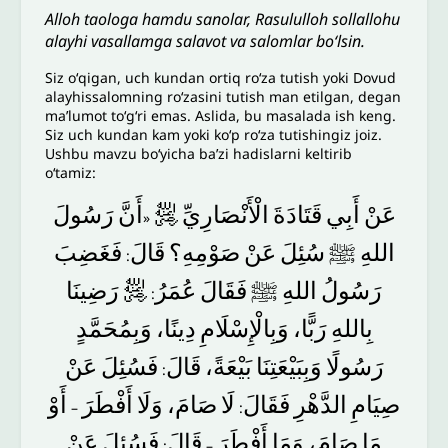
Alloh taologa hamdu sanolar, Rasululloh sollallohu
alayhi vasallamga salavot va salomlar bo‘lsin.
Siz oʻqigan, uch kundan ortiq roʻza tutish yoki Dovud
alayhissalomning roʻzasini tutish man etilgan, degan
maʼlumot toʻgʻri emas. Aslida, bu masalada ish keng.
Siz uch kundan kam yoki koʻp roʻza tutishingiz joiz.
Ushbu mavzu boʻyicha baʼzi hadislarni keltirib
oʻtamiz:
رَسُولَ
أَنَّ
﵁
الْأَنْصَارِيِّ
قَتَادَةَ
أَبِي
عَنْ
«
اللهِ
ﷺ
سُئِلَ
عَنْ
صَوْمِهِ؟
قَالَ
فَغَضِبَ
:
رَضِينَا
﵁
عُمَرُ
فَقَالَ
ﷺ
اللهِ
رَسُولُ
:
بِاللهِ
رَبًّا،
وَبِالْإِسْلَامِ
دِينًا،
وَبِمُحَمَّدٍ
رَسُولًا
وَبِبَيْعَتِنَا
بَيْعَةً،
قَالَ
فَسُئِلَ
عَنْ
:
صِيَامِ
الدَّهْرِ
فَقَالَ
لَا
صَامَ،
وَلَا
أَفْطَرَ
أَوْ
–
:
مَا
صَامَ،
وَمَا
أَفْطَرَ
قَالَ
فَسُئِلَ
عَنْ
:
–