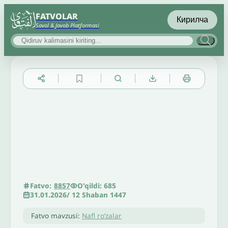
FATVOLAR
Кирилча
Savol & Javob Platformasi
▲
▼
╳
O'qildi: 685
Fatvo:
8857
31.01.2026
/
12 Shaban 1447
Fatvo mavzusi:
Nafl roʻzalar