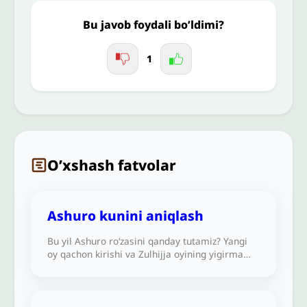
Jo'nating
Bu javob foydali bo’ldimi?
1
O’xshash fatvolar
Ashuro kunini aniqlash
Bu yil Ashuro roʻzasini qanday tutamiz? Yangi
oy qachon kirishi va Zulhijja oyining yigirma
toʻqqiz yoki oʻttiz kunligi hali nomaʼlum.
Ashuroni qanday aniqlash va roʻza tutish kerak?