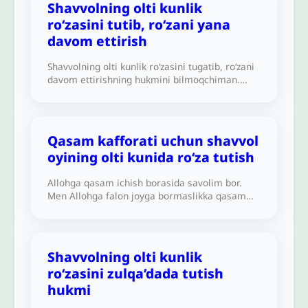
Shavvolning olti kunlik
ro‘zasini tutib, ro‘zani yana
davom ettirish
Shavvolning olti kunlik ro‘zasini tugatib, ro‘zani
davom ettirishning hukmini bilmoqchiman.
Zimmamdagi ro‘zaning qazosini tutdim, so‘ngra
Shavvolning olti kunlik ro‘zasini tutdim. Keyin
turmush oʻrtogʻim nafl sifatida ro‘zani davom
ettirishimizni taklif qildi. Buning shariatdagi
Qasam kafforati uchun shavvol
hukmi qanday?Alloh sizni yaxshilik bilan
oyining olti kunida ro‘za tutish
mukofotlasin.
Allohga qasam ichish borasida savolim bor.
Men Allohga falon joyga bormaslikka qasam
ichdim, lekin bir haftadan keyin o‘sha joyga
bordim va Shavvolning olti kunida uch kun ro‘za
tutishga qaror qildim, bu qasam uchun kafforat
hisoblanadimi? Alloh sizni yaxshilik bilan
Shavvolning olti kunlik
mukofotlasin.
ro‘zasini zulqa’dada tutish
hukmi