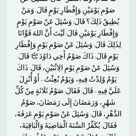
صَوْمِ
يَوْمَيْنِ
وَإِفْطَارِ
يَوْمٍ
قَالَ
وَمَنْ
:
يُطِيقُ
ذَلِكَ؟
قَالَ
وَسُئِلَ
عَنْ
صَوْمِ
يَوْمٍ
:
وَإِفْطَارِ
يَوْمَيْنِ
قَالَ
لَيْتَ
أَنَّ
اللهَ
قَوَّانَا
:
لِذَلِكَ
قَالَ
وَسُئِلَ
عَنْ
صَوْمِ
يَوْمٍ
وَإِفْطَارِ
:
قَالَ
﵇
دَاوُدَ
أَخِي
صَوْمُ
ذَاكَ
قَالَ
يَوْمٍ
:
:
وَسُئِلَ
عَنْ
صَوْمِ
يَوْمِ
الِاثْنَيْنِ،
قَالَ
ذَاكَ
:
يَوْمٌ
وُلِدْتُ
فِيهِ،
وَيَوْمٌ
بُعِثْتُ
أَوْ
أُنْزِلَ
–
عَلَيَّ
فِيهِ
قَالَ
فَقَالَ
صَوْمُ
ثَلَاثَةٍ
مِنْ
كُلِّ
:
:
–
شَهْرٍ،
وَرَمَضَانَ
إِلَى
رَمَضَانَ،
صَوْمُ
الدَّهْرِ،
قَالَ
وَسُئِلَ
عَنْ
صَوْمِ
يَوْمِ
عَرَفَةَ،
:
فَقَالَ
يُكَفِّرُ
السَّنَةَ
الْمَاضِيَةَ
وَالْبَاقِيَةَ،
: