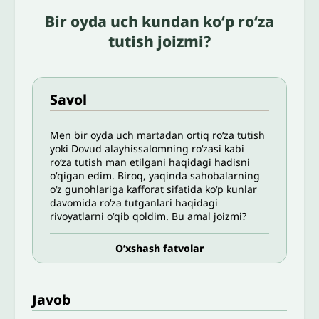
Bir oyda uch kundan koʻp roʻza
tutish joizmi?
Savol
Men bir oyda uch martadan ortiq roʻza tutish
yoki Dovud alayhissalomning roʻzasi kabi
roʻza tutish man etilgani haqidagi hadisni
oʻqigan edim. Biroq, yaqinda sahobalarning
oʻz gunohlariga kafforat sifatida koʻp kunlar
davomida roʻza tutganlari haqidagi
rivoyatlarni oʻqib qoldim. Bu amal joizmi?
O’xshash fatvolar
Javob