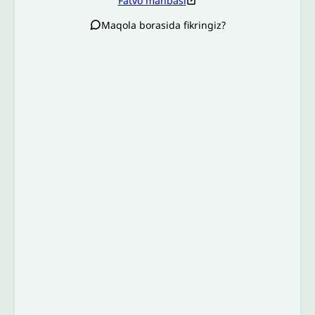
Fatvo manbasi
Maqola borasida fikringiz?
Izoh sababi
*
Email
*
To’liq izohingiz