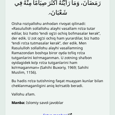
رَمَضَانَ،
وَمَا
رَأَيْتُهُ
أَكْثَرَ
صِيَامًا
مِنْهُ
فِي
شَعْبَانَ
».
Oisha roziyallohu anhodan rivoyat qilinadi:
«Rasululloh sollallohu alayhi vasallam roʻza tutar
edilar, biz hatto “endi ogʻzi ochiq boʻlmasalar kerak”,
der edik. U zot ogʻzi ochiq ham yurardilar, biz hatto
“endi roʻza tutmasalar kerak”, der edik. Men
Rasululloh sollallohu alayhi vasallamning
Ramazondan boshqa biror oyda toʻliq roʻza
tutganlarini koʻrmaganman. U zotning shaʼbon
oyidagidek koʻp roʻza tutganlarini ham
koʻrmaganman» (Sahihi Buxoriy, 1969; Sahihi
Muslim, 1156).
Bu hadis roʻza tutishning faqat muayyan kunlar bilan
cheklanmaganligini aniq koʻrsatib beradi.
Vallohu aʼlam.
Manba:
Islomiy savol-javoblar