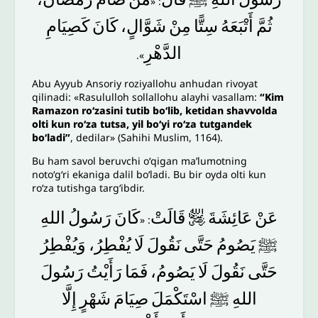
: «
ثُمَّ
أَتْبَعَهُ
سِتًّا
مِنْ
شَوَّالٍ،
كَانَ
كَصِيَامِ
الدَّهْرِ
».
Abu Ayyub Ansoriy roziyallohu anhudan rivoyat
qilinadi: «Rasululloh sollallohu alayhi vasallam:
“Kim
Ramazon roʻzasini tutib boʻlib, ketidan shavvolda
olti kun roʻza tutsa, yil boʻyi roʻza tutgandek
boʻladi”
, dedilar» (Sahihi Muslim, 1164).
Bu ham savol beruvchi oʻqigan maʼlumotning
notoʻgʻri ekaniga dalil boʻladi. Bu bir oyda olti kun
roʻza tutishga targʻibdir.
اللهِ
رَسُولُ
كَانَ
قَالَتْ
﵂
عَائِشَةَ
عَنْ
: «
ﷺ
يَصُومُ
حَتَّى
نَقُولَ
لَا
يُفْطِرُ،
وَيُفْطِرُ
حَتَّى
نَقُولَ
لَا
يَصُومُ،
فَمَا
رَأَيْتُ
رَسُولَ
اللهِ
ﷺ
اسْتَكْمَلَ
صِيَامَ
شَهْرٍ
إِلَّا