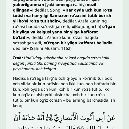
yuborilganman
[yoki
«menga
(vahiy)
nozil
qilingan»
] dedilar. Soʻng:
«Har oyda uch kun roʻza
tutish va har yilgi Ramazon roʻzasini tutib borish
yil boʻyi roʻza tutishdir»
, dedilar. Arafa kunining
roʻzasi haqida soʻrashgan edi,
«
(Bugungacha)
oʻtgan
bir yilga va kelgusi yana bir yilga kafforat
boʻladi»
, dedilar. Ashuro kuni roʻzasi haqida
soʻrashgan edi,
«Oʻtgan bir yilga kafforat boʻladi»
,
dedilar» (Sahihi Muslim, 1162).
Izoh:
Hadisdagi «dushanba roʻzasi haqida soʻrashdi»
degan jumla Shuʼbaning rivoyatida «dushanba va
payshanba» deb kelgan.
Hadisda roʻzaga targʻib ochiq-oydin koʻrinib turibdi:
xoh yilda bir kun boʻlsin, xoh ikki kun, xoh haftada bir
kun, xoh oyda uch kun, xoh bir kun roʻza tutib, ikki
kun ogʻiz ochish yoki aksincha, xoh bir kun roʻza
tutib, bir kun ogʻiz ochish – bularning barchasida ish
keng.
أَنَّ
حَدَّثَهُ
أَنَّهُ
﵁
الْأَنْصَارِيِّ
أَيُّوبَ
أَبِي
عَنْ
رَسُولَ
اللهِ
ﷺ
قَالَ
مَنْ
صَامَ
رَمَضَانَ،