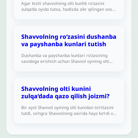
Agar kishi shavvolning olti kunlik ro‘zasini
zulqa’da oyida tutsa, hadisda zikr qilingan xos
ajrga erishadimi?
Shavvolning ro‘zasini dushanba
va payshanba kunlari tutish
Dushanba va payshanba kunlari ro‘zasining
savobiga erishish uchun Shavvol oyining olti
kunlik ro‘zasini dushanba va payshanba kunlari
tutishim joizmi?
Shavvolning olti kunini
zulqa’dada qazo qilish joizmi?
Bir ayol Shavvol oyining olti kunidan to‘rttasini
tutdi, so‘ngra Shavvolning oxirida hayz ko‘rdi va
olti kunni tugata olmadi. Qolgan ikki kunini
Shavvoldan keyin tutib, olti kunga yetkazib
qoʻysa boʻladimi?