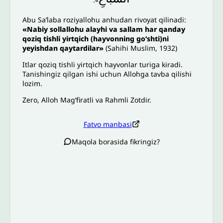
Abu Sa’laba roziyallohu anhudan rivoyat qilinadi:
«Nabiy sollallohu alayhi va sallam har qanday
qoziq tishli yirtqich (hayvonning go‘shti)ni
yeyishdan qaytardilar»
(Sahihi Muslim, 1932)
Itlar qoziq tishli yirtqich hayvonlar turiga kiradi.
Tanishingiz qilgan ishi uchun Allohga tavba qilishi
lozim.
Zero, Alloh Mag‘firatli va Rahmli Zotdir.
Fatvo manbasi
Maqola borasida fikringiz?
Izoh sababi
*