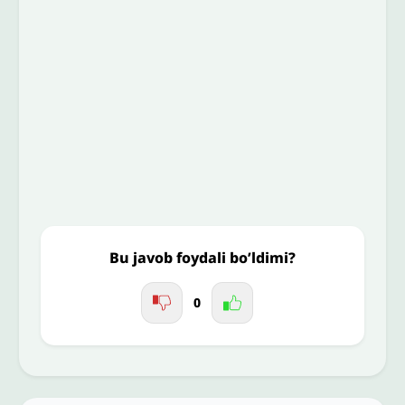
Email
*
To’liq izohingiz
Jo'nating
Bu javob foydali bo’ldimi?
0