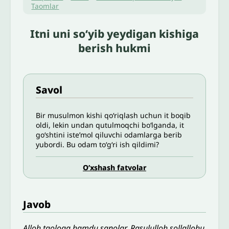
Taomlar
Itni uni so‘yib yeydigan kishiga
berish hukmi
Savol
Bir musulmon kishi qo‘riqlash uchun it boqib
oldi, lekin undan qutulmoqchi bo‘lganda, it
go‘shtini iste’mol qiluvchi odamlarga berib
yubordi. Bu odam to‘g‘ri ish qildimi?
O’xshash fatvolar
Javob
Alloh taologa hamdu sanolar, Rasululloh sollallohu