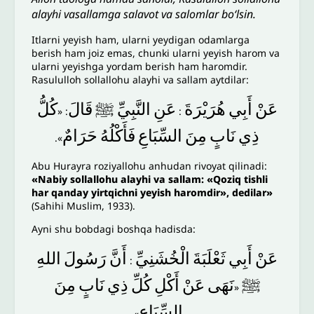
alayhi vasallamga salavot va salomlar bo‘lsin.
Itlarni yeyish ham, ularni yeydigan odamlarga
berish ham joiz emas, chunki ularni yeyish harom va
ularni yeyishga yordam berish ham haromdir.
Rasululloh sollallohu alayhi va sallam aytdilar:
عَنْ
أَبِي
هُرَيْرَةَ
عَنِ
النَّبِيِّ
ﷺ
قَالَ
كُلُّ
: «
:
ذِي
نَابٍ
مِنَ
السِّبَاعِ
فَأَكْلُهُ
حَرَامٌ
».
Abu Hurayra roziyallohu anhudan rivoyat qilinadi:
«Nabiy sollallohu alayhi va sallam: «Qoziq tishli
har qanday yirtqichni yeyish haromdir», dedilar»
(Sahihi Muslim, 1933).
Ayni shu bobdagi boshqa hadisda:
عَنْ
أَبِي
ثَعْلَبَةَ
الْخُشَنِيِّ
أَنَّ
رَسُولَ
اللهِ
:
ﷺ
نَهَى
عَنْ
أَكْلِ
كُلِّ
ذِي
نَابٍ
مِنَ
«
السِّبَاعِ
».