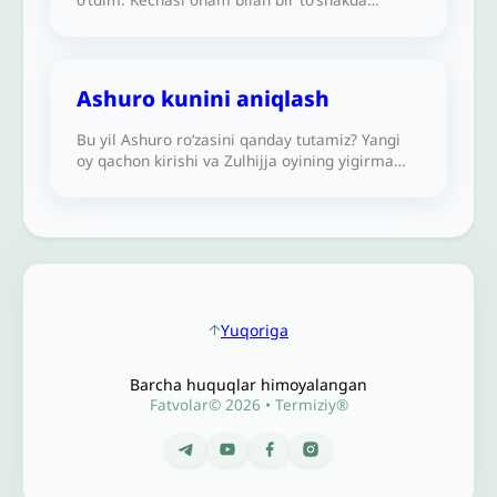
yotishim joizmi?
Ashuro kunini aniqlash
Bu yil Ashuro roʻzasini qanday tutamiz? Yangi
oy qachon kirishi va Zulhijja oyining yigirma
toʻqqiz yoki oʻttiz kunligi hali nomaʼlum.
Ashuroni qanday aniqlash va roʻza tutish kerak?
Yuqoriga
Barcha huquqlar himoyalangan
Fatvolar© 2026 • Termiziy®