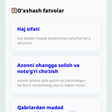
O’xshash fatvolar
Haj sifati
Haj ibodati haqida batafsilroq ma’lumot bera
olasizmi?
Azonni ohangga solish va
notoʻgʻri cho‘zish
Azonni qo‘shiq qilib aytish va cho‘ziladigan
harflarni cho‘zishning shar’iy hukmi nima?
Qo‘shiqning haromligi haqidagi hadis unga
(azonga) pul olishni ham o‘z ichiga oladimi?
Azonni qo‘shiq qilib aytish harommi yoki
yo‘qmi?
Qabrlardan madad