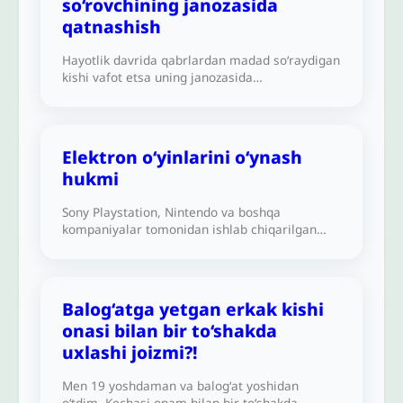
so‘rovchining janozasida
qatnashish
Hayotlik davrida qabrlardan madad so‘raydigan
kishi vafot etsa uning janozasida
qatnashishning hukmi nima?
Elektron o‘yinlarini oʻynash
hukmi
Sony Playstation, Nintendo va boshqa
kompaniyalar tomonidan ishlab chiqarilgan
keng tarqalgan va turli-tuman elektron
o‘yinlarni o‘ynash yoki bolalarga o‘ynashga
ruxsat berishning shar’iy hukmi qanday?
Balog‘atga yetgan erkak kishi
onasi bilan bir to‘shakda
uxlashi joizmi?!
Men 19 yoshdaman va balogʻat yoshidan
oʻtdim. Kechasi onam bilan bir to‘shakda