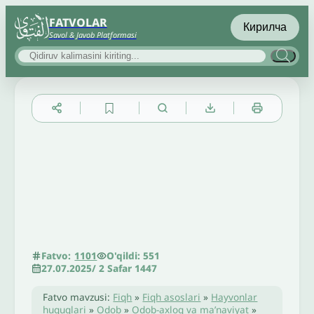
FATVOLAR
Кирилча
Savol & Javob Platformasi
▲
▼
╳
O'qildi: 551
Fatvo:
1101
27.07.2025
/
2 Safar 1447
Fatvo mavzusi:
Fiqh
»
Fiqh asoslari
»
Hayvonlar
huquqlari
»
Odob
»
Odob-axloq va maʼnaviyat
»