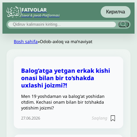
FATVOLAR
Кирилча
Savol & Javob Platformasi
Bosh sahifa
»
Odob-axloq va maʼnaviyat
Balog‘atga yetgan erkak kishi
onasi bilan bir to‘shakda
uxlashi joizmi?!
Men 19 yoshdaman va balogʻat yoshidan
oʻtdim. Kechasi onam bilan bir to‘shakda
yotishim joizmi?
Saqlang
27.06.2026