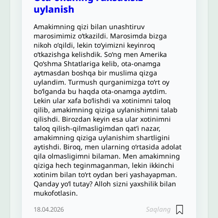
uylanish
Amakimning qizi bilan unashtiruv
marosimimiz oʻtkazildi. Marosimda bizga
nikoh oʻqildi, lekin to‘yimizni keyinroq
o‘tkazishga kelishdik. Soʻng men Amerika
Qo‘shma Shtatlariga kelib, ota-onamga
aytmasdan boshqa bir muslima qizga
uylandim. Turmush qurganimizga to‘rt oy
bo‘lganda bu haqda ota-onamga aytdim.
Lekin ular xafa bo‘lishdi va xotinimni taloq
qilib, amakimning qiziga uylanishimni talab
qilishdi. Birozdan keyin esa ular xotinimni
taloq qilish-qilmasligimdan qat’i nazar,
amakimning qiziga uylanishim shartligini
aytishdi. Biroq, men ularning o‘rtasida adolat
qila olmasligimni bilaman. Men amakimning
qiziga hech teginmaganman, lekin ikkinchi
xotinim bilan to‘rt oydan beri yashayapman.
Qanday yo‘l tutay? Alloh sizni yaxshilik bilan
mukofotlasin.
Saqlang
18.04.2026