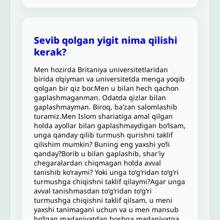
Sevib qolgan yigit nima qilishi
kerak?
Men hozirda Britaniya universitetlaridan
birida o‘qiyman va universitetda menga yoqib
qolgan bir qiz bor.Men u bilan hech qachon
gaplashmaganman. Odatda qizlar bilan
gaplashmayman. Biroq, ba’zan salomlashib
turamiz.Men Islom shariatiga amal qilgan
holda ayollar bilan gaplashmaydigan bo‘lsam,
unga qanday qilib turmush qurishni taklif
qilishim mumkin? Buning eng yaxshi yo‘li
qanday?Borib u bilan gaplashib, shar’iy
chegaralardan chiqmagan holda avval
tanishib ko‘raymi? Yoki unga to‘g‘ridan to‘g‘ri
turmushga chiqishni taklif qilaymi?Agar unga
avval tanishmasdan to‘g‘ridan to‘g‘ri
turmushga chiqishni taklif qilsam, u meni
yaxshi tanimagani uchun va u men mansub
bo‘lgan madaniyatdan boshqa madaniyatga