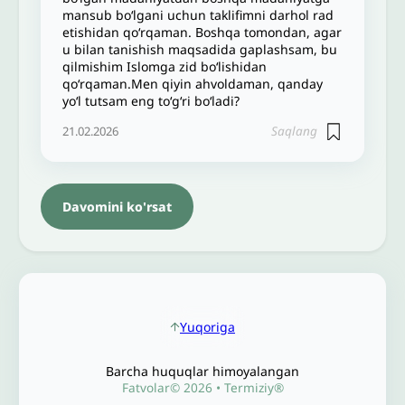
mansub bo‘lgani uchun taklifimni darhol rad
etishidan qo‘rqaman. Boshqa tomondan, agar
u bilan tanishish maqsadida gaplashsam, bu
qilmishim Islomga zid bo‘lishidan
qo‘rqaman.Men qiyin ahvoldaman, qanday
yo‘l tutsam eng to‘g‘ri bo‘ladi?
Saqlang
21.02.2026
Davomini ko'rsat
Yuqoriga
Barcha huquqlar himoyalangan
Fatvolar© 2026 • Termiziy®