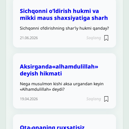
Sichqonni o‘ldirish hukmi va
mikki maus shaxsiyatiga sharh
Sichqonni o‘ldirishning shar’iy hukmi qanday?
Saqlang
21.06.2026
Aksirganda«alhamdulillah»
deyish hikmati
Nega musulmon kishi aksa urgandan keyin
«Alhamdulillah» deydi?
Saqlang
19.04.2026
Ota-onaning ruxsatisiz