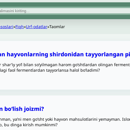
asoslari
»
Fiqh
»
Urf-odatlar
»
Taomlar
an hayvonlarning shirdonidan tayyorlangan pi
r shar’iy yo‘l bilan so‘yilmagan harom go‘shtlardan olingan fermen
dagi faol fermentlardan tayyorlansa halol bo‘ladimi?
 boʻlish joizmi?
man, ya’ni men go‘sht yoki hayvon mahsulotlarini yemayman. Islo
b, bu dinga kirish mumkinmi?