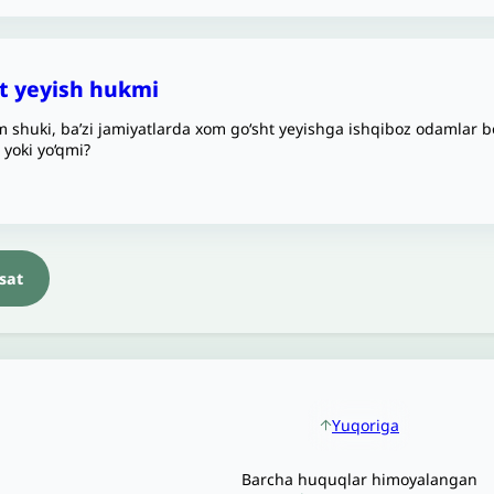
t yeyish hukmi
 shuki, ba’zi jamiyatlarda xom go‘sht yeyishga ishqiboz odamlar
i yoki yo‘qmi?
sat
Yuqoriga
Barcha huquqlar himoyalangan