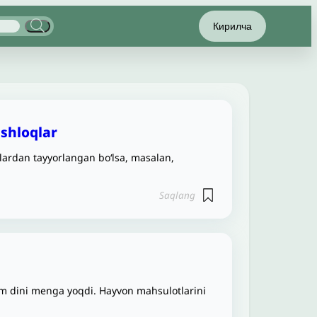
Кирилча
shloqlar
tlardan tayyorlangan bo‘lsa, masalan,
Saqlang
m dini menga yoqdi. Hayvon mahsulotlarini