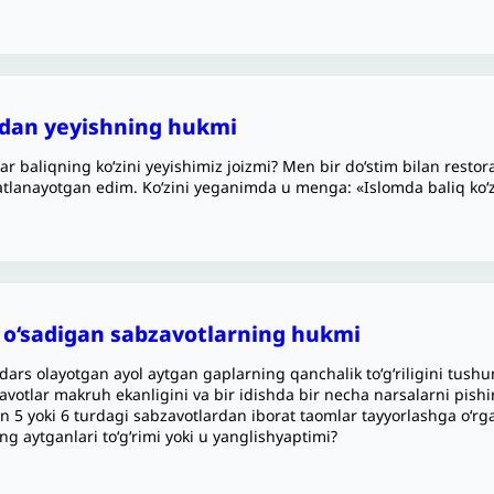
zidan yeyishning hukmi
r baliqning ko‘zini yeyishimiz joizmi? Men bir do‘stim bilan rest
tlanayotgan edim. Ko‘zini yeganimda u menga: «Islomda baliq ko‘zi
a o‘sadigan sabzavotlarning hukmi
ars olayotgan ayol aytgan gaplarning qanchalik to‘g‘riligini tushun
avotlar makruh ekanligini va bir idishda bir necha narsalarni pishi
an 5 yoki 6 turdagi sabzavotlardan iborat taomlar tayyorlashga o‘r
ing aytganlari to‘g‘rimi yoki u yanglishyaptimi?