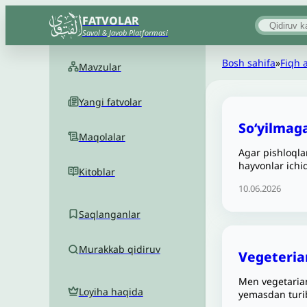
FATVOLAR
Savol & Javob Platformasi
Bosh sahifa
»
Fiqh 
Mavzular
Yangi fatvolar
So‘yilmag
Maqolalar
Agar pishloqla
hayvonlar ichi
Kitoblar
10.06.2026
Saqlanganlar
Murakkab qidiruv
Vegeterian
Men vegetarian
Loyiha haqida
yemasdan turi