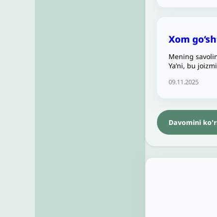
Xom go‘sh
Mening savolim
Ya’ni, bu joizm
09.11.2025
Davomini ko'r