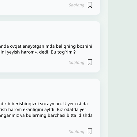
Saqlang
oranda ovqatlanayotganimda baliqning boshini
ni yeyish harom», dedi. Bu to‘g‘rimi?
Saqlang
tirib berishingizni so‘rayman. U yer ostida
rish harom ekanligini aytdi. Biz odatda yer
ganganmiz va bularning barchasi bitta idishda
Saqlang