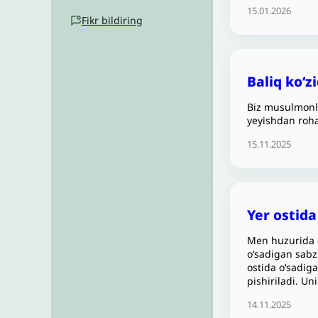
15.01.2026
Fikr bildiring
Baliq ko‘
Biz musulmonla
yeyishdan roha
15.11.2025
Yer ostid
Men huzurida d
o‘sadigan sabz
ostida o‘sadig
pishiriladi. Un
14.11.2025