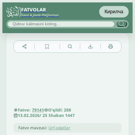
FATVOLAR
Кирилча
Savol & Javob Platformasi
▲
▼
╳
O'qildi: 288
Fatvo:
79141
13.02.2026
/
25 Shaban 1447
Fatvo mavzusi:
Urf-odatlar