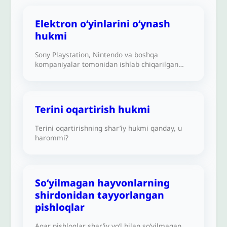
Elektron o‘yinlarini oʻynash
hukmi
Sony Playstation, Nintendo va boshqa
kompaniyalar tomonidan ishlab chiqarilgan
keng tarqalgan va turli-tuman elektron
o‘yinlarni o‘ynash yoki bolalarga o‘ynashga
ruxsat berishning shar’iy hukmi qanday?
Terini oqartirish hukmi
Terini oqartirishning shar’iy hukmi qanday, u
harommi?
So‘yilmagan hayvonlarning
shirdonidan tayyorlangan
pishloqlar
Agar pishloqlar shar’iy yo‘l bilan so‘yilmagan