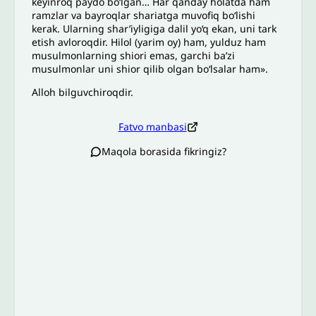
keyinroq paydo bo‘lgan… Har qanday holatda ham
ramzlar va bayroqlar shariatga muvofiq bo‘lishi
kerak. Ularning shar’iyligiga dalil yo‘q ekan, uni tark
etish avloroqdir. Hilol (yarim oy) ham, yulduz ham
musulmonlarning shiori emas, garchi ba’zi
musulmonlar uni shior qilib olgan bo‘lsalar ham».
Alloh bilguvchiroqdir.
Fatvo manbasi
Maqola borasida fikringiz?
Izoh sababi
*
Email
*