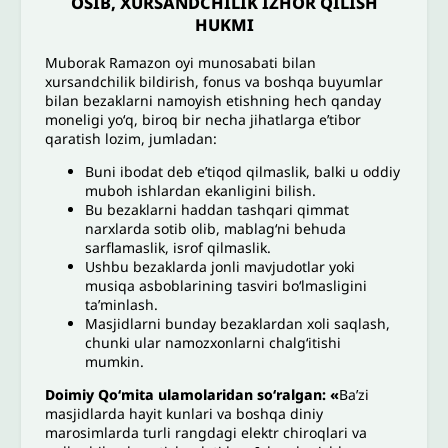
OSIB, XURSANDCHILIK IZHOR QILISH
HUKMI
Muborak Ramazon oyi munosabati bilan
xursandchilik bildirish, fonus va boshqa buyumlar
bilan bezaklarni namoyish etishning hech qanday
moneligi yoʻq, biroq bir necha jihatlarga e’tibor
qaratish lozim, jumladan:
Buni ibodat deb e’tiqod qilmaslik, balki u oddiy
muboh ishlardan ekanligini bilish.
Bu bezaklarni haddan tashqari qimmat
narxlarda sotib olib, mablag‘ni behuda
sarflamaslik, isrof qilmaslik.
Ushbu bezaklarda jonli mavjudotlar yoki
musiqa asboblarining tasviri bo‘lmasligini
ta’minlash.
Masjidlarni bunday bezaklardan xoli saqlash,
chunki ular namozxonlarni chalg‘itishi
mumkin.
Doimiy Qo‘mita ulamolaridan so‘ralgan: «
Ba’zi
masjidlarda hayit kunlari va boshqa diniy
marosimlarda turli rangdagi elektr chiroqlari va