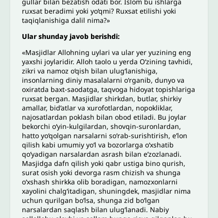
gullar bilan bezatish odati bor. Islom bu ishlarga
ruxsat beradimi yoki yo‘qmi? Ruxsat etilishi yoki
taqiqlanishiga dalil nima?»
Ular shunday javob berishdi:
«Masjidlar Allohning uylari va ular yer yuzining eng
yaxshi joylaridir. Alloh taolo u yerda O‘zining tavhidi,
zikri va namoz o‘qish bilan ulug‘lanishiga,
insonlarning diniy masalalarni o‘rganib, dunyo va
oxiratda baxt-saodatga, taqvoga hidoyat topishlariga
ruxsat bergan. Masjidlar shirkdan, butlar, shirkiy
amallar, bid’atlar va xurofotlardan, nopokliklar,
najosatlardan poklash bilan obod etiladi. Bu joylar
bekorchi o‘yin-kulgilardan, shovqin-suronlardan,
hatto yo‘qolgan narsalarni so‘rab-surishtirish, e’lon
qilish kabi umumiy yo‘l va bozorlarga o‘xshatib
qo‘yadigan narsalardan asrash bilan e’zozlanadi.
Masjidga dafn qilish yoki qabr ustiga bino qurish,
surat osish yoki devorga rasm chizish va shunga
o‘xshash shirkka olib boradigan, namozxonlarni
xayolini chalg‘itadigan, shuningdek, masjidlar nima
uchun qurilgan bo‘lsa, shunga zid bo‘lgan
narsalardan saqlash bilan ulug‘lanadi. Nabiy