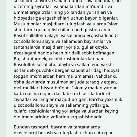
sollallohu alayhi va sallam bunga rioya qilganlar, bu
u zotning siyratlari va amallaridan ma’lumdir va
ummatlariga o‘zlarining yo‘llaridan yurishlari va
hidoyatlariga ergashishlari uchun bayon qilganlar.
Musulmonlar masjidlarni ulug’lash va ularda Islom
shiorlarini qoim qilish bilan obod qilishda amin
Rasul sollallohu alayhi va sallamga ergashadilar. U
zot sollallohu alayhi va sallamdan bayramlar va
tantanalarda masjidlarni yoritib, gullar qo‘yib,
e’zozlagani haqida hech bir dalil sobit bo‘lmagan.
Bu, shuningdek, xulafoi roshidinlardan ham,
Rasululloh sollallohu alayhi va sallam eng yaxshi
asrlar deb guvohlik bergan saodat asridagi hidoyat
topgan imomlardan ham ma’lum emas. Vaholanki,
o‘sha davrlarda musulmonlar juda taraqqiy etgan,
mol-mulklari bisyor bo‘lgan, Islomiy madaniyatdan
katta nasiba olgan, dastlabki uch asrda turli xil
ziynatlar va ranglar mavjud bo‘lgan. Barcha yaxshilik
u zot sollallohu alayhi va sallamning yo‘llariga,
xulafoi roshidinlarning yo‘llariga va ulardan keyingi
din imomlarining yo‘llariga ergashishdadir.
Bundan tashqari, bayram va tantanalarda
masjidlarni bezash va ulug‘lash uchun chiroqlar