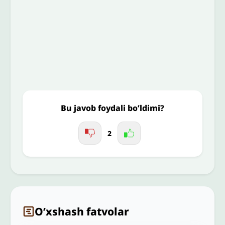
To’liq izohingiz
Jo'nating
Bu javob foydali bo’ldimi?
2
O’xshash fatvolar