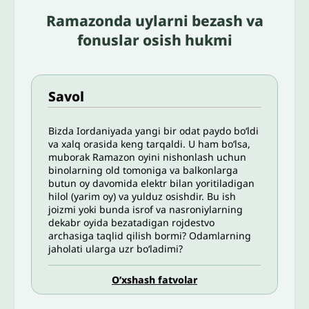
Ramazonda uylarni bezash va
fonuslar osish hukmi
Savol
Bizda Iordaniyada yangi bir odat paydo bo‘ldi
va xalq orasida keng tarqaldi. U ham bo‘lsa,
muborak Ramazon oyini nishonlash uchun
binolarning old tomoniga va balkonlarga
butun oy davomida elektr bilan yoritiladigan
hilol (yarim oy) va yulduz osishdir. Bu ish
joizmi yoki bunda isrof va nasroniylarning
dekabr oyida bezatadigan rojdestvo
archasiga taqlid qilish bormi? Odamlarning
jaholati ularga uzr bo‘ladimi?
O’xshash fatvolar