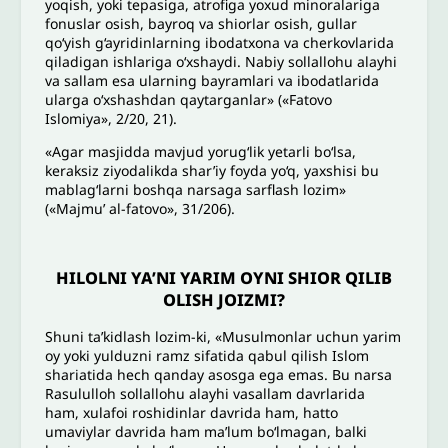
yoqish, yoki tepasiga, atrofiga yoxud minoralariga
fonuslar osish, bayroq va shiorlar osish, gullar
qo‘yish g‘ayridinlarning ibodatxona va cherkovlarida
qiladigan ishlariga o‘xshaydi. Nabiy sollallohu alayhi
va sallam esa ularning bayramlari va ibodatlarida
ularga o‘xshashdan qaytarganlar» («Fatovo
Islomiya», 2/20, 21).
«Agar masjidda mavjud yorug‘lik yetarli bo‘lsa,
keraksiz ziyodalikda shar’iy foyda yo‘q, yaxshisi bu
mablag‘larni boshqa narsaga sarflash lozim»
(«Majmu’ al-fatovo», 31/206).
HILOLNI YA’NI YARIM OYNI SHIOR QILIB
OLISH JOIZMI?
Shuni ta’kidlash lozim-ki, «Musulmonlar uchun yarim
oy yoki yulduzni ramz sifatida qabul qilish Islom
shariatida hech qanday asosga ega emas. Bu narsa
Rasululloh sollallohu alayhi vasallam davrlarida
ham, xulafoi roshidinlar davrida ham, hatto
umaviylar davrida ham ma’lum bo‘lmagan, balki