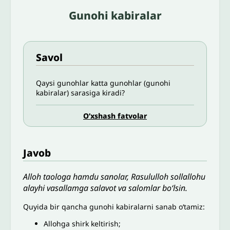
Gunohi kabiralar
Savol
Qaysi gunohlar katta gunohlar (gunohi
kabiralar) sarasiga kiradi?
O’xshash fatvolar
Javob
Alloh taologa hamdu sanolar, Rasululloh sollallohu
alayhi vasallamga salavot va salomlar bo‘lsin.
Quyida bir qancha gunohi kabiralarni sanab oʻtamiz:
Allohga shirk keltirish;