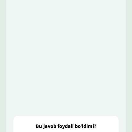
Izoh sababi
*
Email
*
To’liq izohingiz
Jo'nating
Bu javob foydali bo’ldimi?