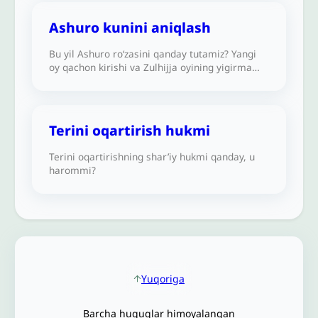
ruxsat berishning shar’iy hukmi qanday?
Ashuro kunini aniqlash
Bu yil Ashuro roʻzasini qanday tutamiz? Yangi
oy qachon kirishi va Zulhijja oyining yigirma
toʻqqiz yoki oʻttiz kunligi hali nomaʼlum.
Ashuroni qanday aniqlash va roʻza tutish kerak?
Terini oqartirish hukmi
Terini oqartirishning shar’iy hukmi qanday, u
harommi?
Yuqoriga
Barcha huquqlar himoyalangan