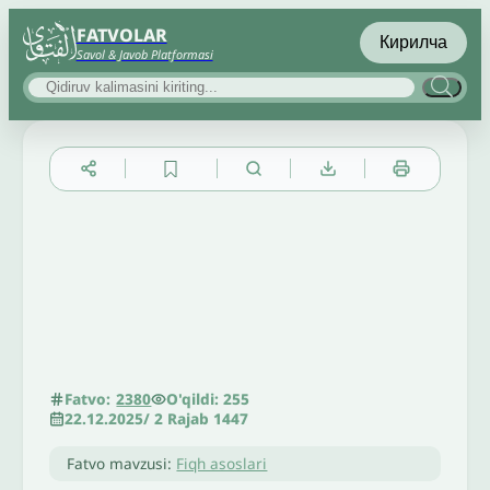
FATVOLAR
Кирилча
Savol & Javob Platformasi
▲
▼
╳
O'qildi: 255
Fatvo:
2380
22.12.2025
/
2 Rajab 1447
Fatvo mavzusi:
Fiqh asoslari