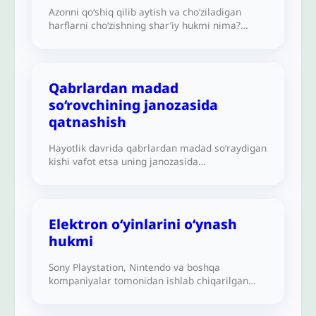
Azonni qo‘shiq qilib aytish va cho‘ziladigan
harflarni cho‘zishning shar’iy hukmi nima?
Qo‘shiqning haromligi haqidagi hadis unga
(azonga) pul olishni ham o‘z ichiga oladimi?
Azonni qo‘shiq qilib aytish harommi yoki
yo‘qmi?
Qabrlardan madad
so‘rovchining janozasida
qatnashish
Hayotlik davrida qabrlardan madad so‘raydigan
kishi vafot etsa uning janozasida
qatnashishning hukmi nima?
Elektron o‘yinlarini oʻynash
hukmi
Sony Playstation, Nintendo va boshqa
kompaniyalar tomonidan ishlab chiqarilgan
keng tarqalgan va turli-tuman elektron
o‘yinlarni o‘ynash yoki bolalarga o‘ynashga