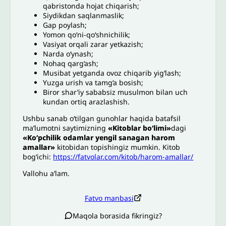
qabristonda hojat chiqarish;
Siydikdan saqlanmaslik;
Gap poylash;
Yomon qo‘ni-qo‘shnichilik;
Vasiyat orqali zarar yetkazish;
Narda o‘ynash;
Nohaq qarg‘ash;
Musibat yetganda ovoz chiqarib yig‘lash;
Yuzga urish va tamg‘a bosish;
Biror shar’iy sababsiz musulmon bilan uch
kundan ortiq arazlashish.
Ushbu sanab oʻtilgan gunohlar haqida batafsil
ma’lumotni saytimizning
«Kitoblar bo‘limi»
dagi
«Ko‘pchilik odamlar yengil sanagan harom
amallar»
kitobidan topishingiz mumkin. Kitob
bogʻichi:
https://fatvolar.com/kitob/harom-amallar/
Vallohu a’lam.
Fatvo manbasi
Maqola borasida fikringiz?