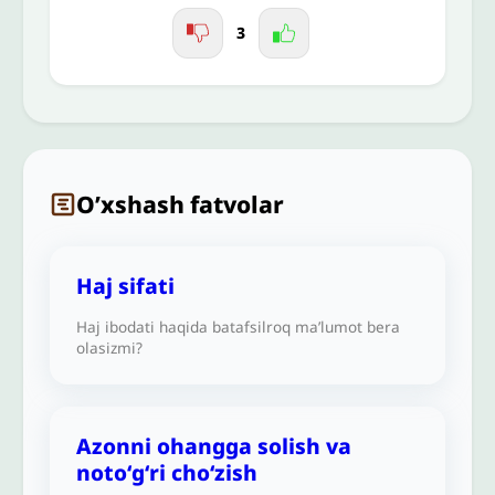
3
O’xshash fatvolar
Haj sifati
Haj ibodati haqida batafsilroq ma’lumot bera
olasizmi?
Azonni ohangga solish va
notoʻgʻri cho‘zish