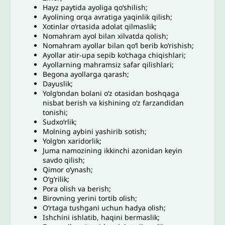
Hayz paytida ayoliga qo‘shilish;
Ayolining orqa avratiga yaqinlik qilish;
Xotinlar o‘rtasida adolat qilmaslik;
Nomahram ayol bilan xilvatda qolish;
Nomahram ayollar bilan qo‘l berib ko‘rishish;
Ayollar atir-upa sepib ko‘chaga chiqishlari;
Ayollarning mahramsiz safar qilishlari;
Begona ayollarga qarash;
Dayuslik;
Yolg‘ondan bolani o‘z otasidan boshqaga
nisbat berish va kishining o‘z farzandidan
tonishi;
Sudxo‘rlik;
Molning aybini yashirib sotish;
Yolg‘on xaridorlik;
Juma namozining ikkinchi azonidan keyin
savdo qilish;
Qimor o‘ynash;
O‘g‘rilik;
Pora olish va berish;
Birovning yerini tortib olish;
O‘rtaga tushgani uchun hadya olish;
Ishchini ishlatib, haqini bermaslik;