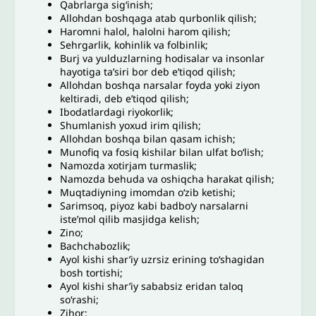
Qabrlarga sig‘inish;
Allohdan boshqaga atab qurbonlik qilish;
Haromni halol, halolni harom qilish;
Sehrgarlik, kohinlik va folbinlik;
Burj va yulduzlarning hodisalar va insonlar
hayotiga ta’siri bor deb e’tiqod qilish;
Allohdan boshqa narsalar foyda yoki ziyon
keltiradi, deb e’tiqod qilish;
Ibodatlardagi riyokorlik;
Shumlanish yoxud irim qilish;
Allohdan boshqa bilan qasam ichish;
Munofiq va fosiq kishilar bilan ulfat bo‘lish;
Namozda xotirjam turmaslik;
Namozda behuda va oshiqcha harakat qilish;
Muqtadiyning imomdan o‘zib ketishi;
Sarimsoq, piyoz kabi badbo‘y narsalarni
iste’mol qilib masjidga kelish;
Zino;
Bachchabozlik;
Ayol kishi shar’iy uzrsiz erining to‘shagidan
bosh tortishi;
Ayol kishi shar’iy sababsiz eridan taloq
so‘rashi;
Zihor;