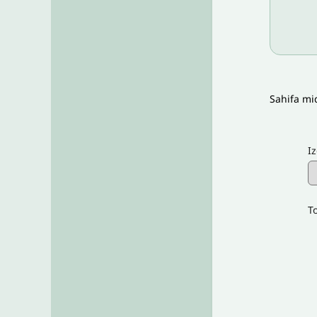
Sahifa mi
I
To