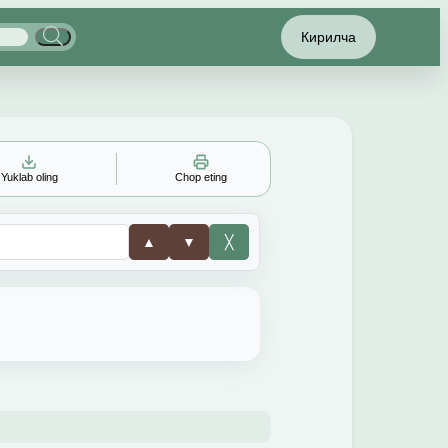
Кирилча
Yuklab oling
Chop eting
▲
▼
╳