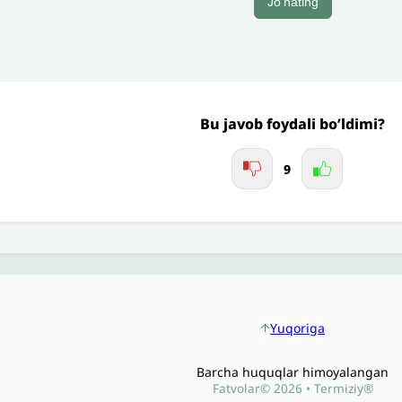
Jo'nating
Bu javob foydali bo’ldimi?
9
Yuqoriga
Barcha huquqlar himoyalangan
Fatvolar© 2026 • Termiziy®