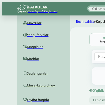
FATVOLAR
Savol & Javob Platformasi
Bosh sahifa
»
Ko‘pc
Mavzular
Yangi fatvolar
Tarq
Maqolalar
Kitoblar
Saqlanganlar
Murakkab qidiruv
O'qildi:
Loyiha haqida
Fatvo m