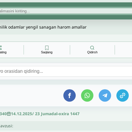
hilik odamlar yengil sanagan harom amallar
ating
Saqlang
Qidirsh
 340
14.12.2025
/
23 Jumadal-oxira 1447
avzusi: