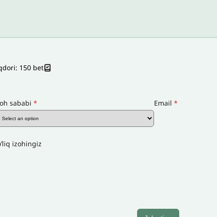
qdori: 150 bet
zoh sababi
*
Email
*
’liq izohingiz