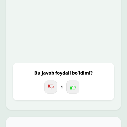
To’liq izohingiz
Jo'nating
Bu javob foydali bo’ldimi?
1