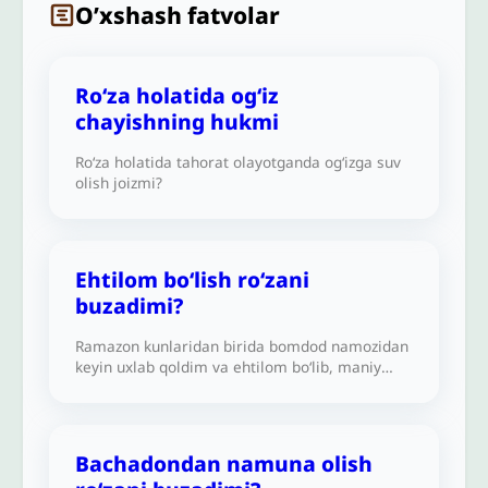
O’xshash fatvolar
Ro‘za holatida og‘iz
chayishning hukmi
Ro‘za holatida tahorat olayotganda og‘izga suv
olish joizmi?
Ehtilom bo‘lish ro‘zani
buzadimi?
Ramazon kunlaridan birida bomdod namozidan
keyin uxlab qoldim va ehtilom bo‘lib, maniy
chiqdi. Bu holat mening nazoratimdan
tashqarida yuz berdi. Agar o‘sha kuni ro‘zani
davom ettirib, kunni ro‘zador holatda
yakunlasam, ro‘zam qabul bo‘ladimi?Ikkinchi
Bachadondan namuna olish
savol: Bu turdagi tushlar iblisdandir, lekin u