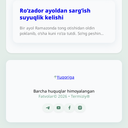
shar’iy hukmi qanday?
Roʻzador ayoldan sargʻish
suyuqlik kelishi
Bir ayol Ramazonda tong otishidan oldin
poklanib, o‘sha kuni ro‘za tutdi. So‘ng peshin
namozini o‘qish uchun turganida sarg‘ish
suyuqlik ko‘rdi. Uning ro‘zasi durustmi?
Yuqoriga
Barcha huquqlar himoyalangan
Fatvolar© 2026 • Termiziy®