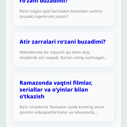
ro‘zani buzadimi?
Ramazonda zanjirband qilingan-ku (unda
qanday qilib ehtilom bo‘ldim)?
Ro‘za tutgan ayol bachadon bo‘ynidan surtma
(mazok) topshirishi joizmi?
Atir zarralari ro‘zani buzadimi?
Maktabimda bir oʻquvchi qiz doim ko‘p
miqdorda atir sepadi. Baʻzan uning sachragan
zarralari tomog‘imga yetib borayotganini his
qilaman. Bu ro‘zamni buzadimi yoki yo‘qmi?
Ramazonda vaqtni filmlar,
seriallar va o‘yinlar bilan
o‘tkazish
Ba’zi ro‘zadorlar Ramazon oyida kunning aksar
qismini videoplatformalar va televizorda
filmlar hamda seriallar tomosha qilib,
shuningdek, qarta o‘ynab o‘tkazadilar. Buning