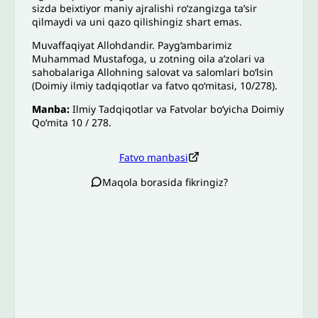
sizda beixtiyor maniy ajralishi ro‘zangizga ta’sir
qilmaydi va uni qazo qilishingiz shart emas.
Muvaffaqiyat Allohdandir. Payg‘ambarimiz
Muhammad Mustafoga, u zotning oila a’zolari va
sahobalariga Allohning salovat va salomlari bo‘lsin
(Doimiy ilmiy tadqiqotlar va fatvo qo‘mitasi, 10/278).
Manba:
Ilmiy Tadqiqotlar va Fatvolar boʻyicha Doimiy
Qoʻmita 10 / 278.
Fatvo manbasi
Maqola borasida fikringiz?
Izoh sababi
*
Email
*