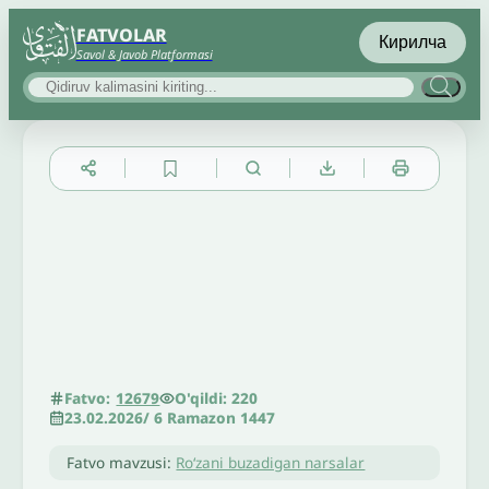
FATVOLAR
Кирилча
Savol & Javob Platformasi
▲
▼
╳
O'qildi: 220
Fatvo:
12679
23.02.2026
/
6 Ramazon 1447
Fatvo mavzusi:
Roʻzani buzadigan narsalar