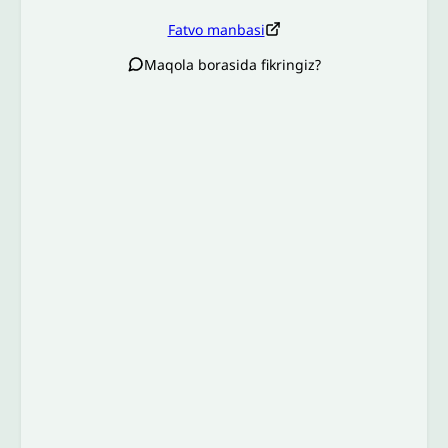
Fatvo manbasi
Maqola borasida fikringiz?
Izoh sababi
*
Email
*
To’liq izohingiz