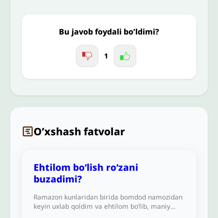
Jo'nating
Bu javob foydali bo’ldimi?
1
O’xshash fatvolar
Ehtilom bo‘lish ro‘zani
buzadimi?
Ramazon kunlaridan birida bomdod namozidan
keyin uxlab qoldim va ehtilom bo‘lib, maniy
chiqdi. Bu holat mening nazoratimdan