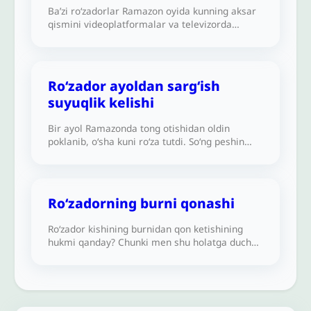
Ba’zi ro‘zadorlar Ramazon oyida kunning aksar
qismini videoplatformalar va televizorda
filmlar hamda seriallar tomosha qilib,
shuningdek, qarta o‘ynab o‘tkazadilar. Buning
shar’iy hukmi qanday?
Roʻzador ayoldan sargʻish
suyuqlik kelishi
Bir ayol Ramazonda tong otishidan oldin
poklanib, o‘sha kuni ro‘za tutdi. So‘ng peshin
namozini o‘qish uchun turganida sarg‘ish
suyuqlik ko‘rdi. Uning ro‘zasi durustmi?
Ro‘zadorning burni qonashi
Ro‘zador kishining burnidan qon ketishining
hukmi qanday? Chunki men shu holatga duch
keldim.