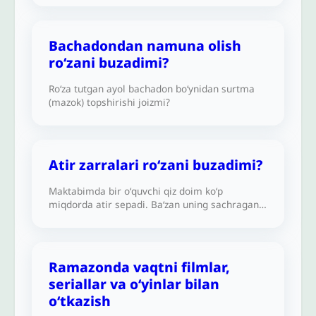
tashqarida yuz berdi. Agar o‘sha kuni ro‘zani
davom ettirib, kunni ro‘zador holatda
yakunlasam, ro‘zam qabul bo‘ladimi?Ikkinchi
Bachadondan namuna olish
savol: Bu turdagi tushlar iblisdandir, lekin u
ro‘zani buzadimi?
Ramazonda zanjirband qilingan-ku (unda
qanday qilib ehtilom bo‘ldim)?
Ro‘za tutgan ayol bachadon bo‘ynidan surtma
(mazok) topshirishi joizmi?
Atir zarralari ro‘zani buzadimi?
Maktabimda bir oʻquvchi qiz doim ko‘p
miqdorda atir sepadi. Baʻzan uning sachragan
zarralari tomog‘imga yetib borayotganini his
qilaman. Bu ro‘zamni buzadimi yoki yo‘qmi?
Ramazonda vaqtni filmlar,
seriallar va o‘yinlar bilan
o‘tkazish