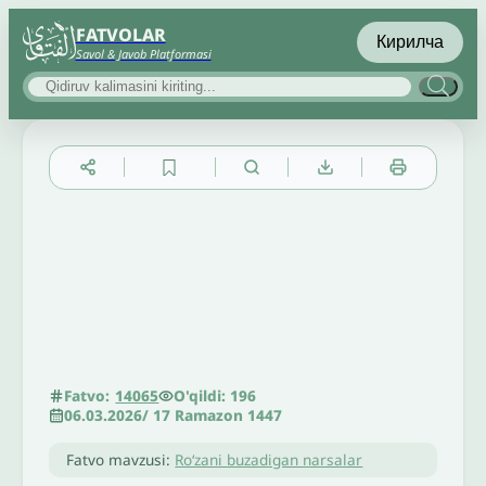
FATVOLAR
Кирилча
Savol & Javob Platformasi
▲
▼
╳
O'qildi: 196
Fatvo:
14065
06.03.2026
/
17 Ramazon 1447
Fatvo mavzusi:
Roʻzani buzadigan narsalar