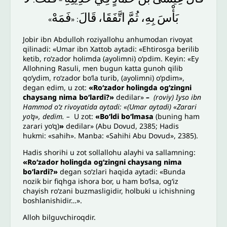
بَأْسَ
بِهِ،
ثُمَّ
اتَّفَقَا،
قَالَ
فَمَهْ
»
: «
Jobir ibn Abdulloh roziyallohu anhumodan rivoyat
qilinadi: «Umar ibn Xattob aytadi: «Ehtirosga berilib
ketib, ro‘zador holimda (ayolimni) o‘pdim. Keyin: «Ey
Allohning Rasuli, men bugun katta gunoh qilib
qo‘ydim, ro‘zador bo‘la turib, (ayolimni) o‘pdim»,
degan edim, u zot:
«Ro‘zador holingda og‘zingni
chaysang nima bo‘lardi?»
dedilar»
–
(roviy) Iyso ibn
Hammod o‘z rivoyatida aytadi: «(Umar aytadi) «Zarari
yo‘q», dedim. –
U zot:
«Bo‘ldi bo‘lmasa
(buning ham
zarari yo‘q)
»
dedilar» (Abu Dovud, 2385; Hadis
hukmi: «sahih». Manba: «Sahihi Abu Dovud», 2385).
Hadis shorihi u zot sollallohu alayhi va sallamning:
«Ro‘zador holingda og‘zingni chaysang nima
bo‘lardi?»
degan so‘zlari haqida aytadi: «Bunda
nozik bir fiqhga ishora bor, u ham bo‘lsa, og‘iz
chayish ro‘zani buzmasligidir, holbuki u ichishning
boshlanishidir…».
Alloh bilguvchiroqdir.