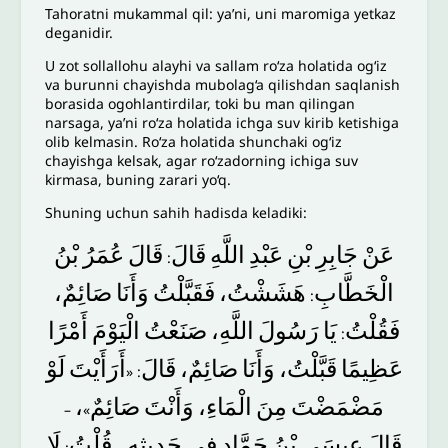
Tahoratni mukammal qil: ya’ni, uni maromiga yetkaz
deganidir.
U zot sollallohu alayhi va sallam ro‘za holatida og‘iz
va burunni chayishda mubolag‘a qilishdan saqlanish
borasida ogohlantirdilar, toki bu man qilingan
narsaga, ya’ni ro‘za holatida ichga suv kirib ketishiga
olib kelmasin. Ro‘za holatida shunchaki og‘iz
chayishga kelsak, agar ro‘zadorning ichiga suv
kirmasa, buning zarari yo‘q.
Shuning uchun sahih hadisda keladiki:
عَنْ
جَابِرِ
بْنِ
عَبْدِ
اللَّهِ
قَالَ
قَالَ
عُمَرُ
بْنُ
:
الْخَطَّابِ
هَشَشْتُ،
فَقَبَّلْتُ
وَأَنَا
صَائِمٌ،
:
فَقُلْتُ
يَا
رَسُولَ
اللَّهِ،
صَنَعْتُ
الْيَوْمَ
أَمْرًا
:
عَظِيمًا
قَبَّلْتُ،
وَأَنَا
صَائِمٌ،
قَالَ
أَرَأَيْتَ
لَوْ
: «
،
صَائِمٌ
وَأَنْتَ
الْمَاءِ،
مِنَ
مَضْمَضْتَ
–
»
قَالَ
عِيسَى
بْنُ
حَمَّادٍ
فِي
حَدِيثِهِ
قُلْتُ
لَا
:
–