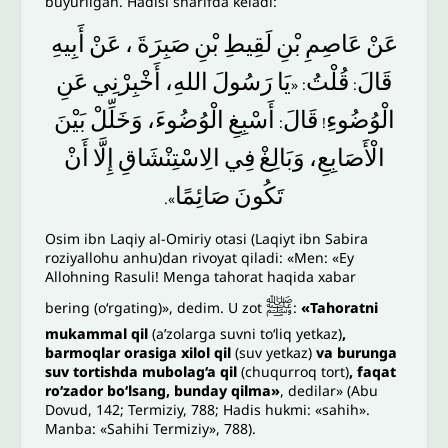
buyurilgan. Hadisi sharifda keladi:
أَبِيهِ
عَنْ
،
صَبِرَةَ
بْنِ
لَقِيطِ
بْنِ
عَاصِمِ
عَنْ
‌
‌
قَالَ
قُلْتُ
يَا
رَسُولَ
اللهِ،
أَخْبِرْنِي
عَنِ
: «
:
الْوُضُوءِ
قَالَ
أَسْبِغِ
الْوُضُوءَ،
وَخَلِّلْ
بَيْنَ
:
!
الْأَصَابِعِ،
وَبَالِغْ
فِي
الِاسْتِنْشَاقِ
إِلَّا
أَنْ
تَكُونَ
صَائِمًا
».
Osim ibn Laqiy al-Omiriy otasi (Laqiyt ibn Sabira
roziyallohu anhu)dan rivoyat qiladi: «Men: «Ey
Allohning Rasuli! Menga tahorat haqida xabar
ﷺ
bering (o‘rgating)», dedim. U zot
:
«Tahoratni
mukammal qil
(a’zolarga suvni to‘liq yetkaz)
,
barmoqlar orasiga xilol qil
(suv yetkaz)
va burunga
suv tortishda mubolag‘a qil
(chuqurroq tort)
, faqat
ro‘zador bo‘lsang, bunday qilma»
, dedilar» (Abu
Dovud, 142; Termiziy, 788; Hadis hukmi: «sahih».
Manba: «Sahihi Termiziy», 788).