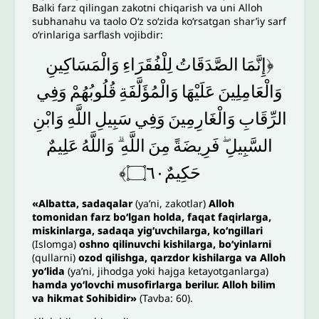
Balki farz qilingan zakotni chiqarish va uni Alloh
subhanahu va taolo O‘z so‘zida ko‘rsatgan shar’iy sarf
o‘rinlariga sarflash vojibdir:
﴿إِنَّمَا
الصَّدَقَاتُ
لِلْفُقَرَاءِ
وَالْمَسَاكِينِ
وَالْعَامِلِينَ
عَلَيْهَا
وَالْمُؤَلَّفَةِ
قُلُوبُهُمْ
وَفِي
الرِّقَابِ
وَالْغَارِمِينَ
وَفِي
سَبِيلِ
اللَّهِ
وَابْنِ
السَّبِيلِ
فَرِيضَةً
مِنَ
اللَّهِ
وَاللَّهُ
عَلِيمٌ
حَكِيمٌ۝٦٠﴾
«
Albatta, sadaqalar
(ya’ni, zakotlar)
Alloh
tomonidan farz bo‘lgan holda, faqat faqirlarga,
miskinlarga, sadaqa yig‘uvchilarga, ko‘ngillari
(Islomga)
oshno qilinuvchi kishilarga, bo‘yinlarni
(qullarni)
ozod qilishga, qarzdor kishilarga va Alloh
yo‘lida
(ya’ni, jihodga yoki hajga ketayotganlarga)
hamda yo‘lovchi musofirlarga berilur. Alloh bilim
va hikmat Sohibidir»
(Tavba: 60).