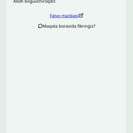
Alloh bilguvchiroqdir.
Fatvo manbasi
Maqola borasida fikringiz?
Izoh sababi
*
Email
*
To’liq izohingiz