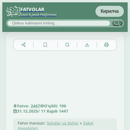
FATVOLAR
Кирилча
Savol & Javob Platformasi
▲
▼
╳
O'qildi: 196
Fatvo:
2447
31.12.2025
/
11 Rajab 1447
Fatvo mavzusi:
Soliqlar va bojlar
»
Zakot
masalalari