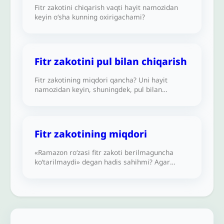
Fitr zakotini chiqarish vaqti hayit namozidan
keyin o‘sha kunning oxirigachami?
Fitr zakotini pul bilan chiqarish
Fitr zakotining miqdori qancha? Uni hayit
namozidan keyin, shuningdek, pul bilan
chiqarish joizmi?
Fitr zakotining miqdori
«Ramazon ro‘zasi fitr zakoti berilmaguncha
ko‘tarilmaydi» degan hadis sahihmi? Agar
ro‘zador muhtoj bo‘lib, zakot nisobiga ega
bo‘lmasa ham ushbu hadisga yoki sunnatdan
sobit bo‘lgan boshqa sahih shar’iy dalillarga
koʻra, fitr zakotini berishi vojib bo‘ladimi?