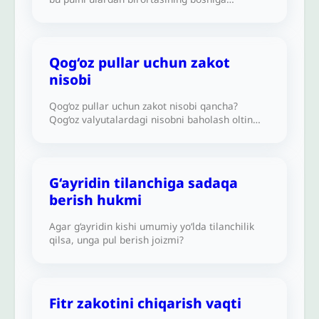
tushadigan musibatlar, masalan, qasdsiz
qotillik diyasi (xun puli) uchun ajratib qoʻyishdi.
Soʻng bu pulni investitsiya qilish uchun tijoratga
kiritdilar va undan keladigan foyda o‘zaro
Qog‘oz pullar uchun zakot
kelishilgan xayriya maqsadlariga sarflanadi. Bu
nisobi
puldan zakot berish vojib bo‘ladimi?
Shuningdek, insonlar zakotini ushbu xayriya
Qog‘oz pullar uchun zakot nisobi qancha?
jamg‘armasiga berishlari joizmi?
Qog‘oz valyutalardagi nisobni baholash oltin
nisobiga asoslanadimi yoki kumush nisobiga?
G‘ayridin tilanchiga sadaqa
berish hukmi
Agar g‘ayridin kishi umumiy yo‘lda tilanchilik
qilsa, unga pul berish joizmi?
Fitr zakotini chiqarish vaqti