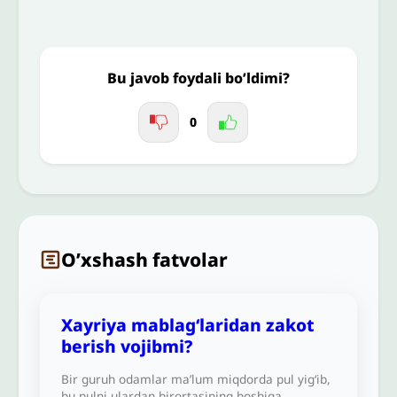
Jo'nating
Bu javob foydali bo’ldimi?
0
O’xshash fatvolar
Xayriya mablagʻlaridan zakot
berish vojibmi?
Bir guruh odamlar ma’lum miqdorda pul yig‘ib,
bu pulni ulardan birortasining boshiga