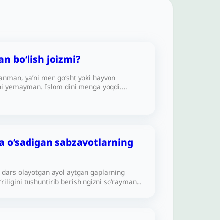
n boʻlish joizmi?
anman, ya’ni men go‘sht yoki hayvon
ni yemayman. Islom dini menga yoqdi.
otlarini yemasdan turib, bu dinga kirish
da o‘sadigan sabzavotlarning
 dars olayotgan ayol aytgan gaplarning
‘riligini tushuntirib berishingizni so‘rayman.
o‘sadigan sabzavotlar makruh ekanligini va
ir necha narsalarni pishirish harom ekanligini
atda yer ostida o‘sadigan 5 yoki 6 turdagi
an iborat taomlar tayyorlashga o‘rganganmiz