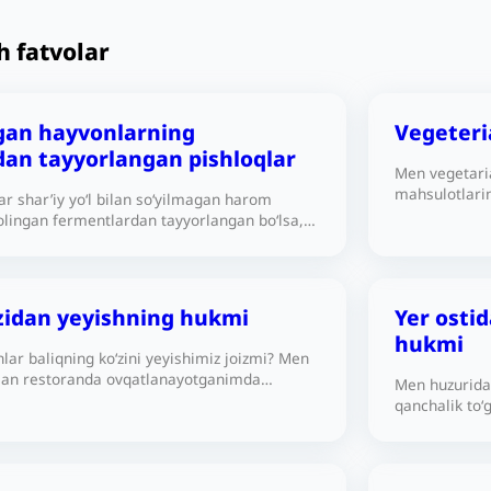
h fatvolar
gan hayvonlarning
Vegeteria
dan tayyorlangan pishloqlar
Men vegetari
mahsulotlari
ar shar’iy yo‘l bilan so‘yilmagan harom
Hayvon mahsul
olingan fermentlardan tayyorlangan bo‘lsa,
mumkinmi?
onlar ichidagi faol fermentlardan
alol bo‘ladimi?
‘zidan yeyishning hukmi
Yer osti
hukmi
ar baliqning ko‘zini yeyishimiz joizmi? Men
bilan restoranda ovqatlanayotganimda
Men huzurida
hini yeyishdan rohatlanayotgan edim. Ko‘zini
qanchalik to‘g
menga: «Islomda baliq ko‘zini yeyish
U yer ostida 
 Bu to‘g‘rimi?
bir idishda b
aytdi. Biz od
sabzavotlard