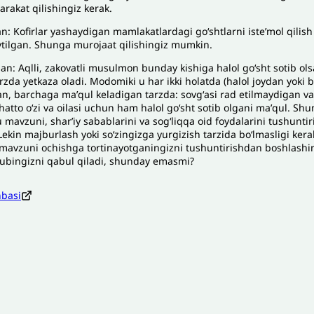
arakat q
ilishingiz
kerak
.
an
:
Kofirlar
yashaydigan
mamlakatlardagi
g
oʻ
shtlarni
isteʼmol
q
ilish
ytilgan
.
Shunga
murojaat
q
ilishingiz
mumkin
.
dan
:
A
q
lli
,
zakovatli
musulmon
bunday
kishiga
h
alol
g
oʻ
sht
sotib
ols
arzda
yetkaza
oladi
.
Modomiki
u
h
ar
ikki
h
olatda
(h
alol
joydan
yo
ki
b
an
,
barchaga
maʼ
q
ul
keladigan
tarzda
:
sov
gʻ
asi
rad
etilmaydigan
va
 h
atto
oʻ
zi
va
oilasi
uchun
h
am
h
alol
g
oʻ
sht
sotib
olgani
maʼ
q
ul
.
Shu
u
mavzuni
,
sharʼiy
sabablarini
va
so
gʻ
li
qq
a
oid
foydalarini
tushuntir
Lekin
majburlash
yo
ki
s
oʻ
zingizga
yurgizish
tarzida
b
oʻ
lmasligi
kera
mavzuni
ochishga
tortina
yo
tganingizni
tushuntirishdan
boshlashi
ubingizni
q
abul
q
iladi
,
shunday
emasmi
?
nbasi
zoh sababi
*
Email
*