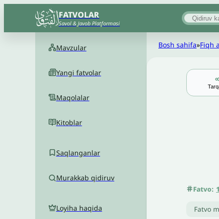
FATVOLAR
Savol & Javob Platformasi
Bosh sahifa
»
Fiqh 
Mavzular
Yangi fatvolar
Tarq
Maqolalar
Kitoblar
Saqlanganlar
Murakkab qidiruv
Fatvo:
Loyiha haqida
Fatvo m