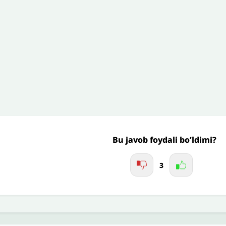
’liq izohingiz
Jo'nating
Bu javob foydali bo’ldimi?
3