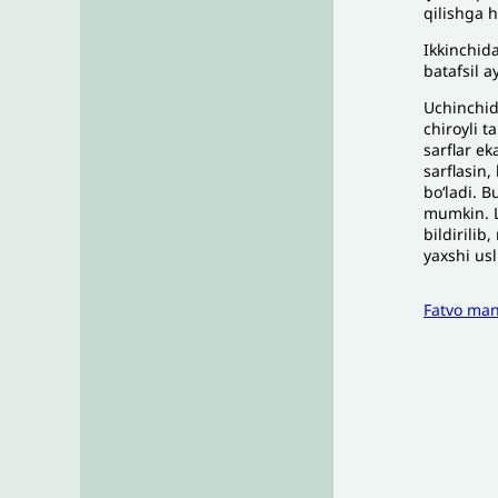
q
ilishga
h
Ikkinchid
batafsil
a
Uchinchi
chiroyli
t
sarflar
ek
sarflasin
,
b
oʻ
ladi
.
B
mumkin
.
bildirilib
,
yaxshi
usl
Fatvo ma
I