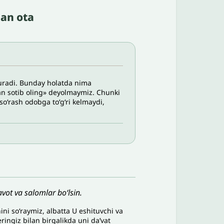
gan ota
turadi. Bunday holatda nima
dan sotib oling» deyolmaymiz. Chunki
soʻrash odobga toʻgʻri kelmaydi,
vot va salomlar bo‘lsin.
hini
s
oʻ
raymiz
,
albatta
U
eshituvchi
va
eringiz
bilan
birgalikda
uni
daʼvat