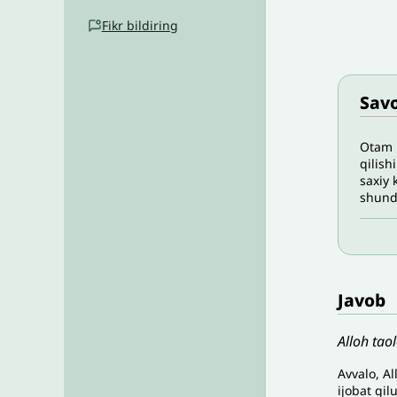
Fikr bildiring
Savo
Otam 
qilish
saxiy 
shund
Javob
Alloh tao
Avvalo
,
Al
ijobat
q
il