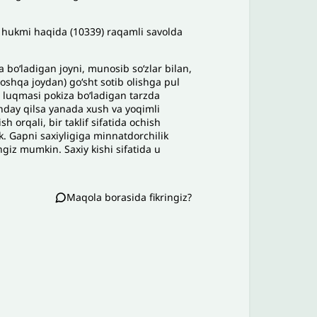
h
ukmi
h
a
q
ida
(
10339
)
ra
q
amli
savolda
a
b
oʻ
ladigan
joyni
,
munosib
s
oʻ
zlar
bilan
,
osh
q
a
joydan
)
g
oʻ
sht
sotib
olishga
pul
lu
q
masi
pokiza
b
oʻ
ladigan
tarzda
nday
q
ilsa
yanada
xush
va
yoq
imli
ish
or
q
ali
,
bir
taklif
sifatida
ochish
k
.
Gapni
saxiyligiga
minnatdorchilik
ngiz
mumkin
.
Saxiy
kishi
sifatida
u
Maqola borasida fikringiz?