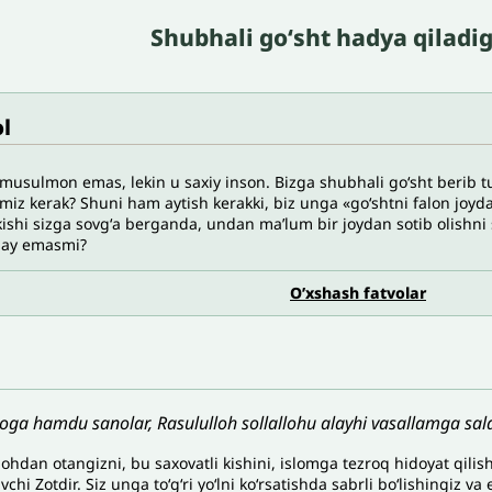
Shubhali goʻsht hadya qiladi
l
musulmon emas, lekin u saxiy inson. Bizga shubhali goʻsht berib 
imiz kerak? Shuni ham aytish kerakki, biz unga «goʻshtni falon joy
kishi sizga sovgʻa berganda, undan maʼlum bir joydan sotib olishni 
ay emasmi?
O’xshash fatvolar
loga hamdu sanolar, Rasululloh sollallohu alayhi vasallamga sala
lo
h
dan
otangizni
,
bu
saxovatli
kishini
,
islomga
tezro
q h
idoyat
q
ilis
uvchi
Zotdir
.
Siz
unga
t
oʻgʻ
ri
y
oʻ
lni
k
oʻ
rsatishda
sabrli
b
oʻ
lishingiz
va