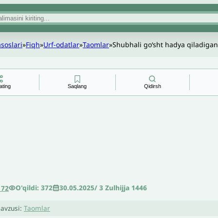
asoslari
»
Fiqh
»
Urf-odatlar
»
Taomlar
»
Shubhali goʻsht hadya qiladigan
ating
Saqlang
Qidirsh
O'qildi: 372
30.05.2025
/
3 Zulhijja 1446
172
avzusi:
Taomlar