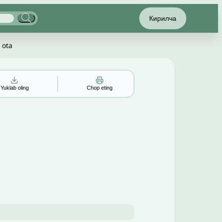
Кирилча
 ota
Yuklab oling
Chop eting
▲
▼
╳