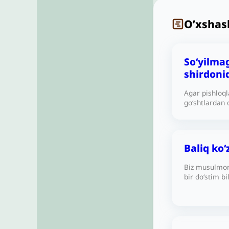
O’xshas
So‘yilma
shirdoni
Agar pishloql
go‘shtlardan 
masalan, hayv
tayyorlansa h
Baliq ko
Biz musulmonl
bir do‘stim 
baliqning bos
yeganimda u 
harom», dedi.