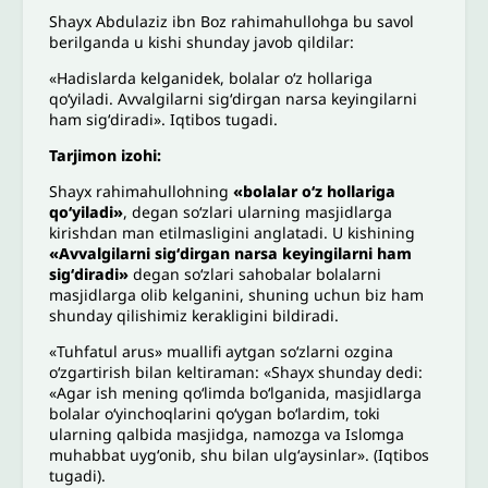
Shayx Abdulaziz ibn Boz rahimahullohga bu savol
berilganda u kishi shunday javob qildilar:
«Hadislarda kelganidek, bolalar oʻz hollariga
qoʻyiladi. Avvalgilarni sigʻdirgan narsa keyingilarni
ham sigʻdiradi». Iqtibos tugadi.
Tarjimon izohi:
Shayx rahimahullohning
«bolalar oʻz hollariga
qoʻyiladi»
, degan soʻzlari ularning masjidlarga
kirishdan man etilmasligini anglatadi. U kishining
«
Avvalgilarni sigʻdirgan narsa keyingilarni ham
sigʻdiradi
»
degan soʻzlari sahobalar bolalarni
masjidlarga olib kelganini, shuning uchun biz ham
shunday qilishimiz kerakligini bildiradi.
«Tuhfatul arus» muallifi aytgan soʻzlarni ozgina
oʻzgartirish bilan keltiraman: «Shayx shunday dedi:
«Agar ish mening qoʻlimda boʻlganida, masjidlarga
bolalar oʻyinchoqlarini qoʻygan boʻlardim, toki
ularning qalbida masjidga, namozga va Islomga
muhabbat uygʻonib, shu bilan ulgʻaysinlar». (Iqtibos
tugadi).