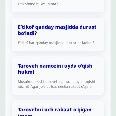
E’tikofning hukmi nima?
E’tikof qanday masjidda durust
bo‘ladi?
E’tikof har qanday masjidda durust bo‘ladimi?
Taroveh namozini uyda o‘qish
hukmi
Musulmon kishi taroveh namozini uyda o‘qishi
joizmi? Agar joiz bo‘lsa, necha rakaat oʻqish
kerak? Uning maxsus duolari bormi?Ro‘zador
holatda yuzga yoki badanning boshqa
qismlariga krem surtish joizmi?
Tarovehni uch rakaat oʻqigan
imom