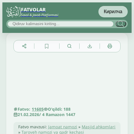
FATVOLAR
Кирилча
Savol & Javob Platformasi
▲
▼
╳
O'qildi: 188
Fatvo:
11605
21.02.2026
/
4 Ramazon 1447
Fatvo mavzusi:
Jamoat namozi
»
Masjid ahkomlari
»
Taroveh namozi va qadr kechasi