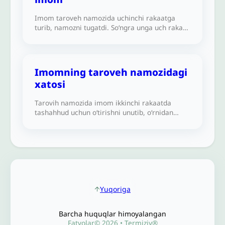
Imom taroveh namozida uchinchi rakaatga
turib, namozni tugatdi. Soʻngra unga uch rakaat
oʻqiganini aytishdi. U sajdai sahv qiladimi yoki
uni toʻrt rakaat qilib toʻldiradimi?
Imomning taroveh namozidagi
xatosi
Tarovih namozida imom ikkinchi rakaatda
tashahhud uchun oʻtirishni unutib, oʻrnidan
tursa-yu, soʻng bir necha soniyadan keyin
Fotiha surasini oʻqimasdan tezda tashahhudga
qaytib oʻtirsa, imom va unga iqtido
qilayotganlar uchun nima vojib boʻladi?
Yuqoriga
Barcha huquqlar himoyalangan
Fatvolar© 2026 • Termiziy®