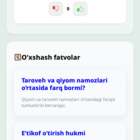
0
O’xshash fatvolar
Taroveh va qiyom namozlari
o‘rtasida farq bormi?
Qiyom va taroveh namozlari o‘rtasidagi farqni
tushuntirib bersangiz.
E’tikof oʻtirish hukmi