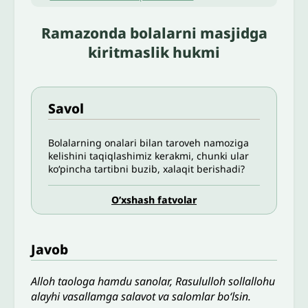
Ramazonda bolalarni masjidga
kiritmaslik hukmi
Savol
Bolalarning onalari bilan taroveh namoziga
kelishini taqiqlashimiz kerakmi, chunki ular
koʻpincha tartibni buzib, xalaqit berishadi?
O’xshash fatvolar
Javob
Alloh taologa hamdu sanolar, Rasululloh sollallohu
alayhi vasallamga salavot va salomlar bo‘lsin.