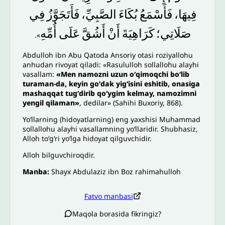
فِيهَا،
فَأَسْمَعُ
بُكَاءَ
الصَّبِيِّ،
فَأَتَجَوَّزُ
فِي
صَلَاتِي؛
كَرَاهِيَةَ
أَنْ
أَشُقَّ
عَلَى
أُمِّهِ
».
Abdulloh ibn Abu Qatoda Ansoriy otasi roziyallohu
anhudan rivoyat qiladi: «Rasululloh sollallohu alayhi
vasallam:
«Men namozni uzun oʻqimoqchi boʻlib
turaman-da, keyin goʻdak yigʻisini eshitib, onasiga
mashaqqat tugʻdirib qoʻygim kelmay, namozimni
yengil qilaman»
, dedilar» (Sahihi Buxoriy, 868).
Yoʻllarning (hidoyatlarning) eng yaxshisi Muhammad
sollallohu alayhi vasallamning yoʻllaridir. Shubhasiz,
Alloh toʻgʻri yoʻlga hidoyat qilguvchidir.
Alloh bilguvchiroqdir.
Manba:
Shayx Abdulaziz ibn Boz rahimahulloh
Fatvo manbasi
Maqola borasida fikringiz?