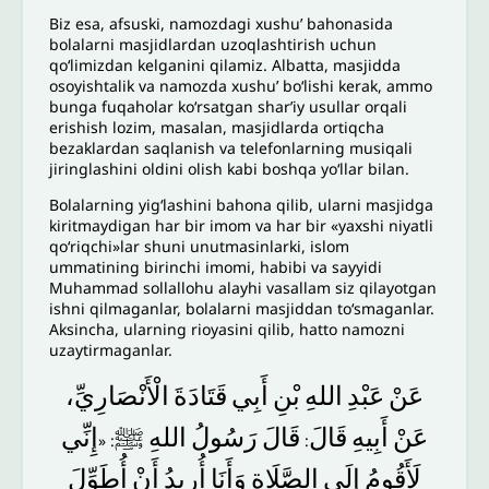
Biz esa, afsuski, namozdagi xushuʼ bahonasida
bolalarni masjidlardan uzoqlashtirish uchun
qoʻlimizdan kelganini qilamiz. Albatta, masjidda
osoyishtalik va namozda xushuʼ boʻlishi kerak, ammo
bunga fuqaholar koʻrsatgan sharʼiy usullar orqali
erishish lozim, masalan, masjidlarda ortiqcha
bezaklardan saqlanish va telefonlarning musiqali
jiringlashini oldini olish kabi boshqa yoʻllar bilan.
Bolalarning yigʻlashini bahona qilib, ularni masjidga
kiritmaydigan har bir imom va har bir «yaxshi niyatli
qoʻriqchi»lar shuni unutmasinlarki, islom
ummatining birinchi imomi, habibi va sayyidi
Muhammad sollallohu alayhi vasallam siz qilayotgan
ishni qilmaganlar, bolalarni masjiddan toʻsmaganlar.
Aksincha, ularning rioyasini qilib, hatto namozni
uzaytirmaganlar.
عَنْ
عَبْدِ
اللهِ
بْنِ
أَبِي
قَتَادَةَ
الْأَنْصَارِيِّ،
عَنْ
أَبِيهِ
قَالَ
قَالَ
رَسُولُ
اللهِ
ﷺ
إِنِّي
: «
:
لَأَقُومُ
إِلَى
الصَّلَاةِ
وَأَنَا
أُرِيدُ
أَنْ
أُطَوِّلَ