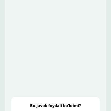
Izoh sababi
*
Email
*
To’liq izohingiz
Jo'nating
Bu javob foydali bo’ldimi?