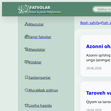
FATVOLAR
Savol & Javob Platformasi
Bosh sahifa
»
Fiqh 
Mavzular
Yangi fatvolar
Azonni oha
Maqolalar
Azonni qo‘shiq
unga (azonga) 
Kitoblar
28.06.2026
Saqlanganlar
Murakkab qidiruv
Taroveh v
Qiyom va tarov
Loyiha haqida
18.04.2026