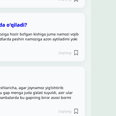
da oʻqiladi?
ziga hozir bo‘lgan kishiga juma namozi vojib
jidlarda peshin namoziga azon aytiladimi yoki
Saqlang
ishlaricha, agar joynamoz yig‘ishtirib
Bu gap menga juda g‘alati tuyuldi, axir ular
manbalarda bu gapning biror asosi bormi
Saqlang