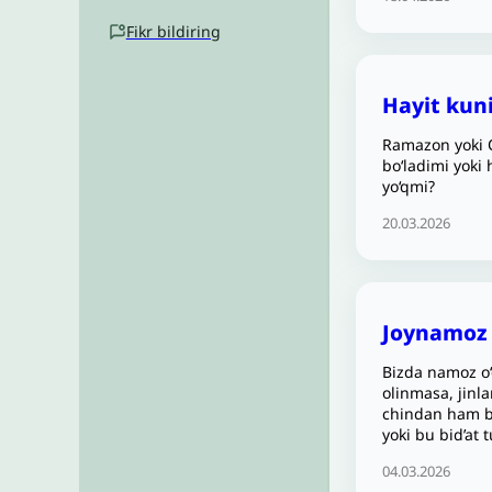
Fikr bildiring
Hayit kuni
Ramazon yoki Q
bo‘ladimi yoki
yo‘qmi?
20.03.2026
Joynamoz y
Bizda namoz o‘q
olinmasa, jinla
chindan ham bu
yoki bu bid’at
04.03.2026