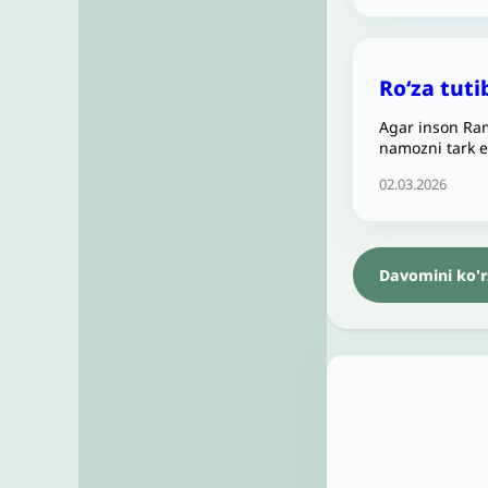
Roʻza tut
Agar inson Ram
namozni tark e
02.03.2026
Davomini ko'r