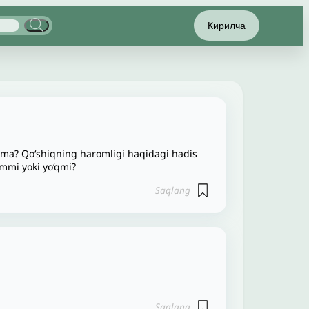
Кирилча
 nima? Qo‘shiqning haromligi haqidagi hadis
ommi yoki yo‘qmi?
Saqlang
Saqlang