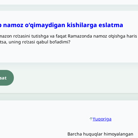
ib namoz oʻqimaydigan kishilarga eslatma
azon ro‘zasini tutishga va faqat Ramazonda namoz o‘qishga haris 
tsa, uning ro‘zasi qabul bo‘ladimi?
sat
Yuqoriga
Barcha huquqlar himoyalangan