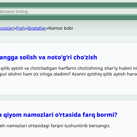
asoslari
»
Fiqh
»
Ibodatlar
»
Namoz bobi
ngga solish va notoʻgʻri cho‘zish
 qilib aytish va cho‘ziladigan harflarni cho‘zishning shar’iy hukmi
pul olishni ham o‘z ichiga oladimi? Azonni qo‘shiq qilib aytish har
a qiyom namozlari o‘rtasida farq bormi?
eh namozlari o‘rtasidagi farqni tushuntirib bersangiz.