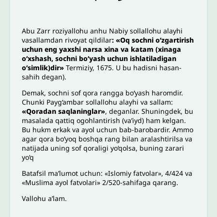
Abu Zarr roziyallohu anhu Nabiy sollallohu alayhi
vasallamdan rivoyat qildilar
:
«Oq sochni o‘zgartirish
uchun eng yaxshi narsa xina va katam (xinaga
o‘xshash, sochni bo‘yash uchun ishlatiladigan
o‘simlik)dir»
Termiziy, 1675. U bu hadisni hasan-
sahih degan).
Demak, sochni sof qora rangga bo‘yash haromdir.
Chunki Payg‘ambar sollallohu alayhi va sallam:
«Qoradan saqlaninglar»
, deganlar. Shuningdek, bu
masalada qattiq ogohlantirish (va’iyd) ham kelgan.
Bu hukm erkak va ayol uchun bab-barobardir. Ammo
agar qora bo‘yoq boshqa rang bilan aralashtirilsa va
natijada uning sof qoraligi yo‘qolsa, buning zarari
yo’q
Batafsil ma’lumot uchun: «Islomiy fatvolar», 4/424 va
«Muslima ayol fatvolari» 2/520-sahifaga qarang.
Vallohu a’lam.