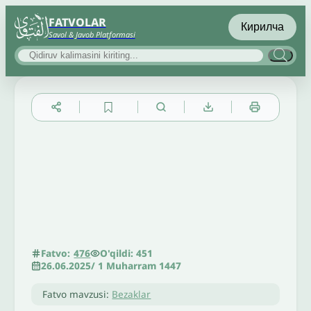
FATVOLAR
Кирилча
Savol & Javob Platformasi
▲
▼
╳
O'qildi: 451
Fatvo:
476
26.06.2025
/
1 Muharram 1447
Fatvo mavzusi:
Bezaklar