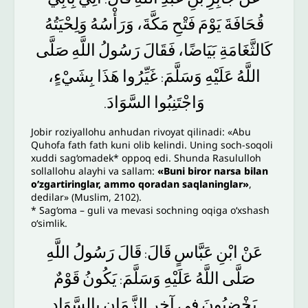
قُحَافَةَ
يَوْمَ
فَتْحِ
مَكَّةَ،
وَرَأْسُهُ
وَلِحْيَتُهُ
كَالثَّغَامَةِ
بَيَاضًا،
فَقَالَ
رَسُولُ
اللَّهِ
صَلَّى
اللَّهُ
عَلَيْهِ
وَسَلَّمَ
غَيِّرُوا
هَذَا
بِشَيْءٍ،
:
وَاجْتَنِبُوا
السَّوَادَ
.
Jobir roziyallohu anhudan rivoyat qilinadi: «Abu
Quhofa fath fath kuni olib kelindi. Uning soch-soqoli
xuddi sag‘omadek* oppoq edi. Shunda Rasululloh
sollallohu alayhi va sallam:
«Buni biror narsa bilan
o’zgartiringlar, ammo qoradan saqlaninglar»
,
dedilar» (Muslim, 2102).
* Sag‘oma – guli va mevasi sochning oqiga o‘xshash
o‘simlik.
عَنْ
ابْنِ
عَبَّاسٍ
قَالَ
قَالَ
رَسُولُ
اللَّهِ
:
صَلَّى
اللَّهُ
عَلَيْهِ
وَسَلَّمَ
يَكُونُ
قَوْمٌ
:
يَخْضِبُونَ
فِي
آخِرِ
الزَّمَانِ
بِالسَّوَادِ