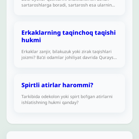
sartaroshlarga boradi, sartarosh esa ularning
qosh sochlarining bir qismini qirqadi yoki
qiradi. Buning hukmi qanday?
Erkaklarning taqinchoq taqishi
hukmi
Erkaklar zanjir, bilakuzuk yoki zirak taqishlari
joizmi? Ba’zi odamlar johiliyat davrida Quraysh
qabilasi shunday qilganlari uchun bu ishni
joizligini aytishmoqda.
Spirtli atirlar harommi?
Tarkibida odekolon yoki spirt bo‘lgan atirlarni
ishlatishning hukmi qanday?