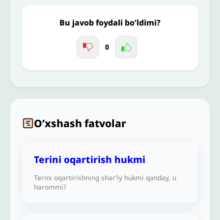
Jo'nating
Bu javob foydali bo’ldimi?
0
O’xshash fatvolar
Terini oqartirish hukmi
Terini oqartirishning shar’iy hukmi qanday, u
harommi?