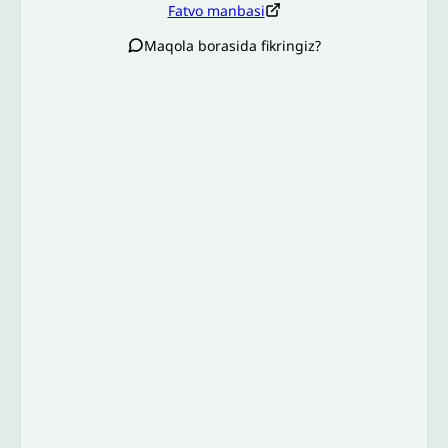
Fatvo manbasi
Maqola borasida fikringiz?
Izoh sababi
*
Email
*
To’liq izohingiz