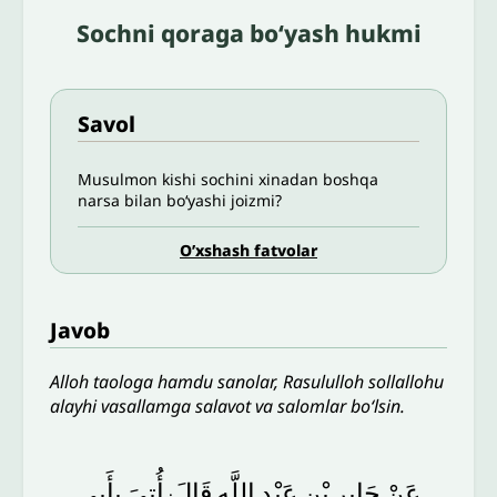
Sochni qoraga bo‘yash hukmi
Savol
Musulmon kishi sochini xinadan boshqa
narsa bilan bo‘yashi joizmi?
O’xshash fatvolar
Javob
Alloh taologa hamdu sanolar, Rasululloh sollallohu
alayhi vasallamga salavot va salomlar bo‘lsin.
عَنْ
جَابِرِ
بْنِ
عَبْدِ
اللَّهِ
قَالَ
أُتِيَ
بِأَبِي
: