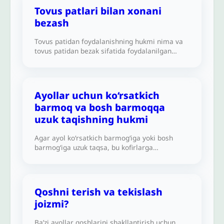
Tovus patlari bilan xonani
bezash
Tovus patidan foydalanishning hukmi nima va
tovus patidan bezak sifatida foydalanilgan
xonada namoz o‘qishning hukmi qanday?
Ayollar uchun ko‘rsatkich
barmoq va bosh barmoqqa
uzuk taqishning hukmi
Agar ayol ko‘rsatkich barmog‘iga yoki bosh
barmog‘iga uzuk taqsa, bu kofirlarga
o‘xshashlik hisoblanadi, deyiladi. Iltimos, bizga
bu masalani tushuntirib bering.
Qoshni terish va tekislash
joizmi?
Ba’zi ayollar qoshlarini shakllantirish uchun