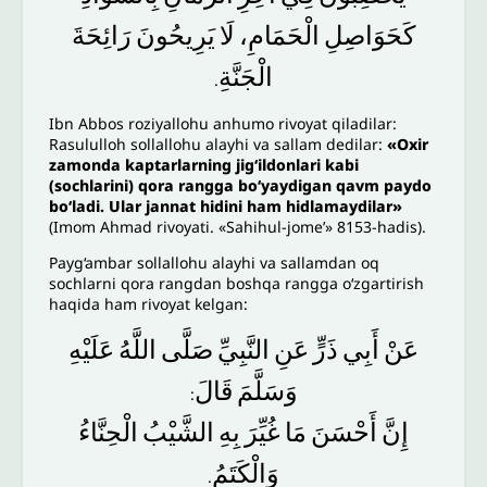
كَحَوَاصِلِ
الْحَمَامِ،
لَا
يَرِيحُونَ
رَائِحَةَ
الْجَنَّةِ
.
Ibn Abbos roziyallohu anhumo rivoyat qiladilar:
Rasululloh sollallohu alayhi va sallam dedilar:
«Oxir
zamonda kaptarlarning jig‘ildonlari kabi
(sochlarini) qora rangga bo‘yaydigan qavm paydo
bo‘ladi. Ular jannat hidini ham hidlamaydilar»
(Imom Ahmad rivoyati. «Sahihul-jome’» 8153-hadis).
Payg‘ambar sollallohu alayhi va sallamdan oq
sochlarni qora rangdan boshqa rangga o‘zgartirish
haqida ham rivoyat kelgan:
عَنْ
أَبِي
ذَرٍّ
عَنِ
النَّبِيِّ
صَلَّى
اللَّهُ
عَلَيْهِ
وَسَلَّمَ
قَالَ
:
إِنَّ
أَحْسَنَ
مَا
غُيِّرَ
بِهِ
الشَّيْبُ
الْحِنَّاءُ
وَالْكَتَمُ
.