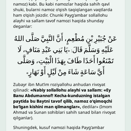
namoz) kabi. Bu kabi namozlar haqida sahih qavl
shuki, bularni namoz oʻqish taqiqlangan vaqtlarda
ham oʻqish joizdir. Chunki Paygʻambar sollallohu
alayhi va sallam tavof namozi haqida shunday
deganlar:
عَنْ
جُبَيْرِ
بْنِ
مُطْعِمٍ،
أَنَّ
النَّبِيَّ
صَلَّى
اللهُ
عَلَيْهِ
وَسَلَّمَ
قَالَ
يَا
بَنِي
عَبْدِ
مَنَافٍ،
لَا
: «
تَمْنَعُوا
أَحَدًا
طَافَ
بِهَذَا
الْبَيْتِ،
وَصَلَّى
أَيَّ
سَاعَةٍ
شَاءَ
مِنْ
لَيْلٍ
أَوْ
نَهَارٍ
»
Zubayr ibn Mutʼim roziyallohu anhudan rivoyat
qilinadi:
«Nabiy sollallohu alayhi va sallam: «Ey
Banu Abdumannof! Kecha-kunduzning istalgan
paytida bu Baytni tavof qilib, namoz oʻqimoqchi
boʻlgan kishini man qilmanglar»,
dedilar» (Imom
Ahmad va Sunan sohiblari sahih sanad bilan rivoyat
qilganlar).
Shuningdek, kusuf namozi haqida Paygʻambar