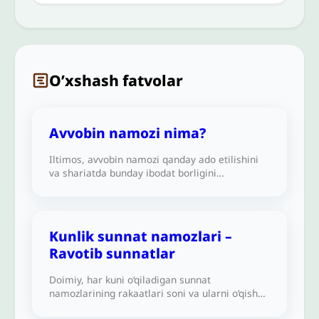
O’xshash fatvolar
Avvobin namozi nima?
Iltimos, avvobin namozi qanday ado etilishini
va shariatda bunday ibodat borligini
tasdiqlovchi dalillarni tushuntirib bersangiz.
Men bu namoz haqidagi hadisni
topolmayapman. Alloh sizni yaxshilik bilan
mukofotlasin.
Kunlik sunnat namozlari –
Ravotib sunnatlar
Doimiy, har kuni o‘qiladigan sunnat
namozlarining rakaatlari soni va ularni o‘qish
vaqtlari haqida ma’lumot bera olasizmi?