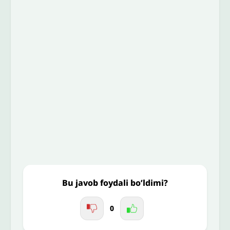
Izoh sababi
*
Email
*
To’liq izohingiz
Jo'nating
Bu javob foydali bo’ldimi?
0