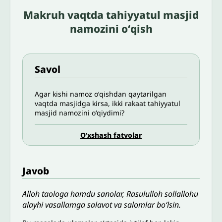
Makruh vaqtda tahiyyatul masjid
namozini oʻqish
Savol
Agar kishi namoz oʻqishdan qaytarilgan
vaqtda masjidga kirsa, ikki rakaat tahiyyatul
masjid namozini oʻqiydimi?
O’xshash fatvolar
Javob
Alloh taologa hamdu sanolar, Rasululloh sollallohu
alayhi vasallamga salavot va salomlar bo‘lsin.