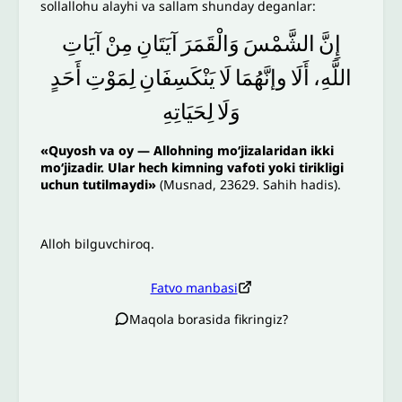
sollallohu alayhi va sallam shunday deganlar:
إِنَّ
الشَّمْسَ
وَالْقَمَرَ
آيَتَانِ
مِنْ
آيَاتِ
اللَّهِ،
أَلَا
وإنَّهُمَا
لَا
يَنْكَسِفَانِ
لِمَوْتِ
أَحَدٍ
وَلَا
لِحَيَاتِهِ
«Quyosh va oy — Allohning moʻjizalaridan ikki
moʻjizadir. Ular hech kimning vafoti yoki tirikligi
uchun tutilmaydi»
(Musnad, 23629. Sahih hadis).
Alloh bilguvchiroq.
Fatvo manbasi
Maqola borasida fikringiz?