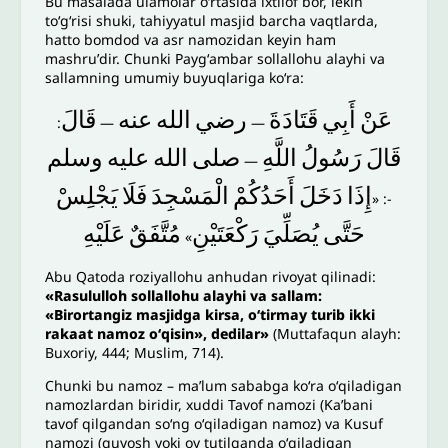
Bu masalada ulamolar oʻrtasida ixtilof bor, lekin
toʻgʻrisi shuki, tahiyyatul masjid barcha vaqtlarda,
hatto bomdod va asr namozidan keyin ham
mashruʼdir. Chunki Paygʻambar sollallohu alayhi va
sallamning umumiy buyuqlariga koʻra:
عَنْ
أَبِي
قَتَادَةَ
رضي
الله
عنه
قَالَ
:
—
—
قَالَ
رَسُولُ
اللَّهِ
صلى
الله
عليه
وسلم
—
إِذَا
دَخَلَ
أَحَدُكُمْ
الْمَسْجِدَ
فَلَا
يَجْلِسْ
-: «
حَتَّى
يُصَلِّيَ
رَكْعَتَيْنِ
مُتَّفَقٌ
عَلَيْهِ
»
Abu Qatoda roziyallohu anhudan rivoyat qilinadi:
«Rasululloh sollallohu alayhi va sallam:
«Birortangiz masjidga kirsa, oʻtirmay turib ikki
rakaat namoz oʻqisin», dedilar»
(Muttafaqun alayh:
Buxoriy, 444; Muslim, 714).
Chunki bu namoz – maʼlum sababga koʻra oʻqiladigan
namozlardan biridir, xuddi Tavof namozi (Kaʼbani
tavof qilgandan soʻng oʻqiladigan namoz) va Kusuf
namozi (quyosh yoki oy tutilganda oʻqiladigan