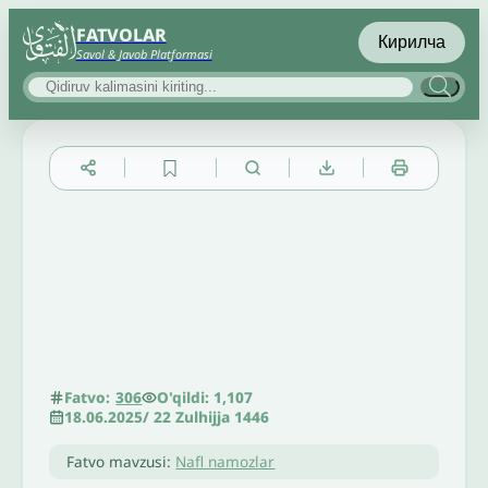
FATVOLAR
Кирилча
Savol & Javob Platformasi
▲
▼
╳
O'qildi: 1,107
Fatvo:
306
18.06.2025
/
22 Zulhijja 1446
Fatvo mavzusi:
Nafl namozlar