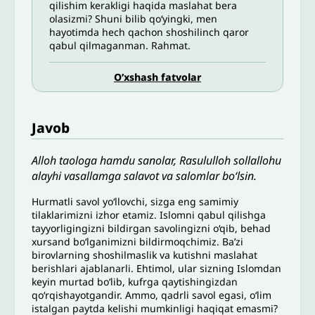
qilishim kerakligi haqida maslahat bera
olasizmi? Shuni bilib qo‘yingki, men
hayotimda hech qachon shoshilinch qaror
qabul qilmaganman. Rahmat.
O’xshash fatvolar
Javob
Alloh taologa hamdu sanolar, Rasululloh sollallohu
alayhi vasallamga salavot va salomlar bo‘lsin.
Hurmatli savol yoʻllovchi, sizga eng samimiy
tilaklarimizni izhor etamiz. Islomni qabul qilishga
tayyorligingizni bildirgan savolingizni o‘qib, behad
xursand bo‘lganimizni bildirmoqchimiz. Ba’zi
birovlarning shoshilmaslik va kutishni maslahat
berishlari ajablanarli. Ehtimol, ular sizning Islomdan
keyin murtad bo‘lib, kufrga qaytishingizdan
qo‘rqishayotgandir. Ammo, qadrli savol egasi, o‘lim
istalgan paytda kelishi mumkinligi haqiqat emasmi?