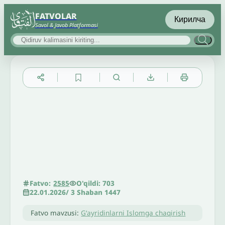
FATVOLAR
Кирилча
Savol & Javob Platformasi
▲
▼
╳
O'qildi: 703
Fatvo:
2585
22.01.2026
/
3 Shaban 1447
Fatvo mavzusi:
Gʻayridinlarni Islomga chaqirish