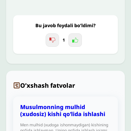
Jo'nating
Bu javob foydali bo’ldimi?
1
O’xshash fatvolar
Musulmonning mulhid
(xudosiz) kishi qo‘lida ishlashi
Men mulhid (xudoga ishonmaydigan) kishining
qo‘lida ishlayman. Uning qo‘lida ishlash joizmi?