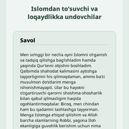
Islomdan toʻsuvchi va
loqaydlikka undovchilar
Savol
Men so‘nggi bir necha oyni Islomni o‘rganish
va tadqiq qilishga bag‘ishladim hamda
yaqinda Qur’onni o‘qishni boshladim.
Qalbimda shahodat kalimasini aytishga
tayyorligimni his qilmoqdaman, ammo ba’zi
musulmon do‘stlarim menga
ishonishmayapti. Ular bu hayotni
o‘zgartiruvchi qarorni shoshma-shosharlik
bilan qabul qilmasligim haqida
ogohlantirmoqdalar. Biroq, men chindan
ham bu qadamni tashlashga tayyorman.
Menga Islomga e’tiqod qilishim va Alloh
barcha olamlarning Robbi, yagona Iloh
ekanligiga guvohlik berishim uchun nima