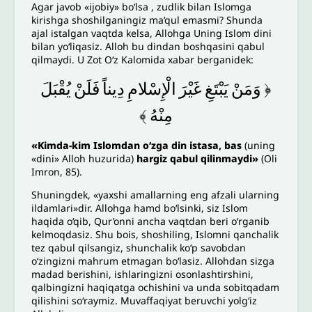
Agar javob «ijobiy» bo‘lsa , zudlik bilan Islomga
kirishga shoshilganingiz ma’qul emasmi? Shunda
ajal istalgan vaqtda kelsa, Allohga Uning Islom dini
bilan yo‘liqasiz. Alloh bu dindan boshqasini qabul
qilmaydi. U Zot Oʻz Kalomida xabar berganidek:
يُقْبَلَ
فَلَنْ
دِيناً
الْإِسْلامِ
غَيْرَ
يَبْتَغِ
وَمَنْ
﴿
﴾
مِنْهُ
«Kimda-kim Islomdan o‘zga din istasa, bas
(uning
«dini» Alloh huzurida)
hargiz qabul qilinmaydi»
(Oli
Imron, 85).
Shuningdek, «yaxshi amallarning eng afzali ularning
ildamlari»dir. Allohga hamd bo‘lsinki, siz Islom
haqida o‘qib, Qur’onni ancha vaqtdan beri o‘rganib
kelmoqdasiz. Shu bois, shoshiling, Islomni qanchalik
tez qabul qilsangiz, shunchalik ko‘p savobdan
o‘zingizni mahrum etmagan boʻlasiz. Allohdan sizga
madad berishini, ishlaringizni osonlashtirshini,
qalbingizni haqiqatga ochishini va unda sobitqadam
qilishini so‘raymiz. Muvaffaqiyat beruvchi yolg‘iz