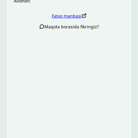
Allohdir.
Fatvo manbasi
Maqola borasida fikringiz?
Izoh sababi
*
Email
*
To’liq izohingiz