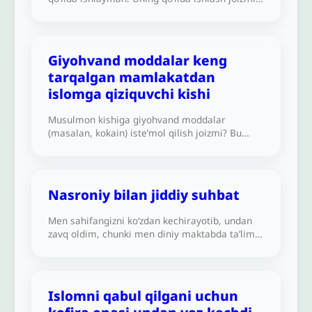
U menga yaxshi muomala qiladi va namoz
o‘qishga vaqt beradi.
Giyohvand moddalar keng
tarqalgan mamlakatdan
islomga qiziquvchi kishi
Musulmon kishiga giyohvand moddalar
(masalan, kokain) iste’mol qilish joizmi? Bu
yerda, Kolumbiyada, odamlarning 70 foizi uni
iste’mol qiladi. Agar Islomni qabul qilmoqchi
bo‘lsam, undan voz kechishim shartmi?
Javobingizni kutaman.
Nasroniy bilan jiddiy suhbat
Men sahifangizni ko‘zdan kechirayotib, undan
zavq oldim, chunki men diniy maktabda ta’lim
olayotgan nasroniy talabaman va ko‘proq bilim
olishni xohlayman. Quyidagi fikrlar haqidagi
qarashlaringizni bilmoqchiman, ular to‘g‘rimi?
1. Islomda: Jannat may, ayollar va
Islomni qabul qilgani uchun
qo‘shiqlardan iborat. Jannatga erishish yo‘li ana