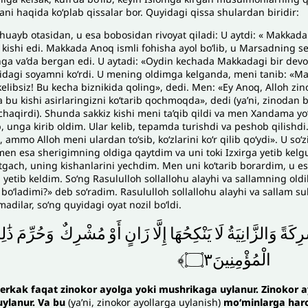
gani haqida ko‘plab qissalar bor. Quyidagi qissa shulardan biridir:
huayb otasidan, u esa bobosidan rivoyat qiladi: U aytdi: « Makkadan
kishi edi. Makkada Anoq ismli fohisha ayol bo‘lib, u Marsadning sev
shga va’da bergan edi. U aytadi: «Oydin kechada Makkadagi bir devor
idagi soyamni ko‘rdi. U mening oldimga kelganda, meni tanib: «M
kelibsiz! Bu kecha biznikida qoling», dedi. Men: «Ey Anoq, Alloh z
 bu kishi asirlaringizni ko‘tarib qochmoqda», dedi (ya’ni, zinodan 
 chaqirdi). Shunda sakkiz kishi meni ta’qib qildi va men Xandama yo‘l
ib, unga kirib oldim. Ular kelib, tepamda turishdi va peshob qilish
 ammo Alloh meni ulardan toʻsib, ko‘zlarini koʻr qilib qo‘ydi». U soʻ
men esa sherigimning oldiga qaytdim va uni toki Izxirga yetib kelgun
etgach, uning kishanlarini yechdim. Men uni ko‘tarib borardim, u 
yetib keldim. So‘ng Rasululloh sollallohu alayhi va sallamning oldi
bo‘ladimi?» deb so‘radim. Rasululloh sollallohu alayhi va sallam 
adilar, soʻng quyidagi oyat nozil bo‘ldi.
ِكَةً
وَالزَّانِيَةُ
لَا
يَنْكِحُهَا
إِلَّا
زَانٍ
أَوْ
مُشْرِكٌ
وَحُرِّمَ
ذَٰل
الْمُؤْمِنِينَ۝٣﴾
 erkak faqat zinokor ayolga yoki mushrikaga uylanur. Zinokor a
uylanur. Va bu
(ya’ni, zinokor ayollarga uylanish)
mo‘minlarga haro