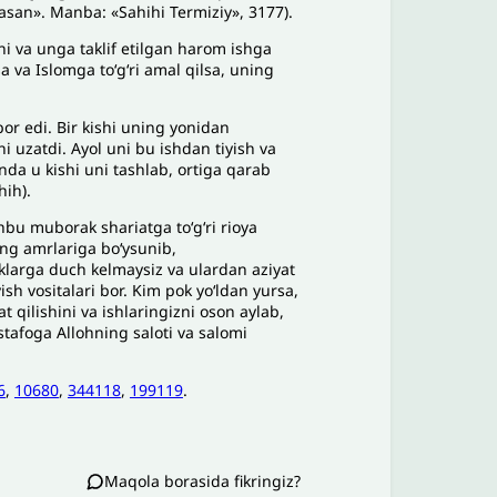
asan». Manba: «Sahihi Termiziy», 3177).
ni va unga taklif etilgan harom ishga
a va Islomga to‘g‘ri amal qilsa, uning
bor edi. Bir kishi uning yonidan
ni uzatdi. Ayol uni bu ishdan tiyish va
unda u kishi uni tashlab, ortiga qarab
hih).
hbu muborak shariatga to‘g‘ri rioya
ing amrlariga bo‘ysunib,
liklarga duch kelmaysiz va ulardan aziyat
sh vositalari bor. Kim pok yo‘ldan yursa,
t qilishini va ishlaringizni oson aylab,
afoga Allohning saloti va salomi
6
,
10680
,
344118
,
199119
.
Maqola borasida fikringiz?