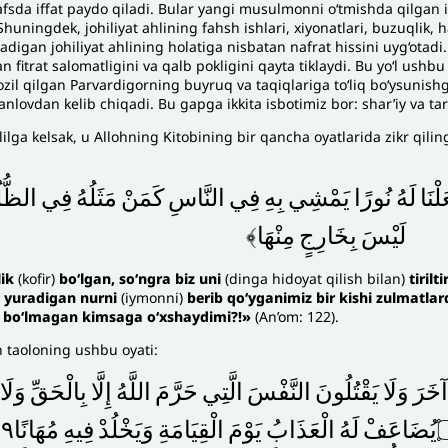
afsda iffat paydo qiladi. Bular yangi musulmonni o‘tmishda qilgan i
huningdek, johiliyat ahlining fahsh ishlari, xiyonatlari, buzuqlik, 
radigan johiliyat ahlining holatiga nisbatan nafrat hissini uyg‘otad
an fitrat salomatligini va qalb pokligini qayta tiklaydi. Bu yo‘l ushb
zil qilgan Parvardigorning buyruq va taqiqlariga to‘liq bo‘ysunishga
anlovdan kelib chiqadi. Bu gapga ikkita isbotimiz bor: shar’iy va tari
lilga kelsak, u Allohning Kitobining bir qancha oyatlarida zikr qil
لْنَا
لَهُ
نُورًا
يَمْشِي
بِهِ
فِي
النَّاسِ
كَمَنْ
مَثَلُهُ
فِي
الظُّل
لَيْسَ
بِخَارِجٍ
مِنْهَا﴾
lik
(kofir)
bo‘lgan, so‘ngra biz uni
(dinga hidoyat qilish bilan)
tirilt
b yuradigan nurni
(iymonni)
berib qo‘yganimiz bir kishi zulmatla
i bo‘lmagan kimsaga o‘xshaydimi?!»
(An’om: 122).
h taoloning ushbu oyati:
آخَرَ
وَلَا
يَقْتُلُونَ
النَّفْسَ
الَّتِي
حَرَّمَ
اللَّهُ
إِلَّا
بِالْحَقِّ
وَلَا
لَهُ
الْعَذَابُ
يَوْمَ
الْقِيَامَةِ
وَيَخْلُدْ
فِيهِ
مُهَانًا۝٦٩إِلَّا