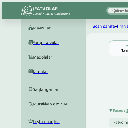
FATVOLAR
Savol & Javob Platformasi
Bosh sahifa
»
Ilm va
Mavzular
Yangi fatvolar
Tarq
Maqolalar
Kitoblar
Saqlanganlar
Murakkab qidiruv
Fatvo:
Loyiha haqida
Fatvo m