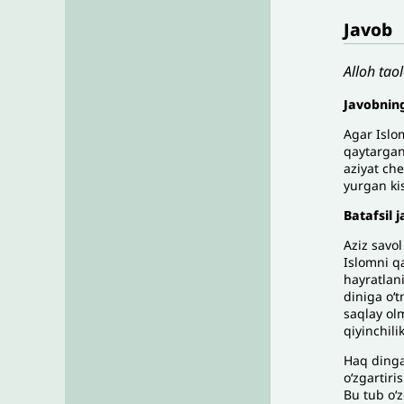
Javob
Alloh tao
Javobnin
Agar Islom
qaytargan
aziyat che
yurgan kis
Batafsil 
Aziz savo
Islomni q
hayratlani
diniga o‘t
saqlay olm
qiyinchili
Haq dinga 
o‘zgartiri
Bu tub o‘