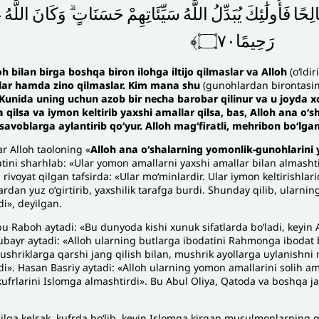
لِحًا
فَأُولَٰئِكَ
يُبَدِّلُ
اللَّهُ
سَيِّئَاتِهِمْ
حَسَنَاتٍ
وَكَانَ
اللَّهُ
غ
رَحِيمًا۝٧٠﴾
oh bilan birga boshqa biron ilohga iltijo qilmaslar va Alloh
(o‘ldi
slar hamda zino qilmaslar. Kim mana shu
(gunohlardan birontasin
unida uning uchun azob bir necha barobar qilinur va u joyda 
 qilsa va iymon keltirib yaxshi amallar qilsa, bas, Alloh ana o‘
-savoblarga aylantirib qo‘yur. Alloh mag‘firatli, mehribon bo‘lga
r Alloh taoloning «
Alloh ana o‘shalarning yomonlik-gunohlarini y
tini sharhlab: «Ular yomon amallarni yaxshi amallar bilan almashtir
ivoyat qilgan tafsirda: «Ular mo‘minlardir. Ular iymon keltirishlari
rdan yuz o‘girtirib, yaxshilik tarafga burdi. Shunday qilib, ularning
i», deyilgan.
u Raboh aytadi: «Bu dunyoda kishi xunuk sifatlarda bo‘ladi, keyin A
Jubayr aytadi: «Alloh ularning butlarga ibodatini Rahmonga ibodat
mushriklarga qarshi jang qilish bilan, mushrik ayollarga uylanishni
i». Hasan Basriy aytadi: «Alloh ularning yomon amallarini solih ama
kufrlarini Islomga almashtirdi». Bu Abul Oliya, Qatoda va boshqa ja
lilga kelsak, kufrda bo‘lib, keyin Islomga kirgan musulmonlarning q