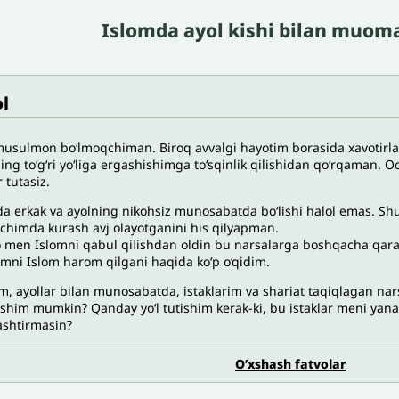
Islomda ayol kishi bilan muoma
l
usulmon bo‘lmoqchiman. Biroq avvalgi hayotim borasida xavotirlar
ing to‘g‘ri yo‘liga ergashishimga to‘sqinlik qilishidan qo‘rqaman
 tutasiz.
a erkak va ayolning nikohsiz munosabatda bo‘lishi halol emas. Shu
ichimda kurash avj olayotganini his qilyapman.
men Islomni qabul qilishdan oldin bu narsalarga boshqacha qara
imni Islom harom qilgani haqida ko‘p o‘qidim.
m, ayollar bilan munosabatda, istaklarim va shariat taqiqlagan na
tishim mumkin? Qanday yo‘l tutishim kerak-ki, bu istaklar meni y
ashtirmasin?
O’xshash fatvolar