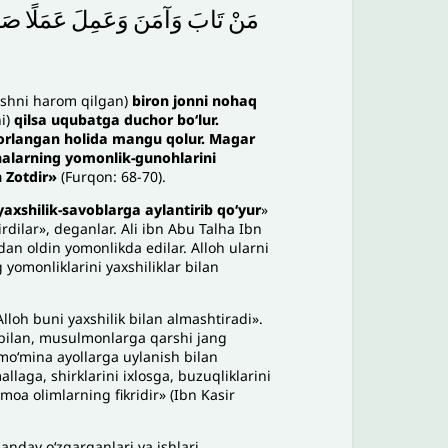
مَنْ
تَابَ
وَآمَنَ
وَعَمِلَ
عَمَلًا
صَا
rishni harom qilgan)
biron jonni nohaq
i)
qilsa uqubatga duchor bo‘lur.
xorlangan holida mangu qolur. Magar
shalarning yomonlik-gunohlarini
n Zotdir»
(Furqon: 68-70).
axshilik-savoblarga aylantirib qo‘yur
»
dilar», deganlar. Ali ibn Abu Talha Ibn
dan oldin yomonlikda edilar. Alloh ularni
 yomonliklarini yaxshiliklar bilan
lloh buni yaxshilik bilan almashtiradi».
 bilan, musulmonlarga qarshi jang
 mo‘mina ayollarga uylanish bilan
llaga, shirklarini ixlosga, buzuqliklarini
moa olimlarning fikridir» (Ibn Kasir
anday o‘zgarganlari va ishlari