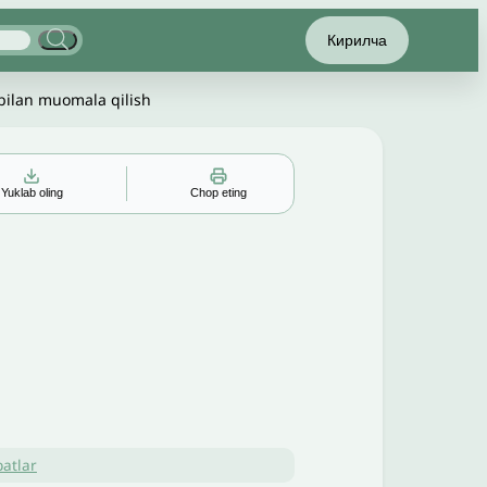
Кирилча
 bilan muomala qilish
Yuklab oling
Chop eting
▲
▼
╳
batlar