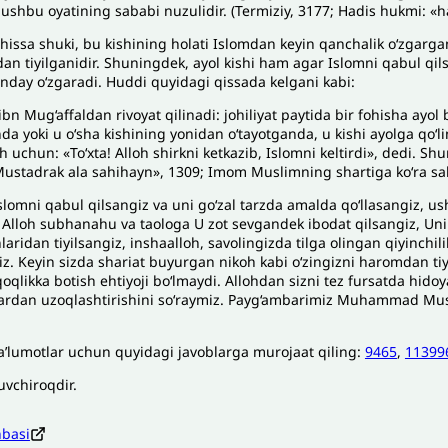
 ushbu oyatining sababi nuzulidir. (Termiziy, 3177; Hadis hukmi: «h
hissa shuki, bu kishining holati Islomdan keyin qanchalik o‘zgarga
dan tiyilganidir. Shuningdek, ayol kishi ham agar Islomni qabul qils
unday oʻzgaradi. Huddi quyidagi qissada kelgani kabi:
bn Mug‘affaldan rivoyat qilinadi: johiliyat paytida bir fohisha ayol 
da yoki u o‘sha kishining yonidan o‘tayotganda, u kishi ayolga qo‘li
sh uchun: «To‘xta! Alloh shirkni ketkazib, Islomni keltirdi», dedi. Sh
«Mustadrak ala sahihayn», 1309; Imom Muslimning shartiga ko‘ra sa
slomni qabul qilsangiz va uni go‘zal tarzda amalda qo‘llasangiz, us
, Alloh subhanahu va taologa U zot sevgandek ibodat qilsangiz, Un
aridan tiyilsangiz, inshaalloh, savolingizda tilga olingan qiyinchi
. Keyin sizda shariat buyurgan nikoh kabi o‘zingizni haromdan tiyi
qlikka botish ehtiyoji bo‘lmaydi. Allohdan sizni tez fursatda hidoya
ardan uzoqlashtirishini so‘raymiz. Payg‘ambarimiz Muhammad Must
a’lumotlar uchun quyidagi javoblarga murojaat qiling:
9465
,
11399
uvchiroqdir.
nbasi