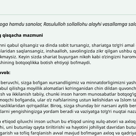
loga hamdu sanolar, Rasululloh sollallohu alayhi vasallamga sala
g
qisqacha
mazmuni
ni qabul qilsangiz va dinda sobit tursangiz, shariatga to‘g‘ri amal
laridan saqlansangiz, inshaalloh, savolingizda zikr qilgan ushbu qi
kmaysiz. Keyin sizda shariat buyurgan nikoh kabi o‘zingizni haromda
hining botqoqlikka botish ehtiyoji bo‘lmaydi.
javob:
l beruvchi, sizga bo‘lgan xursandligimiz va minnatdorligimizni yas
abul qilishga moyillik alomatlari ko‘ringanidan chin dildan quvonch
sh va ikkilanish tabiiy, chunki inson harom munosabatlar botqog‘ig
moqchi bo‘lganda, ular o‘z nafslarining ustun kelishidan va Islom t
asliklaridan qo‘rqadilar. Biroq, sizga shunday bir narsani aytib b
klarni yengishingizga yordam beradi va vaziyatga to‘g‘ri nuqtai naz
e’tiqod qiluvchi inson uchun bu e’tiqod uning xulq-atvori va axloqiga
shi, uni butunlay qayta tiriltirishi va hayotini johiliyat davridan bu
zgarish va to‘liq farqlanish avval mavjud bo‘lmagan axloq va qadriy