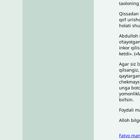
taoloning
Qissadan 
qoʻl urish
holati sh
Abdulloh i
o‘tayotgan
inkor qili
ketdi». (
Agar siz I
qilsangiz
qaytarganl
chekmaysiz
unga botqo
yomonlikl
bo‘lsin.
Foydali m
Alloh bilg
Fatvo ma