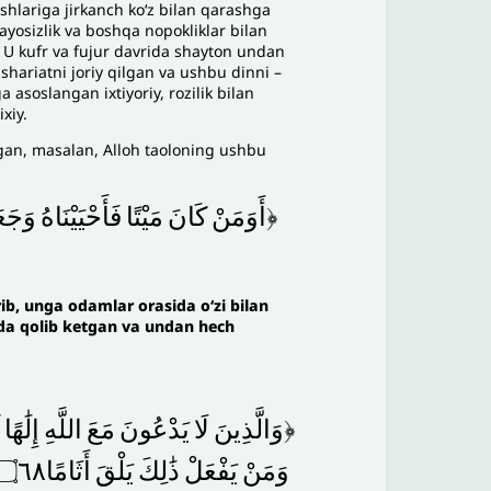
shlariga jirkanch ko‘z bilan qarashga
hayosizlik va boshqa nopokliklar bilan
i. U kufr va fujur davrida shayton undan
u shariatni joriy qilgan va ushbu dinni –
 asoslangan ixtiyoriy, rozilik bilan
xiy.
ingan, masalan, Alloh taoloning ushbu
﴿أَوَمَنْ
كَانَ
مَيْتًا
فَأَحْيَيْنَاهُ
وَجَعَ
irib, unga odamlar orasida o‘zi bilan
rda qolib ketgan va undan hech
﴿وَالَّذِينَ
لَا
يَدْعُونَ
مَعَ
اللَّهِ
إِلَٰهًا
وَمَنْ
يَفْعَلْ
ذَٰلِكَ
يَلْقَ
أَثَامًا۝٦٨يُضَاعَفْ