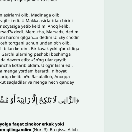
 asirlarni olib, Madinaga olib
gilisi edi. U Makka asirlaridan birini
 soyasiga yetib keldim. Anoq kelib,
arsad?» dedi. Men: «Ha, Marsad», dedim.
inoni harom qilgan…» dedim U: «Ey chodir
bosh tortgani uchun undan o‘ch olib,
i bilan ketdim. Bir kavak yoki g‘or oldiga
di. Garchi ularning peshobi boshimga
zida davom etib: «So‘ng ular qaytib
cha ko‘tarib oldim. U og‘ir kishi edi.
esa menga yordam berardi, nihoyat
lariga kelib: «Yo Rasulalloh, Anoqqa
sukut saqladilar va menga hech qanday
﴿الزَّانِي
لَا
يَنْكِحُ
إِلَّا
زَانِيَةً
أَوْ
مُشْر
yolga faqat zinokor erkak yoki
m qilingandir»
(Nur: 3). Bu qissa Alloh