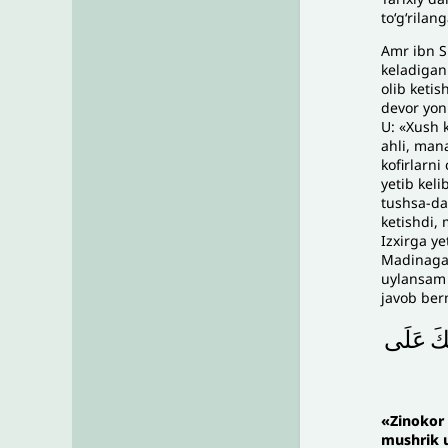
to‘g‘rilan
Amr ibn S
keladigan 
olib keti
devor yon
U: «Xush 
ahli, mana
kofirlarni
yetib kel
tushsa-da,
ketishdi, 
Izxirga y
Madinaga 
uylansam 
javob berm
ِكَ
عَلَى
«
Zinokor
mushrik 