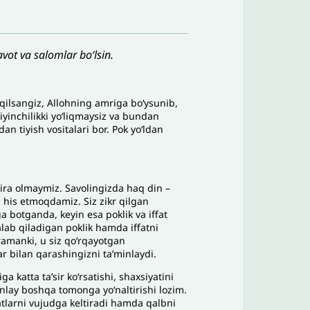
vot va salomlar bo‘lsin.
 qilsangiz, Allohning amriga bo‘ysunib,
yinchilikki yoʻliqmaysiz va bundan
n tiyish vositalari bor. Pok yo‘ldan
hira olmaymiz. Savolingizda haq din –
 his etmoqdamiz. Siz zikr qilgan
a botganda, keyin esa poklik va iffat
alab qiladigan poklik hamda iffatni
eramanki, u siz qo‘rqayotgan
ar bilan qarashingizni ta’minlaydi.
 katta ta’sir ko‘rsatishi, shaxsiyatini
tunlay boshqa tomonga yo‘naltirishi lozim.
atlarni vujudga keltiradi hamda qalbni