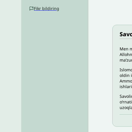
Fikr bildiring
Savo
Men m
Allohn
ma’zur
Islomd
oldin 
Ammo 
ishlar
Savoli
oʻrna
uzoql