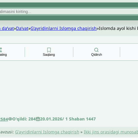
 daʼvat
»
Daʼvat
»
Gʻayridinlarni Islomga chaqirish
»
Islomda ayol kishi
ating
Saqlang
Qidirsh
O'qildi: 284
20.01.2026
/
1 Shaban 1447
2584
avzusi:
Gʻayridinlarni Islomga chaqirish
»
Ikki jins orasidagi munosa