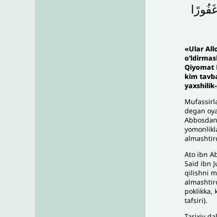
َفُورًا
«
Ular All
o‘ldirma
Qiyomat K
kim tavba
yaxshilik
Mufassirla
degan oya
Abbosdan r
yomonlikla
almashtird
Ato ibn Ab
Said ibn 
qilishni 
almashtird
poklikka, 
tafsiri).
Tarixiy da