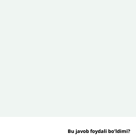
zoh sababi
*
Email
*
’liq izohingiz
Jo'nating
Bu javob foydali bo’ldimi?