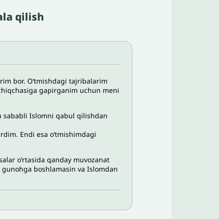
la qilish
im bor. O‘tmishdagi tajribalarim
. Ochiqchasiga gapirganim uchun meni
 sababli Islomni qabul qilishdan
rdim. Endi esa o‘tmishimdagi
rsalar o‘rtasida qanday muvozanat
ana gunohga boshlamasin va Islomdan