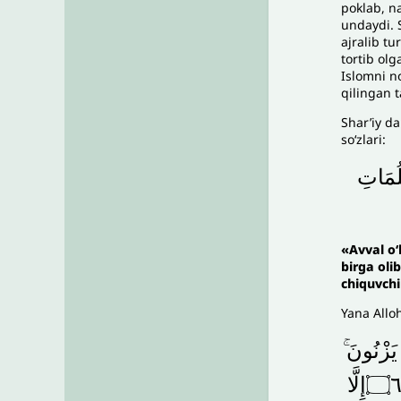
poklab, n
undaydi. S
ajralib tu
tortib olg
Islomni no
qilingan t
Shar’iy da
so‘zlari:
ُمَاتِ
«
Avval o‘
birga oli
chiquvch
Yana Allo
يَزْنُونَ