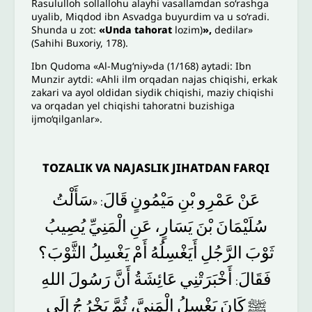
Rasululloh sollallohu alayhi vasallamdan so‘rashga
uyalib, Miqdod ibn Asvadga buyurdim va u so‘radi.
Shunda u zot:
«Unda tahorat
lozim)
»,
dedilar»
(Sahihi Buxoriy, 178).
Ibn Qudoma «Al-Mug‘niy»da (1/168) aytadi: Ibn
Munzir aytdi: «Ahli ilm orqadan najas chiqishi, erkak
zakari va ayol oldidan siydik chiqishi, maziy chiqishi
va orqadan yel chiqishi tahoratni buzishiga
ijmo‘qilganlar».
TOZALIK VA NAJASLIK JIHATDAN FARQI
عَنْ
عَمْرِو
بْنِ
مَيْمُونٍ
قَالَ
سَأَلْتُ
: «
سُلَيْمَانَ
بْنَ
يَسَارٍ،
عَنِ
الْمَنِيِّ
يُصِيبُ
ثَوْبَ
الرَّجُلِ
أَيَغْسِلُهُ
أَمْ
يَغْسِلُ
الثَّوْبَ؟
فَقَالَ
أَخْبَرَتْنِي
عَائِشَةُ
أَنَّ
رَسُولَ
اللهِ
:
ﷺ
كَانَ
يَغْسِلُ
الْمَنِيَّ،
ثُمَّ
يَخْرُجُ
إِلَى