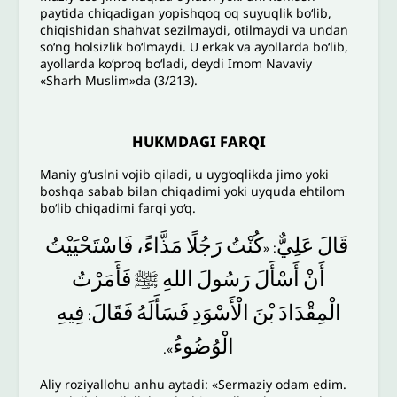
paytida chiqadigan yopishqoq oq suyuqlik bo‘lib,
chiqishidan shahvat sezilmaydi, otilmaydi va undan
so‘ng holsizlik bo‘lmaydi. U erkak va ayollarda bo‘lib,
ayollarda ko‘proq bo‘ladi, deydi Imom Navaviy
«Sharh Muslim»da (3/213).
HUKMDAGI FARQI
Maniy g‘uslni vojib qiladi, u uyg‘oqlikda jimo yoki
boshqa sabab bilan chiqadimi yoki uyquda ehtilom
bo‘lib chiqadimi farqi yo‘q.
قَالَ
عَلِيٌّ
كُنْتُ
رَجُلًا
مَذَّاءً،
فَاسْتَحْيَيْتُ
: «
أَنْ
أَسْأَلَ
رَسُولَ
اللهِ
ﷺ
فَأَمَرْتُ
الْمِقْدَادَ
بْنَ
الْأَسْوَدِ
فَسَأَلَهُ
فَقَالَ
فِيهِ
:
الْوُضُوءُ
».
Aliy roziyallohu anhu aytadi: «Sermaziy odam edim.