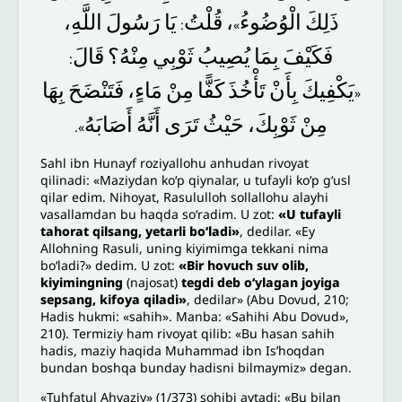
اللَّهِ،
رَسُولَ
يَا
قُلْتُ
،
الْوُضُوءُ
ذَلِكَ
:
»
فَكَيْفَ
بِمَا
يُصِيبُ
ثَوْبِي
مِنْهُ؟
قَالَ
:
يَكْفِيكَ
بِأَنْ
تَأْخُذَ
كَفًّا
مِنْ
مَاءٍ،
فَتَنْضَحَ
بِهَا
«
مِنْ
ثَوْبِكَ،
حَيْثُ
تَرَى
أَنَّهُ
أَصَابَهُ
».
Sahl ibn Hunayf roziyallohu anhudan rivoyat
qilinadi: «Maziydan ko‘p qiynalar, u tufayli ko‘p g‘usl
qilar edim. Nihoyat, Rasululloh sollallohu alayhi
vasallamdan bu haqda so‘radim. U zot:
«U tufayli
tahorat qilsang, yetarli bo‘ladi»
, dedilar. «Ey
Allohning Rasuli, uning kiyimimga tekkani nima
bo‘ladi?» dedim. U zot:
«Bir hovuch suv olib,
kiyimingning
(najosat)
tegdi deb o‘ylagan joyiga
sepsang, kifoya qiladi»
, dedilar» (Abu Dovud, 210;
Hadis hukmi: «sahih». Manba: «Sahihi Abu Dovud»,
210). Termiziy ham rivoyat qilib: «Bu hasan sahih
hadis, maziy haqida Muhammad ibn Is’hoqdan
bundan boshqa bunday hadisni bilmaymiz» degan.
«Tuhfatul Ahvaziy» (1/373) sohibi aytadi: «Bu bilan