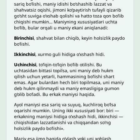
sariq bo‘lishi, maniy idishi bo‘shashib lazzat va
shahvatsiz oqishi, jimoni ko‘paytirish tufayli qizarib
go‘sht suviga o‘xshab qolishi va hatto toza qon bo‘lib
chiqishi mumkin… Maniyning xususiyatlari uchta
bo‘lib, bular orqali u maniy ekani aniqlanadi:
Birinchisi
, shahvat bilan chiqib, keyin holsizlik paydo
bo‘lishi.
Ikkinchisi
, xurmo guli hidiga o‘xshash hidi.
Uchinchisi
, to‘lqin-to‘lqin bo‘lib otilishi. Bu
uchtasidan bittasi topilsa, uni maniy deb hukm
qilish uchun yetarli, hammasining bo‘lishi shart
emas. Agar bulardan hech biri topilmasa, uni maniy
deb hukm qilinmaydi va maniy emasligiga gumon
g‘olib bo‘ladi. Bu erkak maniysi haqida.
Ayol maniysi esa sariq va suyuq, kuchliroq bo‘lsa
oqarishi mumkin. Uning ikki xususiyati bor: biri —
erkakning maniysi hidiga o‘xshash hidi, ikkinchisi —
chiqishidan lazzatlanishi va chiqqandan so‘ng
holsizlik paydo bo‘lishi».
Maziy esa jimo haqida o‘ylash yoki uni xohlash