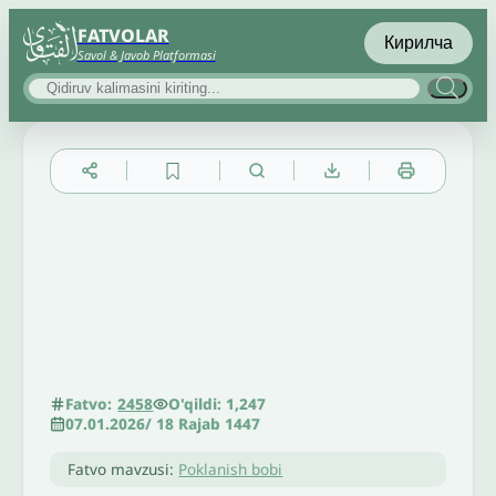
FATVOLAR
Кирилча
Savol & Javob Platformasi
▲
▼
╳
O'qildi: 1,247
Fatvo:
2458
07.01.2026
/
18 Rajab 1447
Fatvo mavzusi:
Poklanish bobi