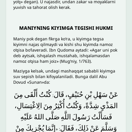
yo‘q» degan). U najasdir, undan zakar va moyaklarni
yuvish va tahorat olish kerak.
MANIYNING KIYIMGA TEGISHI HUKMI
Maniy pok degan fikrga ko‘ra, u kiyimga tegsa
kiyimni najas qilmaydi va kishi shu kiyimda namoz
o‘qisa bo‘laveradi. Ibn Qudoma aytadi: «Agar uni pok
deb aytsak, ishqalash mustahab, ishqalamasdan
namoz o‘qisa ham joiz» (Mug‘niy, 1/763).
Maziyga kelsak, undagi mashaqqat sababli kiyimga
suv sepish bilan kifoyalaniladi. Bunga dalil Abu
Dovud «Sunan»da:
عَنْ
سَهْلِ
بْنِ
حُنَيْفٍ،
قَالَ
كُنْتُ
أَلْقَى
مِنَ
:
المَذْيِ
شِدَّةً،
وَكُنْتُ
أُكْثِرُ
مِنَ
الِاغْتِسَالِ،
فَسَأَلْتُ
رَسُولَ
اللَّهِ
صَلَّى
اللهُ
عَلَيْهِ
وَسَلَّمَ
عَنْ
ذَلِكَ،
فَقَالَ
إِنَّمَا
يُجْزِيكَ
مِنْ
: «