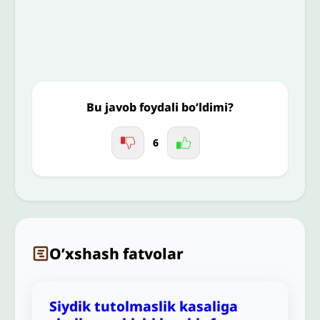
Jo'nating
Bu javob foydali bo’ldimi?
6
O’xshash fatvolar
Siydik tutolmaslik kasaliga