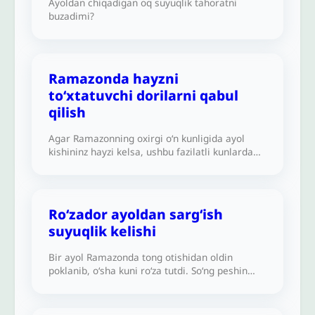
Ayoldan chiqadigan oq suyuqlik tahoratni
chunki junub holda saharlik qilganim xato
buzadimi?
boʻldimi degan gumondaman.
Ramazonda hayzni
to‘xtatuvchi dorilarni qabul
qilish
Agar Ramazonning oxirgi o‘n kunligida ayol
kishininz hayzi kelsa, ushbu fazilatli kunlarda
ibodatni ado etish imkoniyatiga ega bo‘lish
uchun hayzni toʻxtatuvchi dorilarni ishlatishi
joizmi?
Roʻzador ayoldan sargʻish
suyuqlik kelishi
Bir ayol Ramazonda tong otishidan oldin
poklanib, o‘sha kuni ro‘za tutdi. So‘ng peshin
namozini o‘qish uchun turganida sarg‘ish
suyuqlik ko‘rdi. Uning ro‘zasi durustmi?