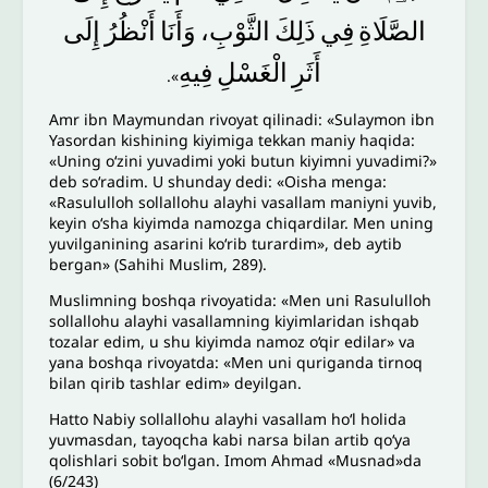
الصَّلَاةِ
فِي
ذَلِكَ
الثَّوْبِ،
وَأَنَا
أَنْظُرُ
إِلَى
أَثَرِ
الْغَسْلِ
فِيهِ
».
Amr ibn Maymundan rivoyat qilinadi: «Sulaymon ibn
Yasordan kishining kiyimiga tekkan maniy haqida:
«Uning o‘zini yuvadimi yoki butun kiyimni yuvadimi?»
deb so‘radim. U shunday dedi: «Oisha menga:
«Rasululloh sollallohu alayhi vasallam maniyni yuvib,
keyin o‘sha kiyimda namozga chiqardilar. Men uning
yuvilganining asarini ko‘rib turardim», deb aytib
bergan» (Sahihi Muslim, 289).
Muslimning boshqa rivoyatida: «Men uni Rasululloh
sollallohu alayhi vasallamning kiyimlaridan ishqab
tozalar edim, u shu kiyimda namoz o‘qir edilar» va
yana boshqa rivoyatda: «Men uni quriganda tirnoq
bilan qirib tashlar edim» deyilgan.
Hatto Nabiy sollallohu alayhi vasallam ho‘l holida
yuvmasdan, tayoqcha kabi narsa bilan artib qo‘ya
qolishlari sobit bo‘lgan. Imom Ahmad «Musnad»da
(6/243)