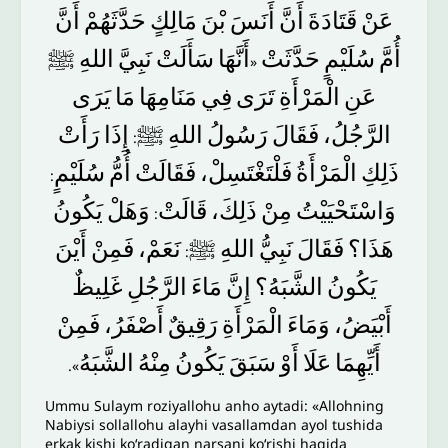
عَنْ
قَتَادَةَ
أَنَّ
أَنَسَ
بْنَ
مَالِكٍ
حَدَّثَهُمْ
أَنَّ
أُمَّ
سُلَيْمٍ
حَدَّثَتْ
أَنَّهَا
سَأَلَتْ
نَبِيَّ
اللهِ
ﷺ
«
عَنِ
الْمَرْأَةِ
تَرَى
فِي
مَنَامِهَا
مَا
يَرَى
الرَّجُلُ،
فَقَالَ
رَسُولُ
اللهِ
ﷺ
إِذَا
رَأَتْ
:
ذَلِكِ
الْمَرْأَةُ
فَلْتَغْتَسِلْ،
فَقَالَتْ
أُمُّ
سُلَيْمٍ
:
وَاسْتَحْيَيْتُ
مِنْ
ذَلِكَ،
قَالَتْ
وَهَلْ
يَكُونُ
:
هَذَا؟
فَقَالَ
نَبِيُّ
اللهِ
ﷺ
نَعَمْ،
فَمِنْ
أَيْنَ
:
يَكُونُ
الشَّبَهُ؟
إِنَّ
مَاءَ
الرَّجُلِ
غَلِيظٌ
أَبْيَضُ،
وَمَاءَ
الْمَرْأَةِ
رَقِيقٌ
أَصْفَرُ،
فَمِنْ
أَيِّهِمَا
عَلَا
أَوْ
سَبَقَ
يَكُونُ
مِنْهُ
الشَّبَهُ
».
Ummu Sulaym roziyallohu anho aytadi: «Allohning
Nabiysi sollallohu alayhi vasallamdan ayol tushida
erkak kishi ko‘radigan narsani ko‘rishi haqida