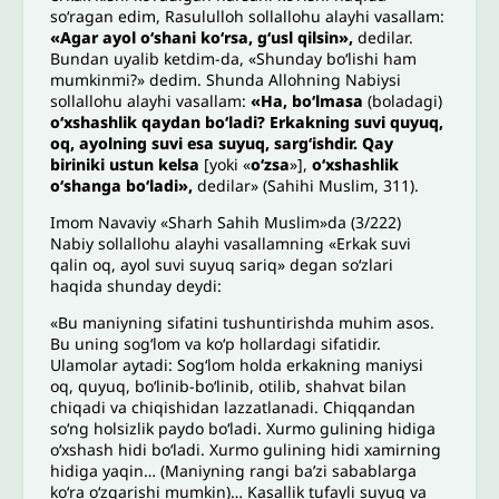
so‘ragan edim, Rasululloh sollallohu alayhi vasallam:
«Agar ayol o‘shani ko‘rsa, g‘usl qilsin»,
dedilar.
Bundan uyalib ketdim-da, «Shunday bo‘lishi ham
mumkinmi?» dedim. Shunda Allohning Nabiysi
sollallohu alayhi vasallam:
«Ha, bo‘lmasa
(boladagi)
o‘xshashlik qaydan bo‘ladi? Erkakning suvi quyuq,
oq, ayolning suvi esa suyuq, sarg‘ishdir. Qay
biriniki ustun kelsa
[yoki «
o‘zsa
»],
o‘xshashlik
o‘shanga bo‘ladi»,
dedilar» (Sahihi Muslim, 311).
Imom Navaviy «Sharh Sahih Muslim»da (3/222)
Nabiy sollallohu alayhi vasallamning «Erkak suvi
qalin oq, ayol suvi suyuq sariq» degan so‘zlari
haqida shunday deydi:
«Bu maniyning sifatini tushuntirishda muhim asos.
Bu uning sog‘lom va ko‘p hollardagi sifatidir.
Ulamolar aytadi: Sog‘lom holda erkakning maniysi
oq, quyuq, bo‘linib-bo‘linib, otilib, shahvat bilan
chiqadi va chiqishidan lazzatlanadi. Chiqqandan
so‘ng holsizlik paydo bo‘ladi. Xurmo gulining hidiga
o‘xshash hidi bo‘ladi. Xurmo gulining hidi xamirning
hidiga yaqin… (Maniyning rangi ba’zi sabablarga
ko‘ra o‘zgarishi mumkin)… Kasallik tufayli suyuq va