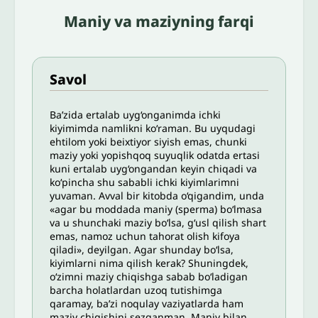
Maniy va maziyning farqi
Savol
Ba’zida ertalab uyg‘onganimda ichki
kiyimimda namlikni ko‘raman. Bu uyqudagi
ehtilom yoki beixtiyor siyish emas, chunki
maziy yoki yopishqoq suyuqlik odatda ertasi
kuni ertalab uyg‘ongandan keyin chiqadi va
ko‘pincha shu sababli ichki kiyimlarimni
yuvaman. Avval bir kitobda o‘qigandim, unda
«agar bu moddada maniy (sperma) bo‘lmasa
va u shunchaki maziy bo‘lsa, g‘usl qilish shart
emas, namoz uchun tahorat olish kifoya
qiladi», deyilgan. Agar shunday bo‘lsa,
kiyimlarni nima qilish kerak? Shuningdek,
o‘zimni maziy chiqishga sabab bo‘ladigan
barcha holatlardan uzoq tutishimga
qaramay, ba’zi noqulay vaziyatlarda ham
maziy chiqishini sezganman. Maniy bilan