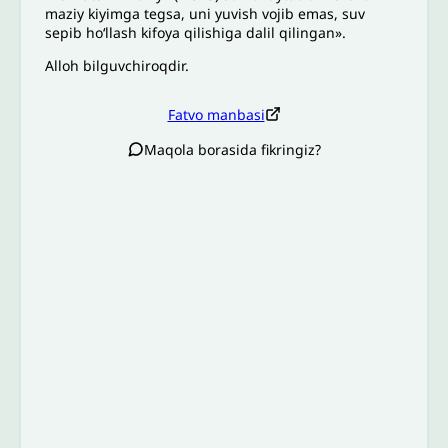
maziy kiyimga tegsa, uni yuvish vojib emas, suv
sepib ho‘llash kifoya qilishiga dalil qilingan».
Alloh bilguvchiroqdir.
Fatvo manbasi
Maqola borasida fikringiz?
Izoh sababi
*
Email
*
To’liq izohingiz