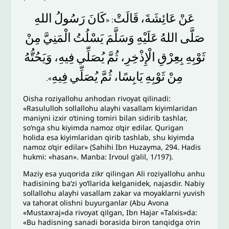
عَنْ
عَائِشَةَ،
قَالَتْ
كَانَ
رَسُولُ
اللهِ
: «
صَلَّى
اللهُ
عَلَيْهِ
وَسَلَّمَ
يَسْلُتُ
الْمَنِيَّ
مِنْ
ثَوْبِهِ
بِعِرْقِ
الْإِذْخِرِ،
ثُمَّ
يُصَلِّي
فِيهِ،
وَيَحُتُّهُ
مِنْ
ثَوْبِهِ
يَابِسًا،
ثُمَّ
يُصَلِّي
فِيهِ
».
Oisha roziyallohu anhodan rivoyat qilinadi:
«Rasululloh sollallohu alayhi vasallam kiyimlaridan
maniyni izxir o‘tining tomiri bilan sidirib tashlar,
soʻnga shu kiyimda namoz o‘qir edilar. Qurigan
holida esa kiyimlaridan qirib tashlab, shu kiyimda
namoz o‘qir edilar» (Sahihi Ibn Huzayma, 294. Hadis
hukmi: «hasan». Manba: Irvoul g’alil, 1/197).
Maziy esa yuqorida zikr qilingan Ali roziyallohu anhu
hadisining ba’zi yo‘llarida kelganidek, najasdir. Nabiy
sollallohu alayhi vasallam zakar va moyaklarni yuvish
va tahorat olishni buyurganlar (Abu Avona
«Mustaxraj»da rivoyat qilgan, Ibn Hajar «Talxis»da:
«Bu hadisning sanadi borasida biron tanqidga o‘rin