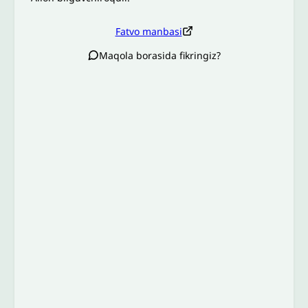
Fatvo manbasi
Maqola borasida fikringiz?
Izoh sababi
*
Email
*
To’liq izohingiz