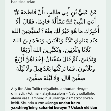
hadisida keladi.
﵍
فَاطِمَةَ
أَنَّ
طَالِبٍ
أَبِي
بْنِ
عَلِيِّ
عَنْ
«
أَتَتِ
النَّبِيَّ
ﷺ
تَسْأَلُهُ
خَادِمًا،
فَقَالَ
أَلَا
:
أُخْبِرُكِ
مَا
هُوَ
خَيْرٌ
لَكِ
مِنْهُ؟
تُسَبِّحِينَ
اللهَ
عِنْدَ
مَنَامِكِ
ثَلَاثًا
وَثَلَاثِينَ،
وَتَحْمَدِينَ
اللهَ
ثَلَاثًا
وَثَلَاثِينَ،
وَتُكَبِّرِينَ
اللهَ
أَرْبَعًا
وَثَلَاثِينَ،
ثُمَّ
قَالَ
سُفْيَانُ
إِحْدَاهُنَّ
أَرْبَعٌ
:
وَثَلَاثُونَ،
فَمَا
تَرَكْتُهَا
بَعْدُ
قِيلَ
وَلَا
لَيْلَةَ
صِفِّينَ
قَالَ
وَلَا
لَيْلَةَ
صِفِّينَ
».
:
Aliy ibn Abu Tolib roziyallohu anhudan rivoyat
qilinadi: «Fotima – alayhassalom – Nabiy sollallohu
alayhi vasallamning huzurlariga xizmatkor so‘rab
keldi. Shunda u zot:
«Senga undan ko‘ra
yaxshirog‘ining xabarini beraymi? Uxlash oldidan