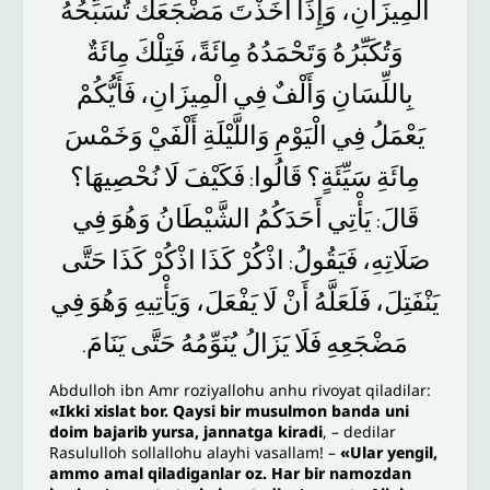
الْمِيزَانِ،
وَإِذَا
أَخَذْتَ
مَضْجَعَكَ
تُسَبِّحُهُ
وَتُكَبِّرُهُ
وَتَحْمَدُهُ
مِائَةً،
فَتِلْكَ
مِائَةٌ
بِاللِّسَانِ
وَأَلْفٌ
فِي
الْمِيزَانِ،
فَأَيُّكُمْ
يَعْمَلُ
فِي
الْيَوْمِ
وَاللَّيْلَةِ
أَلْفَيْ
وَخَمْسَ
مِائَةِ
سَيِّئَةٍ؟
قَالُوا
فَكَيْفَ
لَا
نُحْصِيهَا؟
:
قَالَ
يَأْتِي
أَحَدَكُمُ
الشَّيْطَانُ
وَهُوَ
فِي
:
صَلَاتِهِ،
فَيَقُولُ
اذْكُرْ
كَذَا
اذْكُرْ
كَذَا
حَتَّى
:
يَنْفَتِلَ،
فَلَعَلَّهُ
أَنْ
لَا
يَفْعَلَ،
وَيَأْتِيهِ
وَهُوَ
فِي
مَضْجَعِهِ
فَلَا
يَزَالُ
يُنَوِّمُهُ
حَتَّى
يَنَامَ
.
Abdulloh ibn Amr roziyallohu anhu rivoyat qiladilar:
«Ikki xislat bor. Qaysi bir musulmon banda uni
doim bajarib yursa, jannatga kiradi
, – dedilar
Rasululloh sollallohu alayhi vasallam! –
«Ular yengil,
ammo amal qiladiganlar oz. Har bir namozdan