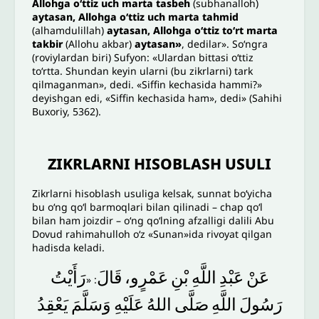
Allohga o‘ttiz uch marta tasbeh
(subhanalloh)
aytasan, Allohga o‘ttiz uch marta tahmid
(alhamdulillah)
aytasan, Allohga o‘ttiz to‘rt marta
takbir
(Allohu akbar)
aytasan»
, dedilar». So‘ngra
(roviylardan biri) Sufyon: «Ulardan bittasi o‘ttiz
to‘rtta. Shundan keyin ularni (bu zikrlarni) tark
qilmaganman», dedi. «Siffin kechasida hammi?»
deyishgan edi, «Siffin kechasida ham», dedi» (Sahihi
Buxoriy, 5362).
ZIKRLARNI HISOBLASH USULI
Zikrlarni hisoblash usuliga kelsak, sunnat bo‘yicha
bu o‘ng qo‘l barmoqlari bilan qilinadi – chap qo‘l
bilan ham joizdir – o‘ng qo‘lning afzalligi dalili Abu
Dovud rahimahulloh o‘z «Sunan»ida rivoyat qilgan
hadisda keladi.
عَنْ
عَبْدِ
اللَّهِ
بْنِ
عَمْرٍو،
قَالَ
رَأَيْتُ
: «
رَسُولَ
اللَّهِ
صَلَّى
اللهُ
عَلَيْهِ
وَسَلَّمَ
يَعْقِدُ