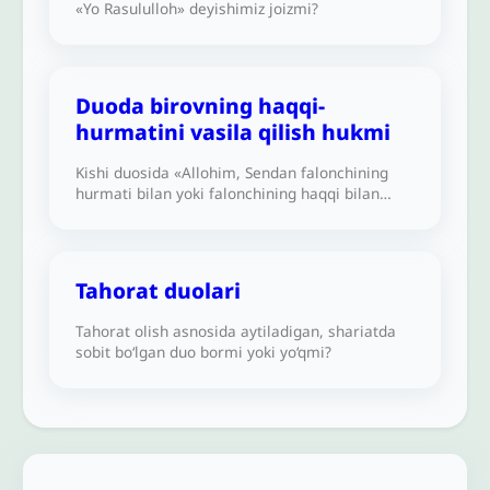
«Yo Rasululloh» deyishimiz joizmi?
2542-hadisda keltirgan. Shayxul Islom Ibn
Taymiyya bunga qarshi chiqqanmi va bu
hadisni faqat Uvaysga xos deb aytganmi? Bizni
foydalantiring, Alloh sizlarga tavfiq bersin.
Duoda birovning haqqi-
hurmatini vasila qilish hukmi
Kishi duosida «Allohim, Sendan falonchining
hurmati bilan yoki falonchining haqqi bilan
so‘rayman» deyishining hukmi qanday? Bu
bilan qabrdagi odamga «Ey falonchi, menga
yordam ber» deyish o‘rtasida farq bormi?
Tahorat duolari
Tahorat olish asnosida aytiladigan, shariatda
sobit bo‘lgan duo bormi yoki yo‘qmi?