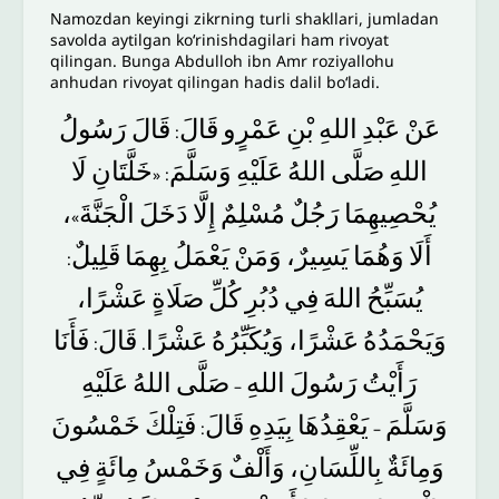
Namozdan keyingi zikrning turli shakllari, jumladan
savolda aytilgan ko‘rinishdagilari ham rivoyat
qilingan. Bunga Abdulloh ibn Amr roziyallohu
anhudan rivoyat qilingan hadis dalil bo‘ladi.
عَنْ
عَبْدِ
اللهِ
بْنِ
عَمْرٍو
قَالَ
قَالَ
رَسُولُ
:
‌
اللهِ
صَلَّى
اللهُ
عَلَيْهِ
وَسَلَّمَ
خَلَّتَانِ
لَا
: «
،
الْجَنَّةَ
دَخَلَ
إِلَّا
مُسْلِمٌ
رَجُلٌ
يُحْصِيهِمَا
»
أَلَا
وَهُمَا
يَسِيرٌ،
وَمَنْ
يَعْمَلُ
بِهِمَا
قَلِيلٌ
:
يُسَبِّحُ
اللهَ
فِي
دُبُرِ
كُلِّ
صَلَاةٍ
عَشْرًا،
وَيَحْمَدُهُ
عَشْرًا،
وَيُكَبِّرُهُ
عَشْرًا
قَالَ
فَأَنَا
:
.
رَأَيْتُ
رَسُولَ
اللهِ
صَلَّى
اللهُ
عَلَيْهِ
–
وَسَلَّمَ
يَعْقِدُهَا
بِيَدِهِ
قَالَ
فَتِلْكَ
خَمْسُونَ
:
–
وَمِائَةٌ
بِاللِّسَانِ،
وَأَلْفٌ
وَخَمْسُ
مِائَةٍ
فِي