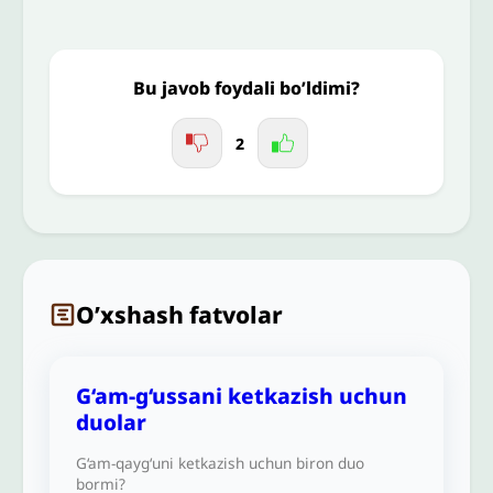
Jo'nating
Bu javob foydali bo’ldimi?
2
O’xshash fatvolar
G‘am-g‘ussani ketkazish uchun
duolar
G‘am-qayg‘uni ketkazish uchun biron duo
bormi?