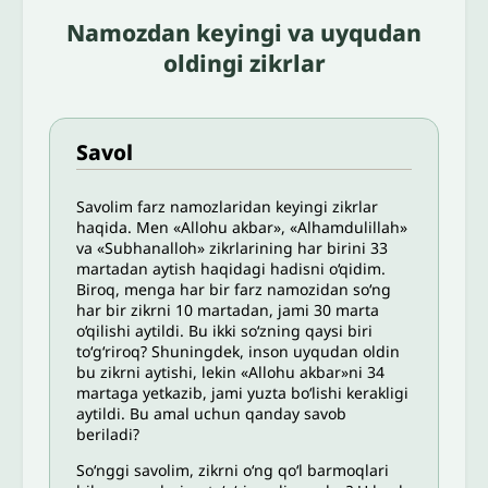
Namozdan keyingi va uyqudan
oldingi zikrlar
Savol
Savolim farz namozlaridan keyingi zikrlar
haqida. Men «Allohu akbar», «Alhamdulillah»
va «Subhanalloh» zikrlarining har birini 33
martadan aytish haqidagi hadisni o‘qidim.
Biroq, menga har bir farz namozidan so‘ng
har bir zikrni 10 martadan, jami 30 marta
o‘qilishi aytildi. Bu ikki so‘zning qaysi biri
to‘g‘riroq? Shuningdek, inson uyqudan oldin
bu zikrni aytishi, lekin «Allohu akbar»ni 34
martaga yetkazib, jami yuzta bo‘lishi kerakligi
aytildi. Bu amal uchun qanday savob
beriladi?
So‘nggi savolim, zikrni o‘ng qo‘l barmoqlari