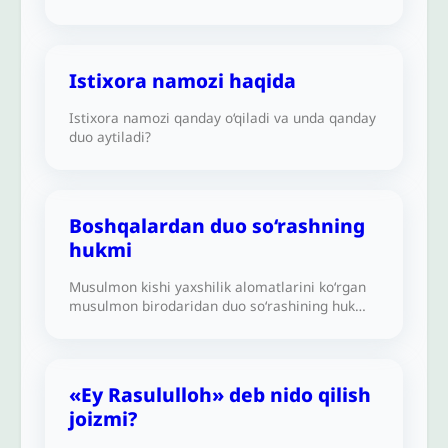
Istixora namozi haqida
Istixora namozi qanday o‘qiladi va unda qanday
duo aytiladi?
Boshqalardan duo so‘rashning
hukmi
Musulmon kishi yaxshilik alomatlarini ko‘rgan
musulmon birodaridan duo so‘rashining hukmi
qanday? Ayniqsa, u hajga yoki boshqa safarga
ketayotgan bo‘lsa va undan g‘oyibona duo
qilishini so‘rasa. Chunki Rasululloh sollallohu
alayhi va sallam Uvaysni maqtagan va
«Ey Rasululloh» deb nido qilish
sahobalarni (Alloh ulardan rozi bo‘lsin) undan
joizmi?
duo so‘rashga undagan. Uvays al-Qaraniy
haqidagi hadisni Imom Muslim oʻz sahihlarida,