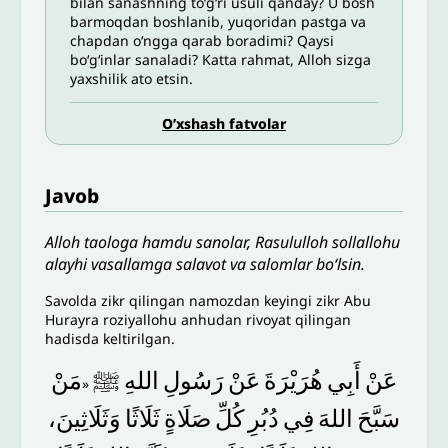
bilan sanashning to‘g‘ri usuli qanday? U bosh
barmoqdan boshlanib, yuqoridan pastga va
chapdan o‘ngga qarab boradimi? Qaysi
bo‘g‘inlar sanaladi? Katta rahmat, Alloh sizga
yaxshilik ato etsin.
O’xshash fatvolar
Javob
Alloh taologa hamdu sanolar, Rasululloh sollallohu
alayhi vasallamga salavot va salomlar bo‘lsin.
Savolda zikr qilingan namozdan keyingi zikr Abu
Hurayra roziyallohu anhudan rivoyat qilingan
hadisda keltirilgan.
عَنْ
أَبِي
هُرَيْرَةَ
عَنْ
رَسُولِ
اللهِ
ﷺ
مَنْ
«
سَبَّحَ
اللهَ
فِي
دُبُرِ
كُلِّ
صَلَاةٍ
ثَلَاثًا
وَثَلَاثِينَ،