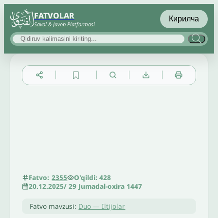
FATVOLAR
Кирилча
Savol & Javob Platformasi
▲
▼
╳
O'qildi: 428
Fatvo:
2355
20.12.2025
/
29 Jumadal-oxira 1447
Fatvo mavzusi:
Duo — Iltijolar