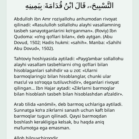
بِيَمِينِهِ
قُدَامَةَ
ابْنُ
قَالَ
،
التَّسْبِيحَ
:
»
Abdulloh ibn Amr roziyallohu anhumodan rivoyat
qilinadi: «Rasululloh sollallohu alayhi vasallamning
tasbeh sanayotganlarini ko‘rganman». (Roviy) Ibn
Qudoma: «o‘ng qo‘llari bilan», deb aytgan. (Abu
Dovud, 1502; Hadis hukmi: «sahih». Manba: «Sahihi
Abu Dovud», 1502).
Tahtoviy hoshiyasida aytiladi: «Payg‘ambar sollallohu
alayhi vasallam tasbehlarni o‘ng qo‘llari bilan
hisoblaganlari sahihdir va u zot: «Ularni
barmoqlaringiz bilan hisoblanglar, chunki ular
mas’ul va so‘roqqa tutiluvchidir», deganlari rivoyat
qilingan… Ibn Hajar aytadi: «Zikrlarni barmoqlar
bilan hisoblash tasbeh bilan hisoblashdan afzaldir».
Arab tilida «anómil», deb barmoq uchlariga aytiladi.
Sunnatga ko‘ra zikrlarni sanash uchun kaft bilan
barmoqlar tugun qilinadi. Qaysi barmoqdan
boshlash kerakligiga kelsak, bu haqda aniq
ma’lumotga ega emasman.
Alloh bilguvchiroqdir.