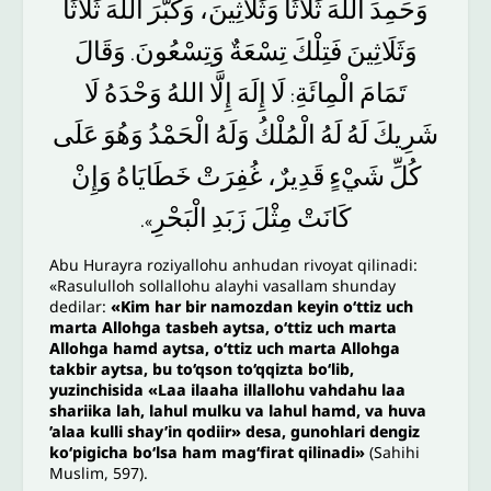
وَحَمِدَ
اللهَ
ثَلَاثًا
وَثَلَاثِينَ،
وَكَبَّرَ
اللهَ
ثَلَاثًا
وَثَلَاثِينَ
فَتِلْكَ
تِسْعَةٌ
وَتِسْعُونَ
وَقَالَ
.
تَمَامَ
الْمِائَةِ
لَا
إِلَهَ
إِلَّا
اللهُ
وَحْدَهُ
لَا
:
شَرِيكَ
لَهُ
لَهُ
الْمُلْكُ
وَلَهُ
الْحَمْدُ
وَهُوَ
عَلَى
كُلِّ
شَيْءٍ
قَدِيرٌ،
غُفِرَتْ
خَطَايَاهُ
وَإِنْ
كَانَتْ
مِثْلَ
زَبَدِ
الْبَحْرِ
».
Abu Hurayra roziyallohu anhudan rivoyat qilinadi:
«Rasululloh sollallohu alayhi vasallam shunday
dedilar:
«Kim har bir namozdan keyin o‘ttiz uch
marta Allohga tasbeh aytsa, o‘ttiz uch marta
Allohga hamd aytsa, o‘ttiz uch marta Allohga
takbir aytsa, bu to‘qson to‘qqizta bo‘lib,
yuzinchisida «Laa ilaaha illallohu vahdahu laa
shariika lah, lahul mulku va lahul hamd, va huva
’alaa kulli shay’in qodiir» desa, gunohlari dengiz
ko‘pigicha bo‘lsa ham mag‘firat qilinadi»
(Sahihi
Muslim, 597).