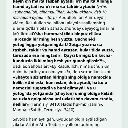
keyin o‘n marta tasbeh aytadi, o‘n marta Allohga
hamd aytadi va o‘n marta takbir aytadi»
(ya’ni,
«subhanalloh, alhamdulillah, Allohu akbar», deb 10
martadan aytadi – tarj.).
Abdulloh ibn Amr deydi:
«Men, Rasululloh sollallohu alayhi vasallamning
ularni qo‘llari bilan sanab, shunday deyayotganlarini
ko‘rdim:
«O‘sha hammasi tilda bir yuz ellikta.
Tarozuda bir ming besh yuzta. Qachon-ki
yotog‘ingga yotganingda U Zotga yuz marta
tasbeh, takbir va hamd aytasan, bular tilda yuzta,
tarozuda esa mingtadir .
Qaysi biringiz bir kecha-
kunduzda ikki ming besh yuz gunoh qilasiz?!»,
dedilar. Sahobalar: «Ey Rasululloh, nima uchun uni
doim bajarib yura olmaymiz?», deb so‘radilar. U zot:
«Shayton sizlardan biringizning oldiga namozida
kelib: «Uni esla, buni esla», deb aytadi, hatto u
namozini tugatadi va buni qilmaydi. Va u
yotog‘ida yotganida (shayton) uning oldiga keladi
va uxlab qolgunicha uni uxlatishda davom etadi»,
dedilar»
(Termiziy, 3410; Hadis hukmi: «sahih».
Manba: «Sahihi Termiziy», 3410).
Savolda ham aytilgan, uyqudan oldin aytiladigan
zikrlar Ali ibn Abu Tolib roziyallohu anhuning