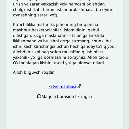
urish va zarar yetkazish yoki namozni o‘qishdan
chalg‘itish kabi harom ishlar aralashmasa, bu o‘yinni
o‘ynashning zarari yo‘q.
Ko‘pchilikka ma’lumki, jahonning bir qancha
mashhur basketbolchilari Islom dinini qabul
qilishgan. Sizga maslahatim – Islomga kirishda
ikkilanmang va bu ishni ortga surmang, chunki bu
ishni kechiktirishingiz uchun hech qanday to‘siq yo‘q.
Allohdan sizni haq yo‘lga muvaffaq qilishini va
yaxshilik yo‘liga boshlashini so‘raymiz. Alloh taolo
O‘zi xohlagan kishini to‘g‘ri yo‘lga hidoyat qiladi.
Alloh bilguvchiroqdir.
Fatvo manbasi
Maqola borasida fikringiz?
Izoh sababi
*