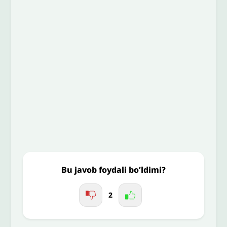
Email
*
To’liq izohingiz
Jo'nating
Bu javob foydali bo’ldimi?
2