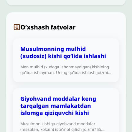
O’xshash fatvolar
Musulmonning mulhid
(xudosiz) kishi qo‘lida ishlashi
Men mulhid (xudoga ishonmaydigan) kishining
qo‘lida ishlayman. Uning qo‘lida ishlash joizmi?
U menga yaxshi muomala qiladi va namoz
o‘qishga vaqt beradi.
Giyohvand moddalar keng
tarqalgan mamlakatdan
islomga qiziquvchi kishi
Musulmon kishiga giyohvand moddalar
(masalan, kokain) iste’mol qilish joizmi? Bu