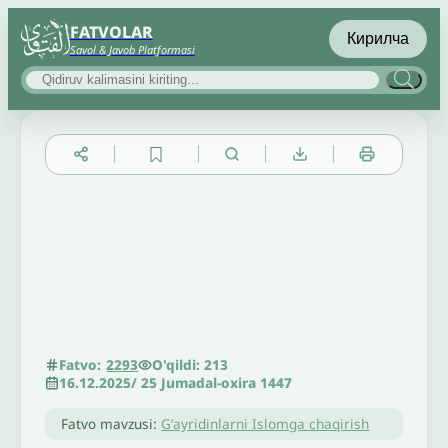
FATVOLAR
Кирилча
Savol & Javob Platformasi
▲
▼
╳
O'qildi: 213
Fatvo:
2293
16.12.2025
/
25 Jumadal-oxira 1447
Fatvo mavzusi:
Gʻayridinlarni Islomga chaqirish