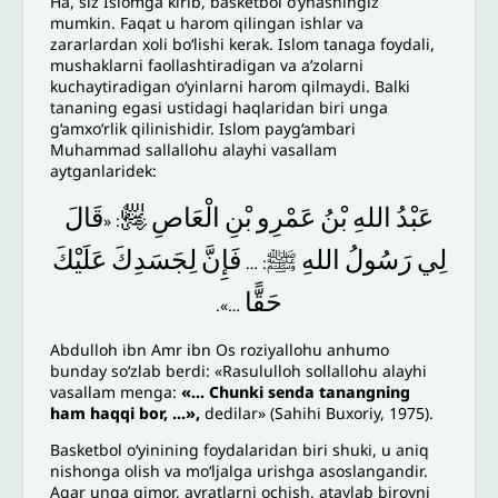
Ha, siz Islomga kirib, basketbol o‘ynashingiz
mumkin. Faqat u harom qilingan ishlar va
zararlardan xoli bo‘lishi kerak. Islom tanaga foydali,
mushaklarni faollashtiradigan va a’zolarni
kuchaytiradigan o‘yinlarni harom qilmaydi. Balki
tananing egasi ustidagi haqlaridan biri unga
g‘amxo‘rlik qilinishidir. Islom payg‘ambari
Muhammad sallallohu alayhi vasallam
aytganlaridek:
قَالَ
﵄
الْعَاصِ
بْنِ
عَمْرِو
بْنُ
اللهِ
عَبْدُ
: «
لِي
رَسُولُ
اللهِ
ﷺ
فَإِنَّ
لِجَسَدِكَ
عَلَيْكَ
: …
حَقًّا
…».
Abdulloh ibn Amr ibn Os roziyallohu anhumo
bunday so‘zlab berdi: «Rasululloh sollallohu alayhi
vasallam menga:
«… Chunki senda tanangning
ham
h
aqqi bor, …»,
dedilar» (Sahihi Buxoriy, 1975).
Basketbol o‘yinining foydalaridan biri shuki, u aniq
nishonga olish va mo‘ljalga urishga asoslangandir.
Agar unga qimor, avratlarni ochish, ataylab birovni