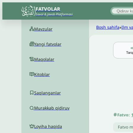
FATVOLAR
Savol & Javob Platformasi
Bosh sahifa
»
Ilm va
Mavzular
Yangi fatvolar
Tarq
Maqolalar
Kitoblar
Saqlanganlar
Murakkab qidiruv
Fatvo:
Loyiha haqida
Fatvo m