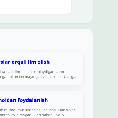
lar orqali ilm olish
ni tanlab, ilm olishni xohlaydigan, ammo
bunga imkon bermaydigan yoshlar bor. Ularga
audio va videodarslari yetarli bo‘ladi?
am boshqa ilm izlovchilar kabi ilm
hisoblanadimi yoki yo‘qmi?
moldan foydalanish
ab muhtoj musulmonlar uchundir, ular oʻqish
tini toʻlay olmaganliklari sababli oʻquv