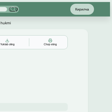
Кирилча
h hukmi
Yuklab oling
Chop eting
▲
▼
╳