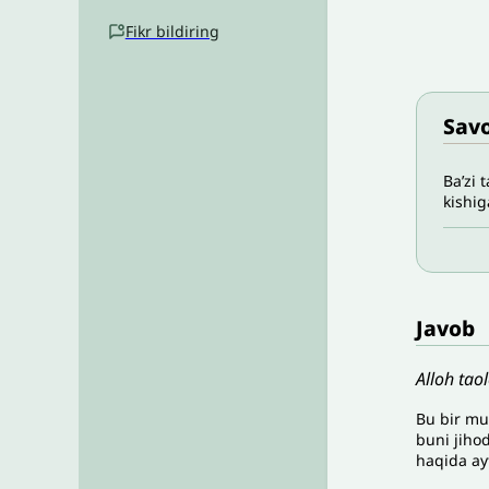
Fikr bildiring
Savo
Ba’zi 
kishig
Javob
Alloh tao
Bu bir mu
buni jiho
haqida ayt