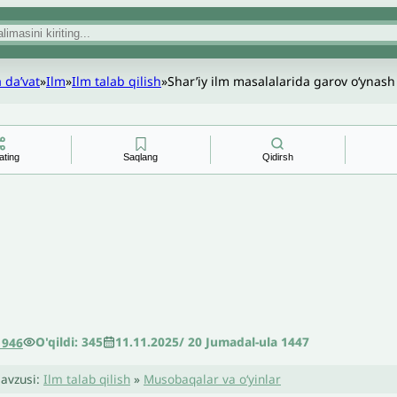
 daʼvat
»
Ilm
»
Ilm talab qilish
»
Shar’iy ilm masalalarida garov o‘ynas
ating
Saqlang
Qidirsh
O'qildi: 345
11.11.2025
/
20 Jumadal-ula 1447
1946
avzusi:
Ilm talab qilish
»
Musobaqalar va oʻyinlar