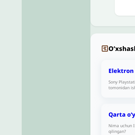
O’xshas
Elektron
Sony Playsta
tomonidan ish
tuman elektro
ruxsat berish
Qarta oʻ
Nima uchun I
qilingan?