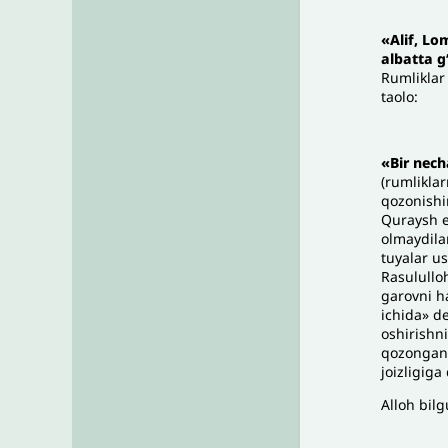
«
Alif, Lo
albatta g‘
Rumliklar 
taolo:
«
Bir nech
(rumliklar
qozonishin
Quraysh es
olmaydila
tuyalar us
Rasululloh
garovni ha
ichida» d
oshirishni
qozongani
joizligiga 
Alloh bilg