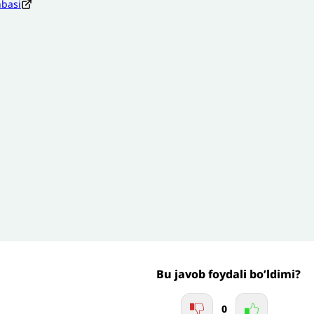
nbasi
Izoh sababi
*
mail
*
’liq izohingiz
Jo'nating
Bu javob foydali bo’ldimi?
0