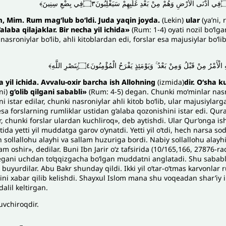
m, Mim. Rum mag‘lub bo‘ldi. Juda yaqin joyda.
(Lekin)
ular
(ya’ni, 
alaba qilajaklar. Bir necha yil ichida»
(Rum: 1-4) oyati nozil bo‘lga
nasroniylar bo‘lib, ahli kitoblardan edi, forslar esa majusiylar bo‘li
﴿ْرُ مِنْ قَبْلُ وَمِنْ بَعْدُ ۚ وَيَوْمَئِذٍ يَفْرَحُ الْمُؤْمِنُونَ۝٤بِنَصْرِ اللَّهِ
a yil ichida. Avvalu-oxir barcha ish Allohning
(izmida)
dir.
O‘sha k
ni)
g‘olib qilgani sababli»
(Rum: 4-5) degan. Chunki mo‘minlar nasro
i istar edilar, chunki nasroniylar ahli kitob bo‘lib, ular majusiyla
a forslarning rumliklar ustidan g‘alaba qozonishini istar edi. Qur
r, chunki forslar ulardan kuchliroq», deb aytishdi. Ular Qur’onga 
tida yetti yil muddatga garov o‘ynatdi. Yetti yil o‘tdi, hech narsa s
 sollallohu alayhi va sallam huzuriga bordi. Nabiy sollallohu alayhi
m oshir», dedilar. Buni Ibn Jarir o‘z tafsirida (10/165,166, 27876-r
egani uchdan to‘qqizgacha bo‘lgan muddatni anglatadi. Shu sababli
 buyurdilar. Abu Bakr shunday qildi. Ikki yil o‘tar-o‘tmas karvonlar 
ni xabar qilib kelishdi. Shayxul Islom mana shu voqeadan shar’iy i
dalil keltirgan.
uvchiroqdir.