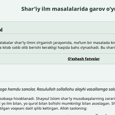
Shar’iy ilm masalalarida garov o‘
l
talabalar shar’iy ilmni o‘rganish jarayonida, ma’lum bir masalada kim
a kitob sotib olib berishi kerakligi haqida bahs o‘ynashadi. Bu shar
O’xshash fatvolar
loga hamdu sanolar, Rasululloh sollallohu alayhi vasallamga sala
sobaqa hisoblanadi. Shayxul Islom shar’iy musobaqalarning zarari 
d yo ilm bilan, yo qurol bilan bo‘lishi mumkinligi bilan asoslagan.
ilgan voqeani dalil qilib keltirgan. Alloh taoloning: