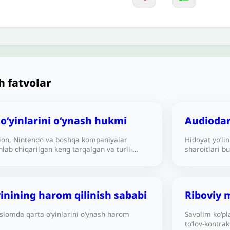
h fatvolar
 o‘yinlarini oʻynash hukmi
Audiodars
tion, Nintendo va boshqa kompaniyalar
Hidoyat yo‘li
lab chiqarilgan keng tarqalgan va turli-
sharoitlari 
n o‘yinlarni o‘ynash yoki bolalarga o‘ynashga
ulamolarning 
ning shar’iy hukmi qanday?
Shunda ular h
toliblaridan 
yinining harom qilinish sababi
Riboviy 
slomda qarta oʻyinlarini oʻynash harom
Savolim koʻpl
toʻlov-kontrak