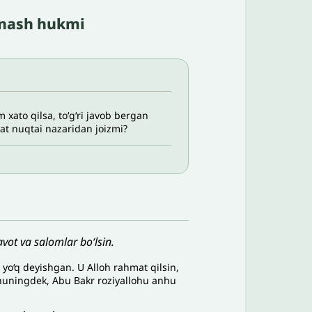
ynash hukmi
 xato qilsa, to‘g‘ri javob bergan
iat nuqtai nazaridan joizmi?
vot va salomlar bo‘lsin.
yo‘q deyishgan. U Alloh rahmat qilsin,
 Shuningdek, Abu Bakr roziyallohu anhu