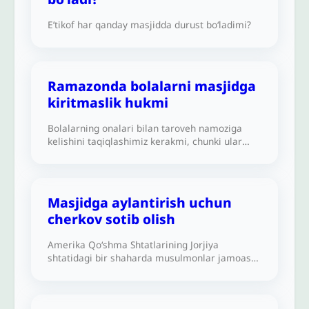
E’tikof har qanday masjidda durust bo‘ladimi?
Ramazonda bolalarni masjidga
kiritmaslik hukmi
Bolalarning onalari bilan taroveh namoziga
kelishini taqiqlashimiz kerakmi, chunki ular
koʻpincha tartibni buzib, xalaqit berishadi?
Masjidga aylantirish uchun
cherkov sotib olish
Amerika Qo‘shma Shtatlarining Jorjiya
shtatidagi bir shaharda musulmonlar jamoasi
bor. Ular besh vaqt namoz va juma namozlari
uchun masjid qurmoqchi. U yerda sotuvdagi
cherkov bor. Ular bu cherkovni sotib olib,