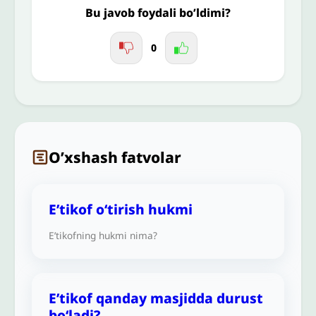
Bu javob foydali bo’ldimi?
0
O’xshash fatvolar
E’tikof oʻtirish hukmi
E’tikofning hukmi nima?
E’tikof qanday masjidda durust
bo‘ladi?