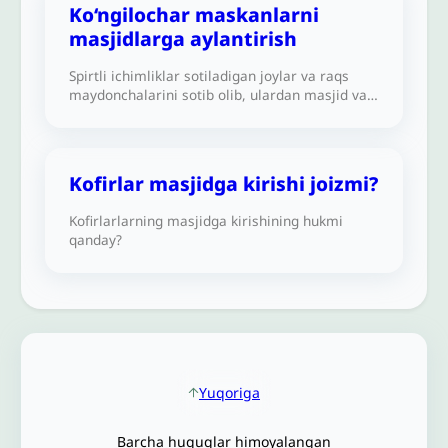
undagi xochlar, osilgan va o‘yma tasvirlarni olib
Ko‘ngilochar maskanlarni
tashlagach, masjidga aylantirishi joizmi?
masjidlarga aylantirish
Spirtli ichimliklar sotiladigan joylar va raqs
maydonchalarini sotib olib, ulardan masjid va
ibodatxona sifatida foydalanish joizmi?
Kofirlar masjidga kirishi joizmi?
Kofirlarlarning masjidga kirishining hukmi
qanday?
Yuqoriga
Barcha huquqlar himoyalangan