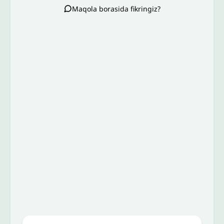
Maqola borasida fikringiz?
Izoh sababi
*
Email
*
To’liq izohingiz
Jo'nating