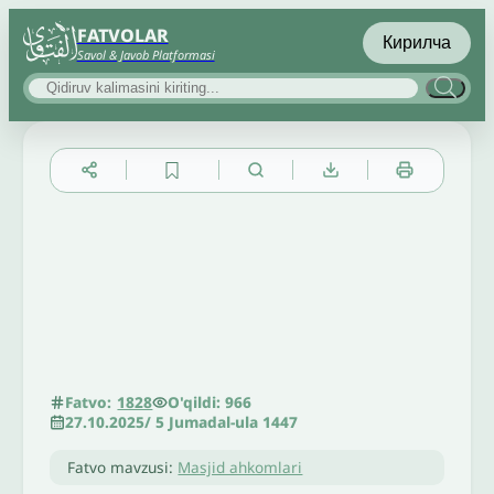
FATVOLAR
Кирилча
Savol & Javob Platformasi
▲
▼
╳
O'qildi: 966
Fatvo:
1828
27.10.2025
/
5 Jumadal-ula 1447
Fatvo mavzusi:
Masjid ahkomlari