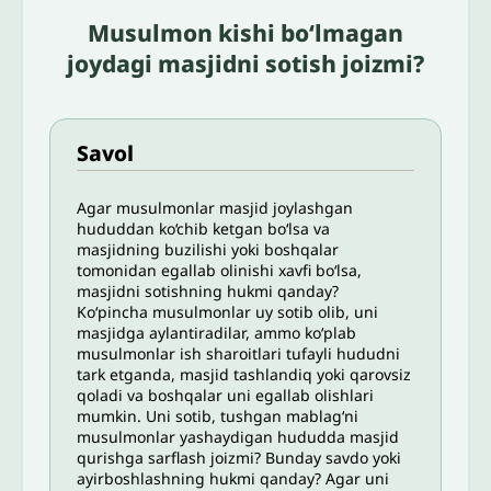
Musulmon kishi boʻlmagan
joydagi masjidni sotish joizmi?
Savol
Agar musulmonlar masjid joylashgan
hududdan ko‘chib ketgan bo‘lsa va
masjidning buzilishi yoki boshqalar
tomonidan egallab olinishi xavfi bo‘lsa,
masjidni sotishning hukmi qanday?
Ko‘pincha musulmonlar uy sotib olib, uni
masjidga aylantiradilar, ammo ko‘plab
musulmonlar ish sharoitlari tufayli hududni
tark etganda, masjid tashlandiq yoki qarovsiz
qoladi va boshqalar uni egallab olishlari
mumkin. Uni sotib, tushgan mablag‘ni
musulmonlar yashaydigan hududda masjid
qurishga sarflash joizmi? Bunday savdo yoki
ayirboshlashning hukmi qanday? Agar uni