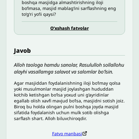
boshqa masjidga almashtirishning iloji
bo‘lmasa, masjid mablag‘ini sarflashning eng
to‘g‘ri yo‘li qaysi?
O’xshash fatvolar
Javob
Alloh taologa hamdu sanolar, Rasululloh sollallohu
alayhi vasallamga salavot va salomlar bo‘lsin.
Agar masjiddan foydalanishning iloji bo‘lmay qolsa
yoki musulmonlar masjid joylashgan hududdan
ko‘chib ketishgan bo‘lsa yoxud uni g‘ayridinlar
egallab olish xavfi mavjud bo‘lsa, masjidni sotish joiz.
Biroq bu holda olingan pulni boshqa joyda masjid
sifatida foydalanish uchun mulk sotib olishga
sarflash shart. Alloh biluvchiroqdir.
Fatvo manbasi