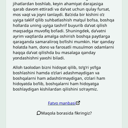
jihatlardan boshlab, keyin ahamiyat darajasiga
qarab davom ettiradi va da’vat uchun qulay fursat,
mos vaqt va joyni tanlaydi. Ba’zida bir kishini o‘z
uyiga taklif qilib suhbatlashish ma’qul bo‘lsa, boshqa
hollarda uning uyiga tashrif buyurib da’vat qilish
maqsadga muvofiq bo‘ladi. Shuningdek, da’vatni
ayrim vaqtlarda amalga oshirish boshqa paytlarga
qaraganda samaraliroq bo‘lishi mumkin. Har qanday
holatda ham, dono va farosatli musulmon odamlarni
haqqa da’vat qilishda bu masalaga qanday
yondashishni yaxshi biladi.
Alloh taolodan bizni hidoyat qilib, to‘g‘ri yo‘lga
boshlashini hamda oʻzlari adashmaydigan va
boshqalarni ham adashtirmaydigan, o‘zlari ham
hidoyatda bo‘lib, boshqalarni ham hidoyatga
boshlaydigan kishilardan qilishini soʻraymiz.
Fatvo manbasi
Maqola borasida fikringiz?