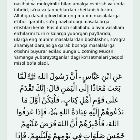
nasihat va muloyimlik bilan amalga oshirish va unda
tahdid, ta’na va tanbehlardan chetlanish lozim.
Allohga da’vat qiluvchilar eng muhim masalalarga
e’tibor qaratib, so‘ng navbatdagi masalalarga
o‘tishlari kerak. Rasululloh sollallohu alayhi vasallam
elchilarini turli oʻlkalarga yuborgan paytlarida,
ularga eng muhim masalalardan boshlashni, so‘ngra
ahamiyat darajasiga qarab boshqa masalalarga
oʻtishni buyurar edilar. Bunga U zotning Muozni
Yamanga yuborayotganlaridagi koʻrsatmalari yaqqol
misol boʻla oladi.
عَنِ
ابْنِ
عَبَّاسٍ
أَنَّ
رَسُولَ
اللهِ
ﷺ
لَمَّا
«
بَعَثَ
مُعَاذًا
إِلَى
الْيَمَنِ
قَالَ
إِنَّكَ
تَقْدَمُ
:
عَلَى
قَوْمٍ
أَهْلِ
كِتَابٍ،
فَلْيَكُنْ
أَوَّلَ
مَا
عَرَفُوا
فَإِذَا
﷿،
اللهِ
عِبَادَةُ
إِلَيْهِ
تَدْعُوهُمْ
اللهَ،
فَأَخْبِرْهُمْ
أَنَّ
اللهَ
فَرَضَ
عَلَيْهِمْ
خَمْسَ
صَلَوَاتٍ
فِي
يَوْمِهِمْ
وَلَيْلَتِهِمْ،
فَإِذَا