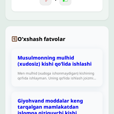
O’xshash fatvolar
Musulmonning mulhid
(xudosiz) kishi qo‘lida ishlashi
Men mulhid (xudoga ishonmaydigan) kishining
qo‘lida ishlayman. Uning qo‘lida ishlash joizmi?
U menga yaxshi muomala qiladi va namoz
o‘qishga vaqt beradi.
Giyohvand moddalar keng
tarqalgan mamlakatdan
islomga qiziquvchi kishi