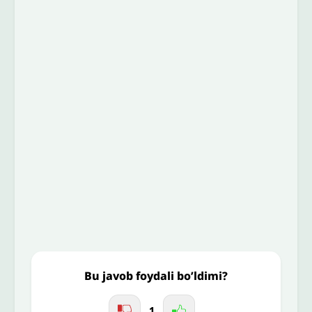
Izoh sababi
*
Email
*
To’liq izohingiz
Jo'nating
Bu javob foydali bo’ldimi?
1