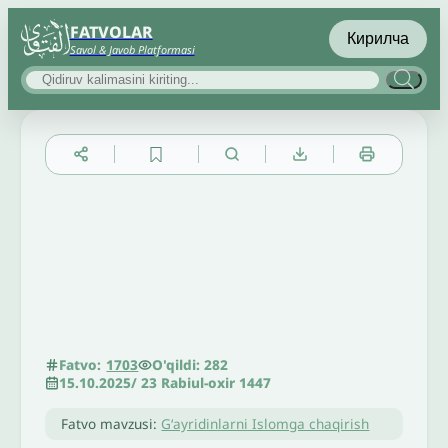
FATVOLAR
Кирилча
Savol & Javob Platformasi
▲
▼
╳
O'qildi: 282
Fatvo:
1703
15.10.2025
/
23 Rabiul-oxir 1447
Fatvo mavzusi:
Gʻayridinlarni Islomga chaqirish