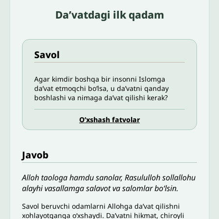
Da’vatdagi ilk qadam
Savol
Agar kimdir boshqa bir insonni Islomga
da’vat etmoqchi bo‘lsa, u da’vatni qanday
boshlashi va nimaga da’vat qilishi kerak?
O’xshash fatvolar
Javob
Alloh taologa hamdu sanolar, Rasululloh sollallohu
alayhi vasallamga salavot va salomlar bo‘lsin.
Savol beruvchi odamlarni Allohga da’vat qilishni
xohlayotganga o‘xshaydi. Da’vatni hikmat, chiroyli