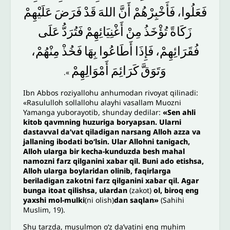
فَعَلُوا،
فَأَخْبِرْهُمْ
أَنَّ
اللهَ
قَدْ
فَرَضَ
عَلَيْهِمْ
زَكَاةً
تُؤْخَذُ
مِنْ
أَغْنِيَائِهِمْ
فَتُرَدُّ
عَلَى
فُقَرَائِهِمْ،
فَإِذَا
أَطَاعُوا
بِهَا
فَخُذْ
مِنْهُمْ،
وَتَوَقَّ
كَرَائِمَ
أَمْوَالِهِمْ
».
Ibn Abbos roziyallohu anhumodan rivoyat qilinadi:
«Rasululloh sollallohu alayhi vasallam Muozni
Yamanga yuborayotib, shunday dedilar:
«Sen ahli
kitob qavmning huzuriga boryapsan. Ularni
dastavval da’vat qiladigan narsang Alloh azza va
jallaning ibodati bo‘lsin. Ular Allohni tanigach,
Alloh ularga bir kecha-kunduzda besh mahal
namozni farz qilganini xabar qil. Buni ado etishsa,
Alloh ularga boylaridan olinib, faqirlarga
beriladigan zakotni farz qilganini xabar qil. Agar
bunga itoat qilishsa, ulardan
(zakot)
ol, biroq eng
yaxshi mol-mulki
(ni olish)
dan saqlan»
(Sahihi
Muslim, 19).
Shu tarzda, musulmon o‘z da’vatini eng muhim