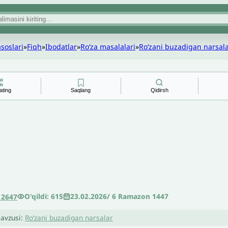
asoslari
»
Fiqh
»
Ibodatlar
»
Roʻza masalalari
»
Roʻzani buzadigan narsal
ating
Saqlang
Qidirsh
O'qildi: 615
23.02.2026
/
6 Ramazon 1447
12647
avzusi:
Roʻzani buzadigan narsalar