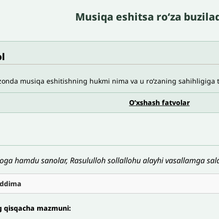
Musiqa eshitsa roʻza buzila
l
nda musiqa eshitishning hukmi nima va u roʻzaning sahihligiga ta
O’xshash fatvolar
loga hamdu sanolar, Rasululloh sollallohu alayhi vasallamga sala
ddima
g qisqacha mazmuni: