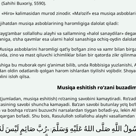
»
(Sahihi Buxoriy, 5590).
 «Hiro» kalimasidan murod zinodir. «Maʼozif» esa musiqa asboblarid
i jihatdan musiqa asboblarining haromligiga dalolat qiladi:
Paygʻambar sollallohu alayhi va sallamning «halol sanaydilar» degan
niga, oʻsha qavmlar esa ularni halol sanashiga ochiq-oydin dalolat
Musiqa asboblarini haromligi qatʼiy boʻlgan zino va xamr bilan birg
da, zino va mast qiluvchi ichimliklar bilan bir qatorda zikr qilinmag
shiga bu muborak oyni gʻanimat bilib, unda Robbisiga yuzlanishi, Al
n oldin odatlanib qolgan harom ishlardan tiyilishi vojibdir. Shoyad
lini isloh qilsa.
Musiqa eshitish roʻzani buzadim
(jumladan, musiqa eshitish) roʻzaning savobini kamaytiradi. Roʻza
oʻzasining savobi shuncha kamayadi. Baʼzan savobi butunlay yoʻq boʻ
 va boshqa roʻzani buzuvchi narsalardan tiygan boʻladi-yu, lekin All
qargan boʻladi. Shu bois, Rasululloh sollallohu alayhi vasallamdan
ُولُ
اللَّهِ
صَلَّى
اللهُ
عَلَيْهِ
وَسَلَّمَ
رُبَّ
صَائِمٍ
لَيْسَ
لَه
: «