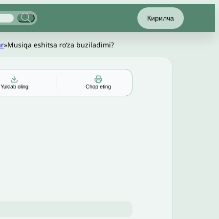
Кирилча
ar
»
Musiqa eshitsa roʻza buziladimi?
Yuklab oling
Chop eting
▲
▼
╳