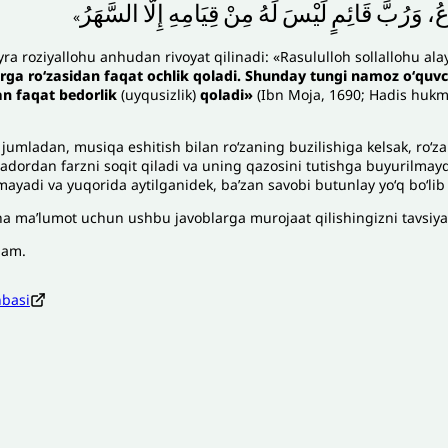
وعُ
وَرُبَّ
قَائِمٍ
لَيْسَ
لَهُ
مِنْ
قِيَامِهِ
إِلَّا
السَّهَرُ
»
ra roziyallohu anhudan rivoyat qilinadi: «Rasululloh sollallohu ala
arga roʻzasidan faqat ochlik qoladi. Shunday tungi namoz oʻquv
n faqat bedorlik
(uyqusizlik)
qoladi»
(Ibn Moja, 1690; Hadis hukmi
jumladan, musiqa eshitish bilan roʻzaning buzilishiga kelsak, roʻza
ʻzadordan farzni soqit qiladi va uning qazosini tutishga buyurilmayd
mayadi va yuqorida aytilganidek, baʼzan savobi butunlay yoʻq boʻlib
a maʼlumot uchun ushbu javoblarga murojaat qilishingizni tavsiya
lam.
nbasi
zoh sababi
*
Email
*