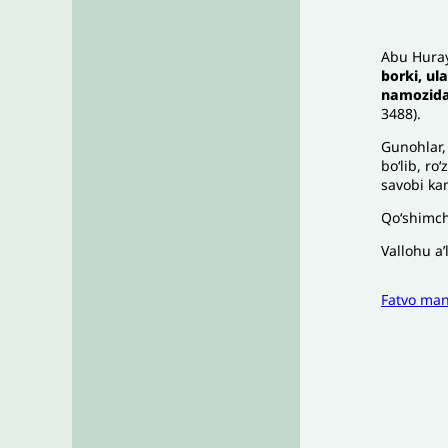
Abu Huray
borki, ul
namozida
3488).
Gunohlar, 
boʻlib, ro
savobi ka
Qoʻshimch
Vallohu aʼ
Fatvo ma
I