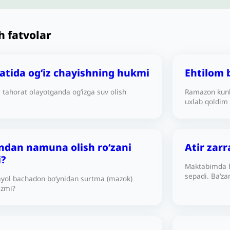
h fatvolar
latida og‘iz chayishning hukmi
Ehtilom b
a tahorat olayotganda og‘izga suv olish
Ramazon kunl
uxlab qoldim 
mening nazor
kuni ro‘zani 
yakunlasam, r
turdagi tushl
dan namuna olish ro‘zani
Atir zarr
qilingan-ku (
?
Maktabimda bi
sepadi. Baʻza
 ayol bachadon bo‘ynidan surtma (mazok)
yetib borayot
izmi?
yoki yo‘qmi?