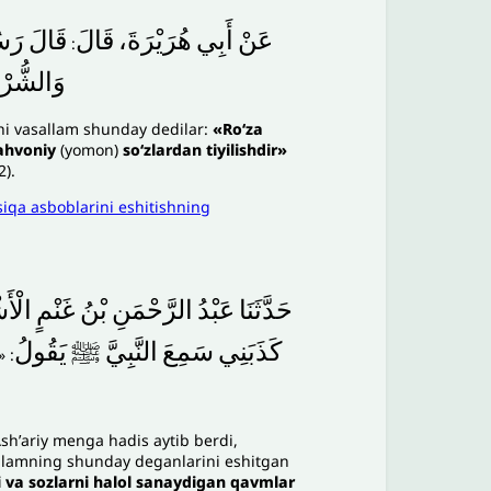
عَنْ
أَبِي
هُرَيْرَةَ،
قَالَ
قَالَ
رَس
:
وَالشُّر
yhi vasallam shunday dedilar:
«Roʻza
ahvoniy
(yomon)
soʻzlardan tiyilishdir»
2).
iqa asboblarini eshitishning
حَدَّثَنَا
عَبْدُ
الرَّحْمَنِ
بْنُ
غَنْمٍ
الْأَ
كَذَبَنِي
سَمِعَ
النَّبِيَّ
ﷺ
يَقُولُ
: «
shʼariy menga hadis aytib berdi,
allamning shunday deganlarini eshitgan
i va sozlarni halol sanaydigan qavmlar