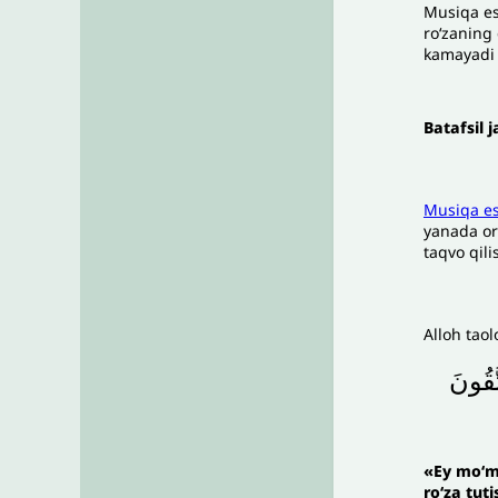
Musiqa esh
roʻzaning
kamayadi 
Batafsil 
Musiqa es
yanada or
taqvo qili
Alloh taol
َّقُونَ
«Ey moʻmi
roʻza tuti