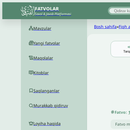
FATVOLAR
Savol & Javob Platformasi
Bosh sahifa
»
Fiqh 
Mavzular
Yangi fatvolar
Tarq
Maqolalar
Kitoblar
Saqlanganlar
Murakkab qidiruv
Fatvo:
Loyiha haqida
Fatvo m