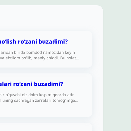
o‘lish ro‘zani buzadimi?
aridan birida bomdod namozidan keyin
va ehtilom bo‘lib, maniy chiqdi. Bu holat
atimdan tashqarida yuz berdi. Agar o‘sha
davom ettirib, kunni ro‘zador holatda
o‘zam qabul bo‘ladimi?Ikkinchi savol: Bu
ar iblisdandir, lekin u Ramazonda zanjirband
alari ro‘zani buzadimi?
unda qanday qilib ehtilom bo‘ldim)?
r oʻquvchi qiz doim ko‘p miqdorda atir
n uning sachragan zarralari tomog‘imga
ganini his qilaman. Bu ro‘zamni buzadimi