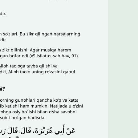
ir.
 soʻzlari. Bu zikr qilingan narsalarning
dir.
a zikr qilinishi. Agar musiqa harom
an boʻlar edi («Silsilatus-sahiha», 91).
loh taologa tavba qilishi va
ki, Alloh taolo uning roʻzasini qabul
i?
dorning gunohlari qancha koʻp va katta
lib ketishi ham mumkin. Natijada u oʻzini
ohga osiy boʻlishi bilan oʻsha savobni
 sobit boʻlgan hadisda:
عَنْ
أَبِي
هُرَيْرَةَ،
قَالَ
قَالَ
رَس
: