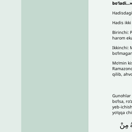
boʻladi…
Hadisdagi
Hadis ikk
Birinchi: 
harom eka
Ikkinchi: 
boʻlmagani
Moʻmin ki
Ramazonda
qilib, ahvo
Gunohlar 
boʻlsa, r
yeb-ichish
yoʻqqa chi
ُ
مِنْ