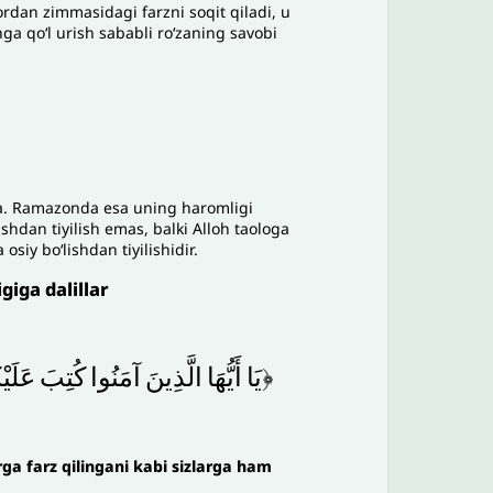
ordan zimmasidagi farzni soqit qiladi, u
ga qoʻl urish sababli roʻzaning savobi
a. Ramazonda esa uning haromligi
hdan tiyilish emas, balki Alloh taologa
osiy boʻlishdan tiyilishidir.
iga dalillar
﴿يَا
أَيُّهَا
الَّذِينَ
آمَنُوا
كُتِبَ
عَلَيْ
arga farz qilingani kabi sizlarga ham