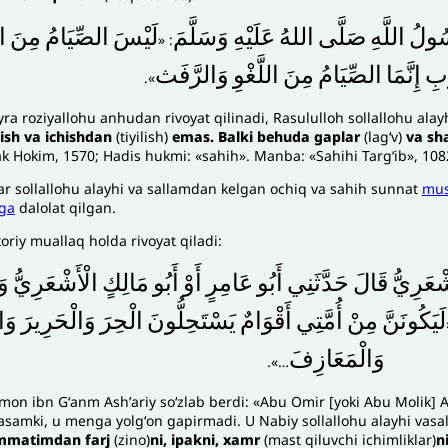
ُولُ
اللَّهِ
صَلَّى
اللهُ
عَلَيْهِ
وَسَلَّمَ
لَيْسَ
الصِّيَامُ
مِنَ
ا
: «
ْبِ
إِنَّمَا
الصِّيَامُ
مِنَ
اللَّغْوِ
وَالرَّفَث
».
ra roziyallohu anhudan rivoyat qilinadi, Rasululloh sollallohu ala
ish va ichishdan
(tiyilish)
emas. Balki behuda gaplar
(lagʻv)
va sh
k Hokim, 1570; Hadis hukmi: «sahih». Manba: «Sahihi Targʻib», 108
r sollallohu alayhi va sallamdan kelgan ochiq va sahih sunnat
mus
iga
dalolat qilgan.
riy muallaq holda rivoyat qiladi:
شْعَرِيُّ
قَالَ
حَدَّثَنِي
أَبُو
عَامِرٍ
أَوْ
أَبُو
مَالِكٍ
الْأَشْعَرِيُّ
وَ
لَيَكُونَنَّ
مِنْ
أُمَّتِي
أَقْوَامٌ
يَسْتَحِلُّونَ
الْحِرَ
وَالْحَرِيرَ
وَا
وَالْمَعَازِفَ
…».
on ibn Gʻanm Ashʼariy soʻzlab berdi: «Abu Omir [yoki Abu Molik] A
asamki, u menga yolgʻon gapirmadi. U Nabiy sollallohu alayhi vas
matimdan farj
(zino)
ni, ipakni, xamr
(mast qiluvchi ichimliklar)
n