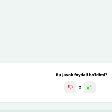
’liq izohingiz
Jo'nating
Bu javob foydali bo’ldimi?
2