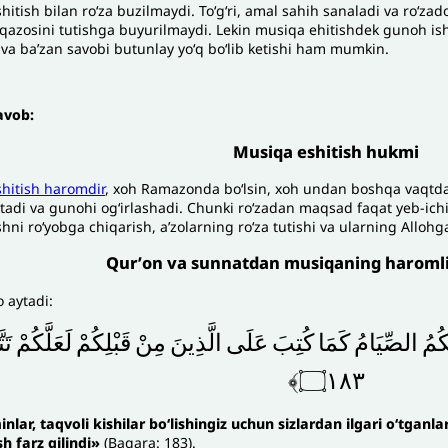
itish bilan roʻza buzilmaydi. Toʻgʻri, amal sahih sanaladi va roʻzad
 qazosini tutishga buyurilmaydi. Lekin musiqa ehitishdek gunoh ish
va baʼzan savobi butunlay yoʻq boʻlib ketishi ham mumkin.
javob:
Musiqa eshitish hukmi
hitish haromdir
, xoh Ramazonda boʻlsin, xoh undan boshqa vaqtd
tadi va gunohi ogʻirlashadi. Chunki roʻzadan maqsad faqat yeb-ichis
shni roʻyobga chiqarish, aʼzolarning roʻza tutishi va ularning Allohga 
Qurʼon va sunnatdan musiqaning haromlig
o aytadi:
كُمُ
الصِّيَامُ
كَمَا
كُتِبَ
عَلَى
الَّذِينَ
مِنْ
قَبْلِكُمْ
لَعَلَّكُمْ
تَت
۝١٨٣﴾
nlar, taqvoli kishilar boʻlishingiz uchun sizlardan ilgari oʻtganl
sh farz qilindi»
(Baqara: 183).