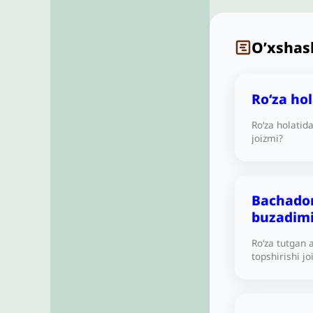
O’xshas
Ro‘za ho
Ro‘za holatid
joizmi?
Bachadon
buzadimi
Ro‘za tutgan
topshirishi jo