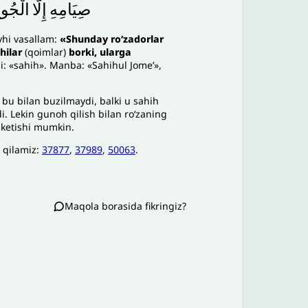
صِيَامِهِ
إِلَّا
الْجُ،
yhi vasallam:
«Shunday roʻzadorlar
chilar
(qoimlar)
borki, ularga
: «sahih». Manba: «Sahihul Jomeʼ»,
 bu bilan buzilmaydi, balki u sahih
i. Lekin gunoh qilish bilan roʻzaning
 ketishi mumkin.
 qilamiz:
37877
,
37989
,
50063
.
Maqola borasida fikringiz?