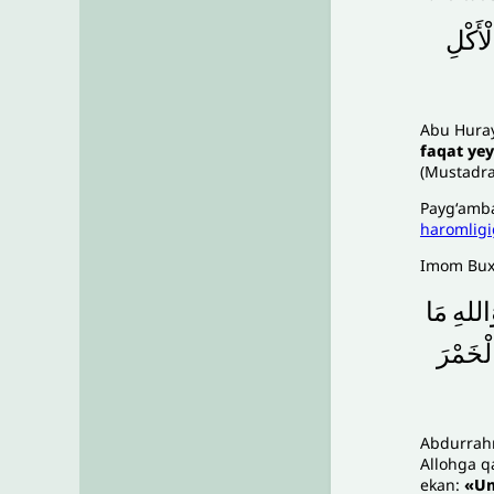
لْأَكْلِ
Abu Huray
faqat yey
(Mustadra
Paygʻamba
haromlig
Imom Buxo
اللهِ
مَا
لْخَمْرَ
Abdurrahm
Allohga q
ekan:
«Um