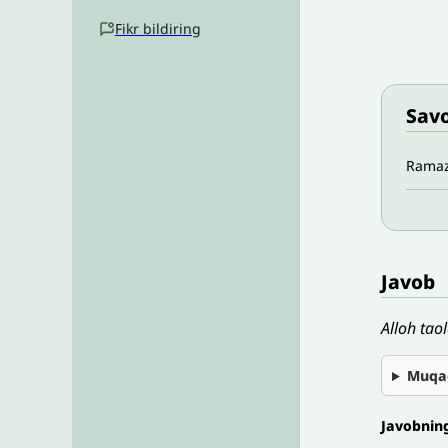
Fikr bildiring
Savo
Ramazo
Javob
Alloh tao
Muqa
Javobnin