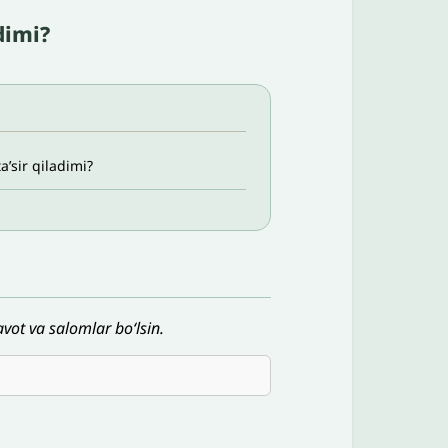
dimi?
ʼsir qiladimi?
vot va salomlar bo‘lsin.