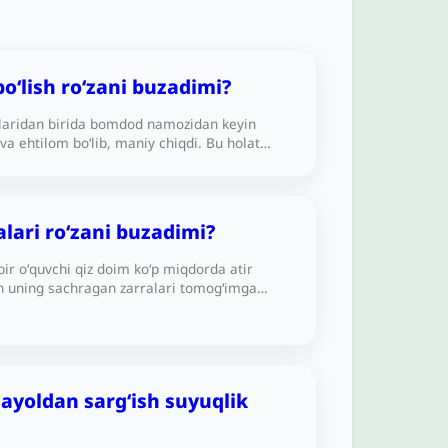
o‘lish ro‘zani buzadimi?
aridan birida bomdod namozidan keyin
va ehtilom bo‘lib, maniy chiqdi. Bu holat
atimdan tashqarida yuz berdi. Agar o‘sha
davom ettirib, kunni ro‘zador holatda
o‘zam qabul bo‘ladimi?Ikkinchi savol: Bu
ar iblisdandir, lekin u Ramazonda zanjirband
alari ro‘zani buzadimi?
unda qanday qilib ehtilom bo‘ldim)?
r oʻquvchi qiz doim ko‘p miqdorda atir
n uning sachragan zarralari tomog‘imga
ganini his qilaman. Bu ro‘zamni buzadimi
 ayoldan sargʻish suyuqlik