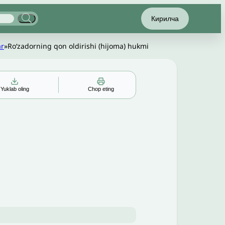
Кирилча
ar
»
Roʻzadorning qon oldirishi (hijoma) hukmi
Yuklab oling
Chop eting
▲
▼
╳