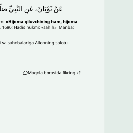
عَنْ
ثَوْبَانَ،
عَنِ
النَّبِيِّ
صَلَ
am:
«Hijoma qiluvchining ham, hijoma
a, 1680; Hadis hukmi: «sahih». Manba:
 va sahobalariga Allohning salotu
Maqola borasida fikringiz?