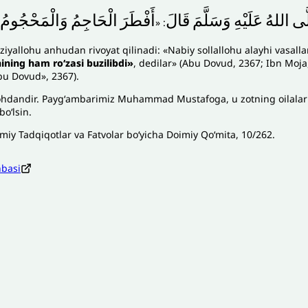
ّى
اللهُ
عَلَيْهِ
وَسَلَّمَ
قَالَ
أَفْطَرَ
الْحَاجِمُ
وَالْمَحْجُومُ
: «
ziyallohu anhudan rivoyat qilinadi: «Nabiy sollallohu alayhi vasall
hining ham roʻzasi buzilibdi»
, dedilar» (Abu Dovud, 2367; Ibn Moj
bu Dovud», 2367).
lohdandir. Paygʻambarimiz Muhammad Mustafoga, u zotning oilalari
boʻlsin.
lmiy Tadqiqotlar va Fatvolar boʻyicha Doimiy Qoʻmita, 10/262.
nbasi
zoh sababi
*
Email
*