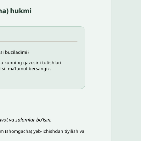
oma) hukmi
si buziladimi?
ha kunning qazosini tutishlari
afsil maʼlumot bersangiz.
vot va salomlar bo‘lsin.
ham (shomgacha) yeb-ichishdan tiyilish va