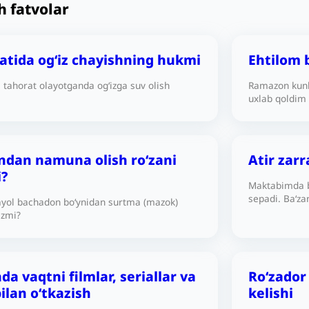
h fatvolar
latida og‘iz chayishning hukmi
Ehtilom b
a tahorat olayotganda og‘izga suv olish
Ramazon kunl
uxlab qoldim 
mening nazor
kuni ro‘zani 
yakunlasam, r
turdagi tushl
dan namuna olish ro‘zani
Atir zarr
qilingan-ku (
?
Maktabimda bi
sepadi. Baʻza
 ayol bachadon bo‘ynidan surtma (mazok)
yetib borayot
izmi?
yoki yo‘qmi?
a vaqtni filmlar, seriallar va
Roʻzador
bilan o‘tkazish
kelishi