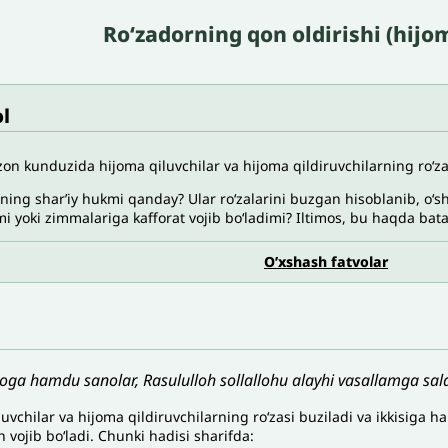
Roʻzadorning qon oldirishi (hij
l
n kunduzida hijoma qiluvchilar va hijoma qildiruvchilarning roʻza
ning sharʼiy hukmi qanday? Ular roʻzalarini buzgan hisoblanib, oʻs
i yoki zimmalariga kafforat vojib boʻladimi? Iltimos, bu haqda bat
O’xshash fatvolar
loga hamdu sanolar, Rasululloh sollallohu alayhi vasallamga sala
uvchilar va hijoma qildiruvchilarning roʻzasi buziladi va ikkisiga 
h vojib boʻladi. Chunki hadisi sharifda: