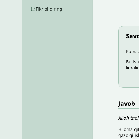
Fikr bildiring
Savo
Ramazo
Bu ish
kerakm
Javob
Alloh tao
Hijoma qil
qazo qilis