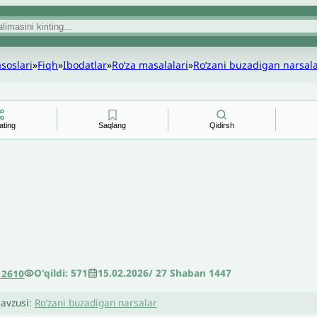
asoslari
»
Fiqh
»
Ibodatlar
»
Roʻza masalalari
»
Roʻzani buzadigan narsal
ating
Saqlang
Qidirsh
O'qildi: 571
15.02.2026
/
27 Shaban 1447
12610
avzusi:
Roʻzani buzadigan narsalar