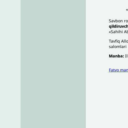
»
Savbon ro
qildiruvc
«Sahihi A
Tavfiq Al
salomlari 
Manba:
I
Fatvo ma
I