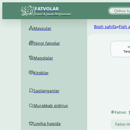
FATVOLAR
Savol & Javob Platformasi
Bosh sahifa
»
Fiqh 
Mavzular
Yangi fatvolar
Tarq
Maqolalar
Kitoblar
Saqlanganlar
Murakkab qidiruv
Fatvo:
Loyiha haqida
Fatvo m