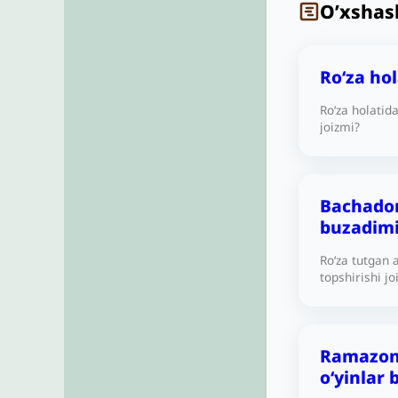
O’xshas
Ro‘za ho
Ro‘za holatid
joizmi?
Bachadon
buzadimi
Ro‘za tutgan
topshirishi jo
Ramazond
o‘yinlar 