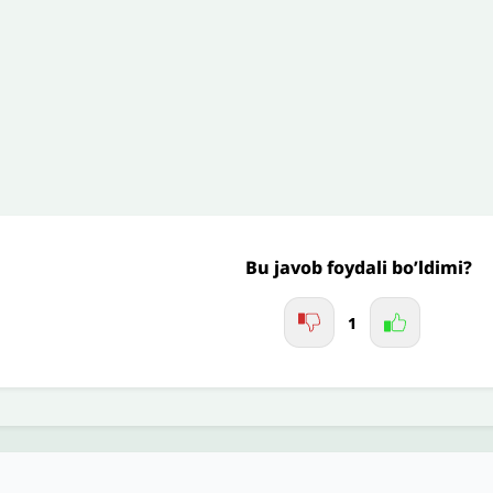
’liq izohingiz
Jo'nating
Bu javob foydali bo’ldimi?
1