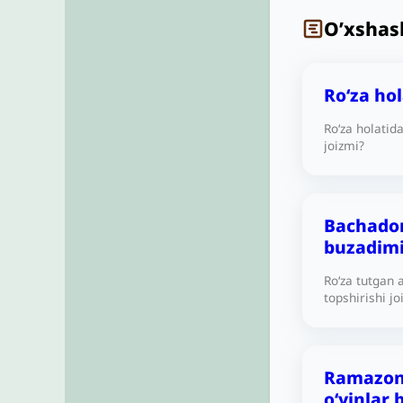
O’xshas
Ro‘za ho
Ro‘za holatid
joizmi?
Bachadon
buzadimi
Ro‘za tutgan
topshirishi jo
Ramazond
o‘yinlar 