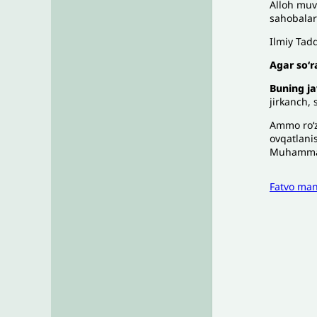
Alloh muv
sahobalari
Ilmiy Tadq
Agar soʻr
Buning ja
jirkanch,
Ammo roʻz
ovqatlani
Muhammad 
Fatvo ma
I