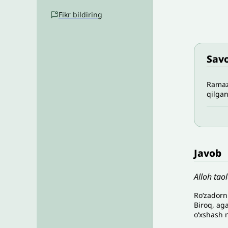
Fikr bildiring
Savo
Ramazo
qilga
Javob
Alloh tao
Roʻzadorn
Biroq, ag
oʻxshash 