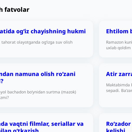
h fatvolar
latida og‘iz chayishning hukmi
Ehtilom b
a tahorat olayotganda og‘izga suv olish
Ramazon kunl
uxlab qoldim 
mening nazor
kuni ro‘zani 
yakunlasam, r
turdagi tushl
dan namuna olish ro‘zani
Atir zarr
qilingan-ku (
?
Maktabimda bi
sepadi. Baʻza
 ayol bachadon bo‘ynidan surtma (mazok)
yetib borayot
izmi?
yoki yo‘qmi?
a vaqtni filmlar, seriallar va
Roʻzador
bilan o‘tkazish
kelishi