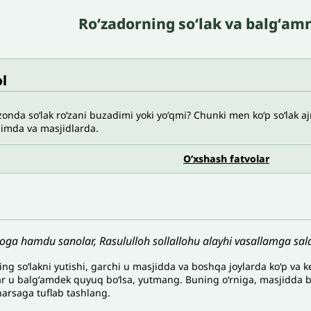
Roʻzadorning soʻlak va balgʻamn
l
nda soʻlak roʻzani buzadimi yoki yoʻqmi? Chunki men koʻp soʻlak aj
nimda va masjidlarda.
O’xshash fatvolar
loga hamdu sanolar, Rasululloh sollallohu alayhi vasallamga sala
ing soʻlakni yutishi, garchi u masjidda va boshqa joylarda koʻp va 
ar u balgʻamdek quyuq boʻlsa, yutmang. Buning oʻrniga, masjidda b
narsaga tuflab tashlang.