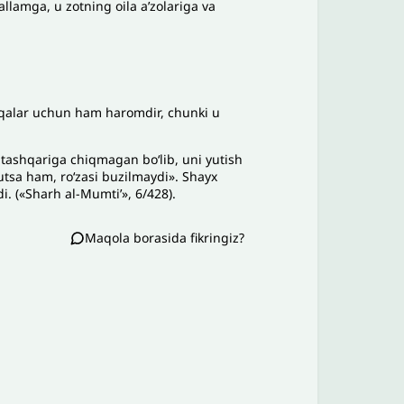
lamga, u zotning oila aʼzolariga va
hqalar uchun ham haromdir, chunki u
 tashqariga chiqmagan boʻlib, uni yutish
utsa ham, roʻzasi buzilmaydi». Shayx
. («Sharh al-Mumtiʼ», 6/428).
Maqola borasida fikringiz?