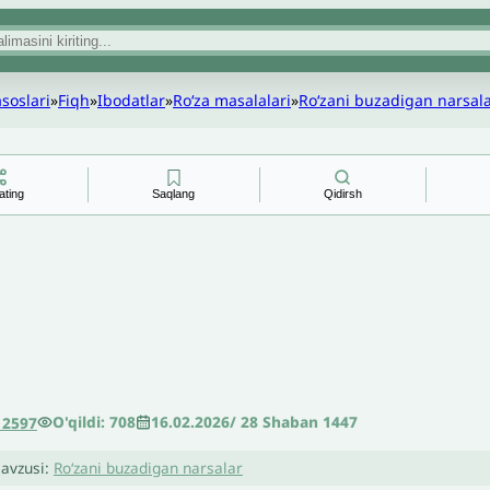
asoslari
»
Fiqh
»
Ibodatlar
»
Roʻza masalalari
»
Roʻzani buzadigan narsal
ating
Saqlang
Qidirsh
O'qildi: 708
16.02.2026
/
28 Shaban 1447
12597
avzusi:
Roʻzani buzadigan narsalar