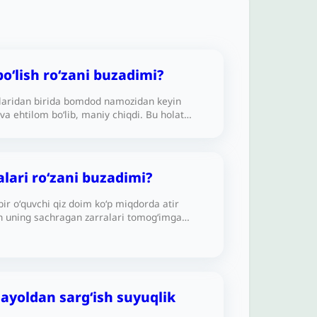
o‘lish ro‘zani buzadimi?
aridan birida bomdod namozidan keyin
va ehtilom bo‘lib, maniy chiqdi. Bu holat
atimdan tashqarida yuz berdi. Agar o‘sha
davom ettirib, kunni ro‘zador holatda
o‘zam qabul bo‘ladimi?Ikkinchi savol: Bu
ar iblisdandir, lekin u Ramazonda zanjirband
alari ro‘zani buzadimi?
unda qanday qilib ehtilom bo‘ldim)?
r oʻquvchi qiz doim ko‘p miqdorda atir
n uning sachragan zarralari tomog‘imga
ganini his qilaman. Bu ro‘zamni buzadimi
 ayoldan sargʻish suyuqlik