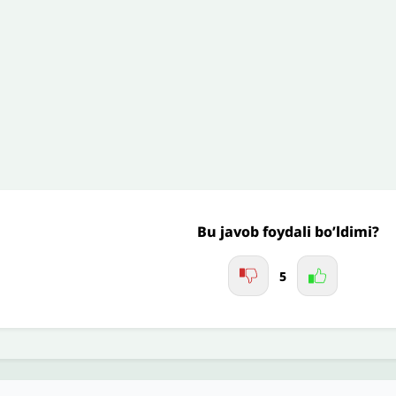
’liq izohingiz
Jo'nating
Bu javob foydali bo’ldimi?
5