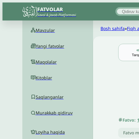
FATVOLAR
Savol & Javob Platformasi
Bosh sahifa
»
Fiqh 
Mavzular
Yangi fatvolar
Tarq
Maqolalar
Kitoblar
Saqlanganlar
Murakkab qidiruv
Fatvo:
Loyiha haqida
Fatvo m