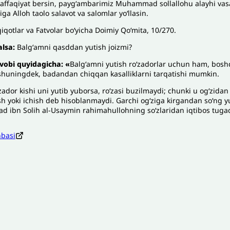
affaqiyat bersin, paygʻambarimiz Muhammad sollallohu alayhi vasal
ga Alloh taolo salavot va salomlar yoʻllasin.
iqotlar va Fatvolar boʻyicha Doimiy Qoʻmita, 10/270.
alsa:
Balgʻamni qasddan yutish joizmi?
vobi quyidagicha: «
Balgʻamni yutish roʻzadorlar uchun ham, bos
 shuningdek, badandan chiqqan kasalliklarni tarqatishi mumkin.
ador kishi uni yutib yuborsa, roʻzasi buzilmaydi; chunki u ogʻzidan
sh yoki ichish deb hisoblanmaydi. Garchi ogʻziga kirgandan soʻng y
ibn Solih al-Usaymin rahimahullohning soʻzlaridan iqtibos tugadi
nbasi
zoh sababi
*
Email
*