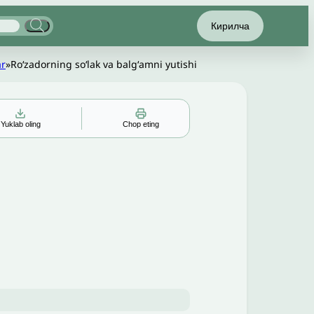
Кирилча
ar
»
Roʻzadorning soʻlak va balgʻamni yutishi
Yuklab oling
Chop eting
▲
▼
╳