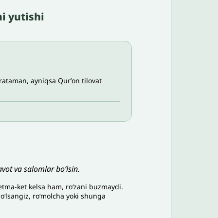
i yutishi
rataman, ayniqsa Qurʼon tilovat
vot va salomlar bo‘lsin.
ketma-ket kelsa ham, roʻzani buzmaydi.
oʻlsangiz, roʻmolcha yoki shunga