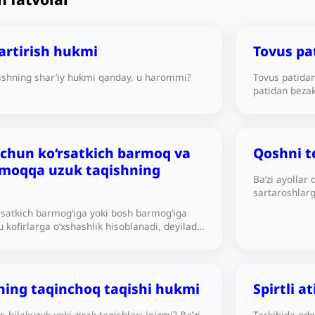
qartirish hukmi
Tovus pa
rishning shar’iy hukmi qanday, u harommi?
Tovus patida
patidan beza
o‘qishning h
uchun ko‘rsatkich barmoq va
Qoshni te
moqqa uzuk taqishning
Ba’zi ayollar 
sartaroshlarg
sochlarining 
rsatkich barmog‘iga yoki bosh barmog‘iga
qanday?
 kofirlarga o‘xshashlik hisoblanadi, deyiladi.
a bu masalani tushuntirib bering.
ning taqinchoq taqishi hukmi
Spirtli a
r, bilakuzuk yoki zirak taqishlari joizmi? Ba’zi
Tarkibida odek