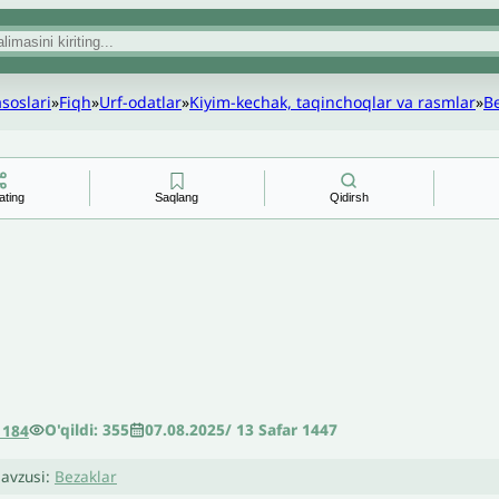
asoslari
»
Fiqh
»
Urf-odatlar
»
Kiyim-kechak, taqinchoqlar va rasmlar
»
B
ating
Saqlang
Qidirsh
O'qildi: 355
07.08.2025
/
13 Safar 1447
1184
avzusi:
Bezaklar