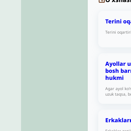
Terini o
Terini oqarti
Ayollar 
bosh bar
hukmi
Agar ayol ko‘
uzuk taqsa, bu
Iltimos, bizg
Erkaklar
Erkaklar zanji