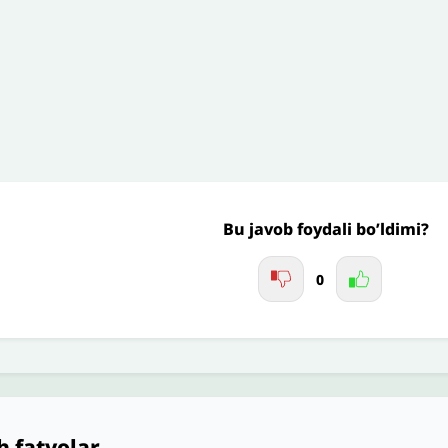
Jo'nating
Bu javob foydali bo’ldimi?
0
h fatvolar