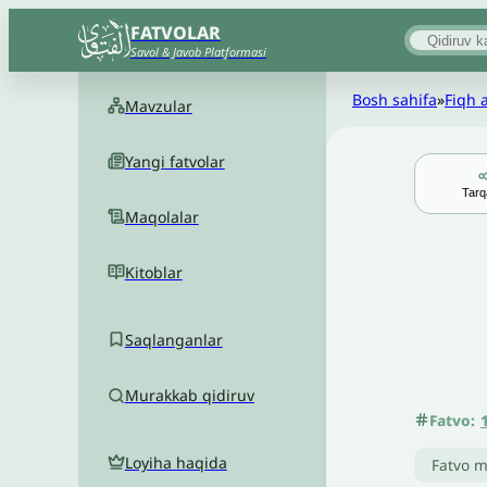
FATVOLAR
Savol & Javob Platformasi
Bosh sahifa
»
Fiqh 
Mavzular
Yangi fatvolar
Tarq
Maqolalar
Kitoblar
Saqlanganlar
Murakkab qidiruv
Fatvo:
Loyiha haqida
Fatvo m