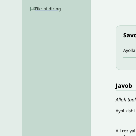
Fikr bildiring
Savo
Ayolla
Javob
Alloh tao
Ayol kishi
Ali roziya