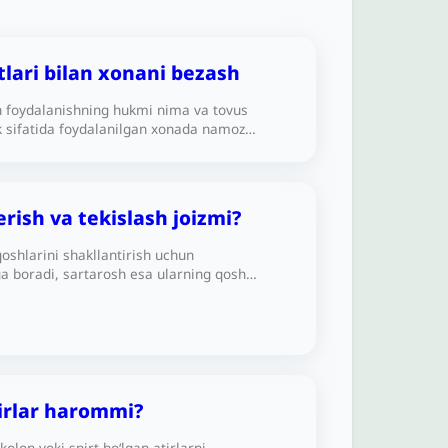
tlari bilan xonani bezash
n foydalanishning hukmi nima va tovus
k sifatida foydalanilgan xonada namoz
ukmi qanday?
rish va tekislash joizmi?
qoshlarini shakllantirish uchun
a boradi, sartarosh esa ularning qosh
bir qismini qirqadi yoki qiradi. Buning hukmi
tirlar harommi?
olon yoki spirt bo‘lgan atirlarni