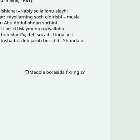
solihiyn», 1641).
ishicha: «Nabiy sollallohu alayhi
ar: «Ayollarning soch oldirishi – musla
Men Abu Abdullohdan sochini
. Ular: «U Maymuna roziyallohu
hun oladi?», deb soʻradi. Unga: « U
 tushadi», deb javob berishdi. Shunda u:
Maqola borasida fikringiz?