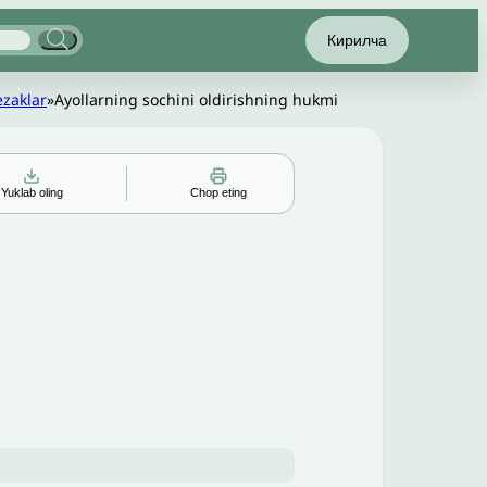
Кирилча
ezaklar
»
Ayollarning sochini oldirishning hukmi
Yuklab oling
Chop eting
▲
▼
╳