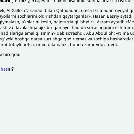
nlar
»
(Termiziy, 914; Hadis hukmi: «sahih». Manba: «Taxriji riyozus 
, Al-Xallol o‘z sanadi bilan Qatodadan, u esa Ikrimadan rivoyat qil
yollarni sochlarini oldirishdan qaytarganlar». Hasan Basriy aytadil
 qiymalash, a’zolarini kesib, pajmurda qilish)dir». Asram aytadi: «
lash va davolashga ojiz boʻlgan ayol haqida so‘rashganini eshitdim
hadislariga amal qilsinmi?» deb so‘rashdi. Abu Abdulloh: «Nima uc
og‘ yoki boshqa narsa surtishga qodir emas va sochiga hasharotlar
rat tufayli bo‘lsa, umid qilamanki, bunda zarar yo‘q», dedi.
vchiroqdir.
nbasi
zoh sababi
*
Email
*
’liq izohingiz