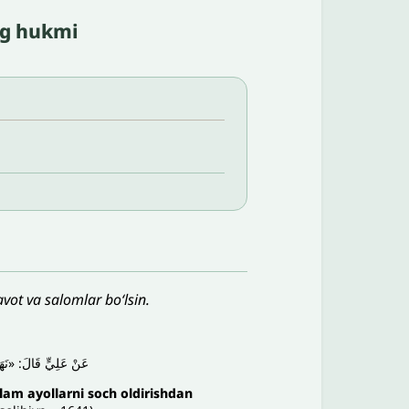
ng hukmi
vot va salomlar bo‘lsin.
عَنْ ‌عَلِيٍّ قَالَ: «ن».
llam ayollarni soch oldirishdan