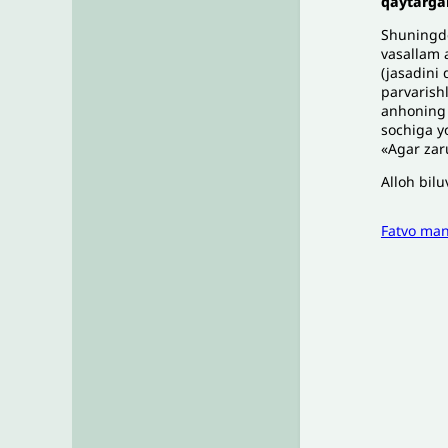
qaytarga
Shuningdek
vasallam a
(jasadini
parvarish
anhoning 
sochiga y
«Agar zaru
Alloh bilu
Fatvo ma
I
To