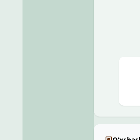
O’xshas