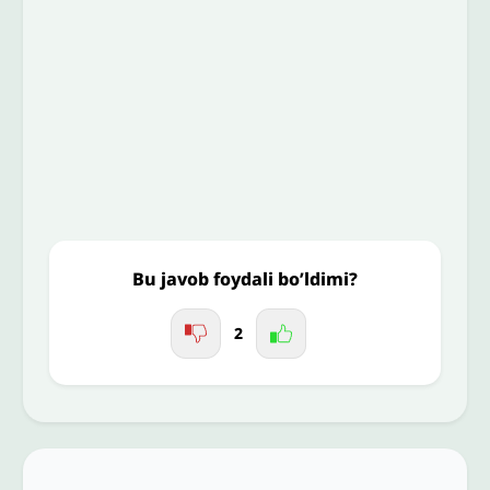
To’liq izohingiz
Jo'nating
Bu javob foydali bo’ldimi?
2