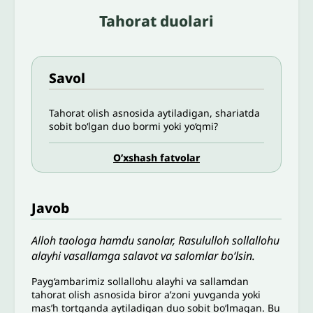
Tahorat duolari
Savol
Tahorat olish asnosida aytiladigan, shariatda
sobit bo‘lgan duo bormi yoki yo‘qmi?
O’xshash fatvolar
Javob
Alloh taologa hamdu sanolar, Rasululloh sollallohu
alayhi vasallamga salavot va salomlar bo‘lsin.
Payg‘ambarimiz sollallohu alayhi va sallamdan
tahorat olish asnosida biror a’zoni yuvganda yoki
mas’h tortganda aytiladigan duo sobit bo‘lmagan. Bu