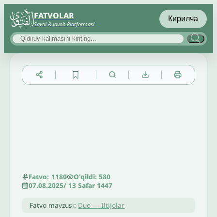
FATVOLAR
Кирилча
Savol & Javob Platformasi
▲
▼
╳
O'qildi: 580
Fatvo:
1180
07.08.2025
/
13 Safar 1447
Fatvo mavzusi:
Duo — Iltijolar