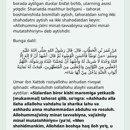
borada aytilgan duolar bid’at bo‘lib, ularning asosi
yo‘qdir. Shariatda mashhur bo‘lgani – tahorat
boshlanishida bismillah aytish, tahoratdan so‘ng ikki
shahodatni aytish va ikki shahodatdan keyin:
«Allohumma-j’alni minat-tavvabiyna vaj’alni minal-
mutatohhiriyn» deb aytishdir.
Bunga dalil:
عَنْ ‌عُمَرَ بْنِ الْخَطَّابِ، قَالَ: قَالَ رَسُولُ اللهِ صَلَّى اللهُ عَلَيْهِ
وَسَلَّمَ: «مَنْ تَوَضَّأَ فَأَحْسَنَ الْوُضُوءَ ثُمَّ قَالَ: أَشْهَدُ أَنْ لَا إِلَهَ إِلَّا
اللهُ وَحْدَهُ لَا شَرِيكَ لَهُ وَأَشْهَدُ أَنَّ مُحَمَّدًا عَبْدُهُ وَرَسُولُهُ، اللَّهُمَّ
اجْعَلْنِي مِنَ التَّوَّابِينَ وَاجْعَلْنِي مِنَ الْمُتَطَهِّرِينَ، فُتِحَتْ لَهُ ثَمَانِيَةُ
أَبْوَابِ الْجَنَّةِ يَدْخُلُ مِنْ أَيِّهَا شَاءَ».
Umar ibn Xattob roziyallohu anhudan rivoyat
qilinadi: «Rasululloh sollallohu alayhi vasallam
aytdilar:
«Sizlardan biror kishi maromiga yetkazib
[mukammal] tahorat qilib, so‘ngra: «Ashhadu alla
ilaha allallohu vahdahu la sharika lahu va
ashhadu anna muhammadan abduhu va rosuluh.
Allohummaj’alniy minat tavvabiyna, vaj’alniiy
minal mutatohhiriyn» (ya’ni, «Men
shohidmankim, Allohdan boshqa haq iloh yo‘q, u