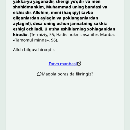
yakka-yu yagonadir, sherigi yo‘qdir va men
shohidmankim, Muhammad uning bandasi va
elchisidir. Allohim, meni (haqiqiy) tavba
qilganlardan aylagin va poklanganlardan
aylagin!), desa uning uchun jannatning sakkiz
eshigi ochiladi. U o‘sha eshiklarning xohlaganidan
kiradi»
. (Termiziy, 55; Hadis hukmi: «sahih». Manba:
«Tamomul minna», 96).
Alloh bilguvchiroqdir.
Fatvo manbasi
Maqola borasida fikringiz?
Izoh sababi
*
Email
*