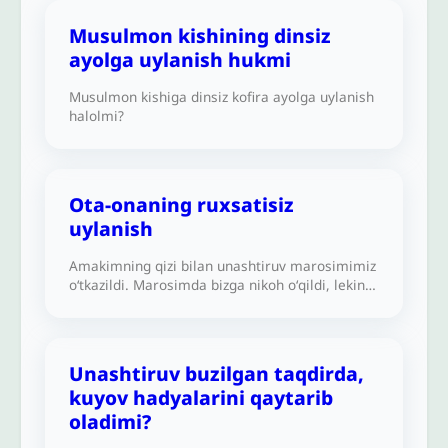
Musulmon kishining dinsiz
ayolga uylanish hukmi
Musulmon kishiga dinsiz kofira ayolga uylanish
halolmi?
Ota-onaning ruxsatisiz
uylanish
Amakimning qizi bilan unashtiruv marosimimiz
oʻtkazildi. Marosimda bizga nikoh oʻqildi, lekin
to‘yimizni keyinroq o‘tkazishga kelishdik. Soʻng
men Amerika Qo‘shma Shtatlariga kelib, ota-
onamga aytmasdan boshqa bir muslima qizga
uylandim. Turmush qurganimizga to‘rt oy
Unashtiruv buzilgan taqdirda,
bo‘lganda bu haqda ota-onamga aytdim. Lekin
kuyov hadyalarini qaytarib
ular xafa bo‘lishdi va xotinimni taloq qilib,
amakimning qiziga uylanishimni talab qilishdi.
oladimi?
Birozdan keyin esa ular xotinimni taloq qilish-