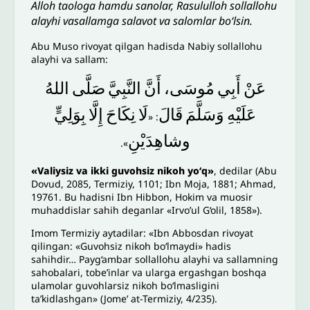
Alloh taologa hamdu sanolar, Rasululloh sollallohu
alayhi vasallamga salavot va salomlar bo‘lsin.
Abu Muso rivoyat qilgan hadisda Nabiy sollallohu
alayhi va sallam:
عَنْ
أَبِي
مُوسَى،
أَنَّ
النَّبِيَّ
صَلَّى
اللهُ
عَلَيْهِ
وَسَلَّمَ
قَالَ
لَا
نِكَاحَ
إِلَّا
بِوَلِيٍّ
: «
وشاهِدَيْنِ
».
«Valiysiz va ikki guvohsiz nikoh yoʻq»
, dedilar (Abu
Dovud, 2085, Termiziy, 1101; Ibn Moja, 1881; Ahmad,
19761. Bu hadisni Ibn Hibbon, Hokim va muosir
muhaddislar sahih deganlar «Irvo’ul G‘olil, 1858»).
Imom Termiziy aytadilar: «Ibn Abbosdan rivoyat
qilingan: «Guvohsiz nikoh bo‘lmaydi» hadis
sahihdir… Payg‘ambar sollallohu alayhi va sallamning
sahobalari, tobe’inlar va ularga ergashgan boshqa
ulamolar guvohlarsiz nikoh bo‘lmasligini
ta’kidlashgan» (Jome’ at-Termiziy, 4/235).