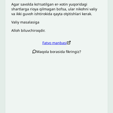
Agar savolda ko‘rsatilgan er-xotin yuqoridagi
shartlarga rioya qilmagan bo‘lsa, ular nikohni valiy
va ikki guvoh ishtirokida qayta o‘qitishlari kerak.
Valiy masalasiga
Alloh biluvchiroqdir.
Fatvo manbasi
Maqola borasida fikringiz?
Izoh sababi
*
Email
*