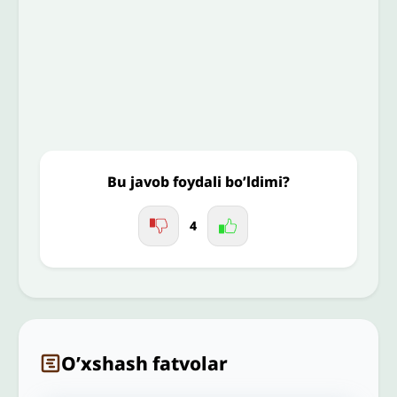
To’liq izohingiz
Jo'nating
Bu javob foydali bo’ldimi?
4
O’xshash fatvolar