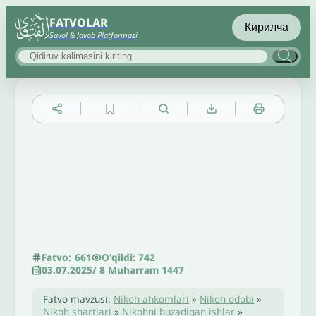
FATVOLAR
Кирилча
Savol & Javob Platformasi
▲
▼
╳
O'qildi: 742
Fatvo:
661
03.07.2025
/
8 Muharram 1447
Fatvo mavzusi:
Nikoh ahkomlari
»
Nikoh odobi
»
Nikoh shartlari
»
Nikohni buzadigan ishlar
»