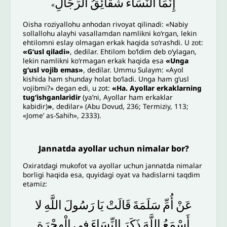
إِنَّمَا
النِّسَاءُ
شَقَائِقُ
الرِّجَالِ
»
Oisha roziyallohu anhodan rivoyat qilinadi: «Nabiy
sollallohu alayhi vasallamdan namlikni ko‘rgan, lekin
ehtilomni eslay olmagan erkak haqida so‘rashdi. U zot:
«Gʻusl qiladi»
, dedilar. Ehtilom bo‘ldim deb o‘ylagan,
lekin namlikni ko‘rmagan erkak haqida esa
«Unga
g‘usl vojib emas»
, dedilar. Ummu Sulaym: «Ayol
kishida ham shunday holat bo‘ladi. Unga ham g‘usl
vojibmi?» degan edi, u zot:
«Ha. Ayollar erkaklarning
tugʻishganlaridir
(ya’ni, Ayollar ham erkaklar
kabidir)
»
, dedilar» (Abu Dovud, 236; Termiziy, 113;
«Jome’ as-Sahih», 2333).
Jannatda ayollar uchun nimalar bor?
Oxiratdagi mukofot va ayollar uchun jannatda nimalar
borligi haqida esa, quyidagi oyat va hadislarni taqdim
etamiz:
عَنْ
أُمِّ
سَلَمَةَ
قَالَتْ
يَا
رَسُولَ
اللَّهِ
لا
أَسْمَعُ
اللَّهَ
ذَكَرَ
النِّسَاءَ
فِي
الْهِجْرَةِ