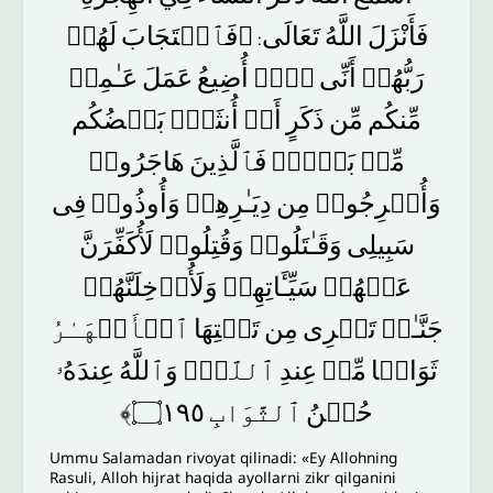
فَأَنْزَلَ
اللَّهُ
تَعَالَى
﴿فَٱسۡتَجَابَ
لَهُمۡ
:
رَبُّهُمۡ
أَنِّی
لَاۤ
أُضِیعُ
عَمَلَ
عَـٰمِلࣲ
مِّنكُم
مِّن
ذَكَرٍ
أَوۡ
أُنثَىٰۖ
بَعۡضُكُم
مِّنۢ
بَعۡضࣲۖ
فَٱلَّذِینَ
هَاجَرُوا۟
وَأُخۡرِجُوا۟
مِن
دِیَـٰرِهِمۡ
وَأُوذُوا۟
فِی
سَبِیلِی
وَقَـٰتَلُوا۟
وَقُتِلُوا۟
لَأُكَفِّرَنَّ
عَنۡهُمۡ
سَیِّـَٔاتِهِمۡ
وَلَأُدۡخِلَنَّهُمۡ
جَنَّـٰتࣲ
تَجۡرِی
مِن
تَحۡتِهَا
ٱلۡأَنۡهَـٰرُ
ثَوَابࣰا
مِّنۡ
عِندِ
ٱللَّهِۚ
وَٱللَّهُ
عِندَهُۥ
۝١٩٥﴾
ٱلثَّوَابِ
حُسۡنُ
Ummu Salamadan rivoyat qilinadi: «Ey Allohning
Rasuli, Alloh hijrat haqida ayollarni zikr qilganini