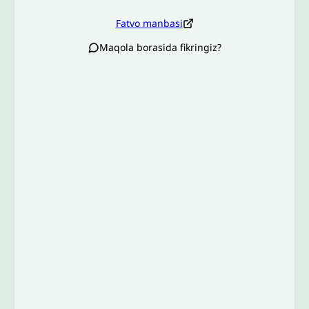
Fatvo manbasi
Maqola borasida fikringiz?
Izoh sababi
*
Email
*
To’liq izohingiz