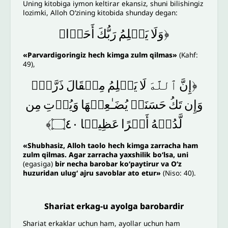
Uning kitobiga iymon keltirar ekansiz, shuni bilishingiz
lozimki, Alloh O‘zining kitobida shunday degan:
﴿وَلَا
یَظۡلِمُ
رَبُّكَ
أَحَدࣰا﴾
«Parvardigoringiz hech kimga zulm qilmas»
(Kahf:
49),
﴿إِنَّ
ٱللَّهَ
لَا
یَظۡلِمُ
مِثۡقَالَ
ذَرَّةࣲۖ
وَإِن
تَكُ
حَسَنَةࣰ
یُضَـٰعِفۡهَا
وَیُؤۡتِ
مِن
۝٤٠﴾
عَظِیمࣰا
أَجۡرًا
لَّدُنۡهُ
«
Shubhasiz, Alloh taolo hech kimga zarracha ham
zulm qilmas. Agar zarracha yaxshilik bo‘lsa, uni
(egasiga)
bir necha barobar ko‘paytirur va O‘z
huzuridan ulug‘ ajru savoblar ato etur»
(Niso: 40).
Shariat erkag-u ayolga barobardir
Shariat erkaklar uchun ham, ayollar uchun ham