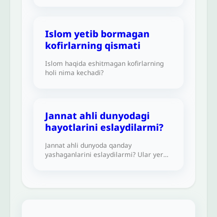
aytgani uchun bu savolni beryapman.
Islom yetib bormagan
kofirlarning qismati
Islom haqida eshitmagan kofirlarning
holi nima kechadi?
Jannat ahli dunyodagi
hayotlarini eslaydilarmi?
Jannat ahli dunyoda qanday
yashaganlarini eslaydilarmi? Ular yer
yuzida orzu qilgan narsalarini jannatda
ham istaydilarmi?