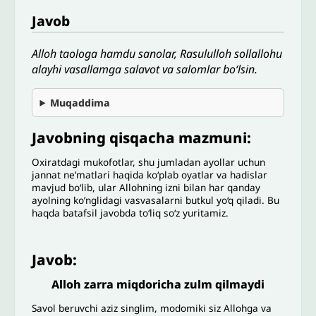
Javob
Alloh taologa hamdu sanolar, Rasululloh sollallohu
alayhi vasallamga salavot va salomlar bo‘lsin.
Muqaddima
Javobning qisqacha mazmuni:
Oxiratdagi mukofotlar, shu jumladan ayollar uchun
jannat ne’matlari haqida ko‘plab oyatlar va hadislar
mavjud bo‘lib, ular Allohning izni bilan har qanday
ayolning ko’nglidagi vasvasalarni butkul yo‘q qiladi. Bu
haqda batafsil javobda toʻliq soʻz yuritamiz.
Javob:
Alloh zarra miqdoricha zulm qilmaydi
Savol beruvchi aziz singlim, modomiki siz Allohga va