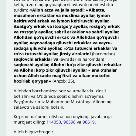
kelib, u zotning quyidagilarni aytayotganini eshitib
turdim:
«Alloh azza va jalla aytadi: «Albatta,
musulmon erkaklar va muslima ayollar, iymon
keltiruvchi erkak va iymon keltiruvchi ayollar,
itoatgoʻy erkak va itoatgoʻy ayollar, rostgoʻy erkak
va rostgoʻy ayollar, sabrli erkaklar va sabrli ayollar,
Allohdan qo‘rquvchi erkak va Allohdan qo‘rquvchi
ayollar, xayr-sadaqa qiluvchi erkaklar va xayru-
sadaqa qiluvchi ayollar, ro‘za tutuvchi erkaklar va
ro‘za tutuvchi ayollar, jinsiy a’zolarini
(haromdan)
saqlovchi erkaklar va
(avratlarini haromdan)
saqlovchi ayollar, Allohni ko‘p zikr qiluvchi erkaklar
va Allohni ko‘p zikr qiluvchi ayollar – ana o‘shalar
uchun Alloh taolo mag‘firat va ulkan mukofot
hozirlab qo‘ygan»
(Ahzob: 35).
Allohdan barchamizga so‘z va amallarda ixlosli
bo’lishni va Oʻz dinida sobit qilishini so‘raymiz.
Payg‘ambarimiz Muhammad Mustafoga Allohning
salavoti va salomi bo‘lsin.
Ko‘proq ma’lumot olish uchun quyidagi javoblarga
murojaat qiling:
114050
,
96598
va
96619
.
Alloh bilguvchroqdir.