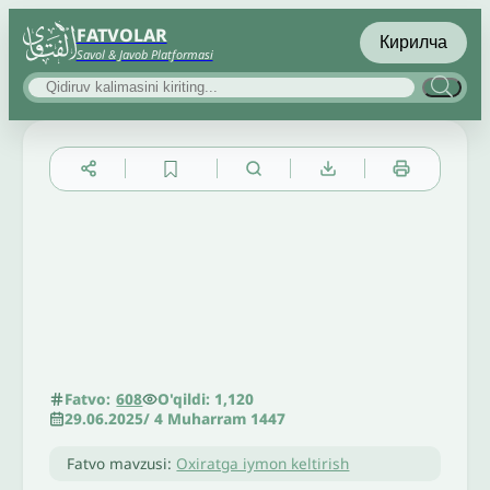
FATVOLAR
Кирилча
Savol & Javob Platformasi
▲
▼
╳
O'qildi: 1,120
Fatvo:
608
29.06.2025
/
4 Muharram 1447
Fatvo mavzusi:
Oxiratga iymon keltirish