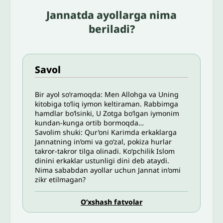
Jannatda ayollarga nima
beriladi?
Savol
Bir ayol soʻramoqda: Men Allohga va Uning
kitobiga to‘liq iymon keltiraman. Rabbimga
hamdlar bo‘lsinki, U Zotga bo‘lgan iymonim
kundan-kunga ortib bormoqda…
Savolim shuki: Qur’oni Karimda erkaklarga
Jannatning in’omi va go‘zal, pokiza hurlar
takror-takror tilga olinadi. Ko‘pchilik Islom
dinini erkaklar ustunligi dini deb ataydi.
Nima sababdan ayollar uchun Jannat in’omi
zikr etilmagan?
O’xshash fatvolar