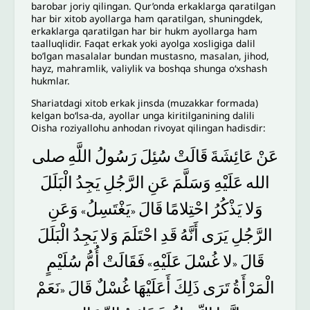
barobar joriy qilingan. Qur’onda erkaklarga qaratilgan
har bir xitob ayollarga ham qaratilgan, shuningdek,
erkaklarga qaratilgan har bir hukm ayollarga ham
taalluqlidir. Faqat erkak yoki ayolga xosligiga dalil
bo’lgan masalalar bundan mustasno, masalan, jihod,
hayz, mahramlik, valiylik va boshqa shunga o‘xshash
hukmlar.
Shariatdagi xitob erkak jinsda (muzakkar formada)
kelgan bo‘lsa-da, ayollar unga kiritilganining dalili
Oisha roziyallohu anhodan rivoyat qilingan hadisdir:
عَنْ
عَائِشَةَ
قَالَتْ
سُئِلَ
رَسُولُ
اللَّهِ
صلى
الله
عَلَيْهِ
وَسَلَّمَ
عَنِ
الرَّجُلِ
يَجِدُ
الْبَلَلَ
وَلا
يَذْكُرُ
احْتِلامًا
قَالَ
يَغْتَسِلُ
وَعَنِ
»
«
الرَّجُلِ
يَرَى
أَنَّهُ
قَدِ
احْتَلَمَ
وَلا
يَجِدُ
الْبَلَلَ
قَالَ
لا
غُسْلَ
عَلَيْهِ
فَقَالَتْ
أُمُّ
سُلَيْمٍ
»
«
الْمَرْأَةُ
تَرَى
ذَلِكَ
أَعَلَيْهَا
غُسْلٌ
قَالَ
نَعَمْ
«