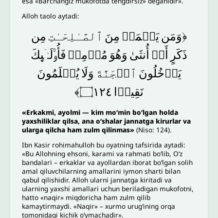
esa «Barchangiz mukofotda tengdirsiz» deganidir».
Alloh taolo aytadi:
﴿وَمَن
یَعۡمَلۡ
مِنَ
ٱلصَّـٰلِحَـٰتِ
مِن
ذَكَرٍ
أَوۡ
أُنثَىٰ
وَهُوَ
مُؤۡمِنࣱ
فَأُو۟لَـٰۤىِٕكَ
یَدۡخُلُونَ
ٱلۡجَنَّةَ
وَلَا
یُظۡلَمُونَ
۝١٢٤﴾
نَقِیرࣰا
«Erkakmi, ayolmi — kim mo‘min bo‘lgan holda
yaxshiliklar qilsa, ana o‘shalar jannatga kirurlar va
ularga qilcha ham zulm qilinmas»
(Niso: 124).
Ibn Kasir rohimahulloh bu oyatning tafsirida aytadi:
«Bu Allohning ehsoni, karami va rahmati bo‘lib, O‘z
bandalari – erkaklar va ayollardan iborat bo‘lgan solih
amal qiluvchilarning amallarini iymon sharti bilan
qabul qilishidir. Alloh ularni jannatga kiritadi va
ularning yaxshi amallari uchun beriladigan mukofotni,
hatto «naqir» miqdoricha ham zulm qilib
kamaytirmaydi. «Naqir» – xurmo urug‘ining orqa
tomonidagi kichik oʻymachadir».