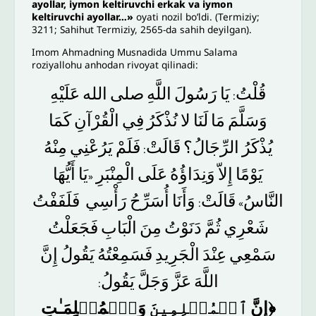
ayollar, iymon keltiruvchi erkak va iymon
keltiruvchi ayollar…»
oyati nozil bo’ldi. (Termiziy;
3211; Sahihut Termiziy, 2565-da sahih deyilgan).
Imom Ahmadning Musnadida Ummu Salama
roziyallohu anhodan rivoyat qilinadi:
قُلْتُ
يَا
رَسُولَ
اللَّهِ
صلى
الله
عَلَيْهِ
:
وَسَلَّمَ
مَا
لَنَا
لا
نُذْكَرُ
فِي
الْقُرْآنِ
كَمَا
يُذْكَرُ
الرِّجَالُ؟
قَالَتْ
فَلَمْ
يَرُعْنِي
مِنْهُ
:
يَوْمًا
إِلاّ
وَنِدَاؤُهُ
عَلَى
الْمِنْبَرِ
يَا
أَيُّهَا
«
النَّاسُ
قَالَتْ
وَأَنَا
أُسَرِّحُ
رَأْسِي
فَلَفَفْتُ
:
»
شَعْرِي
ثُمَّ
دَنَوْتُ
مِنَ
الْبَابِ
فَجَعَلْتُ
سَمْعِي
عِنْدَ
الْجَرِيدِ
فَسَمِعْتُهُ
يَقُولُ
إِنَّ
اللَّهَ
عَزَّ
وَجَلَّ
يَقُولُ
:
﴿إِنَّ
ٱلۡمُسۡلِمِینَ
وَٱلۡمُسۡلِمَـٰتِ