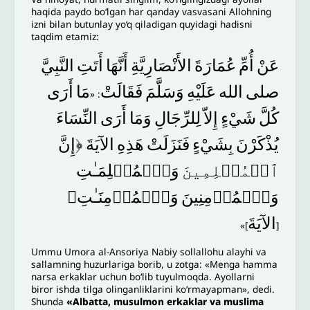
haqida paydo bo‘lgan har qanday vasvasani Allohning
izni bilan butunlay yo‘q qiladigan quyidagi hadisni
taqdim etamiz:
عَنْ
أُمِّ
عُمَارَةَ
الأَنْصَارِيَّةِ
أَنَّهَا
أَتَتِ
النَّبِيَّ
صلى
الله
عَلَيْهِ
وَسَلَّمَ
فَقَالَتْ
مَا
أَرَى
: «
كُلَّ
شَيْءٍ
إِلاّ
لِلرِّجَالِ
وَمَا
أَرَى
النِّسَاءَ
يُذْكَرْنَ
بِشَيْءٍ
فَنَزَلَتْ
هَذِهِ
الآيَةَ
﴿إِنَّ
ٱلۡمُسۡلِمِینَ
وَٱلۡمُسۡلِمَـٰتِ
وَٱلۡمُؤۡمِنِینَ
وَٱلۡمُؤۡمِنَـٰتِ﴾
الآيَةَ
]»
[
Ummu Umora al-Ansoriya Nabiy sollallohu alayhi va
sallamning huzurlariga borib, u zotga: «Menga hamma
narsa erkaklar uchun bo‘lib tuyulmoqda. Ayollarni
biror ishda tilga olinganliklarini koʻrmayapman», dedi.
Shunda
«Albatta, musulmon erkaklar va muslima