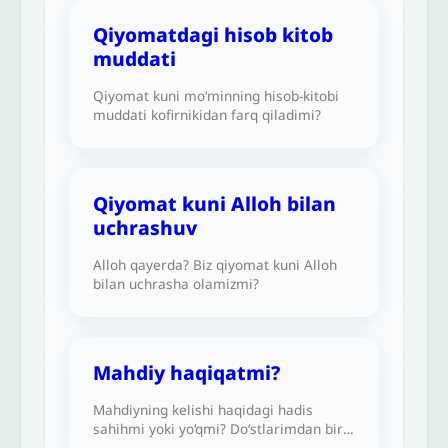
Qiyomatdagi hisob kitob
muddati
Qiyomat kuni mo‘minning hisob-kitobi
muddati kofirnikidan farq qiladimi?
Qiyomat kuni Alloh bilan
uchrashuv
Alloh qayerda? Biz qiyomat kuni Alloh
bilan uchrasha olamizmi?
Mahdiy haqiqatmi?
Mahdiyning kelishi haqidagi hadis
sahihmi yoki yo‘qmi? Do‘stlarimdan biri
bu hadis sahih emas, zaif ekanligini