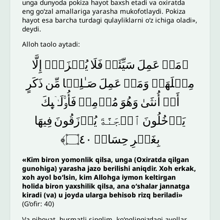
unga dunyoda pokiza hayot baxsh etadi va oxiratda
eng go‘zal amallariga yarasha mukofotlaydi. Pokiza
hayot esa barcha turdagi qulayliklarni o‘z ichiga oladi»,
deydi.
Alloh taolo aytadi:
﴿مَنۡ
عَمِلَ
سَیِّئَةࣰ
فَلَا
یُجۡزَىٰۤ
إِلَّا
مِثۡلَهَاۖ
وَمَنۡ
عَمِلَ
صَـٰلِحࣰا
مِّن
ذَكَرٍ
أَوۡ
أُنثَىٰ
وَهُوَ
مُؤۡمِنࣱ
فَأُو۟لَـٰۤىِٕكَ
یَدۡخُلُونَ
ٱلۡجَنَّةَ
یُرۡزَقُونَ
فِیهَا
۝٤٠﴾
حِسَابࣲ
بِغَیۡرِ
«Kim biron yomonlik qilsa, unga (Oxiratda qilgan
gunohiga) yarasha jazo berilishi aniqdir. Xoh erkak,
xoh ayol bo‘lsin, kim Allohga iymon keltirgan
holida biron yaxshilik qilsa, ana o‘shalar jannatga
kiradi (va) u joyda ularga behisob rizq beriladi»
(G‘ofir: 40)
Va nihoyat, hurmatli singlim, ko‘nglingizdagi ayollar