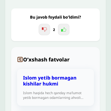
Jo'nating
Bu javob foydali bo’ldimi?
2
O’xshash fatvolar
Islom yetib bormagan
kishilar hukmi
Islom haqida hech qanday ma’lumot
yetib bormagan odamlarning ahvoli
nima bo‘ladi? Ularning hukmi qanday?