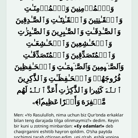
وَٱلۡمُؤۡمِنِینَ
وَٱلۡمُؤۡمِنَـٰتِ
وَٱلۡقَـٰنِتِینَ
وَٱلۡقَـٰنِتَـٰتِ
وَٱلصَّـٰدِقِینَ
وَٱلصَّـٰدِقَـٰتِ
وَٱلصَّـٰبِرِینَ
وَٱلصَّـٰبِرَ
تِ
وَٱلۡخَـٰشِعِینَ
وَٱلۡخَـٰشِعَـٰتِ
وَٱلۡمُتَصَدِّقِینَ
وَٱلۡمُتَصَدِّقَـٰتِ
وَٱلصَّـٰۤىِٕمِینَ
وَٱلصَّـٰۤىِٕمَـٰتِ
وَٱلۡحَـٰفِظِینَ
فُرُوجَهُمۡ
وَٱلۡحَـٰفِظَـٰتِ
وَٱلذَّ
كِرِینَ
ٱللَّهَ
كَثِیر
ا
وَٱلذَّ
كِرَ
تِ
أَعَدَّ
ٱللَّهُ
لَهُم
مَّغۡفِرَة
وَأَجۡرًا
عَظِیم
ا﴾
»
Men: «Yo Rasululloh, nima uchun biz Qur’onda erkaklar
bilan teng darajada tilga olinmaymiz?» dedim. Keyin
bir kuni u zotning minbardan:
«Ey odamlar!»
deb
chaqirganini eshitib hayron qoldim. O‘sha paytda
sochimni tarab o‘tirgan edim, uni o‘rab, eshik yoniga