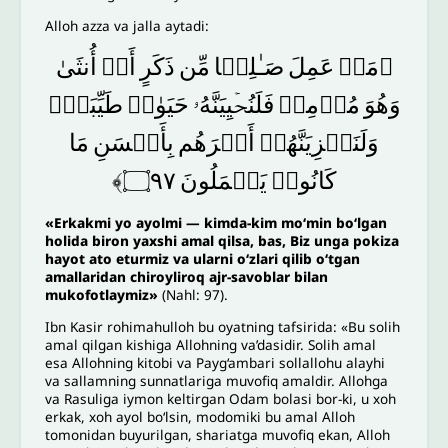
Alloh azza va jalla aytadi:
﴿مَنۡ
عَمِلَ
صَـٰلِحࣰا
مِّن
ذَكَرٍ
أَوۡ
أُنثَىٰ
وَهُوَ
مُؤۡمِنࣱ
فَلَنُحۡیِیَنَّهُۥ
حَیَوٰةࣰ
طَیِّبَةࣰۖ
وَلَنَجۡزِیَنَّهُمۡ
أَجۡرَهُم
بِأَحۡسَنِ
مَا
۝٩٧﴾
یَعۡمَلُونَ
كَانُوا۟
«Erkakmi yo ayolmi — kimda-kim mo‘min bo‘lgan
holida biron yaxshi amal qilsa, bas, Biz unga pokiza
hayot ato eturmiz va ularni o‘zlari qilib o‘tgan
amallaridan chiroyliroq ajr-savoblar bilan
mukofotlaymiz»
(Nahl: 97).
Ibn Kasir rohimahulloh bu oyatning tafsirida: «Bu solih
amal qilgan kishiga Allohning va’dasidir. Solih amal
esa Allohning kitobi va Payg‘ambari sollallohu alayhi
va sallamning sunnatlariga muvofiq amaldir. Allohga
va Rasuliga iymon keltirgan Odam bolasi bor-ki, u xoh
erkak, xoh ayol bo‘lsin, modomiki bu amal Alloh
tomonidan buyurilgan, shariatga muvofiq ekan, Alloh