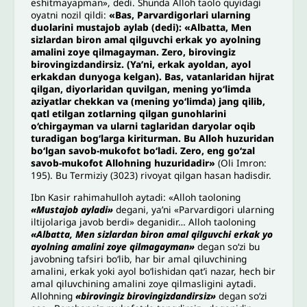
eshitmayapman», dedi. Shunda Alloh taolo quyidagi
oyatni nozil qildi:
«Bas, Parvardigorlari ularning
duolarini mustajob aylab (dedi): «Albatta, Men
sizlardan biron amal qilguvchi erkak yo ayolning
amalini zoye qilmagayman. Zero, birovingiz
birovingizdandirsiz. (Ya’ni, erkak ayoldan, ayol
erkakdan dunyoga kelgan). Bas, vatanlaridan hijrat
qilgan, diyorlaridan quvilgan, mening yo‘limda
aziyatlar chekkan va (mening yo‘limda) jang qilib,
qatl etilgan zotlarning qilgan gunohlarini
o‘chirgayman va ularni taglaridan daryolar oqib
turadigan bog‘larga kiriturman. Bu Alloh huzuridan
bo‘lgan savob-mukofot bo‘ladi. Zero, eng go‘zal
savob-mukofot Allohning huzuridadir»
(Oli Imron:
195). Bu Termiziy (3023) rivoyat qilgan hasan hadisdir.
Ibn Kasir rahimahulloh aytadi: «Alloh taoloning
«Mustajob ayladi»
degani, ya’ni «Parvardigori ularning
iltijolariga javob berdi» deganidir… Alloh taoloning
«Albatta, Men sizlardan biron amal qilguvchi erkak yo
ayolning amalini zoye qilmagayman»
degan so‘zi bu
javobning tafsiri bo‘lib, har bir amal qiluvchining
amalini, erkak yoki ayol bo‘lishidan qat’i nazar, hech bir
amal qiluvchining amalini zoye qilmasligini aytadi.
Allohning
«birovingiz birovingizdandirsiz»
degan so‘zi