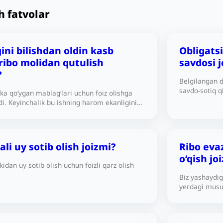
h fatvolar
ini bilishdan oldin kasb
Obligatsi
 ribo molidan qutulish
savdosi j
?
Belgilangan d
savdo-sotiq q
kka qo‘ygan mablag‘lari uchun foiz olishga
i. Keyinchalik bu ishning harom ekanligini
olishni to‘xtatdi. Shundan so‘ng u tavbasining
‘liq ado etish uchun bu pulni xayriya qilishi
is qildi, ammo u ikki muammoga duch keldi:
 oldin bankdan olgan foizning to‘g‘ri
li uy sotib olish joizmi?
Ribo eva
oblay olmaydi. Ikkinchidan, bu shaxsning
o‘qish jo
a mavjud jamg‘armasi avvalgi yillarda
idan uy sotib olish uchun foizli qarz olish
n foiz miqdoridan kamroq. Yuqoridagilarga
Biz yashaydi
yidagilarga javob berishingizni so‘raymiz: 1.
yerdagi musul
basining shartlaridan bankdan olgan barcha
olishgan. Masj
riga teng bo‘lgan to‘g‘ri summani xayriya
Musulmon tal
i? 2. Agar yuqoridagi savolga javobingiz
tadbirlarda i
o‘zi va oila a’zolarining asosiy ehtiyojlarini