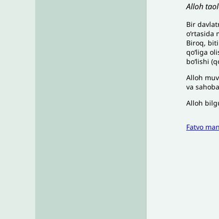
Alloh tao
Bir davlat
o‘rtasida 
Biroq, bit
qo‘liga ol
boʻlishi (
Alloh muv
va sahobal
Alloh bilg
Fatvo ma
I