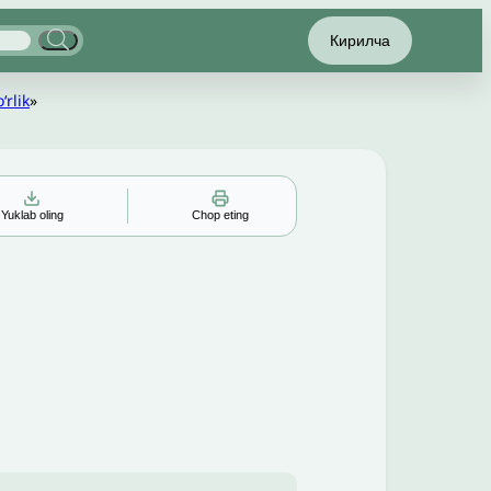
Кирилча
rlik
»
Yuklab oling
Chop eting
▲
▼
╳