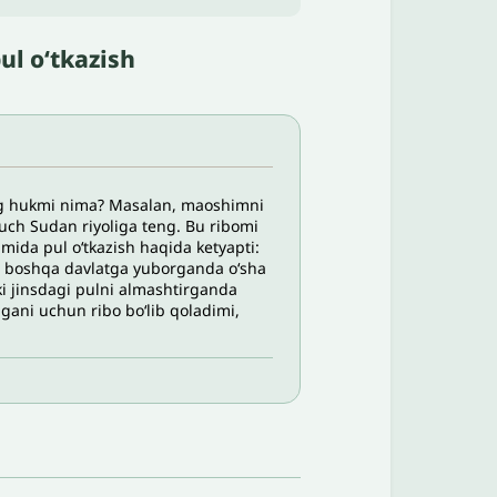
ul o‘tkazish
ing hukmi nima? Masalan, maoshimni
 uch Sudan riyoliga teng. Bu ribomi
amida pul oʻtkazish haqida ketyapti:
ni boshqa davlatga yuborganda oʻsha
kki jinsdagi pulni almashtirganda
magani uchun ribo boʻlib qoladimi,