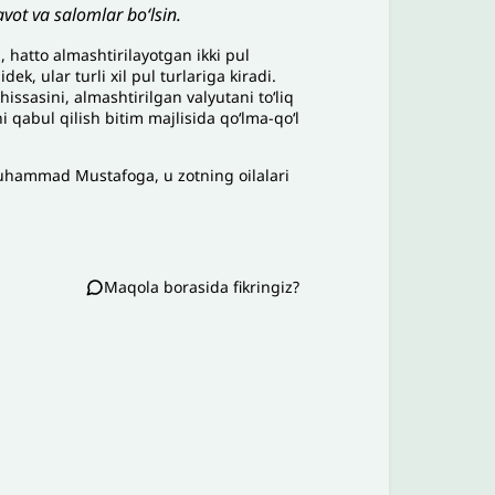
vot va salomlar bo‘lsin.
, hatto almashtirilayotgan ikki pul
k, ular turli xil pul turlariga kiradi.
 hissasini, almashtirilgan valyutani toʻliq
ni qabul qilish bitim majlisida qoʻlma-qoʻl
Muhammad Mustafoga, u zotning oilalari
Maqola borasida fikringiz?