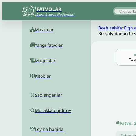
FATVOLAR
Savol & Javob Platformasi
Bosh sahifa
»
Fiqh 
Mavzular
Bir valyutadan bos
Yangi fatvolar
Tarq
Maqolalar
Kitoblar
Saqlanganlar
Murakkab qidiruv
Fatvo:
Loyiha haqida
Fatvo m