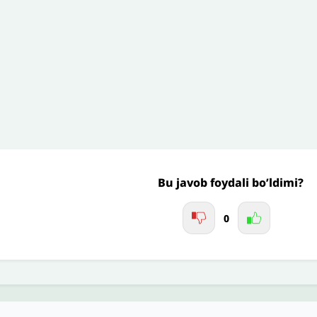
’liq izohingiz
Jo'nating
Bu javob foydali bo’ldimi?
0