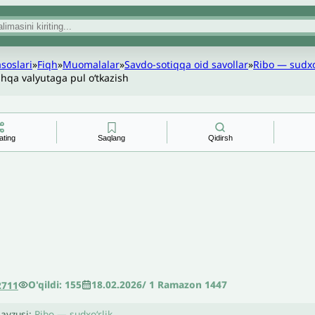
asoslari
»
Fiqh
»
Muomalalar
»
Savdo-sotiqqa oid savollar
»
Ribo — sudxoʻ
hqa valyutaga pul o‘tkazish
ating
Saqlang
Qidirsh
O'qildi: 155
18.02.2026
/
1 Ramazon 1447
2711
avzusi:
Ribo — sudxoʻrlik