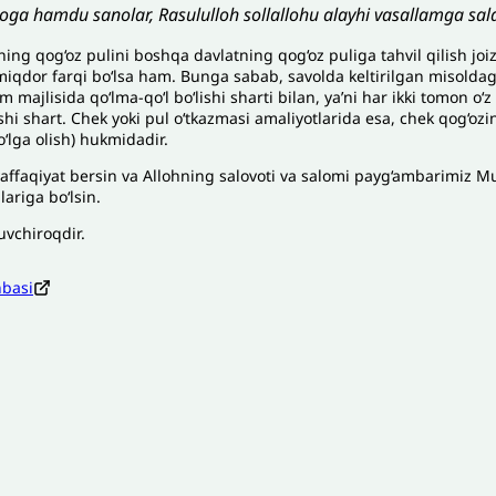
loga hamdu sanolar, Rasululloh sollallohu alayhi vasallamga sala
ning qog‘oz pulini boshqa davlatning qog‘oz puliga tahvil qilish joiz
miqdor farqi bo‘lsa ham. Bunga sabab, savolda keltirilgan misoldagide
im majlisida qoʻlma-qoʻl boʻlishi sharti bilan, ya’ni har ikki tomon o‘z
ishi shart. Chek yoki pul oʻtkazmasi amaliyotlarida esa, chek qog‘ozi
qo‘lga olish) hukmidadir.
affaqiyat bersin va Allohning salovoti va salomi payg‘ambarimiz 
ariga bo‘lsin.
uvchiroqdir.
nbasi
zoh sababi
*
Email
*