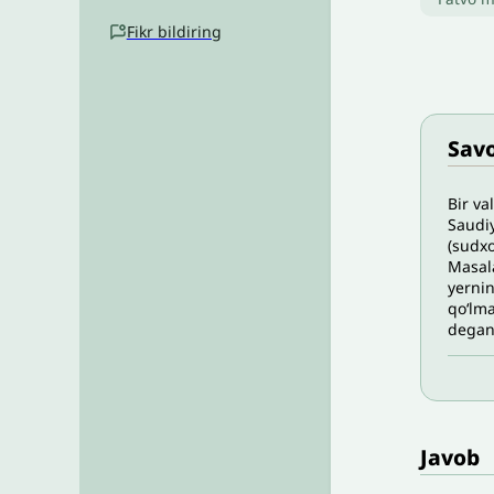
Fikr bildiring
Savo
Bir va
Saudiy
(sudxo
Masala
yernin
qoʻlma
degan 
Javob