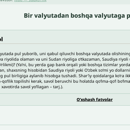
Bir valyutadan boshqa valyutaga p
l
lyutada pul yuborib, uni qabul qiluvchi boshqa valyutada olishin
a riyolida olaman va uni Sudan riyoliga oʻtkazaman, Saudiya riyoli
‘rlikmi)? (Ya’ni, bu yerda gap bank orqali yoki boshqa tizimlar yord
n, shaxsning hisobidan Saudiya riyoli yoki Oʻzbek soʻmi yo dollar
g pul birligiga aylanib hisobga tushadi. Shar’iy qoidalarga koʻra i
-qoʻllik topilishi kerak, savol beruvchi bu holatda qoʻlma-qoʻl boʻl
xavotirda savol yoʻllagan – tarj.).
O’xshash fatvolar