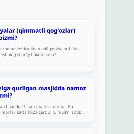
yalar (qimmatli qogʻozlar)
oizmi?
aromad keltiradigan obligatsiyalar bilan
ilishning shar’iy hukmi nima?
ziga qurilgan masjidda namoz
izmi?
gan hududda Islom markazi qurildi. Bu
monlar katta foizli qarz olib, mulkni sotib
id qurilishida ham foizli qarz ishlatilgan.
abani ushbu masjidda namoz o‘qishi yoki
shtirok etishi harommi? Yoki uning o‘rniga