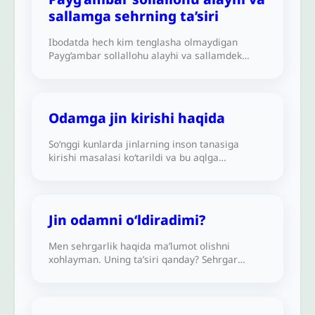
bunda ibodat qilishsa, bu katta baxt-ku,
sallamga sehrning ta’siri
shunday emasmi? Shar’iy manbalarda bu
gapning biror asosi bormi yoki bu bid’at
Ibodatda hech kim tenglasha olmaydigan
tushunchami?
Payg‘ambar sollallohu alayhi va sallamdek
zotga qanday qilib sehr qilishgan?
Odamga jin kirishi haqida
So‘nggi kunlarda jinlarning inson tanasiga
kirishi masalasi ko‘tarildi va bu aqlga
sig‘maydigan holat deb da’vo qilinmoqda!
Chunki yaratilishda asosiy farq bor: insonlar
loydan, jinlar esa olovdan yaratilgan.
Shaytonlar faqat vasvasa qilish
Jin odamni o‘ldiradimi?
qobiliyatigagina ega, Alloh ularga insonlar
ustidan hukm yuritish huquqini bermagan!
Men sehrgarlik haqida ma’lumot olishni
Shuningdek, bu boradagi yozib olingan
xohlayman. Uning ta’siri qanday? Sehrgar
videolavhalar esa dalil bo‘la olmasligi
undan odam o‘ldirish uchun foydalanishi
aytilmoqda. Siz bu haqda qanday fikrdasiz?
mumkinmi?