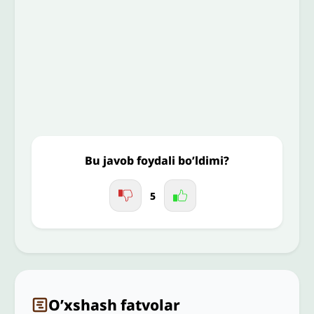
To’liq izohingiz
Jo'nating
Bu javob foydali bo’ldimi?
5
O’xshash fatvolar