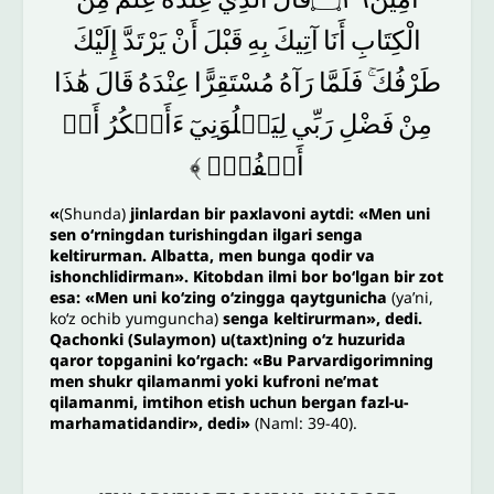
الْكِتَابِ
أَنَا
آتِيكَ
بِهِ
قَبْلَ
أَنْ
يَرْتَدَّ
إِلَيْكَ
طَرْفُكَ
فَلَمَّا
رَآهُ
مُسْتَقِرًّا
عِنْدَهُ
قَالَ
هَٰذَا
مِنْ
فَضْلِ
رَبِّي
لِيَبۡلُوَنِيٓ
ءَأَشۡكُرُ
أَمۡ
﴾
أَكۡفُرُۖ
«
(Shunda)
jinlardan bir paxlavoni aytdi: «Men uni
sen o‘rningdan turishingdan ilgari senga
keltirurman. Albatta, men bunga qodir va
ishonchlidirman». Kitobdan ilmi bor bo‘lgan bir zot
esa: «Men uni ko‘zing o‘zingga qaytgunicha
(ya’ni,
ko‘z ochib yumguncha)
senga keltirurman», dedi.
Qachonki (Sulaymon) u(taxt)ning o‘z huzurida
qaror topganini ko‘rgach: «Bu Parvardigorimning
men shukr qilamanmi yoki kufroni ne’mat
qilamanmi, imtihon etish uchun bergan fazl-u-
marhamatidandir», dedi»
(Naml: 39-40).