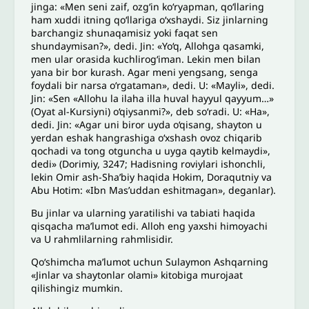
jinga: «Men seni zaif, ozg‘in ko‘ryapman, qo‘llaring
ham xuddi itning qo‘llariga o‘xshaydi. Siz jinlarning
barchangiz shunaqamisiz yoki faqat sen
shundaymisan?», dedi. Jin: «Yo‘q, Allohga qasamki,
men ular orasida kuchlirog‘iman. Lekin men bilan
yana bir bor kurash. Agar meni yengsang, senga
foydali bir narsa o‘rgataman», dedi. U: «Mayli», dedi.
Jin: «Sen «Allohu la ilaha illa huval hayyul qayyum…»
(Oyat al-Kursiyni) o‘qiysanmi?», deb so‘radi. U: «Ha»,
dedi. Jin: «Agar uni biror uyda o‘qisang, shayton u
yerdan eshak hangrashiga o‘xshash ovoz chiqarib
qochadi va tong otguncha u uyga qaytib kelmaydi»,
dedi» (Dorimiy, 3247; Hadisning roviylari ishonchli,
lekin Omir ash-Sha’biy haqida Hokim, Doraqutniy va
Abu Hotim: «Ibn Mas’uddan eshitmagan», deganlar).
Bu jinlar va ularning yaratilishi va tabiati haqida
qisqacha ma’lumot edi. Alloh eng yaxshi himoyachi
va U rahmlilarning rahmlisidir.
Qo‘shimcha ma’lumot uchun Sulaymon Ashqarning
«Jinlar va shaytonlar olami» kitobiga murojaat
qilishingiz mumkin.