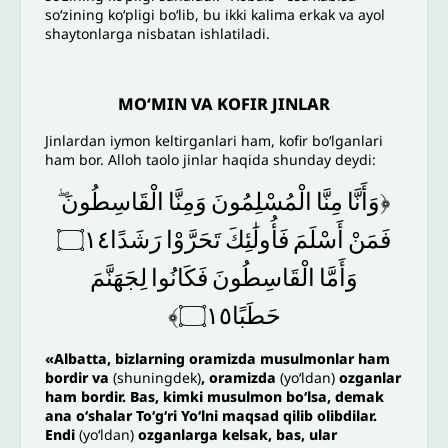
so‘zining ko‘pligi bo‘lib, bu ikki kalima erkak va ayol
shaytonlarga nisbatan ishlatiladi.
MO‘MIN VA KOFIR JINLAR
Jinlardan iymon keltirganlari ham, kofir bo‘lganlari
ham bor. Alloh taolo jinlar haqida shunday deydi:
﴿وَأَنَّا
مِنَّا
الْمُسْلِمُونَ
وَمِنَّا
الْقَاسِطُونَ
فَمَنْ
أَسْلَمَ
فَأُولَٰئِكَ
تَحَرَّوْا
رَشَدًا۝١٤
وَأَمَّا
الْقَاسِطُونَ
فَكَانُوا
لِجَهَنَّمَ
حَطَبًا۝١٥﴾
«
Albatta, bizlarning oramizda musulmonlar ham
bordir va
(shuningdek)
, oramizda
(yo‘ldan)
ozganlar
ham bordir. Bas, kimki musulmon bo‘lsa, demak
ana o‘shalar To‘g‘ri Yo‘lni maqsad qilib olibdilar.
Endi
(yo‘ldan)
ozganlarga kelsak, bas, ular