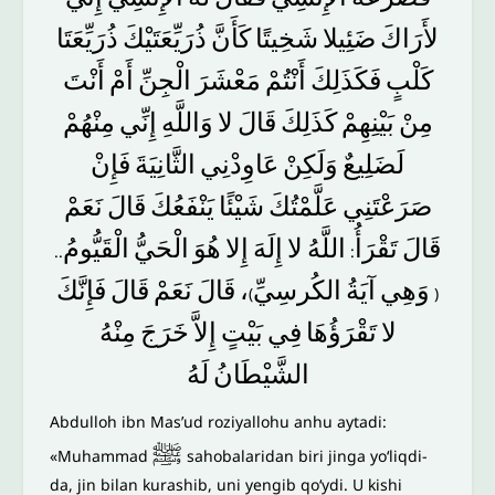
لأَرَاكَ
ضَئِيلا
شَخِيتًا
كَأَنَّ
ذُرَيِّعَتَيْكَ
ذُرَيِّعَتَا
كَلْبٍ
فَكَذَلِكَ
أَنْتُمْ
مَعْشَرَ
الْجِنِّ
أَمْ
أَنْتَ
مِنْ
بَيْنِهِمْ
كَذَلِكَ
قَالَ
لا
وَاللَّهِ
إِنِّي
مِنْهُمْ
لَضَلِيعٌ
وَلَكِنْ
عَاوِدْنِي
الثَّانِيَةَ
فَإِنْ
صَرَعْتَنِي
عَلَّمْتُكَ
شَيْئًا
يَنْفَعُكَ
قَالَ
نَعَمْ
قَالَ
تَقْرَأُ
اللَّهُ
لا
إِلَهَ
إِلا
هُوَ
الْحَيُّ
الْقَيُّومُ
..
:
فَإِنَّكَ
قَالَ
نَعَمْ
قَالَ
،
الكُرسِيِّ
آيَةُ
وَهِي
)
(
لا
تَقْرَؤُهَا
فِي
بَيْتٍ
إِلاَّ
خَرَجَ
مِنْهُ
الشَّيْطَانُ
لَهُ
Abdulloh ibn Mas’ud roziyallohu anhu aytadi:
ﷺ
«Muhammad
sahobalaridan biri jinga yo‘liqdi-
da, jin bilan kurashib, uni yengib qo‘ydi. U kishi