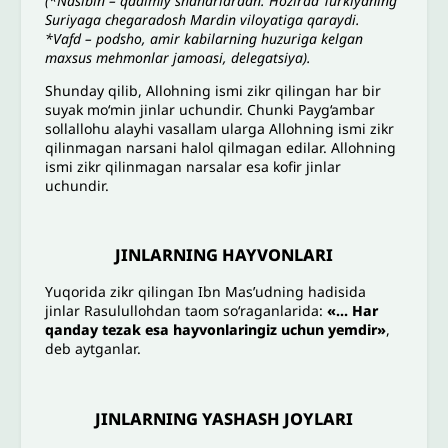
(*Nasibin – qadimiy shaharlardan. Hozirda Turkiyaning
Suriyaga chegaradosh Mardin viloyatiga qaraydi.
*Vafd – podsho, amir kabilarning huzuriga kelgan
maxsus mehmonlar jamoasi, delegatsiya).
Shunday qilib, Allohning ismi zikr qilingan har bir
suyak mo‘min jinlar uchundir. Chunki Payg‘ambar
sollallohu alayhi vasallam ularga Allohning ismi zikr
qilinmagan narsani halol qilmagan edilar. Allohning
ismi zikr qilinmagan narsalar esa kofir jinlar
uchundir.
JINLARNING HAYVONLARI
Yuqorida zikr qilingan Ibn Mas’udning hadisida
jinlar Rasulullohdan taom so‘raganlarida:
«
… Har
qanday tezak esa hayvonlaringiz uchun yemdir
»
,
deb aytganlar.
JINLARNING YASHASH JOYLARI