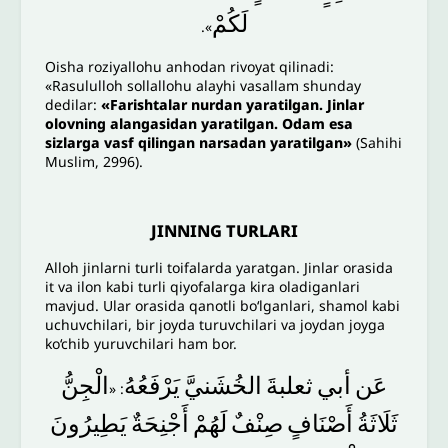
لَكُمْ
».
Oisha roziyallohu anhodan rivoyat qilinadi:
«Rasululloh sollallohu alayhi vasallam shunday
dedilar:
«Farishtalar nurdan yaratilgan. Jinlar
olovning alangasidan yaratilgan. Odam esa
sizlarga vasf qilingan narsadan yaratilgan»
(Sahihi
Muslim, 2996).
JINNING TURLARI
Alloh jinlarni turli toifalarda yaratgan. Jinlar orasida
it va ilon kabi turli qiyofalarga kira oladiganlari
mavjud. Ular orasida qanotli bo‘lganlari, shamol kabi
uchuvchilari, bir joyda turuvchilari va joydan joyga
ko‘chib yuruvchilari ham bor.
عَن
أبي
ثعلبةَ
الخُشَنيَّ
يَرْفَعُهُ
الْجِنُّ
: «
ثَلَاثَةُ
أَصْنَافٍ
صِنْفٌ
لَهُمْ
أَجْنِحَةٌ
يَطِيرُونَ