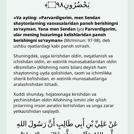
يَحْضُرُونِ۝٩٨﴾
«
Va ayting: «Parvardigorim, men Sendan
shaytonlarning vasvasalaridan panoh berishingni
so‘rayman. Yana men Sendan
(yo)
Parvardigorim,
ular mening huzurimga kelishlaridan panoh
berishingni so‘rayman»
(Mo‘minun: 97-98), deb
ushbu oyatlardagi kabi panoh so‘rash.
Shuningdek, uyga kirishdan oldin, ovqatlanish va
ichishdan oldin, er-xotinlik munosabatlaridan oldin
«Bismillah» (Allohning nomi bilan) deyish ham
shaytonning uyda qolishidan, taom va ichimlikka
sherik bo‘lishidan, er-xotinlik munosabatlariga
aralashishidan to‘sadi.
Xuddi shunday, hojatxonaga kirishdan va
yechinishdan oldin Allohning ismini zikr qilish
jinlarning inson avratini ko‘rishidan va unga zarar
yetkazishidan saqlaydi.
عَنْ
عَلِيِّ
بْنِ
أَبِي
طَالِبٍ
أَنَّ
رَسُولَ
اللهِ
‌