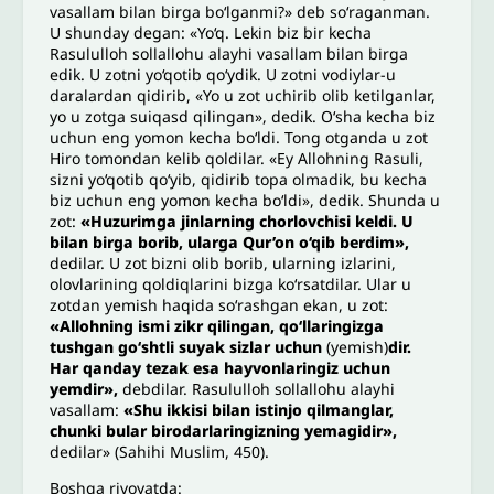
vasallam bilan birga bo‘lganmi?» deb so‘raganman.
U shunday degan: «Yo‘q. Lekin biz bir kecha
Rasululloh sollallohu alayhi vasallam bilan birga
edik. U zotni yo‘qotib qo‘ydik. U zotni vodiylar-u
daralardan qidirib, «Yo u zot uchirib olib ketilganlar,
yo u zotga suiqasd qilingan», dedik. O‘sha kecha biz
uchun eng yomon kecha bo‘ldi. Tong otganda u zot
Hiro tomondan kelib qoldilar. «Ey Allohning Rasuli,
sizni yo‘qotib qo‘yib, qidirib topa olmadik, bu kecha
biz uchun eng yomon kecha bo‘ldi», dedik. Shunda u
zot:
«Huzurimga jinlarning chorlovchisi keldi. U
bilan birga borib, ularga Qur’on o‘qib berdim»,
dedilar. U zot bizni olib borib, ularning izlarini,
olovlarining qoldiqlarini bizga ko‘rsatdilar. Ular u
zotdan yemish haqida so‘rashgan ekan, u zot:
«Allohning ismi zikr qilingan, qo‘llaringizga
tushgan go‘shtli suyak sizlar uchun
(yemish)
dir.
Har qanday tezak esa hayvonlaringiz uchun
yemdir»,
debdilar. Rasululloh sollallohu alayhi
vasallam:
«Shu ikkisi bilan istinjo qilmanglar,
chunki bular birodarlaringizning yemagidir»,
dedilar» (Sahihi Muslim, 450).
Boshqa rivoyatda: