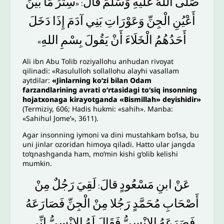
صَلَّى
اللهُ
عَلَيْهِ
وَسَلَّمَ
قَالَ
سِتْرُ
مَا
بَيْنَ
: «
أَعْيُنِ
الْجِنِّ
وَعَوْرَاتِ
بَنِي
آدَمَ
إِذَا
دَخَلَ
أَحَدُهُمُ
الْخَلَاءَ
أَنْ
يَقُولَ
بِسْمِ
اللهِ
»
Ali ibn Abu Tolib roziyallohu anhudan rivoyat
qilinadi: «Rasululloh sollallohu alayhi vasallam
aytdilar:
«Jinlarning ko‘zi bilan Odam
farzandlarining avrati o‘rtasidagi to‘siq insonning
hojatxonaga kirayotganda «Bismillah» deyishidir»
(Termiziy, 606; Hadis hukmi: «sahih». Manba:
«Sahihul Jome’», 3611).
Agar insonning iymoni va dini mustahkam bo‘lsa, bu
uni jinlar ozoridan himoya qiladi. Hatto ular jangda
to‘qnashganda ham, mo‘min kishi g‘olib kelishi
mumkin.
عَنْ
ابنِ
مَسْعُودٍ
قالَ
لَقِيَ
رَجُلٌ
مِنْ
:
أَصْحَابِ
مُحَمَّدٍ
رَجُلا
مِنْ
الْجِنِّ
فَصَارَعَهُ
فَصَرَعَهُ
الإِنْسِيُّ
فَقَالَ
لَهُ
الإِنْسِيُّ
إِنِّي