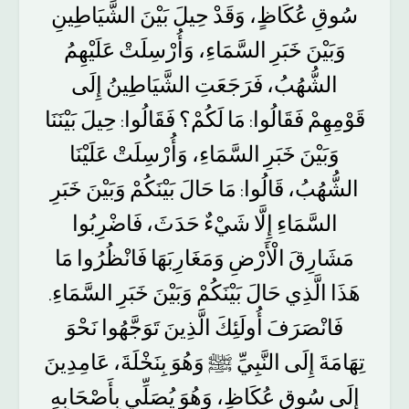
سُوقِ
عُكَاظٍ،
وَقَدْ
حِيلَ
بَيْنَ
الشَّيَاطِينِ
وَبَيْنَ
خَبَرِ
السَّمَاءِ،
وَأُرْسِلَتْ
عَلَيْهِمُ
الشُّهُبُ،
فَرَجَعَتِ
الشَّيَاطِينُ
إِلَى
قَوْمِهِمْ
فَقَالُوا
مَا
لَكُمْ؟
فَقَالُوا
حِيلَ
بَيْنَنَا
:
:
وَبَيْنَ
خَبَرِ
السَّمَاءِ،
وَأُرْسِلَتْ
عَلَيْنَا
الشُّهُبُ،
قَالُوا
مَا
حَالَ
بَيْنَكُمْ
وَبَيْنَ
خَبَرِ
:
السَّمَاءِ
إِلَّا
شَيْءٌ
حَدَثَ،
فَاضْرِبُوا
مَشَارِقَ
الْأَرْضِ
وَمَغَارِبَهَا
فَانْظُرُوا
مَا
هَذَا
الَّذِي
حَالَ
بَيْنَكُمْ
وَبَيْنَ
خَبَرِ
السَّمَاءِ
.
فَانْصَرَفَ
أُولَئِكَ
الَّذِينَ
تَوَجَّهُوا
نَحْوَ
تِهَامَةَ
إِلَى
النَّبِيِّ
ﷺ
وَهُوَ
بِنَخْلَةَ،
عَامِدِينَ
إِلَى
سُوقِ
عُكَاظٍ،
وَهُوَ
يُصَلِّي
بِأَصْحَابِهِ