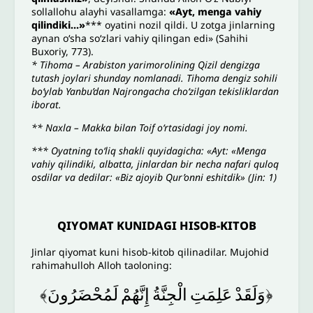
sollallohu alayhi vasallamga:
«Ayt, menga vahiy
qilindiki…»
*** oyatini nozil qildi. U zotga jinlarning
aynan o‘sha so‘zlari vahiy qilingan edi» (Sahihi
Buxoriy, 773).
* Tihoma – Arabiston yarimorolining Qizil dengizga
tutash joylari shunday nomlanadi. Tihoma dengiz sohili
bo‘ylab Yanbu’dan Najrongacha cho‘zilgan tekisliklardan
iborat.
** Naxla – Makka bilan Toif o‘rtasidagi joy nomi.
*** Oyatning to‘liq shakli quyidagicha: «Ayt: «Menga
vahiy qilindiki, albatta, jinlardan bir necha nafari quloq
osdilar va dedilar: «Biz ajoyib Qur’onni eshitdik» (Jin: 1)
QIYOMAT KUNIDAGI HISOB-KITOB
Jinlar qiyomat kuni hisob-kitob qilinadilar. Mujohid
rahimahulloh Alloh taoloning:
﴿وَلَقَدْ
عَلِمَتِ
الْجِنَّةُ
إِنَّهُمْ
لَمُحْضَرُونَ﴾