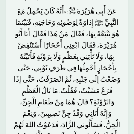
مَعَ
يَحْمِلُ
كَانَ
أَنَّهُ
﵁
هُرَيْرَةَ
أَبِي
عَنْ
: «
النَّبِيِّ
ﷺ
إِدَاوَةً
لِوَضُوئِهِ
وَحَاجَتِهِ،
فَبَيْنَمَا
هُوَ
يَتْبَعُهُ
بِهَا،
فَقَالَ
مَنْ
هَذَا
فَقَالَ
أَنَا
أَبُو
:
:
هُرَيْرَةَ،
فَقَالَ
ابْغِنِي
أَحْجَارًا
أَسْتَنْفِضْ
:
بِهَا،
وَلَا
تَأْتِنِي
بِعَظْمٍ
وَلَا
بِرَوْثَةٍ
فَأَتَيْتُهُ
بِأَحْجَارٍ
أَحْمِلُهَا
فِي
طَرَفِ
ثَوْبِي،
حَتَّى
وَضَعْتُ
إِلَى
جَنْبِهِ،
ثُمَّ
انْصَرَفْتُ،
حَتَّى
إِذَا
فَرَغَ
مَشَيْتُ،
فَقُلْتُ
مَا
بَالُ
الْعَظْمِ
:
وَالرَّوْثَةِ؟
قَالَ
هُمَا
مِنْ
طَعَامِ
الْجِنِّ،
:
وَإِنَّهُ
أَتَانِي
وَفْدُ
جِنِّ
نَصِيبِينَ،
وَنِعْمَ
الْجِنُّ،
فَسَأَلُونِي
الزَّادَ،
فَدَعَوْتُ
اللهَ
لَهُمْ