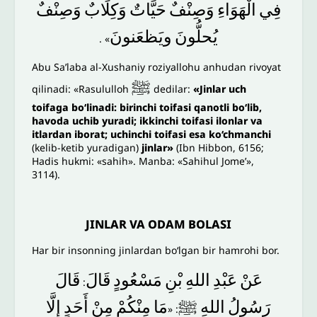
فِي
الْهَوَاءِ
وَصِنْفٌ
حَيَّاتٌ
وَكِلَابٌ
وَصِنْفٌ
يُحلُّونَ
ويَظعَنونَ
» .
Abu Sa’laba al-Xushaniy roziyallohu anhudan rivoyat
ﷺ
qilinadi: «Rasululloh
dedilar:
«Jinlar uch
toifaga bo‘linadi: birinchi toifasi qanotli bo‘lib,
havoda uchib yuradi; ikkinchi toifasi ilonlar va
itlardan iborat; uchinchi toifasi esa ko‘chmanchi
(kelib-ketib yuradigan)
jinlar»
(Ibn Hibbon, 6156;
Hadis hukmi: «sahih». Manba: «Sahihul Jome’»,
3114).
JINLAR VA ODAM BOLASI
Har bir insonning jinlardan bo‘lgan bir hamrohi bor.
عَنْ
عَبْدِ
اللهِ
بْنِ
مَسْعُودٍ
قَالَ
قَالَ
:
رَسُولُ
اللهِ
ﷺ
مَا
مِنْكُمْ
مِنْ
أَحَدٍ
إِلَّا
: «