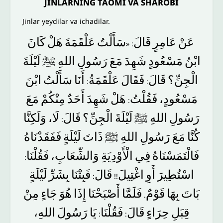
JINLARNING TAOMI VA SHAROBI
Jinlar yeydilar va ichadilar.
عَنْ
عَامِرٍ
قَالَ
سَأَلْتُ
عَلْقَمَةَ
هَلْ
كَانَ
: «
ابْنُ
مَسْعُودٍ
شَهِدَ
مَعَ
رَسُولِ
اللهِ
ﷺ
لَيْلَةَ
الْجِنِّ؟
قَالَ
فَقَالَ
عَلْقَمَةُ
أَنَا
سَأَلْتُ
ابْنَ
:
:
مَسْعُودٍ،
فَقُلْتُ
هَلْ
شَهِدَ
أَحَدٌ
مِنْكُمْ
مَعَ
:
رَسُولِ
اللهِ
ﷺ
لَيْلَةَ
الْجِنِّ؟
قَالَ
لَا،
وَلَكِنَّا
:
كُنَّا
مَعَ
رَسُولِ
اللهِ
ﷺ
ذَاتَ
لَيْلَةٍ
فَفَقَدْنَاهُ
فَالْتَمَسْنَاهُ
فِي
الْأَوْدِيَةِ
وَالشِّعَابِ،
فَقُلْنَا
:
اسْتُطِيرَ
أَوِ
اغْتِيلَ
قَالَ
فَبِتْنَا
بِشَرِّ
لَيْلَةٍ
:
!!
بَاتَ
بِهَا
قَوْمٌ
فَلَمَّا
أَصْبَحْنَا
إِذَا
هُوَ
جَاءٍ
مِنْ
.
قِبَلِ
حِرَاءٍ
قَالَ
فَقُلْنَا
يَا
رَسُولَ
اللهِ،
:
: