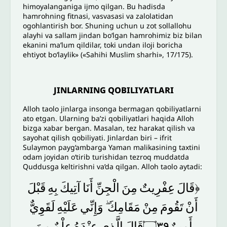
himoyalanganiga ijmo qilgan. Bu hadisda
hamrohning fitnasi, vasvasasi va zalolatidan
ogohlantirish bor. Shuning uchun u zot sollallohu
alayhi va sallam jindan boʻlgan hamrohimiz biz bilan
ekanini ma’lum qildilar, toki undan iloji boricha
ehtiyot bo‘laylik» («Sahihi Muslim sharhi», 17/175).
JINLARNING QOBILIYATLARI
Alloh taolo jinlarga insonga bermagan qobiliyatlarni
ato etgan. Ularning ba’zi qobiliyatlari haqida Alloh
bizga xabar bergan. Masalan, tez harakat qilish va
sayohat qilish qobiliyati. Jinlardan biri – ifrit
Sulaymon payg‘ambarga Yaman malikasining taxtini
odam joyidan oʻtirib turishidan tezroq muddatda
Quddusga keltirishni va’da qilgan. Alloh taolo aytadi:
﴿قَالَ
عِفْرِيتٌ
مِنَ
الْجِنِّ
أَنَا
آتِيكَ
بِهِ
قَبْلَ
أَنْ
تَقُومَ
مِنْ
مَقَامِكَ
وَإِنِّي
عَلَيْهِ
لَقَوِيٌّ
أَمِينٌ۝٣٩قَالَ
الَّذِي
عِنْدَهُ
عِلْمٌ
مِنَ