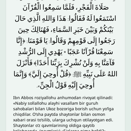
صَلَاةَ
الْفَجْرِ،
فَلَمَّا
سَمِعُوا
الْقُرْآنَ
اسْتَمَعُوا
لَهُ
فَقَالُوا
هَذَا
وَاللهِ
الَّذِي
حَالَ
:
بَيْنَكُمْ
وَبَيْنَ
خَبَرِ
السَّمَاءِ،
فَهُنَالِكَ
حِينَ
رَجَعُوا
إِلَى
قَوْمِهِمْ
وَقَالُوا
يَا
قَوْمَنَا
﴿إِنَّا
:
:
سَمِعْنَا
قُرْآنًا
عَجَبًا
يَهْدِي
إِلَى
الرُّشْدِ
*
فَآمَنَّا
بِهِ
وَلَنْ
نُشْرِكَ
بِرَبِّنَا
أَحَدًا﴾
فَأَنْزَلَ
اللهُ
عَلَى
نَبِيِّهِ
ﷺ
﴿قُلْ
أُوحِيَ
إِلَيَّ﴾
وَإِنَّمَا
:
أُوحِيَ
إِلَيْهِ
قَوْلُ
الْجِنِّ
».
Ibn Abbos roziyallohu anhumodan rivoyat qilinadi:
«Nabiy sollallohu alayhi vasallam bir guruh
sahobalari bilan Ukoz bozoriga borish uchun yo‘lga
chiqdilar. O‘sha paytda shaytonlar bilan osmon
xabari orasi to‘silib, ularga uchqun otilayotgan edi.
Shaytonlar o‘z qavmlarining oldiga qaytib
kelishganda, (qavmlari:) «Sizlarga nima bo‘ldi?»