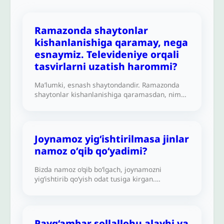
Ramazonda shaytonlar
kishanlanishiga qaramay, nega
esnaymiz. Televideniye orqali
tasvirlarni uzatish harommi?
Ma’lumki, esnash shaytondandir. Ramazonda
shaytonlar kishanlanishiga qaramasdan, nima
uchun esnaymiz?Shuningdek, insonni suratga
olish harom ekani ma’lum, unda televideniye
orqali tasvirlarni uzatish harom hisoblanadimi?
Joynamoz yig‘ishtirilmasa jinlar
namoz oʻqib qoʻyadimi?
Bizda namoz o‘qib bo‘lgach, joynamozni
yig‘ishtirib qo‘yish odat tusiga kirgan.
Aytishlaricha, agar joynamoz yig‘ishtirib
olinmasa, jinlar kelib, uning ustida namoz o‘qir
yoki uyga jinlar kirib olar emish! Bu gap menga
juda g‘alati tuyuldi, axir ular chindan ham
Payg‘ambar sollallohu alayhi va