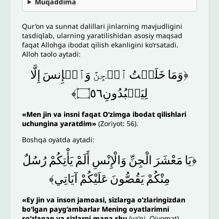
Muqaddima
Qur’on va sunnat dalillari jinlarning mavjudligini
tasdiqlab, ularning yaratilishidan asosiy maqsad
faqat Allohga ibodat qilish ekanligini ko‘rsatadi.
Alloh taolo aytadi:
﴿وَمَا
خَلَقۡتُ
ٱلۡجِنَّ
وَٱلۡإِنسَ
إِلَّا
لِيَعۡبُدُونِ۝٥٦﴾
«
Men jin va insni faqat O‘zimga ibodat qilishlari
uchungina yaratdim»
(Zoriyot: 56).
Boshqa oyatda aytadi:
﴿يَا
مَعْشَرَ
الْجِنِّ
وَالْإِنْسِ
أَلَمْ
يَأْتِكُمْ
رُسُلٌ
مِنْكُمْ
يَقُصُّونَ
عَلَيْكُمْ
آيَاتِي﴾
«
Ey jin va inson jamoasi, sizlarga o‘zlaringizdan
bo‘lgan payg‘ambarlar Mening oyatlarimni
so‘zlagan va sizlarni mana shu
(ya’ni, Qiyomat)