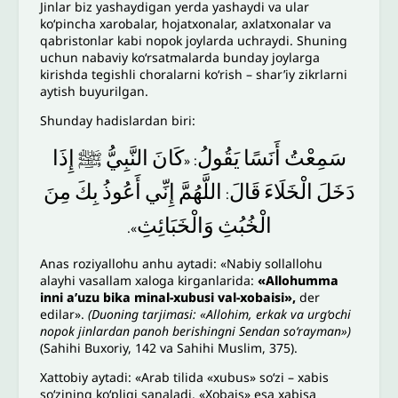
Jinlar biz yashaydigan yerda yashaydi va ular
ko‘pincha xarobalar, hojatxonalar, axlatxonalar va
qabristonlar kabi nopok joylarda uchraydi. Shuning
uchun nabaviy ko‘rsatmalarda bunday joylarga
kirishda tegishli choralarni ko‘rish – shar’iy zikrlarni
aytish buyurilgan.
Shunday hadislardan biri:
سَمِعْتُ
أَنَسًا
يَقُولُ
كَانَ
النَّبِيُّ
ﷺ
إِذَا
: «
دَخَلَ
الْخَلَاءَ
قَالَ
اللَّهُمَّ
إِنِّي
أَعُوذُ
بِكَ
مِنَ
:
الْخُبُثِ
وَالْخَبَائِثِ
».
Anas roziyallohu anhu aytadi: «Nabiy sollallohu
alayhi vasallam xaloga kirganlarida:
«Allohumma
inni a’uzu bika minal-xubusi val-xobaisi»,
der
edilar».
(Duoning tarjimasi: «Allohim, erkak va urg‘ochi
nopok jinlardan panoh berishingni Sendan so‘rayman»)
(Sahihi Buxoriy, 142 va Sahihi Muslim, 375).
Xattobiy aytadi: «Arab tilida «xubus» so‘zi – xabis
so‘zining ko‘pligi sanaladi. «Xobais» esa xabisa