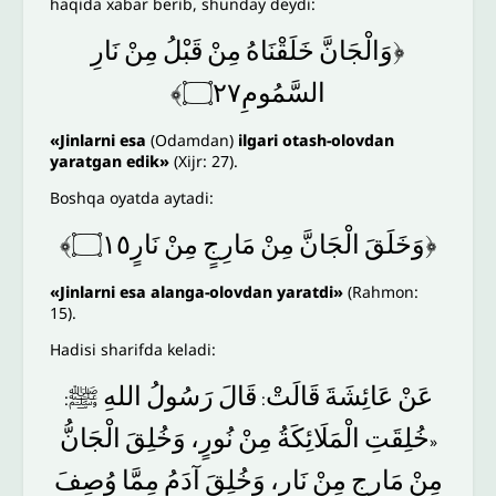
haqida xabar berib, shunday deydi:
﴿وَالْجَانَّ
خَلَقْنَاهُ
مِنْ
قَبْلُ
مِنْ
نَارِ
السَّمُومِ۝٢٧﴾
«Jinlar
ni esa
(Odamdan)
ilgari otash-olovdan
yaratgan edik»
(Xijr: 27).
Boshqa oyatda aytadi:
﴿وَخَلَقَ
الْجَانَّ
مِنْ
مَارِجٍ
مِنْ
نَارٍ۝١٥﴾
«Jinlarni esa alanga-olovdan yaratdi»
(Rahmon:
15).
Hadisi sharifda keladi:
عَنْ
عَائِشَةَ
قَالَتْ
قَالَ
رَسُولُ
اللهِ
ﷺ
:
:
خُلِقَتِ
الْمَلَائِكَةُ
مِنْ
نُورٍ،
وَخُلِقَ
الْجَانُّ
«
مِنْ
مَارِجٍ
مِنْ
نَارٍ،
وَخُلِقَ
آدَمُ
مِمَّا
وُصِفَ