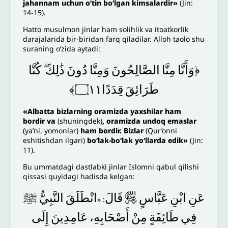
jahannam uchun o‘tin bo‘lgan kimsalardir»
(Jin:
14-15).
Hatto musulmon jinlar ham solihlik va itoatkorlik
darajalarida bir-biridan farq qiladilar. Alloh taolo shu
suraning o‘zida aytadi:
﴿وَأَنَّا
مِنَّا
الصَّالِحُونَ
وَمِنَّا
دُونَ
ذَٰلِكَ
كُنَّا
طَرَائِقَ
قِدَدًا۝١١﴾
«Albatta bizlarning oramizda yaxshilar ham
bordir va
(shuningdek)
, oramizda undoq emaslar
(ya’ni, yomonlar)
ham bordir. Bizlar
(Qur’onni
eshitishdan ilgari)
bo‘lak-bo‘lak yo‘llarda edik»
(Jin:
11).
Bu ummatdagi dastlabki jinlar Islomni qabul qilishi
qissasi quyidagi hadisda kelgan:
ﷺ
النَّبِيُّ
انْطَلَقَ
قَالَ
﵄
عَبَّاسٍ
ابْنِ
عَنِ
: «
فِي
طَائِفَةٍ
مِنْ
أَصْحَابِهِ،
عَامِدِينَ
إِلَى