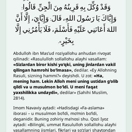
وَقَدْ
وُكِّلَ
بِهِ
قَرِينُهُ
مِنَ
الْجِنِّ
قَالُوا
:
.
وَإِيَّاكَ
يَا
رَسُولَ
اللهِ،
قَالَ
وَإِيَّايَ،
إِلَّا
أَنَّ
:
اللهَ
أَعَانَنِي
عَلَيْهِ
فَأَسْلَمَ،
فَلَا
يَأْمُرُنِي
إِلَّا
بِخَيْرٍ
».
Abdulloh ibn Mas’ud roziyallohu anhudan rivoyat
qilinadi: «Rasululloh sollallohu alayhi vasallam:
«Sizlardan biror kishi yo‘qki, uning jinlardan vakil
qilingan hamrohi bo‘lmasa»,
dedilar. «Ey Allohning
Rasuli, sizning hammi?» deyishdi. U zot:
«Ha,
mening ham. Lekin Alloh meni uning ustidan g‘olib
qildi va u musulmon bo‘ldi. U meni faqat
yaxshilikka undaydi»,
dedilar» (Sahihi Muslim,
2814).
Imom Navaviy aytadi: «Hadisdagi «Fa-aslama»
iborasi – u musulmon bo‘ldi, mo‘min bo‘ldi,
deganidir. Buning zohiriy ma’nosi shu. Qozi Iyoz
aytadi: «Bilingki, ummat Rasululloh sollallohu alayhi
vasallamning jismlari, fikrlari va so‘zlari shaytondan