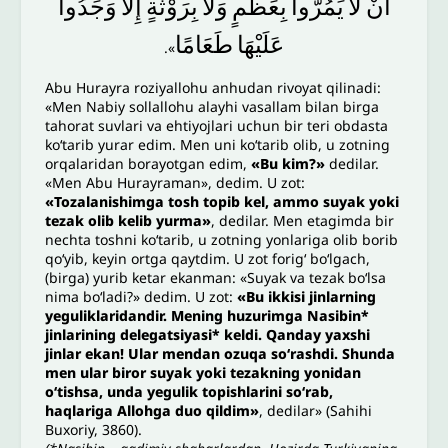
أَنْ
لَا
يَمُرُّوا
بِعَظْمٍ
وَلَا
بِرَوْثَةٍ
إِلَّا
وَجَدُوا
عَلَيْهَا
طَعَامًا
».
Abu Hurayra roziyallohu anhudan rivoyat qilinadi:
«Men Nabiy sollallohu alayhi vasallam bilan birga
tahorat suvlari va ehtiyojlari uchun bir teri obdasta
ko‘tarib yurar edim. Men uni ko‘tarib olib, u zotning
orqalaridan borayotgan edim,
«Bu kim?»
dedilar.
«Men Abu Hurayraman», dedim. U zot:
«Tozalanishimga tosh topib kel, ammo suyak yoki
tezak olib kelib yurma»
, dedilar. Men etagimda bir
nechta toshni ko‘tarib, u zotning yonlariga olib borib
qo‘yib, keyin ortga qaytdim. U zot forig‘ bo‘lgach,
(birga) yurib ketar ekanman: «Suyak va tezak bo‘lsa
nima bo‘ladi?» dedim. U zot:
«Bu ikkisi jinlarning
yeguliklaridandir. Mening huzurimga Nasibin*
jinlarining delegatsiyasi* keldi. Qanday yaxshi
jinlar ekan! Ular mendan ozuqa so‘rashdi. Shunda
men ular biror suyak yoki tezakning yonidan
o‘tishsa, unda yegulik topishlarini so‘rab,
haqlariga Allohga duo qildim»
, dedilar» (Sahihi
Buxoriy, 3860).