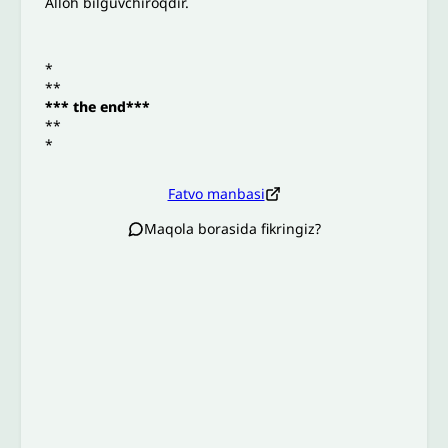
Alloh bilguvchiroqdir.
*
**
*** the end***
**
*
Fatvo manbasi
Maqola borasida fikringiz?
Izoh sababi
*
Email
*