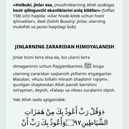
«
Holbuki, jinlar esa,
(mushriklarning Alloh azobiga)
hozir qilinguvchi ekanliklarini aniq bildilar»
(Soffat:
158) so‘zi haqida: «Ular hisob-kitob uchun hozir
qilinadilar», dedi (Sahih Buxoriy: jinlar, ularning
mukofoti va jazosi haqidagi bob).
JINLARNING ZARARIDAN HIMOYALANISH
Jinlar bizni ko‘ra olsa-da, biz ularni ko‘ra
ﷺ
olmaganimiz uchun Payg‘ambarimiz
bizga
ularning zararidan saqlanish yo‘llarini o‘rgatganlar.
Masalan, «A’uzu billahi minash shaytonir rojiym»,
quvilgan shaytondan Alloh panoh berishini
so‘rayman, deyish, «Falaq» va «Nos» suralarini o‘qish.
Yoki Alloh taolo aytganidek:
﴿وَقُلْ
رَبِّ
أَعُوذُ
بِكَ
مِنْ
هَمَزَاتِ
الشَّيَاطِينِ۝٩٧وَأَعُوذُ
بِكَ
رَبِّ
أَنْ