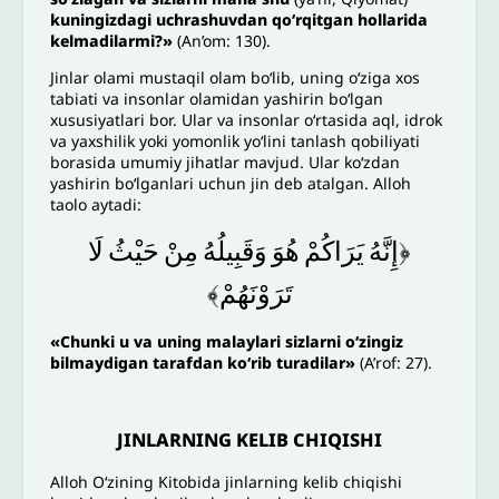
kuningizdagi uchrashuvdan qo‘rqitgan hollarida
kelmadilarmi?
»
(An’om: 130).
Jinlar olami mustaqil olam bo‘lib, uning o‘ziga xos
tabiati va insonlar olamidan yashirin bo‘lgan
xususiyatlari bor. Ular va insonlar o‘rtasida aql, idrok
va yaxshilik yoki yomonlik yo‘lini tanlash qobiliyati
borasida umumiy jihatlar mavjud. Ular ko‘zdan
yashirin bo‘lganlari uchun jin deb atalgan. Alloh
taolo aytadi:
﴿إِنَّهُ
يَرَاكُمْ
هُوَ
وَقَبِيلُهُ
مِنْ
حَيْثُ
لَا
تَرَوْنَهُمْ﴾
«
Chunki u va uning malaylari sizlarni o‘zingiz
bilmaydigan tarafdan ko‘rib turadilar»
(A’rof: 27).
JINLARNING KELIB CHIQISHI
Alloh O‘zining Kitobida jinlarning kelib chiqishi