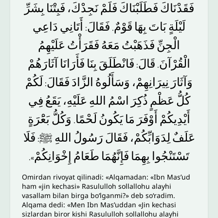
فَقَدْنَاكَ
فَطَلَبْنَاكَ
فَلَمْ
نَجِدْكَ،
فَبِتْنَا
بِشَرِّ
لَيْلَةٍ
بَاتَ
بِهَا
قَوْمٌ
فَقَالَ
أَتَانِي
دَاعِي
:
.
الْجِنِّ
فَذَهَبْتُ
مَعَهُ
فَقَرَأْتُ
عَلَيْهِمُ
الْقُرْآنَ
قَالَ
فَانْطَلَقَ
بِنَا
فَأَرَانَا
آثَارَهُمْ
:
.
وَآثَارَ
نِيرَانِهِمْ،
وَسَأَلُوهُ
الزَّادَ
فَقَالَ
لَكُمْ
:
كُلُّ
عَظْمٍ
ذُكِرَ
اسْمُ
اللهِ
عَلَيْهِ،
يَقَعُ
فِي
أَيْدِيكُمْ
أَوْفَرَ
مَا
يَكُونُ
لَحْمًا
وَكُلُّ
بَعَْرَةٍ
.
عَلَفٌ
لِدَوَابِّكُمْ،
فَقَالَ
رَسُولُ
اللهِ
ﷺ
فَلَا
:
تَسْتَنْجُوا
بِهِمَا
فَإِنَّهُمَا
طَعَامُ
إِخْوَانِكُمْ
».
Omirdan rivoyat qilinadi: «Alqamadan: «Ibn Mas’ud
ham «jin kechasi» Rasululloh sollallohu alayhi
vasallam bilan birga bo‘lganmi?» deb so‘radim.
Alqama dedi: «Men Ibn Mas’uddan «Jin kechasi
sizlardan biror kishi Rasululloh sollallohu alayhi