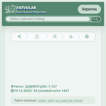
FATVOLAR
Кирилча
Savol & Javob Platformasi
▲
▼
╳
O'qildi: 1,127
Fatvo:
2340
19.12.2025
/
28 Jumadal-oxira 1447
Fatvo mavzusi:
Jinlar, sehr va nazarga iymon