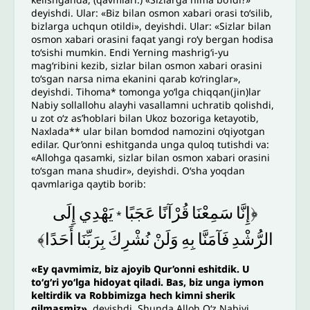
deyishdi. Ular: «Biz bilan osmon xabari orasi to‘silib,
bizlarga uchqun otildi», deyishdi. Ular: «Sizlar bilan
osmon xabari orasini faqat yangi ro‘y bergan hodisa
to‘sishi mumkin. Endi Yerning mashrig‘i-yu
mag‘ribini kezib, sizlar bilan osmon xabari orasini
to‘sgan narsa nima ekanini qarab ko‘ringlar»,
deyishdi. Tihoma* tomonga yo‘lga chiqqan(jin)lar
Nabiy sollallohu alayhi vasallamni uchratib qolishdi,
u zot o‘z as’hoblari bilan Ukoz bozoriga ketayotib,
Naxlada** ular bilan bomdod namozini o‘qiyotgan
edilar. Qur’onni eshitganda unga quloq tutishdi va:
«Allohga qasamki, sizlar bilan osmon xabari orasini
to‘sgan mana shudir», deyishdi. O‘sha yoqdan
qavmlariga qaytib borib:
﴿إِنَّا
سَمِعْنَا
قُرْآنًا
عَجَبًا
يَهْدِي
إِلَى
*
الرُّشْدِ
فَآمَنَّا
بِهِ
وَلَنْ
نُشْرِكَ
بِرَبِّنَا
أَحَدًا﴾
«Ey qavmimiz, biz ajoyib Qur’onni eshitdik. U
to‘g‘ri yo‘lga hidoyat qiladi. Bas, biz unga iymon
keltirdik va Robbimizga hech kimni sherik
qilmasmiz»
, deyishdi. Shunda Alloh O‘z Nabiyi