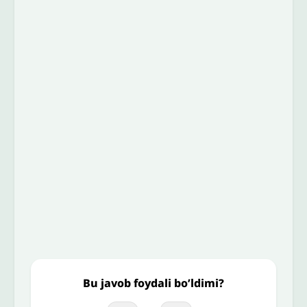
Izoh sababi
*
Email
*
To’liq izohingiz
Jo'nating
Bu javob foydali bo’ldimi?