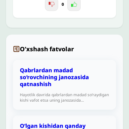
0
O’xshash fatvolar
Qabrlardan madad
so‘rovchining janozasida
qatnashish
Hayotlik davrida qabrlardan madad so‘raydigan
kishi vafot etsa uning janozasida
qatnashishning hukmi nima?
O‘lgan kishidan qanday