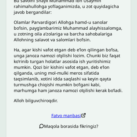
Bu savolni Shayx Muhammad ibn Usaymin
rahimahullohga yo‘llaganimizda, u zot quyidagicha
javob bergandilar:
Olamlar Parvardigori Allohga hamd-u sanolar
bo‘lsin, payg‘ambarimiz Muhammad alayhissalomga,
u zotning oila a’zolariga va barcha sahobalariga
Allohning salavot va salomlari bo‘lsin.
Ha, agar kishi vafot etgan deb e’lon qilingan bo‘lsa,
unga janoza namozi o‘qilishi lozim. Chunki biz faqat
ko‘rinib turgan holatlar asosida ish yuritishimiz
mumkin. Qozi bir kishini vafot etgan, deb e’lon
qilganda, uning mol-mulki meros sifatida
taqsimlanib, xotini idda saqlashi va keyin qayta
turmushga chiqishi mumkin bo‘lgani kabi,
marhumga ham janoza namozi o‘qilishi kerak bo‘ladi.
Alloh bilguvchiroqdir.
Fatvo manbasi
Maqola borasida fikringiz?