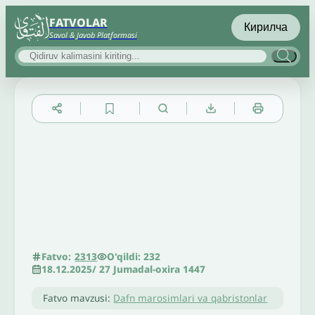
FATVOLAR
Кирилча
Savol & Javob Platformasi
▲
▼
╳
O'qildi: 232
Fatvo:
2313
18.12.2025
/
27 Jumadal-oxira 1447
Fatvo mavzusi:
Dafn marosimlari va qabristonlar