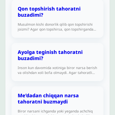
Qon topshirish tahoratni
buzadimi?
Musulmon kishi donorlik qilib qon topshirishi
joizmi? Agar qon topshirsa, qon topshirgandan
keyin tahorat olmasdan namoz o‘qishi joizmi?
Ayolga teginish tahoratni
buzadimi?
Inson kun davomida xotiniga biror narsa berish
va olishdan xoli bo‘la olmaydi. Agar tahoratli
kishi xotinining qo‘liga tegsa, tahorati
buziladimi?
Me’dadan chiqqan narsa
tahoratni buzmaydi
Biror narsani ichganda yoki yeganda achchiq