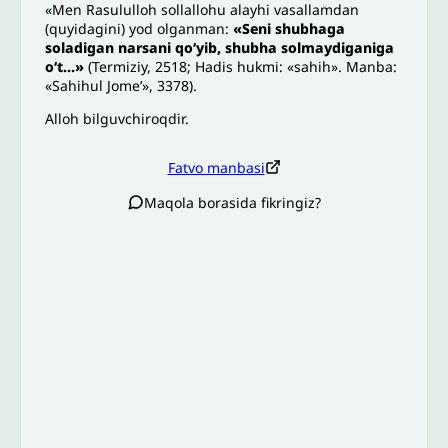
«Men Rasululloh sollallohu alayhi vasallamdan
(quyidagini) yod olganman:
«Seni shubhaga
soladigan narsani qo‘yib, shubha solmaydiganiga
o‘t…»
(Termiziy, 2518; Hadis hukmi: «sahih». Manba:
«Sahihul Jome’», 3378).
Alloh bilguvchiroqdir.
Fatvo manbasi
Maqola borasida fikringiz?
Izoh sababi
*
Email
*