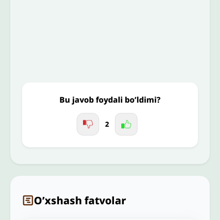
To’liq izohingiz
Jo'nating
Bu javob foydali bo’ldimi?
2
O’xshash fatvolar