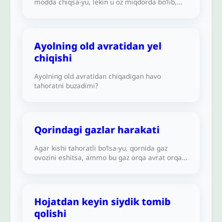
modda chiqsa-yu, lekin u oz miqdorda bo‘lib,
og‘izni to‘ldirmasa yoki faqat tomoqning yuqori
qismiga yetib, yana pastga tushsa, bu
tahoratni buzadimi?
Ayolning old avratidan yel
chiqishi
Ayolning old avratidan chiqadigan havo
tahoratni buzadimi?
Qorindagi gazlar harakati
Agar kishi tahoratli bo‘lsa-yu, qornida gaz
ovozini eshitsa, ammo bu gaz orqa avrat orqali
chiqmasa, bunday holat haqidagi hukm
qanday? U tahoratli holatda qoladimi yoki
tahorati buzilgan sanaladimi?
Hojatdan keyin siydik tomib
qolishi