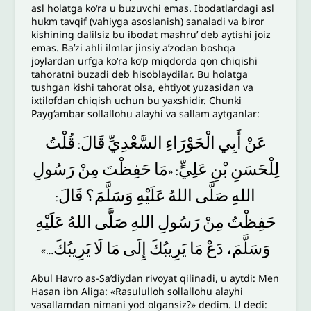
asl holatga ko‘ra u buzuvchi emas. Ibodatlardagi asl
hukm tavqif (vahiyga asoslanish) sanaladi va biror
kishining dalilsiz bu ibodat mashru’ deb aytishi joiz
emas. Ba’zi ahli ilmlar jinsiy a’zodan boshqa
joylardan urfga ko‘ra ko‘p miqdorda qon chiqishi
tahoratni buzadi deb hisoblaydilar. Bu holatga
tushgan kishi tahorat olsa, ehtiyot yuzasidan va
ixtilofdan chiqish uchun bu yaxshidir. Chunki
Payg‘ambar sollallohu alayhi va sallam aytganlar:
عَنْ
أَبِي
الْحَوْرَاءِ
السَّعْدِيِّ
قَالَ
قُلْتُ
:
‌
لِلْحَسَنِ
بْنِ
عَلِيٍّ
مَا
حَفِظْتَ
مِنْ
رَسُولِ
: «
اللهِ
صَلَّى
اللهُ
عَلَيْهِ
وَسَلَّمَ؟
قَالَ
:
حَفِظْتُ
مِنْ
رَسُولِ
اللهِ
صَلَّى
اللهُ
عَلَيْهِ
وَسَلَّمَ،
دَعْ
مَا
يَرِيبُكَ
إِلَى
مَا
لَا
يَرِيبُكَ
…»
Abul Havro as-Sa’diydan rivoyat qilinadi, u aytdi: Men
Hasan ibn Aliga: «Rasululloh sollallohu alayhi
vasallamdan nimani yod olgansiz?» dedim. U dedi: