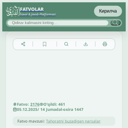
FATVOLAR
Кирилча
Savol & Javob Platformasi
▲
▼
╳
O'qildi: 461
Fatvo:
2176
05.12.2025
/
14 Jumadal-oxira 1447
Fatvo mavzusi:
Tahoratni buzadigan narsalar