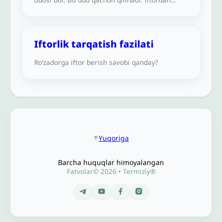
oldinmi, iftor paytidami yoki undan keyinmi?
Payg‘ambarimiz sollallohu alayhi vasallamdan
rivoyat qilingan biror duo bormi yoki bunday
vaqtda o‘zingiz biror duoni tavsiya qilasizmi?
Iftorlik tarqatish fazilati
Roʻzadorga iftor berish savobi qanday?
Yuqoriga
Barcha huquqlar himoyalangan
Fatvolar© 2026 • Termiziy®