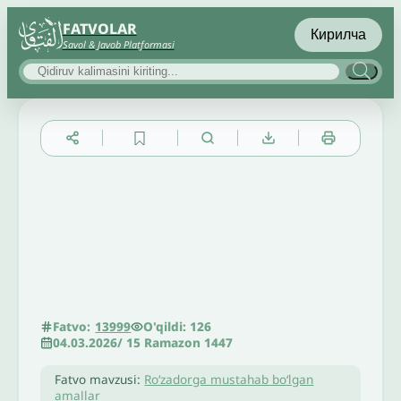
FATVOLAR
Кирилча
Savol & Javob Platformasi
▲
▼
╳
O'qildi: 126
Fatvo:
13999
04.03.2026
/
15 Ramazon 1447
Fatvo mavzusi:
Roʻzadorga mustahab boʻlgan
amallar