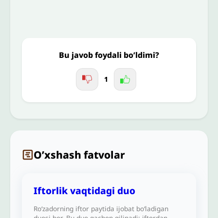
Jo'nating
Bu javob foydali bo’ldimi?
1
O’xshash fatvolar
Iftorlik vaqtidagi duo
Ro‘zadorning iftor paytida ijobat bo‘ladigan
duosi bor. Bu duo qachon qilinadi: iftordan