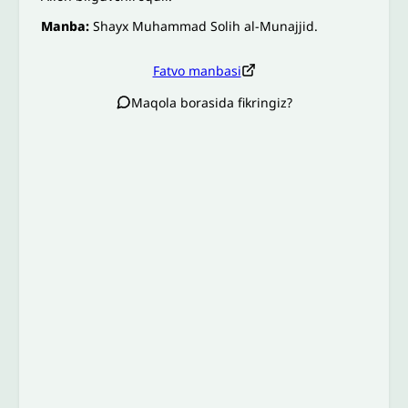
Manba:
Shayx Muhammad Solih al-Munajjid.
Fatvo manbasi
Maqola borasida fikringiz?
Izoh sababi
*
Email
*
To’liq izohingiz