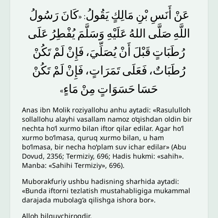
عَنْ
أَنَسِ
بْنِ
مَالِكٍ
يَقُولُ
كَانَ
رَسُولُ
: «
اللَّهِ
صَلَّى
اللهُ
عَلَيْهِ
وَسَلَّمَ
يُفْطِرُ
عَلَى
رُطَبَاتٍ
قَبْلَ
أَنْ
يُصَلِّيَ،
فَإِنْ
لَمْ
تَكُنْ
رُطَبَاتٌ،
فَعَلَى
تَمَرَاتٍ،
فَإِنْ
لَمْ
تَكُنْ
حَسَا
حَسَوَاتٍ
مِنْ
مَاءٍ
»
Anas ibn Molik roziyallohu anhu aytadi: «Rasululloh
sollallohu alayhi vasallam namoz o‘qishdan oldin bir
nechta ho‘l xurmo bilan iftor qilar edilar. Agar ho‘l
xurmo bo‘lmasa, quruq xurmo bilan, u ham
bo‘lmasa, bir necha ho‘plam suv ichar edilar» (Abu
Dovud, 2356; Termiziy, 696; Hadis hukmi: «sahih».
Manba: «Sahihi Termiziy», 696).
Muborakfuriy ushbu hadisning sharhida aytadi:
«Bunda iftorni tezlatish mustahabligiga mukammal
darajada mubolag‘a qilishga ishora bor».
Alloh bilguvchiroqdir.