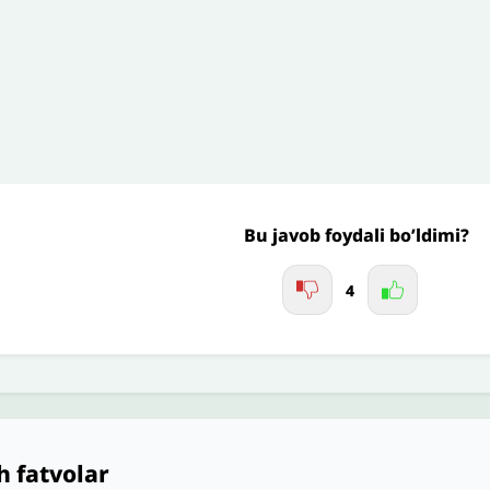
Jo'nating
Bu javob foydali bo’ldimi?
4
h fatvolar