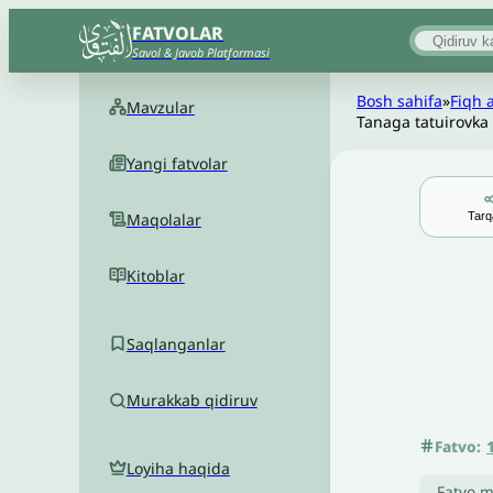
FATVOLAR
Savol & Javob Platformasi
Bosh sahifa
»
Fiqh 
Mavzular
Tanaga tatuirovka 
Yangi fatvolar
Tarq
Maqolalar
Kitoblar
Saqlanganlar
Murakkab qidiruv
Fatvo:
Loyiha haqida
Fatvo m