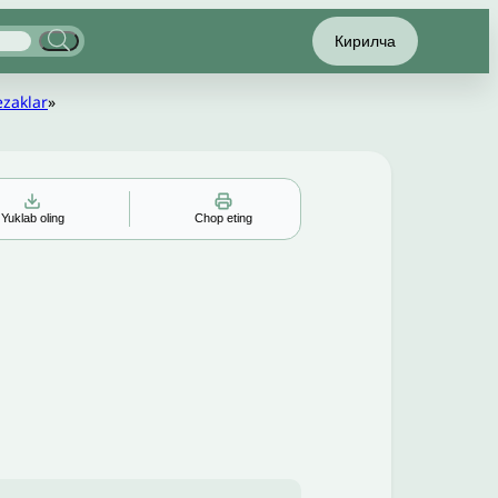
Кирилча
ezaklar
»
Yuklab oling
Chop eting
▲
▼
╳