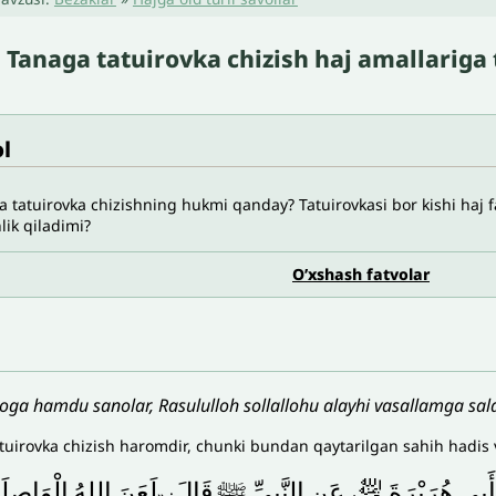
Tanaga tatuirovka chizish haj amallariga t
l
 tatuirovka chizishning hukmi qanday? Tatuirovkasi bor kishi haj 
nlik qiladimi?
O’xshash fatvolar
loga hamdu sanolar, Rasululloh sollallohu alayhi vasallamga sala
tuirovka chizish haromdir, chunki bundan qaytarilgan sahih hadis v
الْوَاصِلَة
اللهُ
لَعَنَ
قَالَ
ﷺ
النَّبِيِّ
عَنِ
﵁،
هُرَيْرَةَ
أَبِي
: «