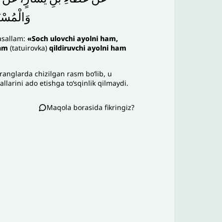
وَالْمُسْ،
vasallam:
«Soch ulovchi ayolni ham,
shm
(tatuirovka)
qildiruvchi ayolni ham
 ranglarda chizilgan rasm bo‘lib, u
llarini ado etishga to‘sqinlik qilmaydi.
Maqola borasida fikringiz?