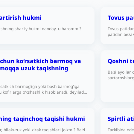
qartirish hukmi
Tovus pa
rishning shar’iy hukmi qanday, u harommi?
Tovus patida
patidan beza
o‘qishning h
uchun ko‘rsatkich barmoq va
Qoshni te
moqqa uzuk taqishning
Ba’zi ayollar 
sartaroshlarg
sochlarining 
rsatkich barmog‘iga yoki bosh barmog‘iga
qanday?
 kofirlarga o‘xshashlik hisoblanadi, deyiladi.
a bu masalani tushuntirib bering.
ning taqinchoq taqishi hukmi
Spirtli a
r, bilakuzuk yoki zirak taqishlari joizmi? Ba’zi
Tarkibida odek