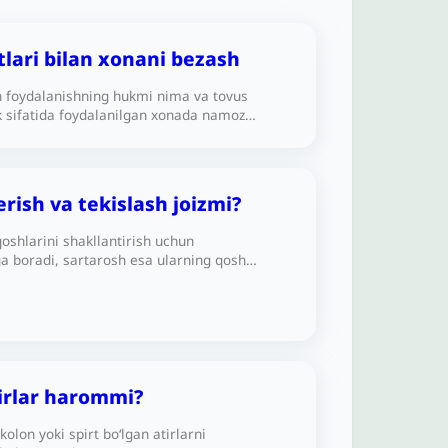
tlari bilan xonani bezash
n foydalanishning hukmi nima va tovus
k sifatida foydalanilgan xonada namoz
ukmi qanday?
rish va tekislash joizmi?
qoshlarini shakllantirish uchun
a boradi, sartarosh esa ularning qosh
bir qismini qirqadi yoki qiradi. Buning hukmi
tirlar harommi?
olon yoki spirt bo‘lgan atirlarni