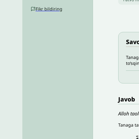
Fikr bildiring
Savo
Tanaga
to‘sqi
Javob
Alloh tao
Tanaga ta
َ