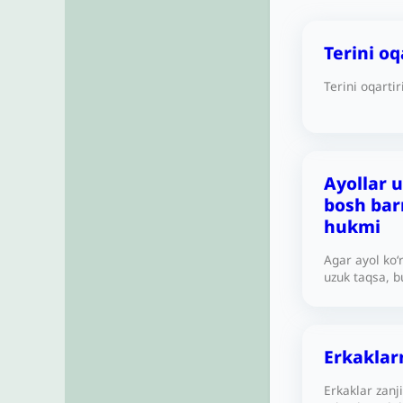
Terini o
Terini oqarti
Ayollar 
bosh bar
hukmi
Agar ayol ko‘
uzuk taqsa, bu
Iltimos, bizg
Erkaklar
Erkaklar zanji