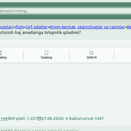
asoslari
»
Fiqh
»
Urf-odatlar
»
Kiyim-kechak, taqinchoqlar va rasmlar
»
B
chizish haj amallariga toʻsqinlik qiladimi?
ating
Saqlang
Qidirsh
O'qildi: 1,227
27.08.2025
/
4 Rabiul-avval 1447
1199
avzusi:
Bezaklar
»
Hajga oid turli savollar