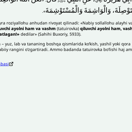
تَوْصِلَةَ
وَالْوَاشِمَةَ
وَالْمُسْتَوْشِمَةَ
».
ra roziyallohu anhudan rivoyat qilinadi: «Nabiy sollallohu alayhi 
tuvchi ayolni ham va vashm
(tatuirovka)
qiluvchi ayolni ham, va
natlagan!»
dedilar» (Sahihi Buxoriy, 5933).
 – yuz, lab va tananing boshqa qismlarida ko‘kish, yashil yoki qora
abiiy rangini o‘zgartiradi. Ammo badanda tatuirovka bo‘lishi haj ama
nbasi
zoh sababi
*
Email
*
’liq izohingiz