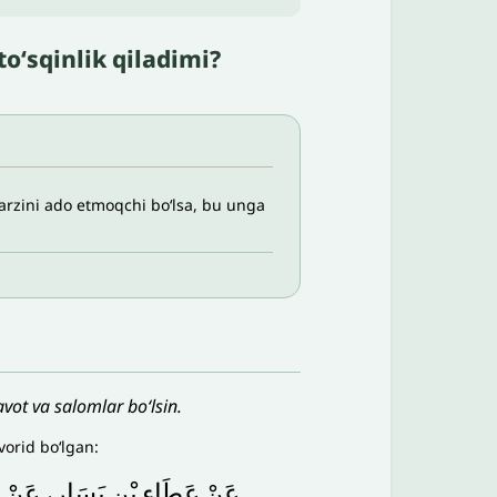
oʻsqinlik qiladimi?
farzini ado etmoqchi bo‘lsa, bu unga
vot va salomlar bo‘lsin.
orid bo‘lgan:
عَنْ
عَطَاءِ
بْنِ
يَسَارٍ،
عَنْ