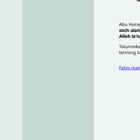
Abu Huray
soch ula
Alloh la’
Tatuirovka
terining t
Fatvo ma
I
To