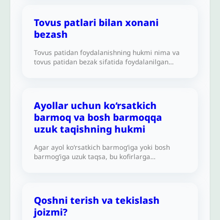
Tovus patlari bilan xonani
bezash
Tovus patidan foydalanishning hukmi nima va
tovus patidan bezak sifatida foydalanilgan
xonada namoz o‘qishning hukmi qanday?
Ayollar uchun ko‘rsatkich
barmoq va bosh barmoqqa
uzuk taqishning hukmi
Agar ayol ko‘rsatkich barmog‘iga yoki bosh
barmog‘iga uzuk taqsa, bu kofirlarga
o‘xshashlik hisoblanadi, deyiladi. Iltimos, bizga
bu masalani tushuntirib bering.
Qoshni terish va tekislash
joizmi?