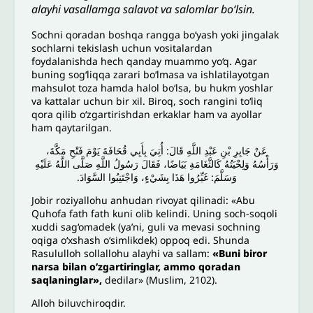
alayhi vasallamga salavot va salomlar bo‘lsin.
Sochni qoradan boshqa rangga bo‘yash yoki jingalak
sochlarni tekislash uchun vositalardan
foydalanishda hech qanday muammo yo‘q. Agar
buning sogʻliqqa zarari bo‘lmasa va ishlatilayotgan
mahsulot toza hamda halol bo‘lsa, bu hukm yoshlar
va kattalar uchun bir xil. Biroq, soch rangini to‘liq
qora qilib o‘zgartirishdan erkaklar ham va ayollar
ham qaytarilgan.
عَنْ جَابِرِ بْنِ عَبْدِ اللَّهِ قَالَ: أُتِيَ بِأَبِي قُحَافَةَ يَوْمَ فَتْحِ مَكَّةَ،
وَرَأْسُهُ وَلِحْيَتُهُ كَالثَّغَامَةِ بَيَاضًا، فَقَالَ رَسُولُ اللَّهِ صَلَّى اللَّهُ عَلَيْهِ
وَسَلَّمَ: غَيِّرُوا هَذَا بِشَيْءٍ، وَاجْتَنِبُوا السَّوَادَ.
Jobir roziyallohu anhudan rivoyat qilinadi: «Abu
Quhofa fath fath kuni olib kelindi. Uning soch-soqoli
xuddi sag‘omadek (ya’ni, guli va mevasi sochning
oqiga o‘xshash o‘simlikdek) oppoq edi. Shunda
Rasululloh sollallohu alayhi va sallam:
«Buni biror
narsa bilan o’zgartiringlar, ammo qoradan
saqlaninglar»,
dedilar» (Muslim, 2102).
Alloh biluvchiroqdir.