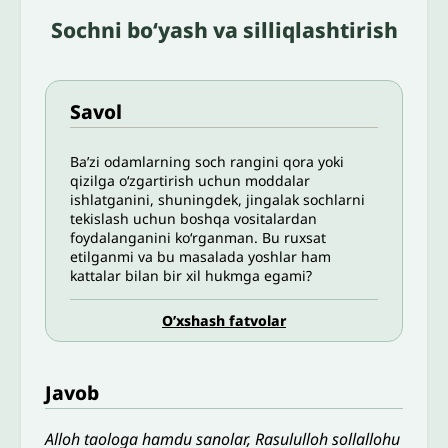
Sochni boʻyash va silliqlashtirish
Savol
Ba’zi odamlarning soch rangini qora yoki
qizilga o‘zgartirish uchun moddalar
ishlatganini, shuningdek, jingalak sochlarni
tekislash uchun boshqa vositalardan
foydalanganini ko‘rganman. Bu ruxsat
etilganmi va bu masalada yoshlar ham
kattalar bilan bir xil hukmga egami?
O’xshash fatvolar
Javob
Alloh taologa hamdu sanolar, Rasululloh sollallohu