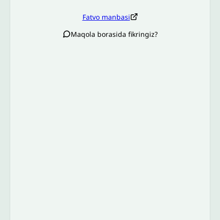
Fatvo manbasi
Maqola borasida fikringiz?
Izoh sababi
*
Email
*
To’liq izohingiz