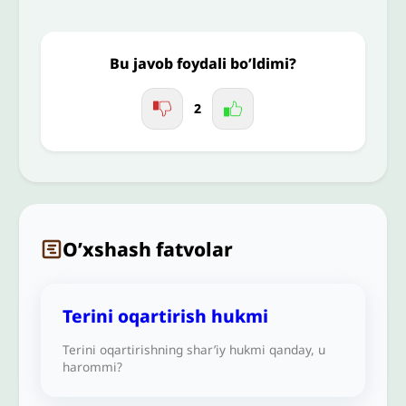
Jo'nating
Bu javob foydali bo’ldimi?
2
O’xshash fatvolar
Terini oqartirish hukmi
Terini oqartirishning shar’iy hukmi qanday, u
harommi?