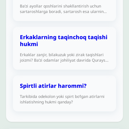
Ba’zi ayollar qoshlarini shakllantirish uchun
sartaroshlarga boradi, sartarosh esa ularning
qosh sochlarining bir qismini qirqadi yoki
qiradi. Buning hukmi qanday?
Erkaklarning taqinchoq taqishi
hukmi
Erkaklar zanjir, bilakuzuk yoki zirak taqishlari
joizmi? Ba’zi odamlar johiliyat davrida Quraysh
qabilasi shunday qilganlari uchun bu ishni
joizligini aytishmoqda.
Spirtli atirlar harommi?
Tarkibida odekolon yoki spirt bo‘lgan atirlarni
ishlatishning hukmi qanday?