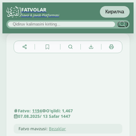
FATVOLAR
Кирилча
Savol & Javob Platformasi
▲
▼
╳
O'qildi: 1,467
Fatvo:
1194
07.08.2025
/
13 Safar 1447
Fatvo mavzusi:
Bezaklar