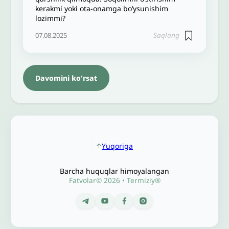
kerakmi yoki ota-onamga bo‘ysunishim
lozimmi?
Saqlang
07.08.2025
Davomini ko'rsat
Yuqoriga
Barcha huquqlar himoyalangan
Fatvolar© 2026 • Termiziy®