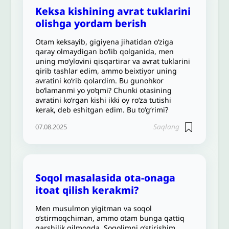
Keksa kishining avrat tuklarini
olishga yordam berish
Otam keksayib, gigiyena jihatidan o‘ziga
qaray olmaydigan bo‘lib qolganida, men
uning mo‘ylovini qisqartirar va avrat tuklarini
qirib tashlar edim, ammo beixtiyor uning
avratini ko‘rib qolardim. Bu gunohkor
boʻlamanmi yo yo‘qmi? Chunki otasining
avratini ko‘rgan kishi ikki oy ro‘za tutishi
kerak, deb eshitgan edim. Bu to‘g‘rimi?
Saqlang
07.08.2025
Soqol masalasida ota-onaga
itoat qilish kerakmi?
Men musulmon yigitman va soqol
o‘stirmoqchiman, ammo otam bunga qattiq
qarshilik qilmoqda. Soqolimni o‘stirishim