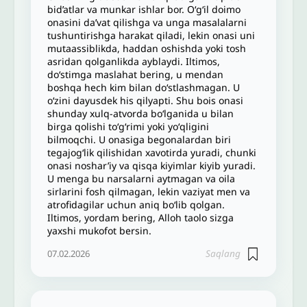
bid’atlar va munkar ishlar bor. Oʻgʻil doimo
onasini daʼvat qilishga va unga masalalarni
tushuntirishga harakat qiladi, lekin onasi uni
mutaassiblikda, haddan oshishda yoki tosh
asridan qolganlikda ayblaydi. Iltimos,
do‘stimga maslahat bering, u mendan
boshqa hech kim bilan do‘stlashmagan. U
oʻzini dayusdek his qilyapti. Shu bois onasi
shunday xulq-atvorda boʻlganida u bilan
birga qolishi toʻgʻrimi yoki yoʻqligini
bilmoqchi. U onasiga begonalardan biri
tegajogʻlik qilishidan xavotirda yuradi, chunki
onasi noshar’iy va qisqa kiyimlar kiyib yuradi.
U menga bu narsalarni aytmagan va oila
sirlarini fosh qilmagan, lekin vaziyat men va
atrofidagilar uchun aniq bo‘lib qolgan.
Iltimos, yordam bering, Alloh taolo sizga
yaxshi mukofot bersin.
Saqlang
07.02.2026