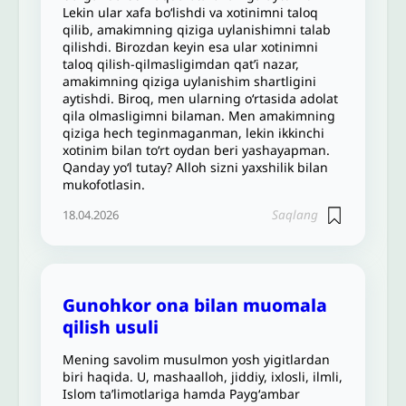
Lekin ular xafa bo‘lishdi va xotinimni taloq
qilib, amakimning qiziga uylanishimni talab
qilishdi. Birozdan keyin esa ular xotinimni
taloq qilish-qilmasligimdan qat’i nazar,
amakimning qiziga uylanishim shartligini
aytishdi. Biroq, men ularning o‘rtasida adolat
qila olmasligimni bilaman. Men amakimning
qiziga hech teginmaganman, lekin ikkinchi
xotinim bilan to‘rt oydan beri yashayapman.
Qanday yo‘l tutay? Alloh sizni yaxshilik bilan
mukofotlasin.
Saqlang
18.04.2026
Gunohkor ona bilan muomala
qilish usuli
Mening savolim musulmon yosh yigitlardan
biri haqida. U, mashaalloh, jiddiy, ixlosli, ilmli,
Islom taʼlimotlariga hamda Paygʻambar