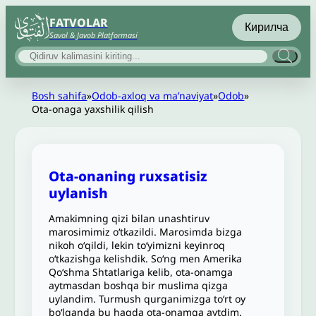
FATVOLAR
Кирилча
Savol & Javob Platformasi
Bosh sahifa
»
Odob-axloq va maʼnaviyat
»
Odob
»
Ota-onaga yaxshilik qilish
Ota-onaning ruxsatisiz
uylanish
Amakimning qizi bilan unashtiruv
marosimimiz oʻtkazildi. Marosimda bizga
nikoh oʻqildi, lekin to‘yimizni keyinroq
o‘tkazishga kelishdik. Soʻng men Amerika
Qo‘shma Shtatlariga kelib, ota-onamga
aytmasdan boshqa bir muslima qizga
uylandim. Turmush qurganimizga to‘rt oy
bo‘lganda bu haqda ota-onamga aytdim.