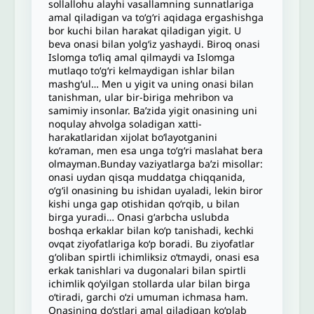
sollallohu alayhi vasallamning sunnatlariga
amal qiladigan va toʻgʻri aqidaga ergashishga
bor kuchi bilan harakat qiladigan yigit. U
beva onasi bilan yolgʻiz yashaydi. Biroq onasi
Islomga to‘liq amal qilmaydi va Islomga
mutlaqo to‘g‘ri kelmaydigan ishlar bilan
mashgʻul… Men u yigit va uning onasi bilan
tanishman, ular bir-biriga mehribon va
samimiy insonlar. Ba’zida yigit onasining uni
noqulay ahvolga soladigan xatti-
harakatlaridan xijolat bo‘layotganini
ko‘raman, men esa unga to‘g‘ri maslahat bera
olmayman.Bunday vaziyatlarga baʼzi misollar:
onasi uydan qisqa muddatga chiqqanida,
o‘g‘il onasining bu ishidan uyaladi, lekin biror
kishi unga gap otishidan qoʻrqib, u bilan
birga yuradi… Onasi gʻarbcha uslubda
boshqa erkaklar bilan koʻp tanishadi, kechki
ovqat ziyofatlariga koʻp boradi. Bu ziyofatlar
gʻoliban spirtli ichimliksiz oʻtmaydi, onasi esa
erkak tanishlari va dugonalari bilan spirtli
ichimlik qoʻyilgan stollarda ular bilan birga
oʻtiradi, garchi oʻzi umuman ichmasa ham.
Onasining doʻstlari amal qiladigan koʻplab