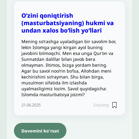
Oʻzini qoniqtirish
(masturbatsiyaning) hukmi va
undan xalos boʻlish yoʻllari
Mening so‘rashga uyaladigan bir savolim bor,
lekin Islomga yangi kirgan ayol buning
javobini bilmoqchi. Men esa unga Qur’on va
Sunnatdan dalillar bilan javob bera
olmayman. Iltimos, bizga yordam bering.
Agar bu savol nooʻrin boʻlsa, Allohdan meni
kechirishini soʻrayman. Shu bilan birga,
musulmon sifatida ilm izlashda
uyalmasligimiz lozim. Savol quyidagicha:
Islomda masturbatsiya joizmi?
Saqlang
21.06.2025
Davomini ko'rsat