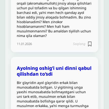
orqali (akromakumulloh) jinsiy aloqa qilishlari
uchun pul to‘ladim va bu qilgan ishimning
barchasi edi, ya’ni men hech qanday ayol
bilan oddiy jinsiy aloqada bo‘lmadim. Bu zino
hisoblanadimi? Men zinokor
hisoblanamanmi? Men hali ham
musulmonmanmi? Bu amaldan tiyilish uchun
nima qila olaman?
Saqlang
11.01.2026
Ayolning oshig‘i uni dinni qabul
qilishdan to’sdi
Bir g‘ayridin ayol g‘ayridin erkak bilan
munosabatda bo‘lgan. U yigitining unga
yaxshi munosabatda bo‘lmayotgani uchun
uni tark etib, musulmon erkak bilan
munosabatda bo’lishga qaror qildi. U
musulmon erkakka, ya’ni menga turmushga