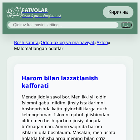
FATVOLAR
Кирилча
Savol & Javob Platformasi
Bosh sahifa
»
Odob-axloq va maʼnaviyat
»
Axloq
»
Malomatlangan odatlar
Harom bilan lazzatlanish
kafforati
Menda jiddiy savol bor. Men ikki yil oldin
Islomni qabul qildim. Jinsiy istaklarimni
boshqarishda katta qiyinchiliklarga duch
kelmoqdaman. Islomni qabul qilishimdan
oldin men hech qachon jinsiy aloqada
bo‘lmaganman. Ammo yaqinda harom
ishlarni qila boshladim. Masalan, men uchta
holatda fohishalarga mening bilan og‘iz