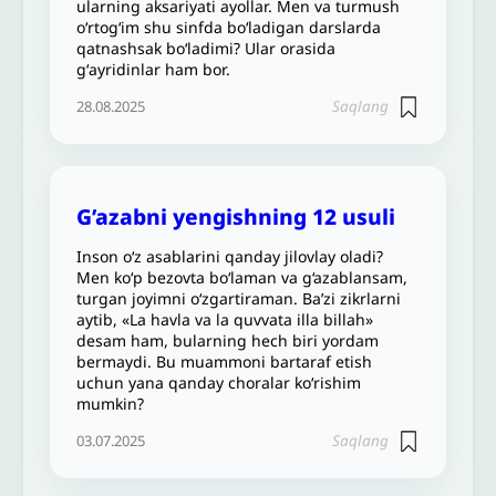
ularning aksariyati ayollar. Men va turmush
o‘rtog‘im shu sinfda bo‘ladigan darslarda
qatnashsak bo‘ladimi? Ular orasida
gʻayridinlar ham bor.
Saqlang
28.08.2025
G’azabni yengishning 12 usuli
Inson o‘z asablarini qanday jilovlay oladi?
Men koʻp bezovta boʻlaman va g‘azablansam,
turgan joyimni oʻzgartiraman. Ba’zi zikrlarni
aytib, «La havla va la quvvata illa billah»
desam ham, bularning hech biri yordam
bermaydi. Bu muammoni bartaraf etish
uchun yana qanday choralar ko‘rishim
mumkin?
Saqlang
03.07.2025