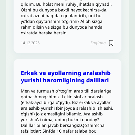
qildim. Bu holat meni ruhiy jihatdan qiynadi.
Qizni bu dunyoda baxtli hayot kechirsa-da,
oxirat azobi haqida ogohlantirib, uni bu
yoʻldan qaytarishim toʻgʻrimi? Alloh sizga
rahm qilsin va sizga bu dunyoda hamda
oxiratda baraka bersin
Saqlang
14.12.2025
Erkak va ayollarning aralashib
yurishi haromligining dalillari
Men va turmush o‘rtog‘im arab tili darslariga
qatnashmoqchimiz. Lekin sinflar aralash
(erkak-ayol birga o‘qiydi). Biz erkak va ayollar
aralashib yurishi (bir joyda aralashib ishlashi,
o‘qishi) joiz emasligini bilamiz. Aralashib
yurish o‘zi nima, uning hukmi qanday?
Dalillar bilan javob bersangiz.Qo‘shimcha
tafsilotlar: Sinfda 10 nafar talaba bor,