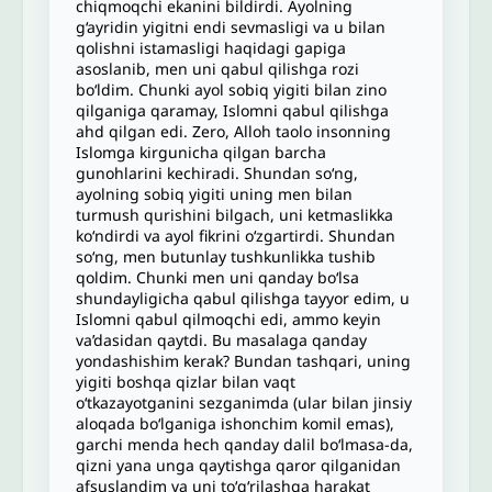
chiqmoqchi ekanini bildirdi. Ayolning
g‘ayridin yigitni endi sevmasligi va u bilan
qolishni istamasligi haqidagi gapiga
asoslanib, men uni qabul qilishga rozi
bo‘ldim. Chunki ayol sobiq yigiti bilan zino
qilganiga qaramay, Islomni qabul qilishga
ahd qilgan edi. Zero, Alloh taolo insonning
Islomga kirgunicha qilgan barcha
gunohlarini kechiradi. Shundan so‘ng,
ayolning sobiq yigiti uning men bilan
turmush qurishini bilgach, uni ketmaslikka
ko‘ndirdi va ayol fikrini o‘zgartirdi. Shundan
soʻng, men butunlay tushkunlikka tushib
qoldim. Chunki men uni qanday bo‘lsa
shundayligicha qabul qilishga tayyor edim, u
Islomni qabul qilmoqchi edi, ammo keyin
va’dasidan qaytdi. Bu masalaga qanday
yondashishim kerak? Bundan tashqari, uning
yigiti boshqa qizlar bilan vaqt
o‘tkazayotganini sezganimda (ular bilan jinsiy
aloqada bo‘lganiga ishonchim komil emas),
garchi menda hech qanday dalil bo‘lmasa-da,
qizni yana unga qaytishga qaror qilganidan
afsuslandim va uni toʻgʻrilashga harakat