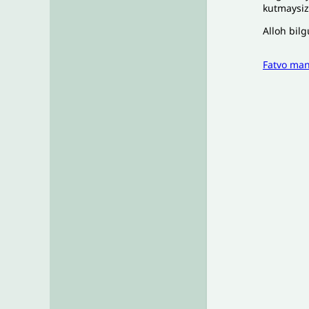
kutmaysiz
Alloh bilg
Fatvo ma
I
To