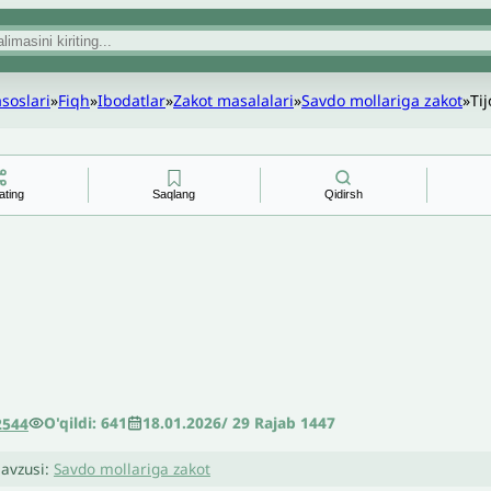
asoslari
»
Fiqh
»
Ibodatlar
»
Zakot masalalari
»
Savdo mollariga zakot
»
Ti
ating
Saqlang
Qidirsh
O'qildi: 641
18.01.2026
/
29 Rajab 1447
2544
avzusi:
Savdo mollariga zakot