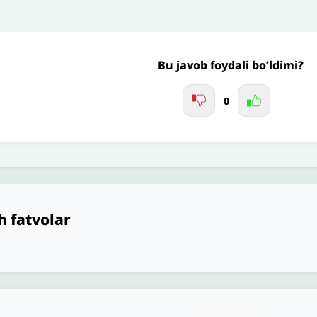
Jo'nating
Bu javob foydali bo’ldimi?
0
h fatvolar