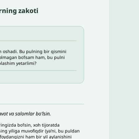
rning zakoti
oshadi. Bu pulning bir qismini
ib olmagan bo‘lsam ham, bu pulni
blashim yetarlimi?
vot va salomlar bo‘lsin.
ringizda bo‘lsin, xoh tijoratda
ing yiliga muvofiqdir (ya’ni, bu puldan
foydangizni ham bir yil aylanishini