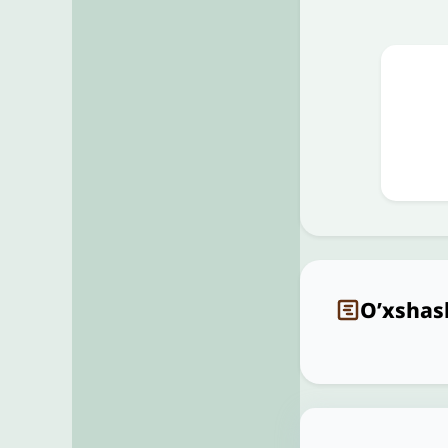
O’xshas