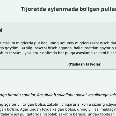
Tijoratda aylanmada boʻlgan pulla
l
 ma’lum miqdorda pul bor, uning umumiy miqdori zakot nisobidan 
tga qo‘ydim. Bu yilgi zakotni hisoblaganda, hali tijoratdan qaytar
shim kerakmi, yoki hozir qo‘limda bor pulga asoslanib zakotni hiso
O’xshash fatvolar
loga hamdu sanolar, Rasululloh sollallohu alayhi vasallamga sala
gizga bir yil to‘lgan bo‘lsa, zakotini chiqarasiz, xoh u sizning ixtiyo
an bo‘lsin. Agar undan foyda kelgan bo‘lsa, uning yili asl mablag‘n
dalarni asl pul qatorida hisoblab zakotini berasiz, undan topilgan 