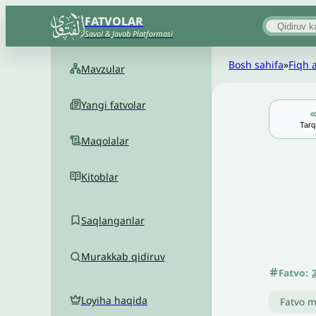
FATVOLAR
Savol & Javob Platformasi
Bosh sahifa
»
Fiqh 
Mavzular
Yangi fatvolar
Tarq
Maqolalar
Kitoblar
Saqlanganlar
Murakkab qidiruv
Fatvo:
Loyiha haqida
Fatvo m