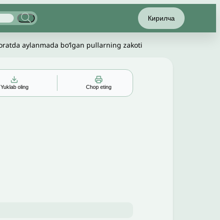
Кирилча
joratda aylanmada boʻlgan pullarning zakoti
Yuklab oling
Chop eting
▲
▼
╳