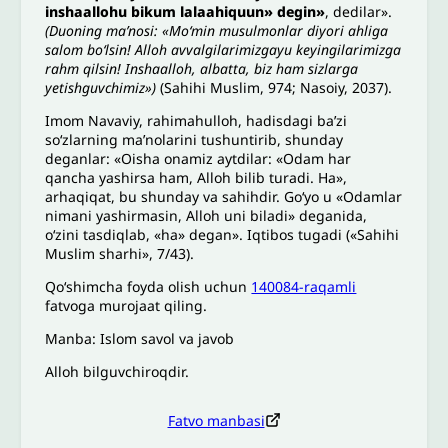
inshaallohu bikum lalaahiquun» degin»
, dedilar».
(Duoning maʼnosi: «Moʻmin musulmonlar diyori ahliga
salom boʻlsin! Alloh avvalgilarimizgayu keyingilarimizga
rahm qilsin! Inshaalloh, albatta, biz ham sizlarga
yetishguvchimiz»)
(Sahihi Muslim, 974; Nasoiy, 2037).
Imom Navaviy, rahimahulloh, hadisdagi baʼzi
soʻzlarning maʼnolarini tushuntirib, shunday
deganlar: «Oisha onamiz aytdilar: «Odam har
qancha yashirsa ham, Alloh bilib turadi. Ha»,
arhaqiqat, bu shunday va sahihdir. Goʻyo u «Odamlar
nimani yashirmasin, Alloh uni biladi» deganida,
oʻzini tasdiqlab, «ha» degan». Iqtibos tugadi («Sahihi
Muslim sharhi», 7/43).
Qoʻshimcha foyda olish uchun
140084-raqamli
fatvoga murojaat qiling.
Manba: Islom savol va javob
Alloh bilguvchiroqdir.
Fatvo manbasi