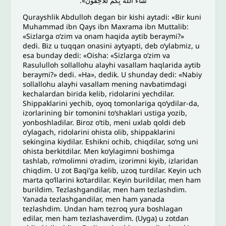
شَاءَ اللهُ بِكُمْ لَلَاحِقُونَ».
Qurayshlik Abdulloh degan bir kishi aytadi: «Bir kuni
Muhammad ibn Qays ibn Maxrama ibn Muttalib:
«Sizlarga oʻzim va onam haqida aytib beraymi?»
dedi. Biz u tuqqan onasini aytyapti, deb oʻylabmiz, u
esa bunday dedi: «Oisha: «Sizlarga oʻzim va
Rasululloh sollallohu alayhi vasallam haqlarida aytib
beraymi?» dedi. «Ha», dedik. U shunday dedi: «Nabiy
sollallohu alayhi vasallam mening navbatimdagi
kechalardan birida kelib, ridolarini yechdilar.
Shippaklarini yechib, oyoq tomonlariga qoʻydilar-da,
izorlarining bir tomonini toʻshaklari ustiga yozib,
yonboshladilar. Biroz oʻtib, meni uxlab qoldi deb
oʻylagach, ridolarini ohista olib, shippaklarini
sekingina kiydilar. Eshikni ochib, chiqdilar, soʻng uni
ohista berkitdilar. Men koʻylagimni boshimga
tashlab, roʻmolimni oʻradim, izorimni kiyib, izlaridan
chiqdim. U zot Baqiʼga kelib, uzoq turdilar. Keyin uch
marta qoʻllarini koʻtardilar. Keyin burildilar, men ham
burildim. Tezlashgandilar, men ham tezlashdim.
Yanada tezlashgandilar, men ham yanada
tezlashdim. Undan ham tezroq yura boshlagan
edilar, men ham tezlashaverdim. (Uyga) u zotdan