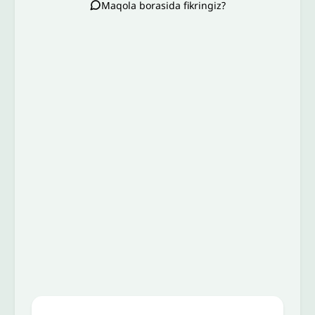
Maqola borasida fikringiz?
Izoh sababi
*
Email
*
To’liq izohingiz
Jo'nating