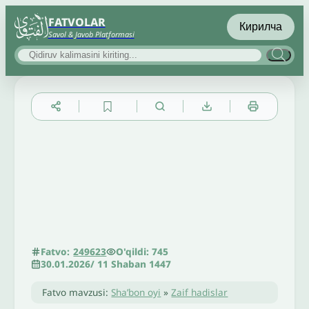
FATVOLAR
Кирилча
Savol & Javob Platformasi
▲
▼
╳
O'qildi: 745
Fatvo:
249623
30.01.2026
/
11 Shaban 1447
Fatvo mavzusi:
Sha’bon oyi
»
Zaif hadislar