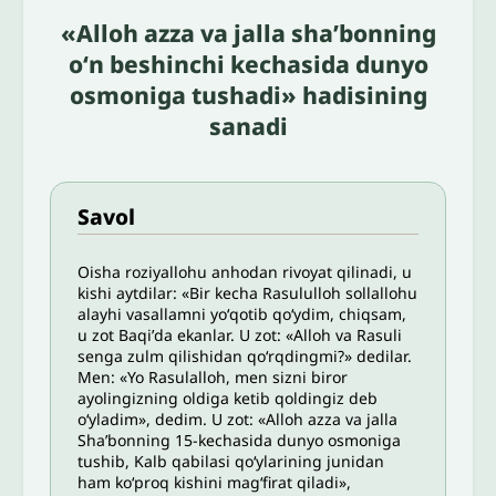
«Alloh azza va jalla shaʼbonning
oʻn beshinchi kechasida dunyo
osmoniga tushadi» hadisining
sanadi
Savol
Oisha roziyallohu anhodan rivoyat qilinadi, u
kishi aytdilar: «Bir kecha Rasululloh sollallohu
alayhi vasallamni yoʻqotib qoʻydim, chiqsam,
u zot Baqiʼda ekanlar. U zot: «Alloh va Rasuli
senga zulm qilishidan qoʻrqdingmi?» dedilar.
Men: «Yo Rasulalloh, men sizni biror
ayolingizning oldiga ketib qoldingiz deb
oʻyladim», dedim. U zot: «Alloh azza va jalla
Shaʼbonning 15-kechasida dunyo osmoniga
tushib, Kalb qabilasi qoʻylarining junidan
ham koʻproq kishini magʻfirat qiladi»,