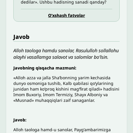
dedilar». Ushbu hadisning sanadi qanday?
O’xshash fatvolar
Javob
Alloh taologa hamdu sanolar, Rasululloh sollallohu
alayhi vasallamga salavot va salomlar bo‘lsin.
Javobning qisqacha mazmuni:
«Alloh azza va jalla Shaʼbonning yarim kechasida
dunyo osmoniga tushib, Kalb qabilasi qoʻylarining
junidan ham koʻproq kishini magʻfirat qiladi» hadisini
Imom Buxoriy, Imom Termiziy, Shayx Alboniy va
«Musnad» muhaqqiqlari zaif sanaganlar.
Javob:
Alloh taologa hamd-u sanolar, Paygʻambarimizga