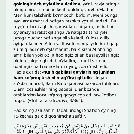
qoldingiz deb oʻyladim»
dedim»
, yaʼni, zavjalaringiz
oldiga biror ish bilan ketib qoldingiz deb oʻyladim.
Men buni tekshirib koʻrmoqchi boʻldim. Meni bunga
ayollarda mavjud boʻlgan rashk tuygʻusi undadi. Bu
tuygʻu ularni aql chegarasidan chiqarib, oqibatini
oʻylamay harakat qilishga va natijada taʼna yoki
jazoga duchor boʻlishga olib keladi. Xulosa qilib
aytganda: men Alloh va Rasuli menga yoki boshqaga
zulm qiladi deb oʻylamadim, balki sizni Allohning
amri bilan yoki oʻz ijtihodingiz bilan baʼzi ayollaringiz
oldiga chiqdingiz deb oʻyladim, chunki sizning
odatingiz nafl namozlarni uyingizda oʻqish edi…
Hadis oxirida:
«Kalb qabilasi qoʻylarining junidan
ham koʻproq kishini magʻfirat qiladi»
, degan
soʻzdan murod, Banu Kalb qabilasi nazarda tutilgan.
Ularni xoslashlarining sababi, ular boshqa
arablardan koʻra koʻproq qoʻyga ega edilar». Iqtibos
tugadi («Tuhfat al-ahvaziy», 3/365).
Hadisning asli sahih, faqat undagi Shaʼbon oyining
15-kechasiga oid qoʻshimcha zaifdir.
عَنْ عَبْدِ اللهِ رَجُل مِنْ قُرَيْشٍ عَنْ مُحَمَّدِ بْنِ قَيْسِ بْنِ مَخْرَمَةَ بْنِ
الْمُطَّلِبِ «أَنَّهُ قَالَ يَوْمًا: أَلَا أُحَدِّثُكُمْ عَنِّي وَعَنْ أُمِّي، قَالَ: فَظَنَنَّا