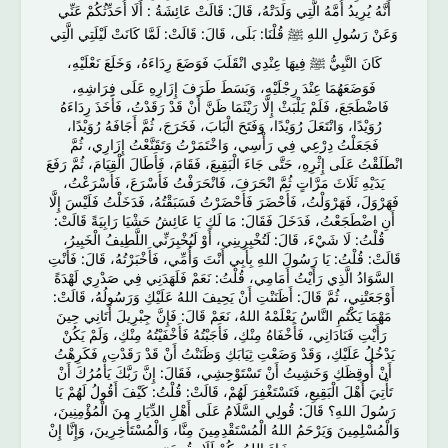
أَنَّهُ يُرِيدُ أُمَّهُ الَّتِي وَلَدَتْهُ، قَالَ: قَالَتْ عَائِشَةُ : أَلَا أُحَدِّثُكُمْ عَنِّي
وَعَنْ رَسُولِ اللهِ ﷺ قُلْنَا: بَلَى، قَالَ: قَالَتْ: لَمَّا كَانَتْ لَيْلَتِي الَّتِي
كَانَ النَّبِيُّ ﷺ فِيهَا عِنْدِي انْقَلَبَ فَوَضَعَ رِدَاءَهُ، وَخَلَعَ نَعْلَيْهِ،
فَوَضَعَهُمَا عِنْدَ رِجْلَيْهِ، وَبَسَطَ طَرَفَ إِزَارِهِ عَلَى فِرَاشِهِ،
فَاضْطَجَعَ، فَلَمْ يَلْبَثْ إِلَّا رَيْثَمَا ظَنَّ أَنْ قَدْ رَقَدْتُ، فَأَخَذَ رِدَاءَهُ
رُوَيْدًا، وَانْتَعَلَ رُوَيْدًا، وَفَتَحَ الْبَابَ، فَخَرَجَ، ثُمَّ أَجَافَهُ رُوَيْدًا،
فَجَعَلْتُ دِرْعِي فِي رَأْسِي، وَاخْتَمَرْتُ وَتَقَنَّعْتُ إِزَارِي، ثُمَّ
انْطَلَقْتُ عَلَى إِثْرِهِ، حَتَّى جَاءَ الْبَقِيعَ، فَقَامَ، فَأَطَالَ الْقِيَامَ، ثُمَّ رَفَعَ
يَدَيْهِ ثَلَاثَ مَرَّاتٍ ثُمَّ انْحَرَفَ، فَانْحَرَفْتُ فَأَسْرَعَ، فَأَسْرَعْتُ،
فَهَرْوَلَ، فَهَرْوَلْتُ، فَأَحْضَرَ فَأَحْضَرْتُ فَسَبَقْتُهُ، فَدَخَلْتُ فَلَيْسَ إِلَّا
أَنِ اضْطَجَعْتُ، فَدَخَلَ فَقَالَ: مَا لَكِ يَا عَائِشُ حَشْيَا رَابِيَةً قَالَتْ:
قُلْتُ: لَا شَيْءَ، قَالَ: لَتُخْبِرِينِي، أَوْ لَيُخْبِرَنِّي اللَّطِيفُ الْخَبِيرُ،
قَالَتْ: قُلْتُ: يَا رَسُولَ اللهِ بِأَبِي أَنْتَ وَأُمِّي، فَأَخْبَرْتُهُ، قَالَ: فَأَنْتِ
السَّوَادُ الَّذِي رَأَيْتُ أَمَامِي، قُلْتُ: نَعَمْ فَلَهَدَنِي فِي صَدْرِي لَهْدَةً
أَوْجَعَتْنِي، ثُمَّ قَالَ: أَظَنَنْتِ أَنْ يَحِيفَ اللهُ عَلَيْكِ وَرَسُولُهُ، قَالَتْ:
مَهْمَا يَكْتُمِ النَّاسُ يَعْلَمْهُ اللهُ، نَعَمْ قَالَ: فَإِنَّ جِبْرِيلَ أَتَانِي حِينَ
رَأَيْتِ فَنَادَانِي، فَأَخْفَاهُ مِنْكِ، فَأَجَبْتُهُ فَأَخْفَيْتُهُ مِنْكِ، وَلَمْ يَكُنْ
يَدْخُلُ عَلَيْكِ، وَقَدْ وَضَعْتِ ثِيَابَكِ وَظَنَنْتُ أَنْ قَدْ رَقَدْتِ، فَكَرِهْتُ
أَنْ أُوقِظَكِ وَخَشِيتُ أَنْ تَسْتَوْحِشِي، فَقَالَ: إِنَّ رَبَّكَ يَأْمُرُكَ أَنْ
تَأْتِيَ أَهْلَ الْبَقِيعِ، فَتَسْتَغْفِرَ لَهُمْ، قَالَتْ: قُلْتُ: كَيْفَ أَقُولُ لَهُمْ يَا
رَسُولَ اللهِ؟ قَالَ: قُولِي السَّلَامُ عَلَى أَهْلِ الدِّيَارِ مِنَ الْمُؤْمِنِينَ،
وَالْمُسْلِمِينَ وَيَرْحَمُ اللهُ الْمُسْتَقْدِمِينَ مِنَّا، وَالْمُسْتَأْخِرِينَ، وَإِنَّا إِنْ