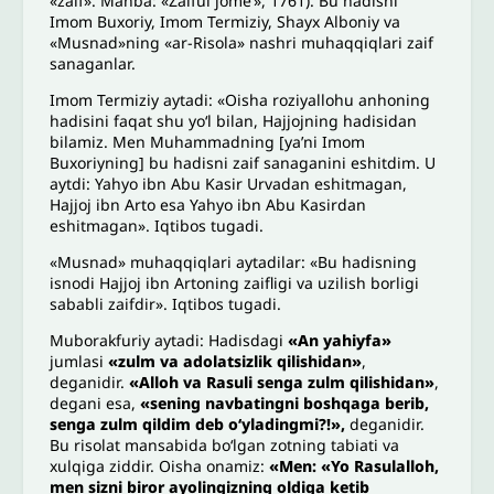
«zaif». Manba: «Zaiful jomeʼ», 1761). Bu hadisni
Imom Buxoriy, Imom Termiziy, Shayx Alboniy va
«Musnad»ning «ar-Risola» nashri muhaqqiqlari zaif
sanaganlar.
Imom Termiziy aytadi: «Oisha roziyallohu anhoning
hadisini faqat shu yoʻl bilan, Hajjojning hadisidan
bilamiz. Men Muhammadning [yaʼni Imom
Buxoriyning] bu hadisni zaif sanaganini eshitdim. U
aytdi: Yahyo ibn Abu Kasir Urvadan eshitmagan,
Hajjoj ibn Arto esa Yahyo ibn Abu Kasirdan
eshitmagan». Iqtibos tugadi.
«Musnad» muhaqqiqlari aytadilar: «Bu hadisning
isnodi Hajjoj ibn Artoning zaifligi va uzilish borligi
sababli zaifdir». Iqtibos tugadi.
Muborakfuriy aytadi: Hadisdagi
«An yahiyfa»
jumlasi
«zulm va adolatsizlik qilishidan»
,
deganidir.
«Alloh va Rasuli senga zulm qilishidan»
,
degani esa,
«sening navbatingni boshqaga berib,
senga zulm qildim deb oʻyladingmi?!»,
deganidir.
Bu risolat mansabida boʻlgan zotning tabiati va
xulqiga ziddir. Oisha onamiz:
«Men: «Yo Rasulalloh,
men sizni biror ayolingizning oldiga ketib