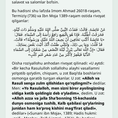
salavot va salomlar boʻlsin.
Bu hadisni shu lafzda Imom Ahmad 26018-raqam,
Termiziy (736) va Ibn Moja 1389-raqam ostida rivoyat
qilganlar:
عَنْ عَائِشَةَ، قَالَتْ: فَقَدْتُ النَّبِيَّ صَلَّى اللهُ عَلَيْهِ وَسَلَّمَ ذَاتَ لَيْلَةٍ،
فَخَرَجْتُ أَطْلُبُهُ، فَإِذَا هُوَ بِالْبَقِيعِ رَافِعٌ رَأْسَهُ إِلَى السَّمَاءِ. فَقَالَ:
«يَا عَائِشَةُ أَكُنْتِ تَخَافِينَ أَنْ يَحِيفَ اللَّهُ عَلَيْكِ وَرَسُولُهُ؟» قَالَتْ،
قَدْ قُلْتُ: وَمَا بِي ذَلِكَ، وَلَكِنِّي ظَنَنْتُ أَنَّكَ أَتَيْتَ بَعْضَ نِسَائِكَ،
فَقَالَ: «إِنَّ اللَّهَ تَعَالَى يَنْزِلُ لَيْلَةَ النِّصْفِ مِنْ شَعْبَانَ إِلَى السَّمَاءِ
الدُّنْيَا فَيَغْفِرُ لِأَكْثَرَ مِنْ عَدَدِ شَعَرِ غَنَمِ كَلْبٍ»
Oisha roziyallohu anhodan rivoyat qilinadi: «U aytdi:
«Bir kecha Rasululloh sollallohu alayhi vasallamni
yoʻqotib qoʻydim, chiqsam, u zot Baqiʼda boshlarini
osmonga qaratib turgan ekanlar. U zot:
«Alloh va
Rasuli senga zulm qilishidan qoʻrqdingmi?»
dedilar.
Men:
«Yo Rasulalloh, men sizni biror ayolingizning
oldiga ketib qoldingiz deb oʻyladim»
, dedim. U zot:
«Alloh azza va jalla Shaʼbonning 15-kechasida
dunyo osmoniga tushib, Kalb qabilasi qoʻylarining
junidan ham koʻproq kishini magʻfirat qiladi»
,
dedilar» («Sunani ibn Moja», 1389; Hadis hukmi: