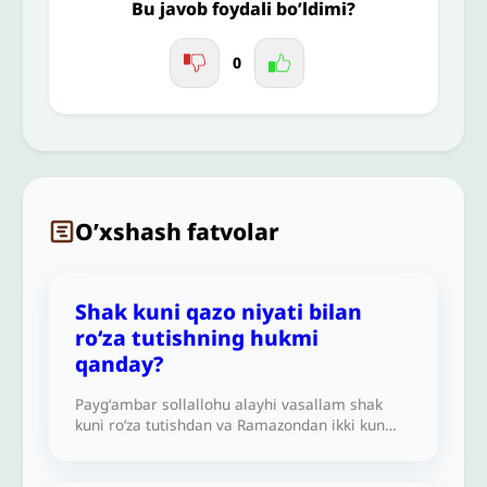
Bu javob foydali bo’ldimi?
0
O’xshash fatvolar
Shak kuni qazo niyati bilan
roʻza tutishning hukmi
qanday?
Paygʻambar sollallohu alayhi vasallam shak
kuni roʻza tutishdan va Ramazondan ikki kun
oldin roʻza tutishdan qaytarganliklarini
bilaman. Lekin shu kunlarda oʻtgan
Ramazonning qazosini tutishim joizmi?