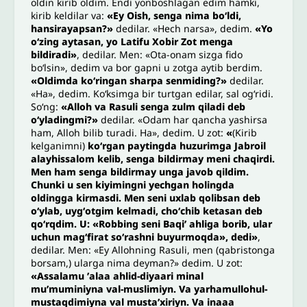
oldin kirib oldim. Endi yonboshlagan edim hamki,
kirib keldilar va:
«Ey Oish, senga nima boʻldi,
hansirayapsan?»
dedilar. «Hech narsa», dedim.
«Yo
oʻzing aytasan, yo Latifu Xobir Zot menga
bildiradi»
, dedilar. Men: «Ota-onam sizga fido
boʻlsin», dedim va bor gapni u zotga aytib berdim.
«Oldimda koʻringan sharpa senmiding?»
dedilar.
«Ha», dedim. Koʻksimga bir turtgan edilar, sal ogʻridi.
Soʻng:
«Alloh va Rasuli senga zulm qiladi deb
oʻyladingmi?»
dedilar. «Odam har qancha yashirsa
ham, Alloh bilib turadi. Ha», dedim. U zot:
«
(Kirib
kelganimni)
koʻrgan paytingda huzurimga Jabroil
alayhissalom kelib, senga bildirmay meni chaqirdi.
Men ham senga bildirmay unga javob qildim.
Chunki u sen kiyimingni yechgan holingda
oldingga kirmasdi. Men seni uxlab qolibsan deb
oʻylab, uygʻotgim kelmadi, choʻchib ketasan deb
qoʻrqdim. U: «Robbing seni Baqiʼ ahliga borib, ular
uchun magʻfirat soʻrashni buyurmoqda», dedi»
,
dedilar. Men: «Ey Allohning Rasuli, men (qabristonga
borsam,) ularga nima deyman?» dedim. U zot:
«Assalamu ʼalaa ahlid-diyaari minal
muʼmuminiyna val-muslimiyn. Va yarhamullohul-
mustaqdimiyna val mustaʼxiriyn. Va inaaa