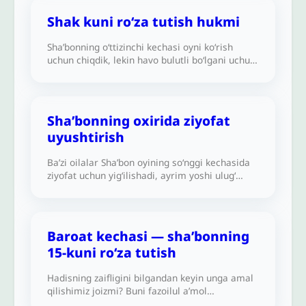
Shak kuni roʻza tutish hukmi
Shaʼbonning oʻttizinchi kechasi oyni koʻrish
uchun chiqdik, lekin havo bulutli boʻlgani uchun
koʻra olmadik. Shaʼbonning oʻttizinchi kuni shak
kun boʻlgani uchun roʻza tutamizmi?
Shaʼbonning oxirida ziyofat
uyushtirish
Baʼzi oilalar Shaʼbon oyining soʻnggi kechasida
ziyofat uchun yigʻilishadi, ayrim yoshi ulugʻ
kishilarning esa bu kecha uchun maxsus
aytadigan qoʻshiqlari bor. Bunday yigʻilishlar va
ziyofatlarning hukmi qanday?
Baroat kechasi — shaʼbonning
15-kuni roʻza tutish
Hadisning zaifligini bilgandan keyin unga amal
qilishimiz joizmi? Buni fazoilul aʼmol
(amallarning fazilati) deb, masalan,