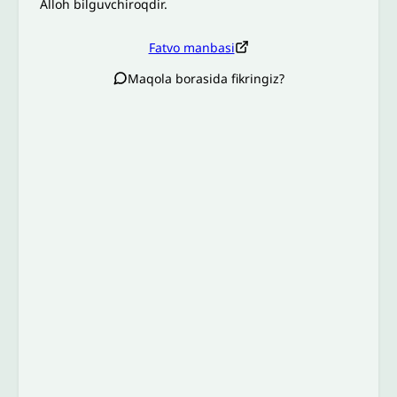
Alloh bilguvchiroqdir.
Fatvo manbasi
Maqola borasida fikringiz?
Izoh sababi
*
Email
*
To’liq izohingiz