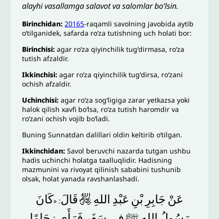
alayhi vasallamga salavot va salomlar bo‘lsin.
Birinchidan:
20165
-raqamli savolning javobida aytib
oʻtilganidek, safarda roʻza tutishning uch holati bor:
Birinchisi:
agar roʻza qiyinchilik tugʻdirmasa, roʻza
tutish afzaldir.
Ikkinchisi:
agar roʻza qiyinchilik tugʻdirsa, roʻzani
ochish afzaldir.
Uchinchisi:
agar roʻza sogʻligiga zarar yetkazsa yoki
halok qilish xavfi boʻlsa, roʻza tutish haromdir va
roʻzani ochish vojib boʻladi.
Buning Sunnatdan dalillari oldin keltirib oʻtilgan.
Ikkinchidan:
Savol beruvchi nazarda tutgan ushbu
hadis uchinchi holatga taalluqlidir. Hadisning
mazmunini va rivoyat qilinish sababini tushunib
olsak, holat yanada ravshanlashadi.
كَانَ
قَالَ
﵃
اللهِ
عَبْدِ
بْنِ
جَابِرِ
عَنْ
: «
رَسُولُ
اللهِ
ﷺ
فِي
سَفَرٍ
فَرَأَى
زِحَامًا