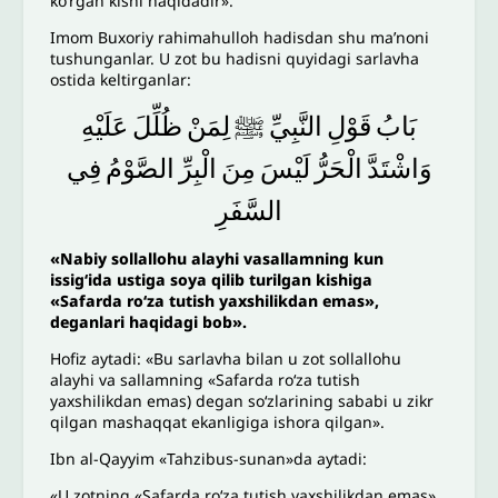
koʻrgan kishi haqidadir».
Imom Buxoriy rahimahulloh hadisdan shu maʼnoni
tushunganlar. U zot bu hadisni quyidagi sarlavha
ostida keltirganlar:
بَابُ
قَوْلِ
النَّبِيِّ
ﷺ
لِمَنْ
ظُلِّلَ
عَلَيْهِ
وَاشْتَدَّ
الْحَرُّ
لَيْسَ
مِنَ
الْبِرِّ
الصَّوْمُ
فِي
السَّفَرِ
«
Nabiy sollallohu alayhi vasallamning kun
issigʻida ustiga soya qilib turilgan kishiga
«Safarda roʻza tutish yaxshilikdan emas
»
,
deganlari haqidagi bob».
Hofiz aytadi: «Bu sarlavha bilan u zot sollallohu
alayhi va sallamning «Safarda roʻza tutish
yaxshilikdan emas) degan soʻzlarining sababi u zikr
qilgan mashaqqat ekanligiga ishora qilgan».
Ibn al-Qayyim «Tahzibus-sunan»da aytadi:
«U zotning «Safarda roʻza tutish yaxshilikdan emas»