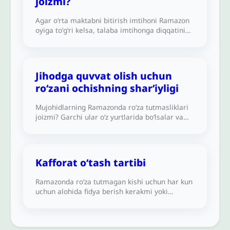
joizmi?
Agar o‘rta maktabni bitirish imtihoni Ramazon
oyiga to‘g‘ri kelsa, talaba imtihonga diqqatini
jamlay olishi uchun Ramazonda ro‘zasini
ochishi joizmi?
Jihodga quvvat olish uchun
roʻzani ochishning sharʼiyligi
Mujohidlarning Ramazonda roʻza tutmasliklari
joizmi? Garchi ular oʻz yurtlarida boʻlsalar va
musofir boʻlmasalar ham.
Kafforat oʻtash tartibi
Ramazonda roʻza tutmagan kishi uchun har kun
uchun alohida fidya berish kerakmi yoki
Ramazondan keyin barchasini jamlab bir marta
beriladimi?