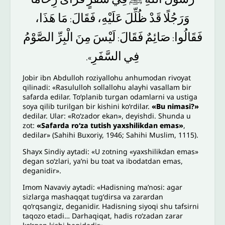
وَرَجُلًا
قَدْ
ظُلِّلَ
عَلَيْهِ،
فَقَالَ
مَا
هَذَا،
:
فَقَالُوا
صَائِمٌ
فَقَالَ
لَيْسَ
مِنَ
الْبِرِّ
الصَّوْمُ
:
:
فِي
السَّفَرِ
».
Jobir ibn Abdulloh roziyallohu anhumodan rivoyat
qilinadi: «Rasululloh sollallohu alayhi vasallam bir
safarda edilar. Toʻplanib turgan odamlarni va ustiga
soya qilib turilgan bir kishini koʻrdilar.
«Bu nimasi?»
dedilar. Ular: «Roʻzador ekan», deyishdi. Shunda u
zot:
«Safarda roʻza tutish yaxshilikdan emas»
,
dedilar» (Sahihi Buxoriy, 1946; Sahihi Muslim, 1115).
Shayx Sindiy aytadi: «U zotning «yaxshilikdan emas»
degan soʻzlari, yaʼni bu toat va ibodatdan emas,
deganidir».
Imom Navaviy aytadi: «Hadisning maʼnosi: agar
sizlarga mashaqqat tugʻdirsa va zarardan
qoʻrqsangiz, deganidir. Hadisning siyoqi shu tafsirni
taqozo etadi… Darhaqiqat, hadis roʻzadan zarar