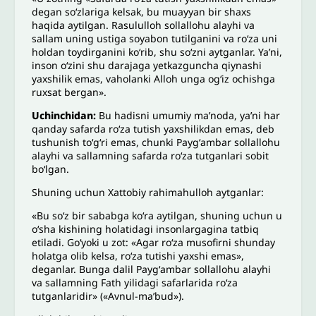
degan soʻzlariga kelsak, bu muayyan bir shaxs
haqida aytilgan. Rasululloh sollallohu alayhi va
sallam uning ustiga soyabon tutilganini va roʻza uni
holdan toydirganini koʻrib, shu soʻzni aytganlar. Yaʼni,
inson oʻzini shu darajaga yetkazguncha qiynashi
yaxshilik emas, vaholanki Alloh unga ogʻiz ochishga
ruxsat bergan».
Uchinchidan:
Bu hadisni umumiy maʼnoda, yaʼni har
qanday safarda roʻza tutish yaxshilikdan emas, deb
tushunish toʻgʻri emas, chunki Paygʻambar sollallohu
alayhi va sallamning safarda roʻza tutganlari sobit
boʻlgan.
Shuning uchun Xattobiy rahimahulloh aytganlar:
«Bu soʻz bir sababga koʻra aytilgan, shuning uchun u
oʻsha kishining holatidagi insonlargagina tatbiq
etiladi. Goʻyoki u zot: «Agar roʻza musofirni shunday
holatga olib kelsa, roʻza tutishi yaxshi emas»,
deganlar. Bunga dalil Paygʻambar sollallohu alayhi
va sallamning Fath yilidagi safarlarida roʻza
tutganlaridir» («Avnul-maʼbud»).