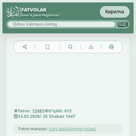
FATVOLAR
Кирилча
Savol & Javob Platformasi
▲
▼
╳
O'qildi: 612
Fatvo:
12481
13.02.2026
/
25 Shaban 1447
Fatvo mavzusi:
Uzrli kishilarning roʻzasi