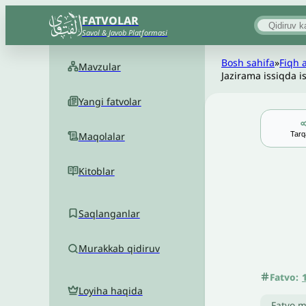
FATVOLAR
Savol & Javob Platformasi
Bosh sahifa
»
Fiqh 
Mavzular
Jazirama issiqda i
Yangi fatvolar
Tarq
Maqolalar
Kitoblar
Saqlanganlar
Murakkab qidiruv
Fatvo:
Loyiha haqida
Fatvo m