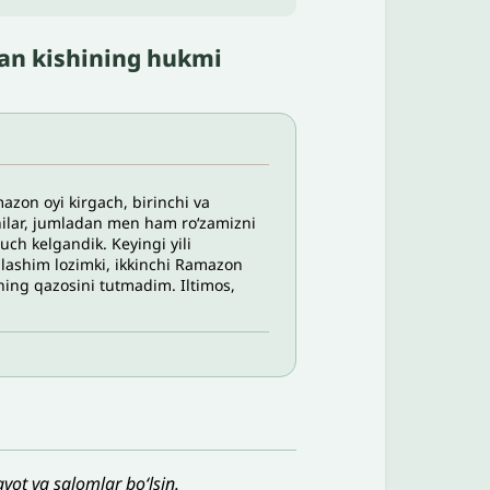
zgan kishining hukmi
azon oyi kirgach, birinchi va
chilar, jumladan men ham roʻzamizni
ch kelgandik. Keyingi yili
lashim lozimki, ikkinchi Ramazon
ing qazosini tutmadim. Iltimos,
vot va salomlar bo‘lsin.