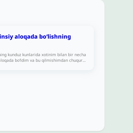
insiy aloqada bo‘lishning
ng kunduz kunlarida xotinim bilan bir necha
 aloqada bo‘ldim va bu qilmishimdan chuqur
qdaman. Ramazon kunduzi jinsiy aloqa
forati qul ozod qilish ekanligini bilib oldim,
d qilish uchun mablag‘im yetarli emas.
 ketma-ket ikki oy ro‘za tutish men uchun juda
sda aytilganidek, buning o‘rniga oltmishta
 bersam, joiz bo‘ladimi?