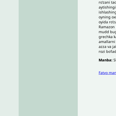
roʻzani ta
aytishing
ishlashin
oyning oxi
oyida roʻz
Ramazon ke
mudd bugʻ
grechka k
amallarni 
azza va ja
rozi boʻl
Manba:
S
Fatvo ma
I