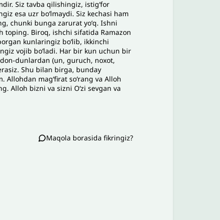
ir. Siz tavba qilishingiz, istigʻfor
ngiz esa uzr boʻlmaydi. Siz kechasi ham
g, chunki bunga zarurat yoʻq. Ishni
h toping. Biroq, ishchi sifatida Ramazon
organ kunlaringiz boʻlib, ikkinchi
ngiz vojib boʻladi. Har bir kun uchun bir
 don-dunlardan (un, guruch, noxot,
erasiz. Shu bilan birga, bunday
m. Allohdan magʻfirat soʻrang va Alloh
g. Alloh bizni va sizni Oʻzi sevgan va
Maqola borasida fikringiz?