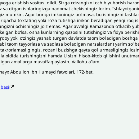
qvoga erishish vositasi qildi. Sizga roʻzangizni ochib yuborish haromd
iz va oʻtgan ishlaringizga nadomat chekishingiz lozim. Ishlayotgani
giz mumkin. Agar bunga imkoningiz boʻlmasa, bu ishingizni tashlan
rigacha toʻxtating yoki roʻza tutishga imkon beradigan yengilroq is
angizni ochishingiz joiz emas. Agar avvalgi Ramazonda oʻtkazib yub
lgan boʻlsa, oʻsha kunlarning qazosini tutishingiz va fidya berishi
doy yoki oʻzingiz yashab turgan davlatda taom boʻladigan boshqa
abi taom tayyorlasa va saqlasa boʻladigan narsalardan) yarim soʻ b
takrorlamasligingiz, roʻzani buzishga qayta qoʻl urmasligingiz lozi
lla oldida turishingizni hamda U sizni hisob-kitob qilishini unutman
adigan amallarga muvaffaq aylasin. Vallohu aʼlam.
hayx Abdulloh ibn Humayd fatvolari, 172-bet.
nbasi
zoh sababi
*
Email
*