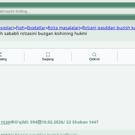
asoslari
»
Fiqh
»
Ibodatlar
»
Roʻza masalalari
»
Roʻzani qasddan buzish ka
sh sababli roʻzasini buzgan kishining hukmi
ating
Saqlang
Qidirsh
O'qildi: 594
10.02.2026
/
22 Shaban 1447
11539
avzusi:
Roʻzani qasddan buzish kafforati