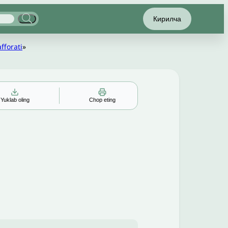
Кирилча
fforati
»
Yuklab oling
Chop eting
▲
▼
╳