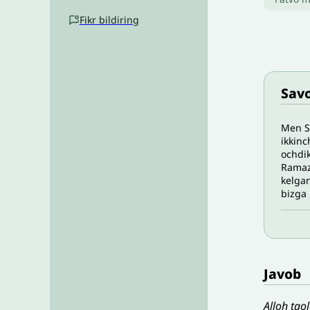
Fikr bildiring
Savo
Men Sa
ikkinc
ochdik
Ramazo
kelgan
bizga 
Javob
Alloh tao