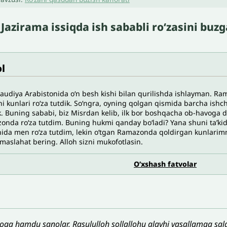
Jazirama issiqda ish sababli roʻzasini bu
l
udiya Arabistonida oʻn besh kishi bilan qurilishda ishlayman. Ram
hi kunlari roʻza tutdik. Soʻngra, oyning qolgan qismida barcha ish
. Buning sababi, biz Misrdan kelib, ilk bor boshqacha ob-havoga du
nda roʻza tutdim. Buning hukmi qanday boʻladi? Yana shuni taʼkid
ida men roʻza tutdim, lekin oʻtgan Ramazonda qoldirgan kunlarimn
maslahat bering. Alloh sizni mukofotlasin.
O’xshash fatvolar
loga hamdu sanolar, Rasululloh sollallohu alayhi vasallamga sala