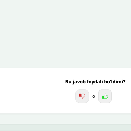
’liq izohingiz
Jo'nating
Bu javob foydali bo’ldimi?
0