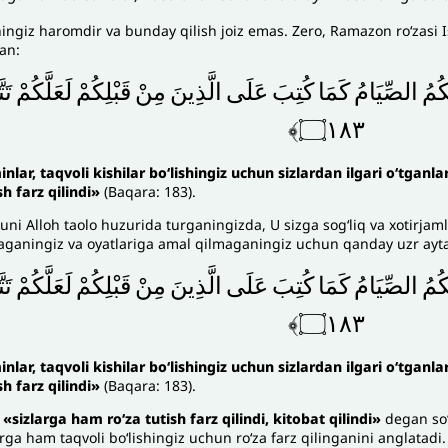
hingiz haromdir va bunday qilish joiz emas. Zero, Ramazon roʻzasi I
an:
كُمُ
الصِّيَامُ
كَمَا
كُتِبَ
عَلَى
الَّذِينَ
مِنْ
قَبْلِكُمْ
لَعَلَّكُمْ
تَت
۝١٨٣﴾
nlar, taqvoli kishilar boʻlishingiz uchun sizlardan ilgari oʻtganl
sh farz qilindi»
(Baqara: 183).
ni Alloh taolo huzurida turganingizda, U sizga sogʻliq va xotirjam
ganingiz va oyatlariga amal qilmaganingiz uchun qanday uzr aytasiz
كُمُ
الصِّيَامُ
كَمَا
كُتِبَ
عَلَى
الَّذِينَ
مِنْ
قَبْلِكُمْ
لَعَلَّكُمْ
تَت
۝١٨٣﴾
nlar, taqvoli kishilar boʻlishingiz uchun sizlardan ilgari oʻtganl
sh farz qilindi»
(Baqara: 183).
g
«sizlarga ham roʻza tutish farz qilindi, kitobat qilindi»
degan soʻz
arga ham taqvoli boʻlishingiz uchun roʻza farz qilinganini anglatadi.