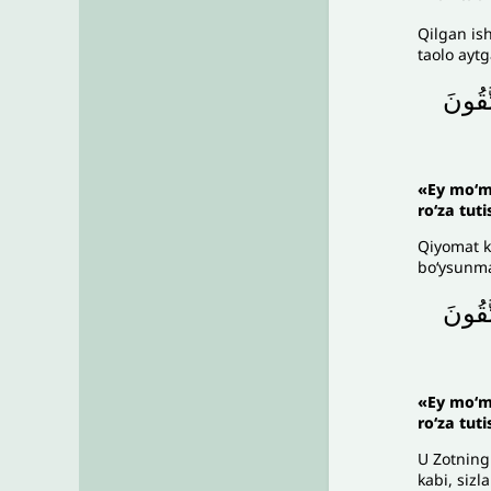
Qilgan is
taolo aytg
َّقُونَ
«Ey moʻmi
roʻza tuti
Qiyomat ku
boʻysunma
َّقُونَ
«Ey moʻmi
roʻza tuti
U Zotnin
kabi, sizl