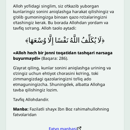
Alloh yoʻlidagi singlim, siz oʻtkazib yuborgan
kunlaringiz sonini aniqlashga harakat qilishingiz va
gʻolib gumoningizga binoan qazo roʻzalaringizni
oʻtashingiz kerak. Bu borada Allohdan yordam va
tavfiq soʻrang. Alloh taolo aytadi:
﴿لَا
يُكَلِّفُ
اللَّهُ
نَفْسًا
إِلَّا
وُسْعَهَا﴾
«Alloh hech bir jonni toqatidan tashqari narsaga
buyurmaydi»
(Baqara: 286).
Gʻayrat qiling, kunlar sonini aniqlashga urining va
oʻzingiz uchun ehtiyot chorasini koʻring, toki
zimmangizdagi qazolaringizni toʻliq ado
etmaguningizcha. Shuningdek, albatta Allohga
tavba qilishingiz lozim.
Tavfiq Allohdandir.
Manba:
Fazilatli shayx Ibn Boz rahimahullohning
fatvolaridan
Fatvo manbasi