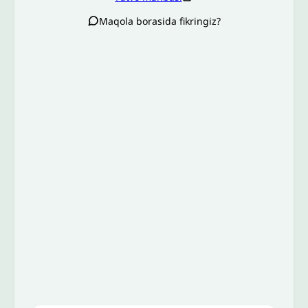
Maqola borasida fikringiz?
Izoh sababi
*
Email
*
To’liq izohingiz
Jo'nating