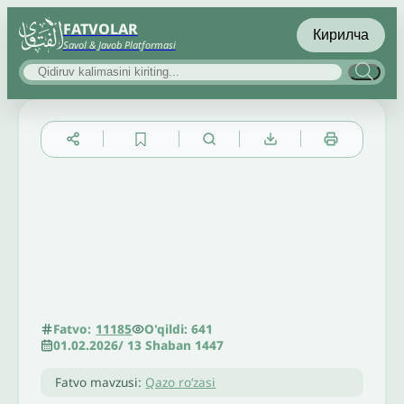
FATVOLAR
Кирилча
Savol & Javob Platformasi
▲
▼
╳
O'qildi: 641
Fatvo:
11185
01.02.2026
/
13 Shaban 1447
Fatvo mavzusi:
Qazo roʻzasi