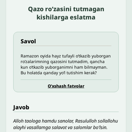
Qazo roʻzasini tutmagan
kishilarga eslatma
Savol
Ramazon oyida hayz tufayli oʻtkazib yuborgan
roʻzalarimning qazosini tutmadim, qancha
kun oʻtkazib yuborganimni ham bilmayman.
Bu holatda qanday yoʻl tutishim kerak?
O’xshash fatvolar
Javob
Alloh taologa hamdu sanolar, Rasululloh sollallohu
alayhi vasallamga salavot va salomlar bo‘lsin.