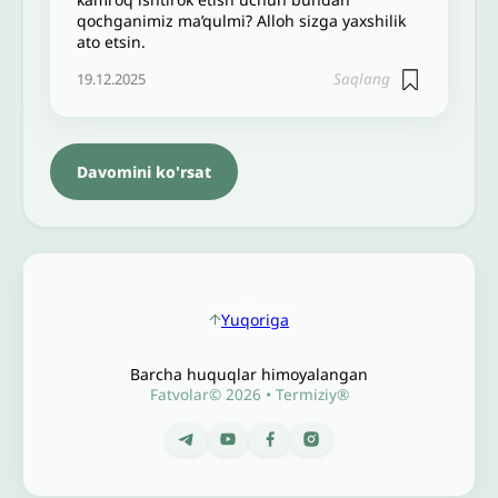
qochganimiz ma’qulmi? Alloh sizga yaxshilik
ato etsin.
Saqlang
19.12.2025
Davomini ko'rsat
Yuqoriga
Barcha huquqlar himoyalangan
Fatvolar© 2026 • Termiziy®