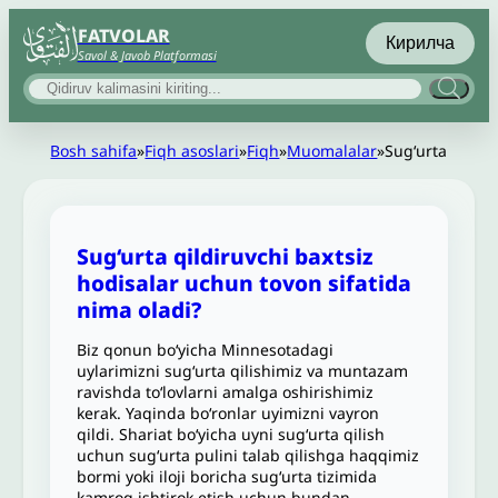
FATVOLAR
Кирилча
Savol & Javob Platformasi
Bosh sahifa
»
Fiqh asoslari
»
Fiqh
»
Muomalalar
»
Sugʻurta
Sug‘urta qildiruvchi baxtsiz
hodisalar uchun tovon sifatida
nima oladi?
Biz qonun bo‘yicha Minnesotadagi
uylarimizni sug‘urta qilishimiz va muntazam
ravishda to‘lovlarni amalga oshirishimiz
kerak. Yaqinda bo‘ronlar uyimizni vayron
qildi. Shariat bo‘yicha uyni sug‘urta qilish
uchun sug‘urta pulini talab qilishga haqqimiz
bormi yoki iloji boricha sug‘urta tizimida
kamroq ishtirok etish uchun bundan