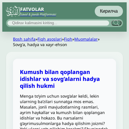
FATVOLAR
Кирилча
Savol & Javob Platformasi
Bosh sahifa
»
Fiqh asoslari
»
Fiqh
»
Muomalalar
»
Sovgʻa, hadya va xayr-ehson
Kumush bilan qoplangan
idishlar va sovg‘alarni hadya
qilish hukmi
Menga to‘yim uchun sovg‘alar keldi, lekin
ularning ba’zilari sunnatga mos emas.
Masalan, jonli mavjudotlarning rasmlari,
ayrim haykallar va kumush bilan qoplangan
idishlar va hokazo. Bu narsalarni
g‘ayrimusulmonlarga hadya qilishim joizmi?
Yoki ularni yo‘q qilishim kerakmi? Shuningdek,