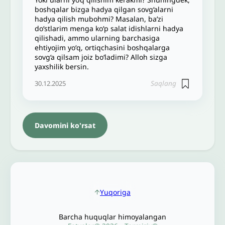
boshqalar bizga hadya qilgan sovg‘alarni
hadya qilish mubohmi? Masalan, ba’zi
do‘stlarim menga ko‘p salat idishlarni hadya
qilishadi, ammo ularning barchasiga
ehtiyojim yoʻq, ortiqchasini boshqalarga
sovg‘a qilsam joiz boʻladimi? Alloh sizga
yaxshilik bersin.
Saqlang
30.12.2025
Davomini ko'rsat
Yuqoriga
Barcha huquqlar himoyalangan